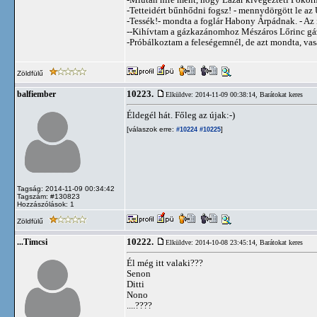
-Tetteidért bűnhődni fogsz! - mennydörgött le az 
-Tessék!- mondta a foglár Habony Árpádnak. - Az 
--Kihívtam a gázkazánomhoz Mészáros Lőrinc gázs
-Próbálkoztam a feleségemnél, de azt mondta, vas
Zöldfülű
10223.
balfiember
Elküldve: 2014-11-09 00:38:14,
Barátokat keres
Éldegél hát. Főleg az újak:-)
[válaszok erre:
]
#10224
#10225
Tagság: 2014-11-09 00:34:42
Tagszám: #130823
Hozzászólások: 1
Zöldfülű
10222.
...Timcsi
Elküldve: 2014-10-08 23:45:14,
Barátokat keres
Él még itt valaki???
Senon
Ditti
Nono
....????