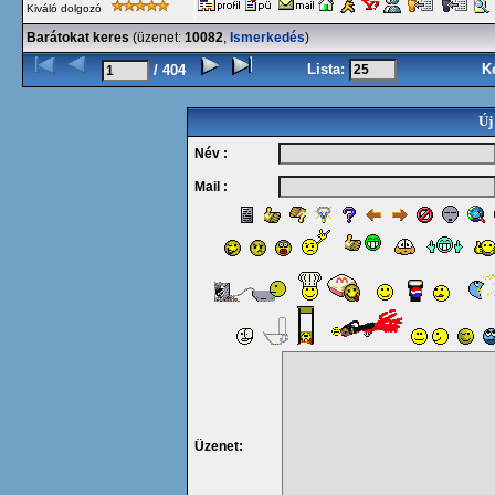
Kiváló dolgozó
Barátokat keres
(üzenet:
10082
,
Ismerkedés
)
Lista:
K
/ 404
Új
Név :
Mail :
Üzenet: