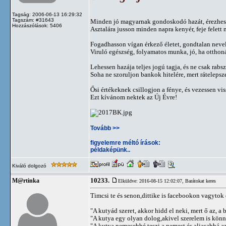
Tagság: 2006-06-13 16:29:32
Tagszám: #31643
Minden jó magyarnak gondoskodó hazát, érezhess
Hozzászólások: 5406
Asztalára jusson minden napra kenyér, feje felett 
Fogadhasson vígan érkező életet, gondtalan nevelj
Viruló egészség, folyamatos munka, jó, ha otthoná
Lehessen hazája teljes jogú tagja, és ne csak rabsz
Soha ne szoruljon bankok hitelére, mert rátelepsze
Ősi értékeknek csillogjon a fénye, és vezessen vi
Ezt kívánom nektek az Új Évre!
Tovább >>
figyelemre méltó írások:
példaképünk..
Kiváló dolgozó
10233.
M@rtinka
Elküldve: 2016-08-15 12:02:07,
Barátokat keres
Timcsi te és senon,dittike is facebookon vagytok el
"A kutyád szeret, akkor hidd el neki, mert ő az, a b
"A kutya egy olyan dolog,akivel szerelem is kön
"A kutya nemesebbé teszi a nemest és aljasabbá az 