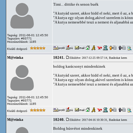
Timi... dittike és senon buék
"A kutyád szeret, akkor hidd el neki, mert ő az, a b
"A kutya egy olyan dolog,akivel szerelem is kön
"A kutya nemesebbé teszi a nemest és aljasabbá az 
Tagság: 2011-06-01 12:45:50
Tagszám: #93771
Hozzászólások: 1185
Kiváló dolgozó
10241.
M@rtinka
Elküldve: 2017-12-25 09:57:14,
Barátokat keres
boldog karácsonyt mindenkinek
"A kutyád szeret, akkor hidd el neki, mert ő az, a b
"A kutya egy olyan dolog,akivel szerelem is kön
"A kutya nemesebbé teszi a nemest és aljasabbá az 
Tagság: 2011-06-01 12:45:50
Tagszám: #93771
Hozzászólások: 1185
Kiváló dolgozó
10240.
M@rtinka
Elküldve: 2017-04-16 10:30:31,
Barátokat keres
Boldog húsvétot mindenkinek