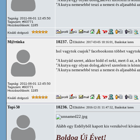
"A kutya nemesebbé teszi a nemest és aljasabbá az 
Tagság: 2011-06-01 12:45:50
Tagszám: #93771
Hozzászólások: 1185
Kiváló dolgozó
10237.
M@rtinka
Elküldve: 2017-03-05 18:16:01,
Barátokat keres
hol vagytok csajok? facebookonn többet vagytok 
"A kutyád szeret, akkor hidd el neki, mert ő az, a b
"A kutya egy olyan dolog,akivel szerelem is kön
"A kutya nemesebbé teszi a nemest és aljasabbá az 
Tagság: 2011-06-01 12:45:50
Tagszám: #93771
Hozzászólások: 1185
Kiváló dolgozó
10236.
Topi-50
Elküldve: 2016-12-31 11:47:52,
Barátokat keres
Alább egy Erdélyből kapott kis versikével kív
Boldog Új Évet!