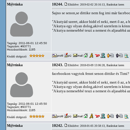
10244.
M@rtinka
Elküldve: 2019-02-02 20:16:13,
Barátokat keres
Sajno se senon,se dittike nem fog irni már facebo
"A kutyád szeret, akkor hidd el neki, mert ő az, a b
"A kutya egy olyan dolog,akivel szerelem is kön
"A kutya nemesebbé teszi a nemest és aljasabbá az 
Tagság: 2011-06-01 12:45:50
Tagszám: #93771
Hozzászólások: 1185
Kiváló dolgozó
10243.
M@rtinka
Elküldve: 2018-03-09 13:06:28,
Barátokat keres
facebookon vagytok fennt senon dittike és Timi? b
"A kutyád szeret, akkor hidd el neki, mert ő az, a b
"A kutya egy olyan dolog,akivel szerelem is kön
"A kutya nemesebbé teszi a nemest és aljasabbá az 
Tagság: 2011-06-01 12:45:50
Tagszám: #93771
Hozzászólások: 1185
Kiváló dolgozó
10242.
M@rtinka
Elküldve: 2018-01-05 20:58:13,
Barátokat keres