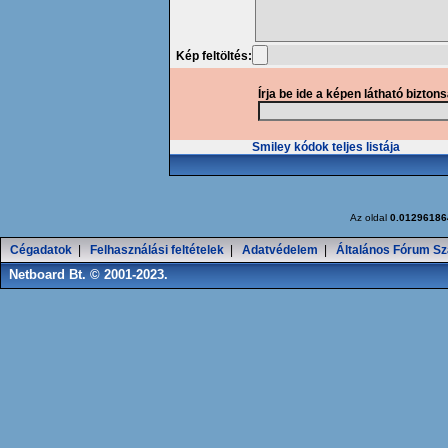
Kép feltöltés:
Írja be ide a képen látható bizton
Smiley kódok teljes listája
Az oldal
0.01296186
Cégadatok
|
Felhasználási feltételek
|
Adatvédelem
|
Általános Fórum Sz
Netboard Bt. © 2001-2023.