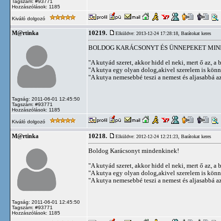
Tagszám: #93771
Hozzászólások: 1185
Kiváló dolgozó
10219.
M@rtinka
Elküldve: 2013-12-24 17:28:18,
Barátokat keres
BOLDOG KARÁCSONYT ÉS ÜNNEPEKET MIN
"A kutyád szeret, akkor hidd el neki, mert ő az, a b
"A kutya egy olyan dolog,akivel szerelem is kön
"A kutya nemesebbé teszi a nemest és aljasabbá az 
Tagság: 2011-06-01 12:45:50
Tagszám: #93771
Hozzászólások: 1185
Kiváló dolgozó
10218.
M@rtinka
Elküldve: 2012-12-24 12:21:23,
Barátokat keres
Boldog Karácsonyt mindenkinek!
"A kutyád szeret, akkor hidd el neki, mert ő az, a b
"A kutya egy olyan dolog,akivel szerelem is kön
"A kutya nemesebbé teszi a nemest és aljasabbá az 
Tagság: 2011-06-01 12:45:50
Tagszám: #93771
Hozzászólások: 1185