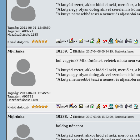
"A kutyád szeret, akkor hidd el neki, mert ő az, a b
"A kutya egy olyan dolog,akivel szerelem is kön
"A kutya nemesebbé teszi a nemest és aljasabbá az 
Tagság: 2011-06-01 12:45:50
Tagszám: #93771
Hozzászólások: 1185
Kiváló dolgozó
10239.
M@rtinka
Elküldve: 2017-04-06 09:34:19,
Barátokat keres
hol vagytok? Mik történtek veletek miota nem va
"A kutyád szeret, akkor hidd el neki, mert ő az, a b
"A kutya egy olyan dolog,akivel szerelem is kön
"A kutya nemesebbé teszi a nemest és aljasabbá az 
Tagság: 2011-06-01 12:45:50
Tagszám: #93771
Hozzászólások: 1185
Kiváló dolgozó
10238.
M@rtinka
Elküldve: 2017-03-08 15:52:20,
Barátokat keres
boldog nőnapot
"A kutyád szeret, akkor hidd el neki, mert ő az, a b
"A kutya egy olyan dolog,akivel szerelem is kön