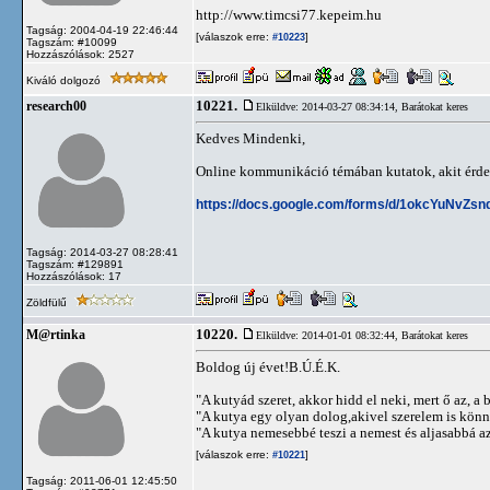
http://www.timcsi77.kepeim.hu
Tagság: 2004-04-19 22:46:44
[válaszok erre:
]
#10223
Tagszám: #10099
Hozzászólások: 2527
Kiváló dolgozó
10221.
research00
Elküldve: 2014-03-27 08:34:14,
Barátokat keres
Kedves Mindenki,
Online kommunikáció témában kutatok, akit érdek
https://docs.google.com/forms/d/1okcYuN
Tagság: 2014-03-27 08:28:41
Tagszám: #129891
Hozzászólások: 17
Zöldfülű
10220.
M@rtinka
Elküldve: 2014-01-01 08:32:44,
Barátokat keres
Boldog új évet!B.Ú.É.K.
"A kutyád szeret, akkor hidd el neki, mert ő az, a b
"A kutya egy olyan dolog,akivel szerelem is kön
"A kutya nemesebbé teszi a nemest és aljasabbá az 
[válaszok erre:
]
#10221
Tagság: 2011-06-01 12:45:50