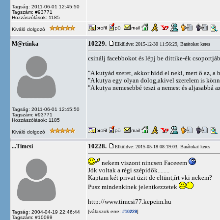
Tagság: 2011-06-01 12:45:50
Tagszám: #93771
Hozzászólások: 1185
Kiváló dolgozó
10229.
M@rtinka
Elküldve: 2015-12-30 11:56:29,
Barátokat keres
csinálj facebbokot és lépj be dittike-ék csoportjá
"A kutyád szeret, akkor hidd el neki, mert ő az, a b
"A kutya egy olyan dolog,akivel szerelem is kön
"A kutya nemesebbé teszi a nemest és aljasabbá az 
Tagság: 2011-06-01 12:45:50
Tagszám: #93771
Hozzászólások: 1185
Kiváló dolgozó
10228.
...Timcsi
Elküldve: 2015-05-18 08:19:03,
Barátokat keres
nekem viszont nincsen Faceeem
Jók voltak a régi szépidők........
Kaptam két privat üzit de eltünt,írt vki nekem?
Pusz mindenkinek jelentkezzetek
http://www.timcsi77.kepeim.hu
[válaszok erre:
]
Tagság: 2004-04-19 22:46:44
#10229
Tagszám: #10099