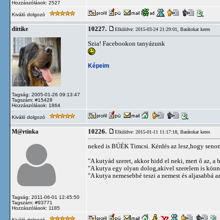
Hozzászólások: 2527
Kiváló dolgozó
10227.
dittike
Elküldve: 2015-03-24 21:29:01,
Barátokat keres
Szia! Facebookon tanyázunk
Képeim
Tagság: 2005-01-26 09:13:47
Tagszám: #15428
Hozzászólások: 1864
Kiváló dolgozó
10226.
M@rtinka
Elküldve: 2015-01-11 11:17:18,
Barátokat keres
neked is BÚÉK Timcsi. Kérdés az lesz,hogy senon,
"A kutyád szeret, akkor hidd el neki, mert ő az, a b
"A kutya egy olyan dolog,akivel szerelem is kön
"A kutya nemesebbé teszi a nemest és aljasabbá az 
Tagság: 2011-06-01 12:45:50
Tagszám: #93771
Hozzászólások: 1185
Kiváló dolgozó