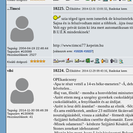
10225.
...Timcsi
Elküldve: 2014-12-31 13:01:55,
Barátokat keres
szia téged igen nem ismerlek de köszöntelek 
Sajna én is felszívodtam mint a többiek...ùjra öss
Volt egy privát üzim ki írta mert automatikusan t
B.U.É.K mindenkinek!
http://www.timcsi77.kepeim.hu
Tagság: 2004-04-19 22:46:44
[válaszok erre:
]
Tagszám: #10099
#10226
#10227
Hozzászólások: 2527
Kiváló dolgozó
10224.
vilsi
Elküldve: 2014-12-29 09:43:16,
Barátokat keres
OPEkarácsony
-Apa te részt vettél a 14-es béke-meneten? -Á, de
felvételen...
-Baj van, főnök! - mondta a honvédelmi miniszter
-Azért ettem meg a szegény gyerekek csokoládéját,
csokoládéadót, a fenyőfaadót és az útdíjat.
-Azért is lesz déli áramlat! - mondta az elnök. -Sőt,
-És arra emlékeztek, amikor 23 millióért fácánvad
Tagság: 2014-11-30 08:46:39
Tagszám: #130906
nosztalgiázásból, vissza a zárkába! - förmedt rájuk
Hozzászólások: 41
-Szíjjártó futballistákra cserélte diplomatáit. Eze
-Minek odamenni? - kérdezte Szíjjártó Kósától, a
Stones zenekart idehozatom!
-Miután híre ment, hogy Lázár kivégezteti Pokorn