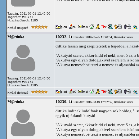
Tagság: 2011-06-01 12:45:50
Tagszám: #93771
Hozzászólások: 1185
Kiváló dolgozó
10232.
M@rtinka
Elküldve: 2016-05-25 11:48:54,
Barátokat keres
dittike lassan meg szépitetétek a férjeddel a háza
"A kutyád szeret, akkor hidd el neki, mert ő az, a b
"A kutya egy olyan dolog,akivel szerelem is kön
"A kutya nemesebbé teszi a nemest és aljasabbá az 
Tagság: 2011-06-01 12:45:50
Tagszám: #93771
Hozzászólások: 1185
Kiváló dolgozó
10230.
M@rtinka
Elküldve: 2016-03-19 17:42:55,
Barátokat keres
dittika ludinak ludolfnak nagyon sok boldog 5. sz
egyik uj fulandi kutyád
"A kutyád szeret, akkor hidd el neki, mert ő az, a b
"A kutya egy olyan dolog,akivel szerelem is kön
"A kutya nemesebbé teszi a nemest és aljasabbá az 