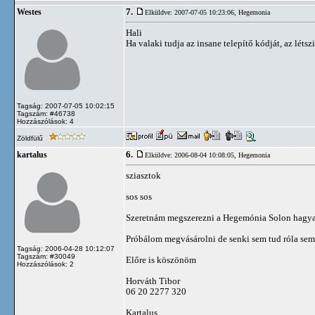
7.
Westes
Elküldve: 2007-07-05 10:23:06,
Hegemonia
Hali
Ha valaki tudja az insane telepítő kódját, az létsz
Tagság: 2007-07-05 10:02:15
Tagszám: #46738
Hozzászólások: 4
Zöldfülű
6.
kartalus
Elküldve: 2006-08-04 10:08:05,
Hegemonia
sziasztok
sos sos
Szeretnám megszerezni a Hegemónia Solon hagya
Próbálom megvásárolni de senki sem tud róla semm
Tagság: 2006-04-28 10:12:07
Tagszám: #30049
Előre is köszönöm
Hozzászólások: 2
Horváth Tibor
06 20 2277 320
Kartalus