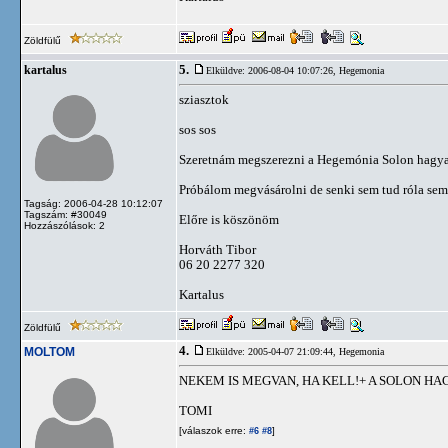
Zöldfülű
5.
kartalus
Elküldve: 2006-08-04 10:07:26,
Hegemonia
sziasztok
sos sos
Szeretnám megszerezni a Hegemónia Solon hagya
Próbálom megvásárolni de senki sem tud róla semm
Tagság: 2006-04-28 10:12:07
Tagszám: #30049
Előre is köszönöm
Hozzászólások: 2
Horváth Tibor
06 20 2277 320
Kartalus
Zöldfülű
4.
MOLTOM
Elküldve: 2005-04-07 21:09:44,
Hegemonia
NEKEM IS MEGVAN, HA KELL!+ A SOLON H
TOMI
[válaszok erre:
]
#6
#8