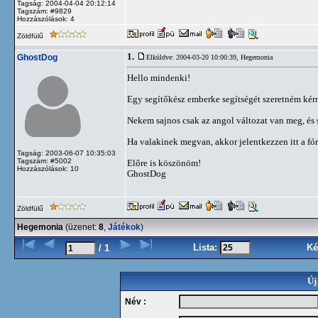
Tagság: 2004-04-04 20:12:14
Tagszám: #9829
Hozzászólások: 4
Zöldfülű
1.
GhostDog
Elküldve: 2004-03-20 10:00:39,
Hegemonia
Hello mindenki!
Egy segítőkész emberke segítségét szeretném kér
Nekem sajnos csak az angol változat van meg, és 
Ha valakinek megvan, akkor jelentkezzen itt a fó
Tagság: 2003-06-07 10:35:03
Tagszám: #5002
Előre is köszönöm!
Hozzászólások: 10
GhostDog
Zöldfülű
Hegemonia
(üzenet:
8
,
Játékok
)
Lista:
Ké
/ 1
Új
Név :