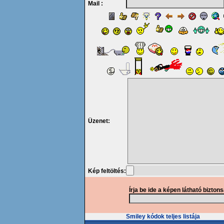
Mail :
Üzenet:
Kép feltöltés:
Írja be ide a képen látható bizton
Smiley kódok teljes listája