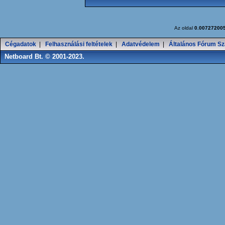
Az oldal
0.00727200
Cégadatok
|
Felhasználási feltételek
|
Adatvédelem
|
Általános Fórum Sz
Netboard Bt. © 2001-2023.