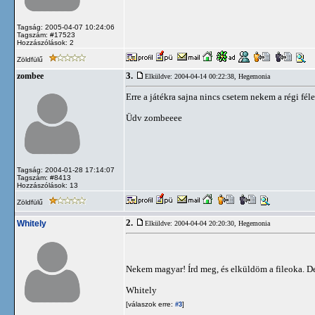
Tagság: 2005-04-07 10:24:06
Tagszám: #17523
Hozzászólások: 2
Zöldfülű
3.
zombee
Elküldve: 2004-04-14 00:22:38,
Hegemonia
Erre a játékra sajna nincs csetem nekem a régi fé
Üdv zombeeee
Tagság: 2004-01-28 17:14:07
Tagszám: #8413
Hozzászólások: 13
Zöldfülű
2.
Whitely
Elküldve: 2004-04-04 20:20:30,
Hegemonia
Nekem magyar! Írd meg, és elküldöm a fileoka. 
Whitely
[válaszok erre:
]
#3