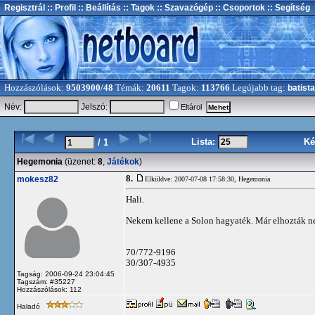
Regisztrál
:: Profil
:: Beállítás
:: Tagok
:: Szavazógép
:: Csoportok
:: Segítség
Hozzászólások:
9503900/48
Témák:
20611
Tagok:
113766
Legújabb tag:
batista
Név:
Jelszó:
Eltárol
Lista:
Ké
/ 1
Hegemonia
(üzenet:
8
,
Játékok
)
8.
mokesz82
Elküldve: 2007-07-08 17:58:30,
Hegemonia
Hali.
Nekem kellene a Solon hagyaték. Már elhozták ne
70/772-9196
30/307-4935
Tagság: 2006-09-24 23:04:45
Tagszám: #35227
Hozzászólások: 112
Haladó