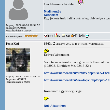
Csatlakozom a kéréshez.
Mudimentés
Kennelem
Egy jó kutyának halála után a legjobb helye a ga
Tagság: 2006-04-10 19:54:52
Tagszám: #29485
Hozzászólások: 22864
Kiváló dolgozó
6803.
Pentz Kati
Elküldve: 2015-10-18 04:16:28,
WEBMESTER
Kedves Webmester.
Szeretném,ha törölné nadege nevű felhasználót a 
(198998. Elküldve: Ma, 02:13:22 )
http://www.netboard.hu/profilev.php?user=132
Tagság: 2008-11-18 15:03:08
Tagszám: #65722
http://www.netboard.hu/viewtopic.php?topic=1
Hozzászólások: 9705
Köszönöm a gyors segítséget.
Noé Állatotthon