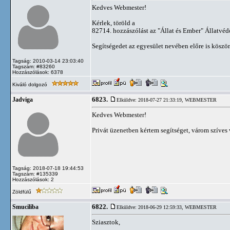
Kedves Webmester!
Kérlek, töröld a
82714. hozzászólást az "Állat és Ember" Állatvéd
Segítségedet az egyesület nevében előre is kösz
Tagság: 2010-03-14 23:03:40
Tagszám: #83260
Hozzászólások: 6378
Kiváló dolgozó
6823.
Jadviga
Elküldve: 2018-07-27 21:33:19,
WEBMESTER
Kedves Webmester!
Privát üzenetben kértem segítséget, várom szíves 
Tagság: 2018-07-18 19:44:53
Tagszám: #135339
Hozzászólások: 2
Zöldfülű
6822.
Smuciliba
Elküldve: 2018-06-29 12:59:33,
WEBMESTER
Sziasztok,