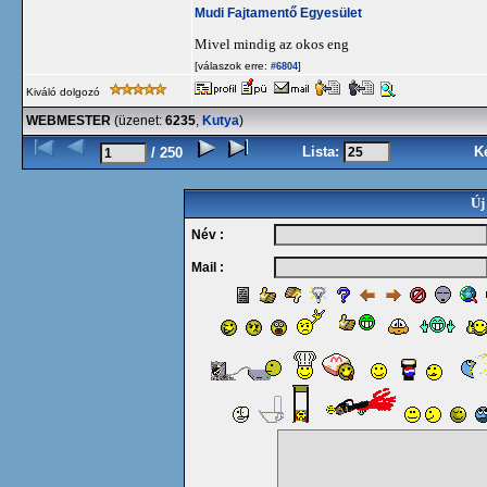
Mudi Fajtamentő Egyesület
Mivel mindig az okos eng
[válaszok erre:
]
#6804
Kiváló dolgozó
WEBMESTER
(üzenet:
6235
,
Kutya
)
Lista:
K
/ 250
Új
Név :
Mail :