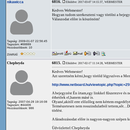
6816.
nikawicca
Elküldve: 2017-03-07 14:15:37,
WEBMESTER
Kedves Webmester!
Hogyan tudom szerkeszteni vagy törölni a bejeg
Válaszodat előre is köszönöm!
Tagság: 2009-01-07 22:56:45
Tagszám: #68889
Hozzászólások: 10
Zöldfülű
6815.
Chepheyda
Elküldve: 2017-02-17 11:14:28,
WEBMESTER
Kedves Webmester!
Azt szeretném kérni,hogy töröld légyszíves a Me
http://www.netboard.hu/viewtopic.php?topic=2
A bejegyzést Én írtam,egy linkkel fűszerezve és
érhetőek el,hanem másé is.
Olyané,akitől erre előzőleg nem kértem engedélyt
Tagság: 2007-04-28 19:16:08
Tagszám: #44406
Természetesen nem rosszindulatból tettem,sőt....D
Hozzászólások: 986
törlést.
A fáradozásodat előre is nagyon-nagyon szépen 
Üdvözlettel:Chepheyda