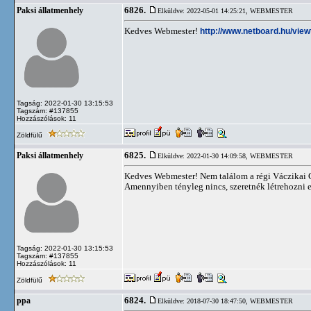
6826.
Paksi állatmenhely
Elküldve: 2022-05-01 14:25:21,
WEBMESTER
Kedves Webmester!
http://www.netboard.hu/vie
Tagság: 2022-01-30 13:15:53
Tagszám: #137855
Hozzászólások: 11
Zöldfülű
6825.
Paksi állatmenhely
Elküldve: 2022-01-30 14:09:58,
WEBMESTER
Kedves Webmester! Nem találom a régi Váczikai C
Amennyiben tényleg nincs, szeretnék létrehozni e
Tagság: 2022-01-30 13:15:53
Tagszám: #137855
Hozzászólások: 11
Zöldfülű
6824.
ppa
Elküldve: 2018-07-30 18:47:50,
WEBMESTER