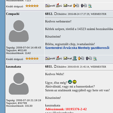
Hozzászólások: 7113
Kiváló dolgozó
6812.
Cempachi
Elküldve: 2016-08-24 17:27:29,
WEBMESTER
Kedves webmester!
Kérlek szépen, töröld a 14323 számú hozzászóláso
Köszönöm!
Biléta, regisztrált chip, ivartalanítás!
Szentendrei Árvácska Menhely gazdikeresői
Tagság: 2008-07-04 14:48:43
Tagszám: #61146
Hozzászólások: 1142
Kiváló dolgozó
6811.
kasznakata
Elküldve: 2016-03-01 21:45:14,
WEBMESTER
Kedves Webi!
Ugye, élsz még?
Aktiválnád, vagy mi a bannerünket?
Sztem az utalásunk nagyjából egy hete ott van!
Köszönöm!
Tagság: 2006-07-18 21:19:19
Tagszám: #32799
kasznakata
Hozzászólások: 33130
Adószámunk: 18195376-2-42
www.állatésember.hu