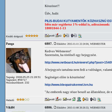
Köszönet!!
Üdv, Judit
PILIS-BUDAI KUTYAMENTŐK KÖZHASZNÚ E
Idén már segíthetsz 1%-oddal is, adószámunk:
18001044-1-13
Kiváló dolgozó
6807.
Panga
Elküldve: 2015-11-11 22:24:04,
WEBMESTER
Kedves Webmester!
Szeretném, ha törölnél egy bejegyzést.
http://www.netboard.hu/viewref.php?post=154
A bejegyzés tartalma nem fedi a valóságot, valamin
Segítséget előre is köszönöm!
Tagság: 2008-05-25 21:28:51
Tagszám: #59717
Hozzászólások: 232
http://www.kleopatrakennel.tvn.hu
"Az emberek nagy része beszél az állatokhoz, de
Haladó
6806.
Viki84
Elküldve: 2015-11-08 20:26:53,
WEBMESTER