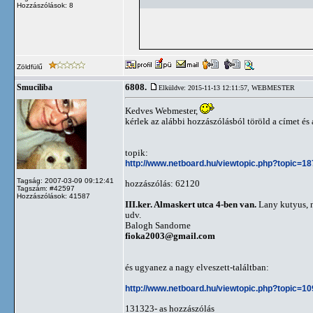
Hozzászólások: 8
Zöldfülű
6808.
Smuciliba
Elküldve: 2015-11-13 12:11:57,
WEBMESTER
Kedves Webmester,
kérlek az alábbi hozzászólásból töröld a címet és 
topik:
http://www.netboard.hu/viewtopic.php?topic=1
Tagság: 2007-03-09 09:12:41
hozzászólás: 62120
Tagszám: #42597
Hozzászólások: 41587
III.ker. Almaskert utca 4-ben van.
Lany kutyus, 
udv.
Balogh Sandorne
fioka2003@gmail.com
és ugyanez a nagy elveszett-találtban:
http://www.netboard.hu/viewtopic.php?topic=1
131323- as hozzászólás