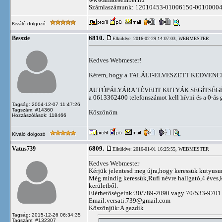
Számlaszámunk: 12010453-01006150-0010000
Kiváló dolgozó
6810.
Besszie
Elküldve: 2016-02-29 14:07:03,
WEBMESTER
Kedves Webmester!
Kérem, hogy a TALÁLT-ELVESZETT KEDVENCEK old
AUTÓPÁLYÁRA TÉVEDT KUTYÁK SEGÍTSÉG
a 0613362400 telefonszámot kell hívni és a 0-ás 
Tagság: 2004-12-07 11:47:26
Tagszám: #14360
Köszönöm
Hozzászólások: 118466
Kiváló dolgozó
6809.
Vatus739
Elküldve: 2016-01-01 16:25:55,
WEBMESTER
Kedves Webmester
Kérjük jelentesd meg újra,hogy keressük kutyus
Még mindig keressük,Rufi névre hallgató,4 éves,k
kerületből.
Elérhetőségeink:30/789-2090 vagy 70/533-9701
Email:
versati.739@gmail.com
Köszönjük:A gazdik
Tagság: 2015-12-26 06:34:35
Tagszám: #132307