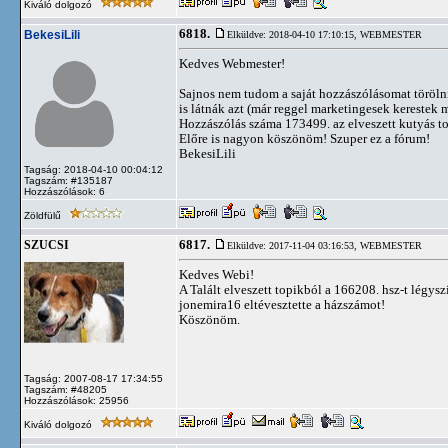
Kiváló dolgozó
6818.
BekesiLili
Elküldve: 2018-04-10 17:10:15,
WEBMESTER
Kedves Webmester!
Sajnos nem tudom a saját hozzászólásomat törölni
is látnák azt (már reggel marketingesek kerestek 
Hozzászólás száma 173499. az elveszett kutyás t
Előre is nagyon köszönöm! Szuper ez a fórum!
BekesiLili
Tagság: 2018-04-10 00:04:12
Tagszám: #135187
Hozzászólások: 6
Zöldfülű
6817.
SZUCSI
Elküldve: 2017-11-04 03:16:53,
WEBMESTER
Kedves Webi!
A Talált elveszett topikból a 166208. hsz-t légysz
jonemira16 eltévesztette a házszámot!
Köszönöm.
Tagság: 2007-08-17 17:34:55
Tagszám: #48205
Hozzászólások: 25956
Kiváló dolgozó