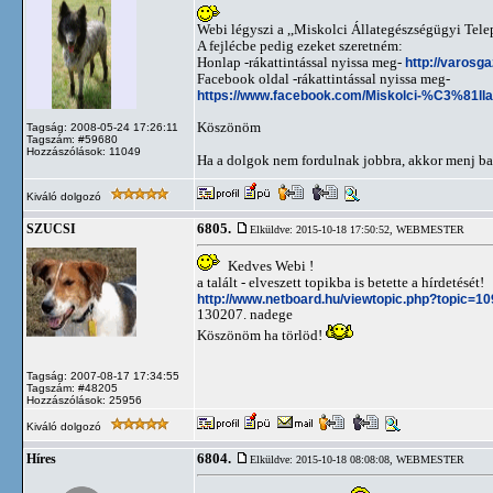
Webi légyszi a ,,Miskolci Állategészségügyi Tele
A fejlécbe pedig ezeket szeretném:
Honlap -rákattintással nyissa meg-
http://varosg
Facebook oldal -rákattintással nyissa meg-
https://www.facebook.com/Miskolci-%C3%8
Köszönöm
Tagság: 2008-05-24 17:26:11
Tagszám: #59680
Hozzászólások: 11049
Ha a dolgok nem fordulnak jobbra, akkor menj ba
Kiváló dolgozó
6805.
SZUCSI
Elküldve: 2015-10-18 17:50:52,
WEBMESTER
Kedves Webi !
a talált - elveszett topikba is betette a hírdetését!
http://www.netboard.hu/viewtopic.php?topic=1
130207. nadege
Köszönöm ha törlöd!
Tagság: 2007-08-17 17:34:55
Tagszám: #48205
Hozzászólások: 25956
Kiváló dolgozó
6804.
Híres
Elküldve: 2015-10-18 08:08:08,
WEBMESTER