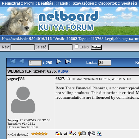
Regisztrál
:: Profil
:: Beállítás
:: Tagok
:: Szavazógép
:: Csoportok
:: Segítség
Hozzászólások:
9504016/116
Témák:
20662
Tagok:
113768
Legújabb tag:
carm
Név:
Jelszó:
Eltárol
Lista:
K
/ 250
WEBMESTER
(üzenet:
6235
,
Kutya
)
6827.
yogesej356
Elküldve: 2026-06-09 14:57:05,
WEBMESTER
Been There Financial Planning is not your typical
not selling products. This distinction is critical
recommendations are influenced by commissions. A
Tagság: 2025-02-27 08:32:58
Tagszám: #140241
Hozzászólások: 5826
Kiváló dolgozó