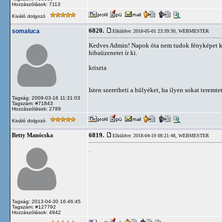
Hozzászólások: 7113
Kiváló dolgozó
6820.
somaluca
Elküldve: 2018-05-01 23:39:30,
WEBMESTER
Kedves Admin! Napok óta nem tudok fényképet ki
hibaüzenetet ír ki.
kriszta
Isten szeretheti a hülyéket, ha ilyen sokat teremte
Tagság: 2009-03-16 11:31:03
Tagszám: #71843
Hozzászólások: 2789
Kiváló dolgozó
6819.
Betty Manócska
Elküldve: 2018-04-19 08:21:48,
WEBMESTER
.
Tagság: 2013-04-30 16:46:45
Tagszám: #127792
Hozzászólások: 4942