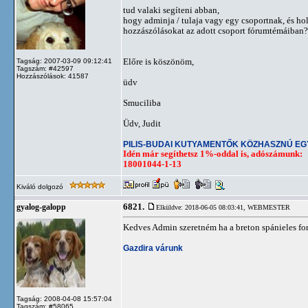
tud valaki segíteni abban,
hogy adminja / tulaja vagy egy csoportnak, és ho
hozzászólásokat az adott csoport fórumtémáiban?
Előre is köszönöm,
Tagság: 2007-03-09 09:12:41
Tagszám: #42597
Hozzászólások: 41587
üdv
Smuciliba
Üdv, Judit
PILIS-BUDAI KUTYAMENTŐK KÖZHASZNÚ E
Idén már segíthetsz 1%-oddal is, adószámunk:
18001044-1-13
Kiváló dolgozó
6821.
gyalog-galopp
Elküldve: 2018-06-05 08:03:41,
WEBMESTER
Kedves Admin szeretném ha a breton spánieles fo
Gazdira várunk
Tagság: 2008-04-08 15:57:04
Tagszám: #58065