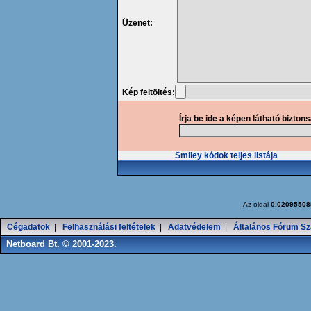
Üzenet:
Kép feltöltés:
Írja be ide a képen látható bizton
Smiley kódok teljes listája
Az oldal
0.02095508
Cégadatok
|
Felhasználási feltételek
|
Adatvédelem
|
Általános Fórum Sz
Netboard Bt. © 2001-2023.