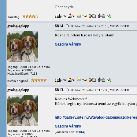
Chepheyda
Törzstag
6814.
gyalog-galopp
Elküldve: 2017-02-14 17:23:18,
WEBMESTER
Közbe rájöttem h.rossz helyre irtam!
Gazdira várunk
Tagság: 2008-04-08 15:57:04
Tagszám: #58065
Hozzászólások: 7113
Kiváló dolgozó
6813.
gyalog-galopp
Elküldve: 2017-02-14 11:12:36,
WEBMESTER
Kedves Webmester!
Kérlek segits nyilvánossá tenni az egyik kutyám ga
http://gallery.site.hu/u/gyalog-galopp/gazdiker
Gazdira várunk
Tagság: 2008-04-08 15:57:04
[válaszok erre:
]
#6814
Tagszám: #58065