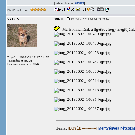
[válaszok erre:
]
#39620
Kiváló dolgozó
39618.
SZUCSI
Elküldve: 2019-06-02 12:47:50
Ma is kimentünk a ligetbe , hogy megfőjünk
Tagság: 2007-08-17 17:34:55
Tagszám: #48205
Hozzászólások: 25956
Téma:
[EGYÉB------------]
Mentvények hétközna