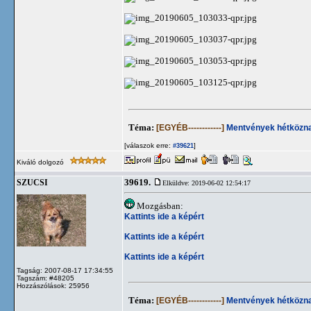
Téma:
[EGYÉB------------]
Mentvények hétközna
[válaszok erre:
]
#39621
Kiváló dolgozó
39619.
SZUCSI
Elküldve: 2019-06-02 12:54:17
Mozgásban:
Kattints ide a képért
Kattints ide a képért
Kattints ide a képért
Tagság: 2007-08-17 17:34:55
Tagszám: #48205
Hozzászólások: 25956
Téma:
[EGYÉB------------]
Mentvények hétközna