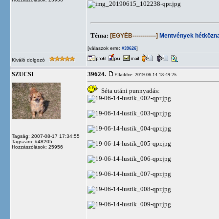
Téma:
[EGYÉB------------]
Mentvények hétközna
[válaszok erre:
]
#39626
Kiváló dolgozó
39624.
SZUCSI
Elküldve: 2019-06-14 18:49:25
Séta utáni punnyadás:
Tagság: 2007-08-17 17:34:55
Tagszám: #48205
Hozzászólások: 25956