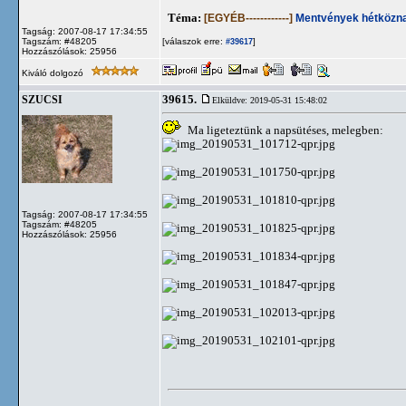
Téma:
[EGYÉB------------]
Mentvények hétközna
Tagság: 2007-08-17 17:34:55
Tagszám: #48205
[válaszok erre:
]
#39617
Hozzászólások: 25956
Kiváló dolgozó
39615.
SZUCSI
Elküldve: 2019-05-31 15:48:02
Ma ligeteztünk a napsütéses, melegben:
Tagság: 2007-08-17 17:34:55
Tagszám: #48205
Hozzászólások: 25956