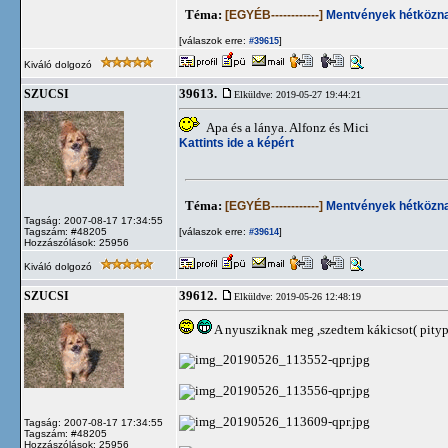
Téma:
[EGYÉB------------]
Mentvények hétközna
[válaszok erre:
]
#39615
Kiváló dolgozó
39613.
SZUCSI
Elküldve: 2019-05-27 19:44:21
Apa és a lánya. Alfonz és Mici
Kattints ide a képért
Téma:
[EGYÉB------------]
Mentvények hétközna
Tagság: 2007-08-17 17:34:55
Tagszám: #48205
[válaszok erre:
]
#39614
Hozzászólások: 25956
Kiváló dolgozó
39612.
SZUCSI
Elküldve: 2019-05-26 12:48:19
A nyusziknak meg ,szedtem kákicsot( pityp
Tagság: 2007-08-17 17:34:55
Tagszám: #48205
Hozzászólások: 25956