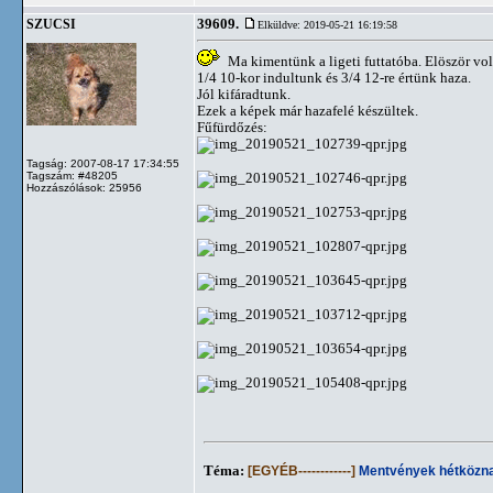
39609.
SZUCSI
Elküldve: 2019-05-21 16:19:58
Ma kimentünk a ligeti futtatóba. Elöször vol
1/4 10-kor indultunk és 3/4 12-re értünk haza.
Jól kifáradtunk.
Ezek a képek már hazafelé készültek.
Fűfürdőzés:
Tagság: 2007-08-17 17:34:55
Tagszám: #48205
Hozzászólások: 25956
Téma:
[EGYÉB------------]
Mentvények hétközna