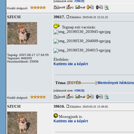
[válaszok erre:
]
#39619
Kiváló dolgozó
39617.
SZUCSI
Elküldve: 2019-05-31 15:51:25
Tegnap esti vacsizás:
Tagság: 2007-08-17 17:34:55
Tagszám: #48205
Élethűen:
Hozzászólások: 25956
Kattints ide a képért
Téma:
[EGYÉB------------]
Mentvények hétközna
[válaszok erre:
]
#39618
Kiváló dolgozó
39616.
SZUCSI
Elküldve: 2019-05-31 15:49:05
Mozogjunk is:
Kattints ide a képért