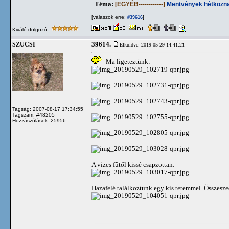
Téma:
[EGYÉB------------]
Mentvények hétközna
[válaszok erre:
]
#39616
Kiváló dolgozó
39614.
SZUCSI
Elküldve: 2019-05-29 14:41:21
Ma ligeteztünk:
Tagság: 2007-08-17 17:34:55
Tagszám: #48205
Hozzászólások: 25956
A vizes fűtől kissé csapzottan:
Hazafelé találkoztunk egy kis tetemmel. Összesz