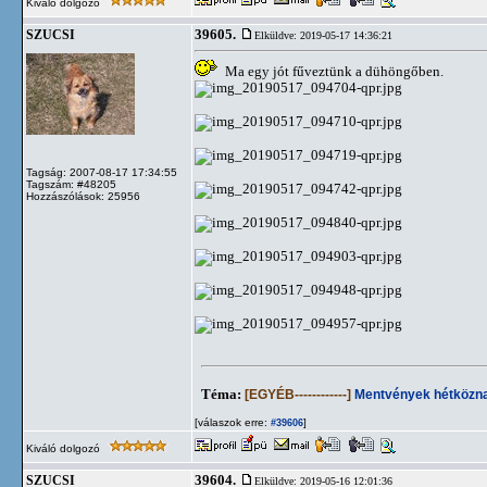
Kiváló dolgozó
39605.
SZUCSI
Elküldve: 2019-05-17 14:36:21
Ma egy jót fűveztünk a dühöngőben.
Tagság: 2007-08-17 17:34:55
Tagszám: #48205
Hozzászólások: 25956
Téma:
[EGYÉB------------]
Mentvények hétközna
[válaszok erre:
]
#39606
Kiváló dolgozó
39604.
SZUCSI
Elküldve: 2019-05-16 12:01:36