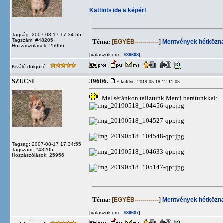
Kattints ide a képért
Tagság: 2007-08-17 17:34:55
Tagszám: #48205
Téma:
[EGYÉB------------]
Mentvények hétközna
Hozzászólások: 25956
[válaszok erre:
]
#39608
Kiváló dolgozó
39606.
SZUCSI
Elküldve: 2019-05-18 12:11:05
Mai sétánkon taliztunk Marci barátunkkal:
Tagság: 2007-08-17 17:34:55
Tagszám: #48205
Hozzászólások: 25956
Téma:
[EGYÉB------------]
Mentvények hétközna
[válaszok erre:
]
#39607