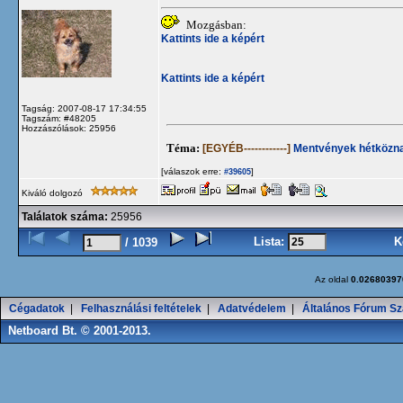
Mozgásban:
Kattints ide a képért
Kattints ide a képért
Tagság: 2007-08-17 17:34:55
Tagszám: #48205
Hozzászólások: 25956
Téma:
[EGYÉB------------]
Mentvények hétközna
[válaszok erre:
]
#39605
Kiváló dolgozó
Találatok száma:
25956
Lista:
K
/ 1039
Az oldal
0.02680397
Cégadatok
|
Felhasználási feltételek
|
Adatvédelem
|
Általános Fórum Sz
Netboard Bt. © 2001-2013.