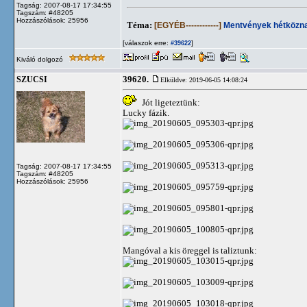
Tagság: 2007-08-17 17:34:55
Tagszám: #48205
Hozzászólások: 25956
Téma:
[EGYÉB------------]
Mentvények hétközna
[válaszok erre:
]
#39622
Kiváló dolgozó
39620.
SZUCSI
Elküldve: 2019-06-05 14:08:24
Jót ligeteztünk:
Lucky fázik.
Tagság: 2007-08-17 17:34:55
Tagszám: #48205
Hozzászólások: 25956
Mangóval a kis öreggel is taliztunk: