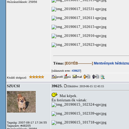
Hozzászólások: 25956
Téma:
[EGYÉB------------]
Mentvények hétközna
[válaszok erre:
]
#39627
Kiváló dolgozó
39625.
SZUCSI
Elküldve: 2019-06-15 12:43:15
Mai képek.
Én fotóztam ők vártak:
Tagság: 2007-08-17 17:34:55
Tagszám: #48205
Hozzászólások: 25956