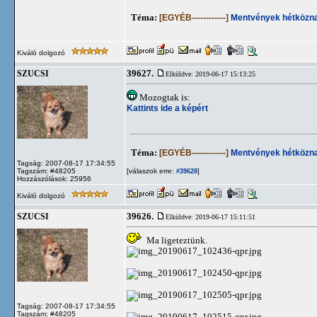
Téma:
[EGYÉB------------]
Mentvények hétközna
Kiváló dolgozó
39627.
SZUCSI
Elküldve: 2019-06-17 15:13:25
Mozogtak is:
Kattints ide a képért
Téma:
[EGYÉB------------]
Mentvények hétközna
Tagság: 2007-08-17 17:34:55
Tagszám: #48205
[válaszok erre:
]
#39628
Hozzászólások: 25956
Kiváló dolgozó
39626.
SZUCSI
Elküldve: 2019-06-17 15:11:51
Ma ligeteztünk.
Tagság: 2007-08-17 17:34:55
Tagszám: #48205