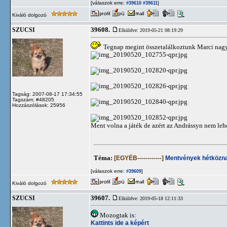
[válaszok erre:
]
#39610
#39611
Kiváló dolgozó
39608.
SZUCSI
Elküldve: 2019-05-21 08:19:29
Tegnap megint összetalálkoztunk Marci nagy
Tagság: 2007-08-17 17:34:55
Tagszám: #48205
Hozzászólások: 25956
Ment volna a játék de azért az Andrássyn nem lehe
Téma:
[EGYÉB------------]
Mentvények hétközna
[válaszok erre:
]
#39609
Kiváló dolgozó
39607.
SZUCSI
Elküldve: 2019-05-18 12:11:33
Mozogtak is:
Kattints ide a képért