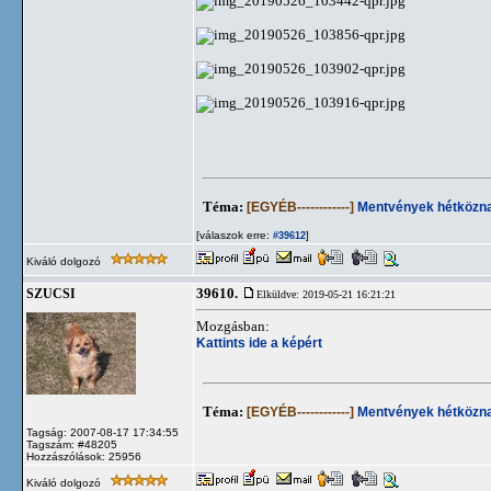
Téma:
[EGYÉB------------]
Mentvények hétközna
[válaszok erre:
]
#39612
Kiváló dolgozó
39610.
SZUCSI
Elküldve: 2019-05-21 16:21:21
Mozgásban:
Kattints ide a képért
Téma:
[EGYÉB------------]
Mentvények hétközna
Tagság: 2007-08-17 17:34:55
Tagszám: #48205
Hozzászólások: 25956
Kiváló dolgozó