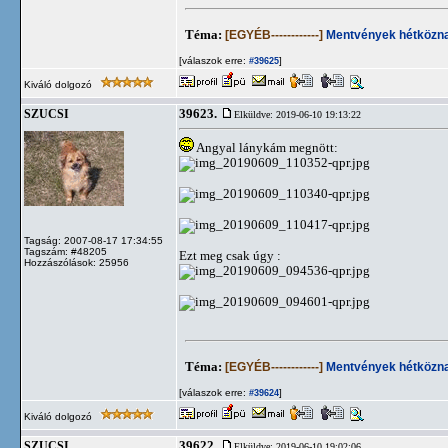
Téma:
[EGYÉB------------]
Mentvények hétközna
[válaszok erre:
]
#39625
Kiváló dolgozó
39623.
SZUCSI
Elküldve: 2019-06-10 19:13:22
Angyal lánykám megnött:
Tagság: 2007-08-17 17:34:55
Tagszám: #48205
Ezt meg csak úgy :
Hozzászólások: 25956
Téma:
[EGYÉB------------]
Mentvények hétközna
[válaszok erre:
]
#39624
Kiváló dolgozó
39622.
SZUCSI
Elküldve: 2019-06-10 19:02:06