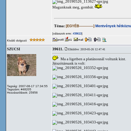
Magunknak meg, gombát.
Téma:
[EGYÉB------------]
Mentvények hétközna
[válaszok erre:
]
#39613
Kiváló dolgozó
39611.
SZUCSI
Elküldve: 2019-05-26 12:47:41
Ma a ligetben a platánosnál voltunk kint.
Játszótársunk is volt:
Tagság: 2007-08-17 17:34:55
Tagszám: #48205
Hozzászólások: 25956