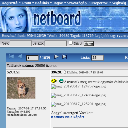
Regisztrál
:: Profil
:: Beállítás
:: Tagok
:: Szavazógép
:: Csoportok
:: Segítség
Hozzászólások:
9504126/39
Témák:
20689
Tagok:
113769
Legújabb tag:
ryans
Név:
Jelszó:
Eltárol
Lista:
K
/ 1039
Találatok száma:
25956 üzenet
39628.
SZUCSI
Elküldve: 2019-06-17 15:19:09
A nyuszik meg szeretik egymást és hűsöl
Tagság: 2007-08-17 17:34:55
Tagszám: #48205
Angyal szeretgeti Vacakot:
Hozzászólások: 25956
Kattints ide a képért