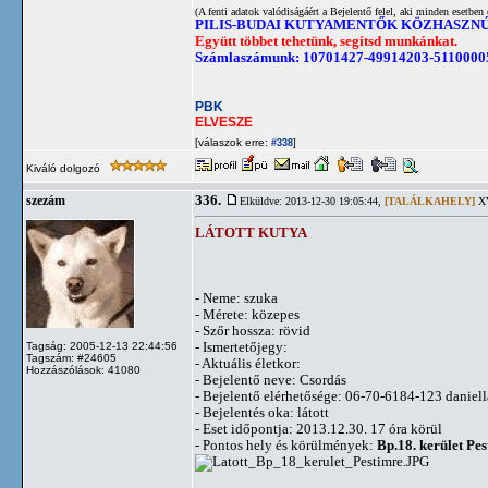
(A fenti adatok valódiságáért a Bejelentő felel, aki minden esetben 
PILIS-BUDAI KUTYAMENTŐK KÖZHASZN
Együtt többet tehetünk, segítsd munkánkat.
Számlaszámunk: 10701427-49914203-5110000
PBK
ELVESZE
[válaszok erre:
]
#338
Kiváló dolgozó
336.
szezám
Elküldve: 2013-12-30 19:05:44,
[TALÁLKAHELY]
XV
LÁTOTT KUTYA
- Neme: szuka
- Mérete: közepes
- Szőr hossza: rövid
- Ismertetőjegy:
Tagság: 2005-12-13 22:44:56
Tagszám: #24605
- Aktuális életkor:
Hozzászólások: 41080
- Bejelentő neve: Csordás
- Bejelentő elérhetősége: 06-70-6184-123
daniel
- Bejelentés oka: látott
- Eset időpontja: 2013.12.30. 17 óra körül
- Pontos hely és körülmények:
Bp.18. kerület Pes