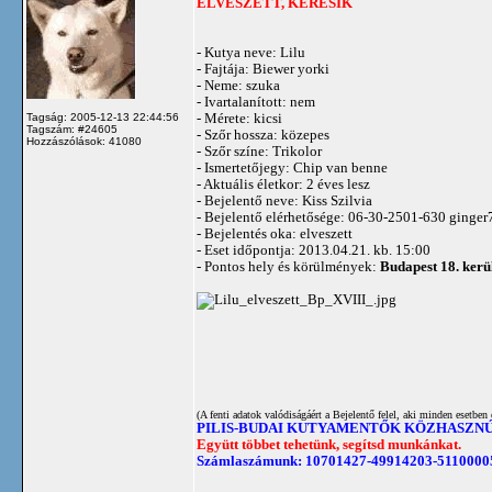
ELVESZETT, KERESIK
- Kutya neve: Lilu
- Fajtája: Biewer yorki
- Neme: szuka
- Ivartalanított: nem
- Mérete: kicsi
Tagság: 2005-12-13 22:44:56
Tagszám: #24605
- Szőr hossza: közepes
Hozzászólások: 41080
- Szőr színe: Trikolor
- Ismertetőjegy: Chip van benne
- Aktuális életkor: 2 éves lesz
- Bejelentő neve: Kiss Szilvia
- Bejelentő elérhetősége: 06-30-2501-630
ginger
- Bejelentés oka: elveszett
- Eset időpontja: 2013.04.21. kb. 15:00
- Pontos hely és körülmények:
Budapest 18. kerül
(A fenti adatok valódiságáért a Bejelentő felel, aki minden esetben 
PILIS-BUDAI KUTYAMENTŐK KÖZHASZN
Együtt többet tehetünk, segítsd munkánkat.
Számlaszámunk: 10701427-49914203-5110000