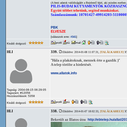
(A fenti adatok valódiságáért a Bejelentő felel, aki minden esetben 
PILIS-BUDAI KUTYAMENTŐK KÖZHASZN
Együtt többet tehetünk, segítsd munkánkat.
Számlaszámunk: 10701427-49914203-5110000
PBK
ELVESZE
[válaszok erre:
]
#341
Kiváló dolgozó
339.
HLI
Elküldve: 2014-01-08 11:07:31,
[TALÁLKAHELY]
XV
"Hála a plakátoknak, mennek érte a gazdik:)"
A telep törölte a hirdetését.
www.allatok.info
Tagság: 2004-08-15 06:29:05
Tagszám: #12056
Hozzászólások: 5358
Kiváló dolgozó
338.
HLI
Elküldve: 2014-01-07 18:02:33,
[TALÁLKAHELY]
XV
Bekerült az Illatos útra:
http://ebtelep.hu/allat/