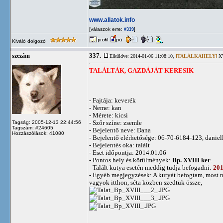
www.allatok.info
[válaszok erre:
]
#339
Kiváló dolgozó
337.
szezám
Elküldve: 2014-01-06 11:08:10,
[TALÁLKAHELY]
XV
TALÁLTÁK, GAZDÁJÁT KERESIK
- Fajtája: keverék
- Neme: kan
- Mérete: kicsi
- Szőr színe: zsemle
Tagság: 2005-12-13 22:44:56
Tagszám: #24605
- Bejelentő neve: Dana
Hozzászólások: 41080
- Bejelentő elérhetősége: 06-70-6184-123,
danie
- Bejelentés oka: talált
- Eset időpontja: 2014.01.06
- Pontos hely és körülmények:
Bp. XVIII ker
.
- Talált kutya esetén meddig tudja befogadni:
201
- Egyéb megjegyzések: A kutyát befogtam, most 
vagyok itthon, séta közben szedtük össze,