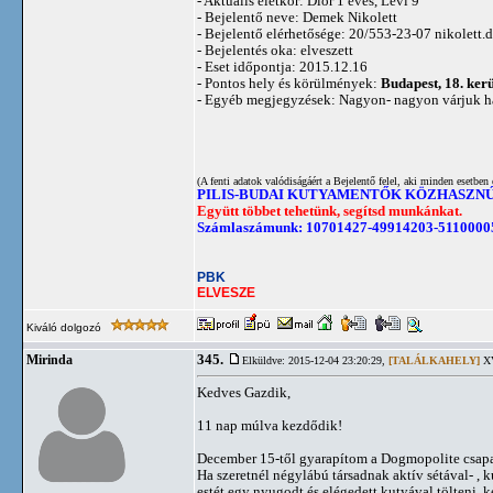
- Aktuális életkor: Dior 1 éves, Levi 9
- Bejelentő neve: Demek Nikolett
- Bejelentő elérhetősége: 20/553-23-07
nikolett
- Bejelentés oka: elveszett
- Eset időpontja: 2015.12.16
- Pontos hely és körülmények:
Budapest, 18. ker
- Egyéb megjegyzések: Nagyon- nagyon várjuk h
(A fenti adatok valódiságáért a Bejelentő felel, aki minden esetben 
PILIS-BUDAI KUTYAMENTŐK KÖZHASZN
Együtt többet tehetünk, segítsd munkánkat.
Számlaszámunk: 10701427-49914203-5110000
PBK
ELVESZE
Kiváló dolgozó
345.
Mirinda
Elküldve: 2015-12-04 23:20:29,
[TALÁLKAHELY]
XV
Kedves Gazdik,
11 nap múlva kezdődik!
December 15-től gyarapítom a Dogmopolite csapa
Ha szeretnél négylábú társadnak aktív sétával- , k
estét egy nyugodt és elégedett kutyával tölteni, 