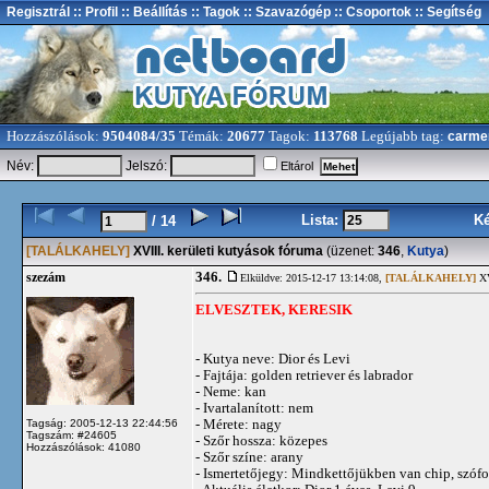
Regisztrál
:: Profil
:: Beállítás
:: Tagok
:: Szavazógép
:: Csoportok
:: Segítség
Hozzászólások:
9504084/35
Témák:
20677
Tagok:
113768
Legújabb tag:
carme
Név:
Jelszó:
Eltárol
Lista:
K
/ 14
[TALÁLKAHELY]
XVIII. kerületi kutyások fóruma
(üzenet:
346
,
Kutya
)
346.
szezám
Elküldve: 2015-12-17 13:14:08,
[TALÁLKAHELY]
XV
ELVESZTEK, KERESIK
- Kutya neve: Dior és Levi
- Fajtája: golden retriever és labrador
- Neme: kan
- Ivartalanított: nem
- Mérete: nagy
Tagság: 2005-12-13 22:44:56
Tagszám: #24605
- Szőr hossza: közepes
Hozzászólások: 41080
- Szőr színe: arany
- Ismertetőjegy: Mindkettőjükben van chip, szóf