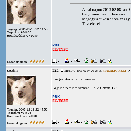
A mai napon 2013 02.08.-án 9.
kutyusomat.már itthon van.
Mégegyszer köszönöm az együ
Tisztelettel:
Tagság: 2005-12-13 22:44:56
Tagszám: #24605
Hozzászólások: 41080
PBK
ELVESZE
Kiváló dolgozó
325.
szezám
Elküldve: 2013-02-07 20:26:16,
[TALÁLKAHELY]
XV
Kiegészítés az előzményhez:
Bejelentő telefonszáma: 06-20-2858-178.
PBK
ELVESZE
Tagság: 2005-12-13 22:44:56
Tagszám: #24605
Hozzászólások: 41080
Kiváló dolgozó