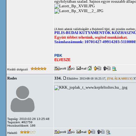
egyfolytában szalad. Sajnos egyre rosszabb állap
(A fenti adatok valódiságáért a Bejelentő felel, aki minden esetben 
PILIS-BUDAI KUTYAMENTŐK KÖZHASZN
Együtt többet tehetünk, segítsd munkánkat.
Számlaszámunk: 10701427-49914203-5110000
PBK
ELVESZE
Kiváló dolgozó
334.
Rodes
Elküldve: 2013-08-18 16:25:17,
[TALÁLKAHELY]
XV
Tagság: 2010-02-26 13:25:48
Tagszám: #82759
Hozzászólások: 186
Haladó