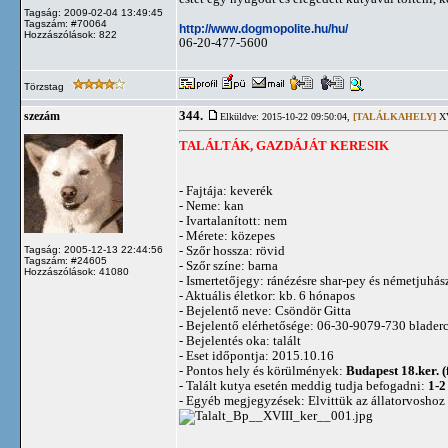
Tagság: 2009-02-04 13:49:45
Tagszám: #70064
http://www.dogmopolite.hu/hu/
Hozzászólások: 822
06-20-477-5600
Törzstag
344.
szezám
Elküldve: 2015-10-22 09:50:04,
[TALÁLKAHELY]
XV
TALÁLTÁK, GAZDÁJÁT KERESIK
- Fajtája: keverék
- Neme: kan
- Ivartalanított: nem
- Mérete: közepes
- Szőr hossza: rövid
Tagság: 2005-12-13 22:44:56
Tagszám: #24605
- Szőr színe: barna
Hozzászólások: 41080
- Ismertetőjegy: ránézésre shar-pey és németjuhás
- Aktuális életkor: kb. 6 hónapos
- Bejelentő neve: Csöndör Gitta
- Bejelentő elérhetősége: 06-30-9079-730
blader
- Bejelentés oka: talált
- Eset időpontja: 2015.10.16
- Pontos hely és körülmények:
Budapest 18.ker. 
- Talált kutya esetén meddig tudja befogadni:
1-2
- Egyéb megjegyzések: Elvittük az állatorvoshoz 