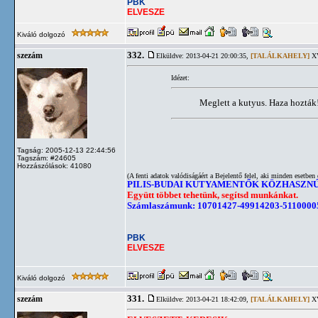
PBK
ELVESZE
Kiváló dolgozó
332.
szezám
Elküldve: 2013-04-21 20:00:35,
[TALÁLKAHELY]
XV
Idézet:
Meglett a kutyus. Haza hozták!
Tagság: 2005-12-13 22:44:56
Tagszám: #24605
Hozzászólások: 41080
(A fenti adatok valódiságáért a Bejelentő felel, aki minden esetben 
PILIS-BUDAI KUTYAMENTŐK KÖZHASZN
Együtt többet tehetünk, segítsd munkánkat.
Számlaszámunk: 10701427-49914203-5110000
PBK
ELVESZE
Kiváló dolgozó
331.
szezám
Elküldve: 2013-04-21 18:42:09,
[TALÁLKAHELY]
XV