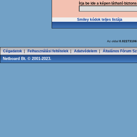
Írja be ide a képen látható bizton
Smiley kódok teljes listája
Az oldal
0.02273106
Cégadatok
|
Felhasználási feltételek
|
Adatvédelem
|
Általános Fórum Sz
Netboard Bt. © 2001-2023.