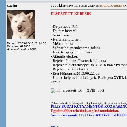
333.
szezám
Elküldve: 2013-06-23 20:19:08,
[TALÁLKAHELY]
XV
ELVESZETT, KERESIK
- Kutya neve: Fifi
- Fajtája: keverék
- Neme: kan
- Ivartalanított: nem
- Mérete: kicsi
Tagság: 2005-12-13 22:44:56
Tagszám: #24605
- Szőr színe: zsemlebarna, foltos
Hozzászólások: 41080
- Ismertetőjegy: chipje van
- Aktuális életkor:
- Bejelentő neve: Tvarosek Julianna
- Bejelentő elérhetősége: 06-31-218-6007
tvaros
- Bejelentés oka: elveszett
- Eset időpontja:2013.06.22. du.
- Pontos hely és körülmények:
Budapest XVIII. ke
került.
(A fenti adatok valódiságáért a Bejelentő felel, aki minden esetben 
PILIS-BUDAI KUTYAMENTŐK KÖZHASZN
Együtt többet tehetünk, segítsd munkánkat.
Számlaszámunk: 10701427-49914203-5110000