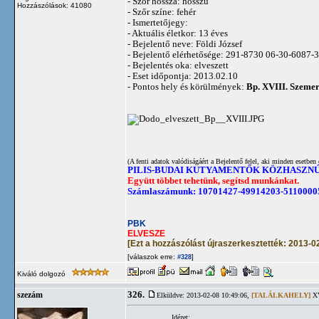
- Szőr hossza: hosszú
Hozzászólások: 41080
- Szőr színe: fehér
- Ismertetőjegy:
- Aktuális életkor: 13 éves
- Bejelentő neve: Földi József
- Bejelentő elérhetősége: 291-8730 06-30-6087-
- Bejelentés oka: elveszett
- Eset időpontja: 2013.02.10
- Pontos hely és körülmények:
Bp. XVIII. Szemer
(A fenti adatok valódiságáért a Bejelentő felel, aki minden esetben 
PILIS-BUDAI KUTYAMENTŐK KÖZHASZN
Együtt többet tehetünk, segítsd munkánkat.
Számlaszámunk: 10701427-49914203-5110000
PBK
ELVESZE
[Ezt a hozzászólást újraszerkesztették: 2013-0
[válaszok erre:
]
#328
Kiváló dolgozó
326.
szezám
Elküldve: 2013-02-08 10:49:06,
[TALÁLKAHELY]
XV
Idézet: