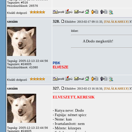
Tagszám: #516
Hozzászólások: 26576
Kiváló dolgozó
328.
szezám
Elküldve: 2013-02-17 09:11:33,
[TALÁLKAHELY]
XV
Idézet:
A Dodo megkerült!
Tagság: 2005-12-13 22:44:56
PBK
Tagszám: #24605
ELVESZE
Hozzászólások: 41080
Kiváló dolgozó
327.
szezám
Elküldve: 2013-02-13 16:16:50,
[TALÁLKAHELY]
XV
ELVESZETT, KERESIK
- Kutya neve: Dodo
- Fajtája: német spicc
- Neme: kan
- Ivartalanított: nem
- Mérete: közepes
Tagság: 2005-12-13 22:44:56
Tagszám: #24605