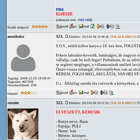
PBK
ELVESZE
[válaszok erre:
]
#325
#326
Kiváló dolgozó
323.
mentholxx
Elküldve: 2013-01-08 19:48:38,
[TALÁLKAHELY]
XV
S.O.S., sérült kóbor kutya a 18. ker.-ben, FOGJÁTO
Fekete labrador-keverék, barátságos, de nagyon ri
vállalja, csak be kell fogni! Próbáltam, de az idi
se segített megfogni, a villamossínek mellett laví
Össze-vissza rohangál, életveszélyben van az utc
KÉREM, FOGJA MEG, AKI LÁTJA, VAN HELYE!!!!!
Tagság: 2008-12-25 19:09:47
Tagszám: #67266
U.i.: Állítólag szerda óta csövezik a környéken, a
Hozzászólások: 259
Haladó
322.
szezám
Elküldve: 2013-01-06 16:51:34,
[TALÁLKAHELY]
XV
ELVESZETT, KERESIK
- Kutya neve: Basa
- Fajtája: PULI
- Neme: kan
- Mérete: közepes