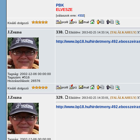
PBK
ELVESZE
[válaszok erre:
]
#332
Kiváló dolgozó
330.
J.Zsuzsa
Elküldve: 2013-02-25 14:33:14,
[TALÁLKAHELY]
XV
http://www.bp18.hu/hirdetmeny.492.ebosszeira
Tagság: 2002-12-06 00:00:00
Tagszám: #516
Hozzászólások: 26576
Kiváló dolgozó
329.
J.Zsuzsa
Elküldve: 2013-02-25 14:33:01,
[TALÁLKAHELY]
XV
http://www.bp18.hu/hirdetmeny.492.ebosszeira
Tagság: 2002-12-06 00:00:00