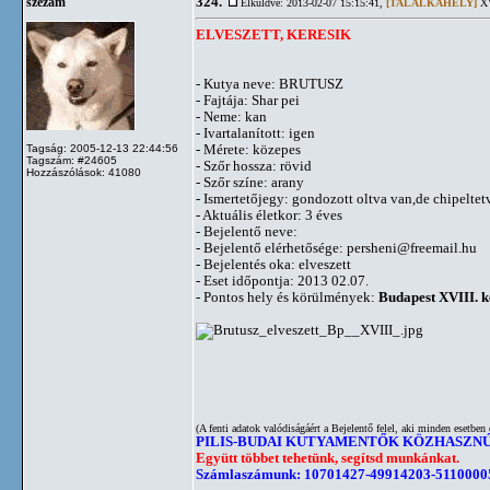
324.
szezám
Elküldve: 2013-02-07 15:15:41,
[TALÁLKAHELY]
XV
ELVESZETT, KERESIK
- Kutya neve: BRUTUSZ
- Fajtája: Shar pei
- Neme: kan
- Ivartalanított: igen
- Mérete: közepes
Tagság: 2005-12-13 22:44:56
Tagszám: #24605
- Szőr hossza: rövid
Hozzászólások: 41080
- Szőr színe: arany
- Ismertetőjegy: gondozott oltva van,de chipelt
- Aktuális életkor: 3 éves
- Bejelentő neve:
- Bejelentő elérhetősége:
persheni@freemail.hu
- Bejelentés oka: elveszett
- Eset időpontja: 2013 02.07.
- Pontos hely és körülmények:
Budapest XVIII. ke
(A fenti adatok valódiságáért a Bejelentő felel, aki minden esetben 
PILIS-BUDAI KUTYAMENTŐK KÖZHASZN
Együtt többet tehetünk, segítsd munkánkat.
Számlaszámunk: 10701427-49914203-5110000