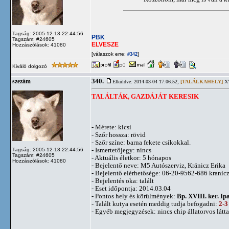
Tagság: 2005-12-13 22:44:56
PBK
Tagszám: #24605
ELVESZE
Hozzászólások: 41080
[válaszok erre:
]
#342
Kiváló dolgozó
340.
szezám
Elküldve: 2014-03-04 17:06:52,
[TALÁLKAHELY]
XV
TALÁLTÁK, GAZDÁJÁT KERESIK
- Mérete: kicsi
- Szőr hossza: rövid
- Szőr színe: barna fekete csíkokkal.
- Ismertetőjegy: nincs
Tagság: 2005-12-13 22:44:56
Tagszám: #24605
- Aktuális életkor: 5 hónapos
Hozzászólások: 41080
- Bejelentő neve: M5 Autószerviz, Kránicz Erika
- Bejelentő elérhetősége: 06-20-9562-686
kranic
- Bejelentés oka: talált
- Eset időpontja: 2014.03.04
- Pontos hely és körülmények:
Bp. XVIII. ker. Ip
- Talált kutya esetén meddig tudja befogadni:
2-3
- Egyéb megjegyzések: nincs chip állatorvos látt