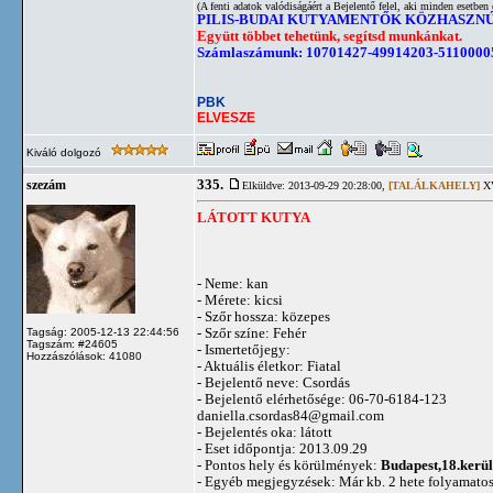
(A fenti adatok valódiságáért a Bejelentő felel, aki minden esetben 
PILIS-BUDAI KUTYAMENTŐK KÖZHASZN
Együtt többet tehetünk, segítsd munkánkat.
Számlaszámunk: 10701427-49914203-5110000
PBK
ELVESZE
Kiváló dolgozó
335.
szezám
Elküldve: 2013-09-29 20:28:00,
[TALÁLKAHELY]
XV
LÁTOTT KUTYA
- Neme: kan
- Mérete: kicsi
- Szőr hossza: közepes
- Szőr színe: Fehér
Tagság: 2005-12-13 22:44:56
Tagszám: #24605
- Ismertetőjegy:
Hozzászólások: 41080
- Aktuális életkor: Fiatal
- Bejelentő neve: Csordás
- Bejelentő elérhetősége: 06-70-6184-123
daniella.csordas84@gmail.com
- Bejelentés oka: látott
- Eset időpontja: 2013.09.29
- Pontos hely és körülmények:
Budapest,18.kerül
- Egyéb megjegyzések: Már kb. 2 hete folyamatosa