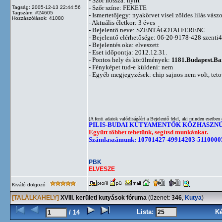
- Szőr hossza: nyírt
- Szőr színe: FEKETE
Tagság: 2005-12-13 22:44:56
Tagszám: #24605
- Ismertetőjegy: nyakörvet visel zöldes lilás vászo
Hozzászólások: 41080
- Aktuális életkor: 3 éves
- Bejelentő neve: SZENTÁGOTAI FERENC
- Bejelentő elérhetősége: 06-20-9178-428
szenti
- Bejelentés oka: elveszett
- Eset időpontja: 2012.12.31.
- Pontos hely és körülmények:
1181.Budapest.Bar
- Fényképet tud-e küldeni: nem
- Egyéb megjegyzések: chip sajnos nem volt, tetová
(A fenti adatok valódiságáért a Bejelentő felel, aki minden esetben 
PILIS-BUDAI KUTYAMENTŐK KÖZHASZN
Együtt többet tehetünk, segítsd munkánkat.
Számlaszámunk: 10701427-49914203-5110000
PBK
ELVESZE
Kiváló dolgozó
[TALÁLKAHELY]
XVIII. kerületi kutyások fóruma
(üzenet:
346
,
Kutya
)
Lista:
K
/ 14