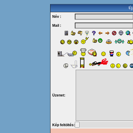
Új
Név :
Mail :
Üzenet:
Kép feltöltés: