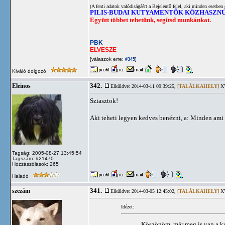
(A fenti adatok valódiságáért a Bejelentő felel, aki minden esetben 
PILIS-BUDAI KUTYAMENTŐK KÖZHASZN
Együtt többet tehetünk, segítsd munkánkat.
PBK
ELVESZE
[válaszok erre:
]
#345
Kiváló dolgozó
342.
Eleinos
Elküldve: 2014-03-11 09:39:25,
[TALÁLKAHELY]
XV
Sziasztok!
Aki teheti legyen kedves benézni, a: Minden ami 
Tagság: 2005-08-27 13:45:54
Tagszám: #21470
Hozzászólások: 265
Haladó
341.
szezám
Elküldve: 2014-03-05 12:45:02,
[TALÁLKAHELY]
XV
Idézet:
Köszönöm, már meg is van a ku