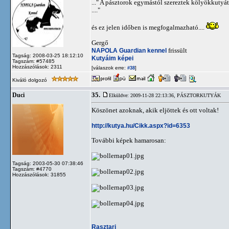
..." A pásztorok egymástól szereztek kölyökkutyát
...."
és ez jelen időben is megfogalmazható....
Gergő
NAPOLA Guardian kennel
frissült
Tagság: 2008-03-25 18:12:10
Kutyáim képei
Tagszám: #57485
Hozzászólások: 2311
[válaszok erre:
]
#38
Kiváló dolgozó
35.
Duci
Elküldve: 2009-11-28 22:13:36,
PÁSZTORKUTYÁK
Köszönet azoknak, akik eljöttek és ott voltak!
http://kutya.hu/Cikk.aspx?id=6353
További képek hamarosan:
Tagság: 2003-05-30 07:38:46
Tagszám: #4770
Hozzászólások: 31855
Rasztari