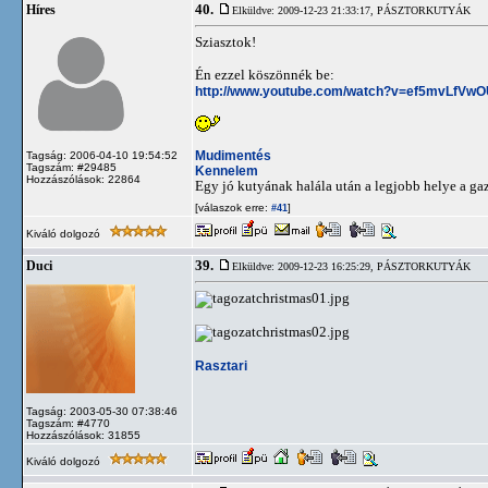
40.
Híres
Elküldve: 2009-12-23 21:33:17,
PÁSZTORKUTYÁK
Sziasztok!
Én ezzel köszönnék be:
http://www.youtube.com/watch?v=ef5mvLfVw
Mudimentés
Tagság: 2006-04-10 19:54:52
Tagszám: #29485
Kennelem
Hozzászólások: 22864
Egy jó kutyának halála után a legjobb helye a ga
[válaszok erre:
]
#41
Kiváló dolgozó
39.
Duci
Elküldve: 2009-12-23 16:25:29,
PÁSZTORKUTYÁK
Rasztari
Tagság: 2003-05-30 07:38:46
Tagszám: #4770
Hozzászólások: 31855
Kiváló dolgozó