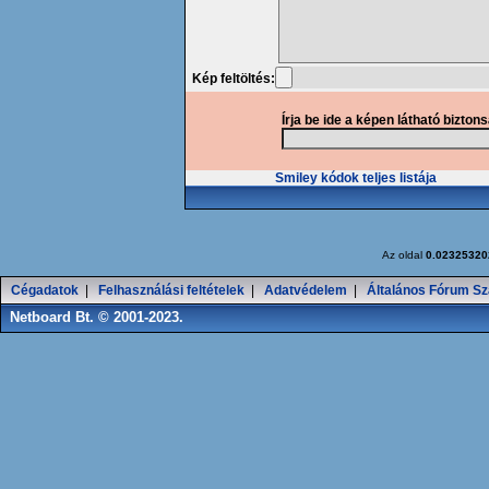
Kép feltöltés:
Írja be ide a képen látható bizton
Smiley kódok teljes listája
Az oldal
0.02325320
Cégadatok
|
Felhasználási feltételek
|
Adatvédelem
|
Általános Fórum Sz
Netboard Bt. © 2001-2023.