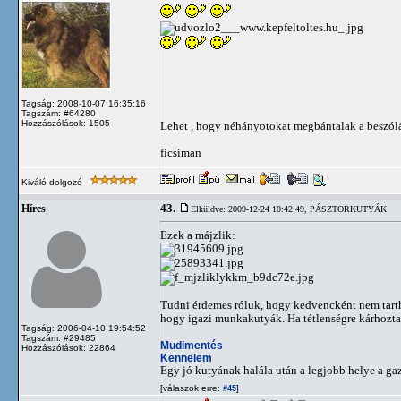
Tagság: 2008-10-07 16:35:16
Tagszám: #64280
Hozzászólások: 1505
Lehet , hogy néhányotokat megbántalak a beszól
ficsiman
Kiváló dolgozó
43.
Híres
Elküldve: 2009-12-24 10:42:49,
PÁSZTORKUTYÁK
Ezek a májzlik:
Tudni érdemes róluk, hogy kedvencként nem tart
hogy igazi munkakutyák. Ha tétlenségre kárhoztat
Tagság: 2006-04-10 19:54:52
Tagszám: #29485
Mudimentés
Hozzászólások: 22864
Kennelem
Egy jó kutyának halála után a legjobb helye a ga
[válaszok erre:
]
#45