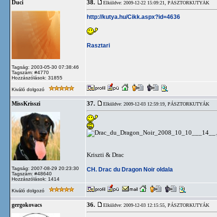
38.
Duci
Elküldve: 2009-12-22 15:09:21,
PÁSZTORKUTYÁK
http://kutya.hu/Cikk.aspx?id=4636
Rasztari
Tagság: 2003-05-30 07:38:46
Tagszám: #4770
Hozzászólások: 31855
Kiváló dolgozó
37.
MissKrisszi
Elküldve: 2009-12-03 12:59:19,
PÁSZTORKUTYÁK
Kriszti & Drac
Tagság: 2007-08-29 20:23:30
CH. Drac du Dragon Noir oldala
Tagszám: #48640
Hozzászólások: 1414
Kiváló dolgozó
36.
gergokovacs
Elküldve: 2009-12-03 12:15:55,
PÁSZTORKUTYÁK