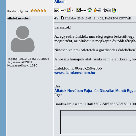
Album
Kiváló dolgozó
49.
állatoknevében
Elküldve: 2010-12-05 18:14:29,
PÁSZTORKUTYÁK
Sziasztok!
Az egyesületünkhöz már elég régen bekerült egy 1
megtörtént, az oltásait is megkapta és több féregha
Nincsen valami ötletetek a gazdisodás érdekében
A hosszú hónapok alatt senki sem jelentkezett, ho
Tagság: 2010-03-03 00:35:04
Tagszám: #82901
Hozzászólások: 1036
Érdeklődni: 06-20-259-2865
www.allatokneveben.hu
Dia
Állatok Nevében Fajta- és Díszállat Mentő Egye
Eger
Bankszámlaszám: 10403507-50526567-538310