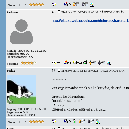
Kiváló dolgozó
48.
katalán
Elküldve: 2010-07-15 16:03:10,
PÁSZTORKUTYÁK
http://picasaweb.google.com/delorosz.hargitai
Tagság: 2004-01-21 21:11:06
Tagszám: #8300
Hozzászólások: 522
Törzstag
47.
redex
Elküldve: 2010-02-12 18:06:22,
PÁSZTORKUTYÁK
Sziasztok!
van egy ismarősömnek sinka kutyája, de erről a m
Greenpire Sheepdogs
"munkára született"
CSJ dogfood
Előtted a küzdés, előtted a pálya,...
Tagság: 2004-01-01 16:53:11
Tagszám: #7936
Hozzászólások: 1539
Kiváló dolgozó