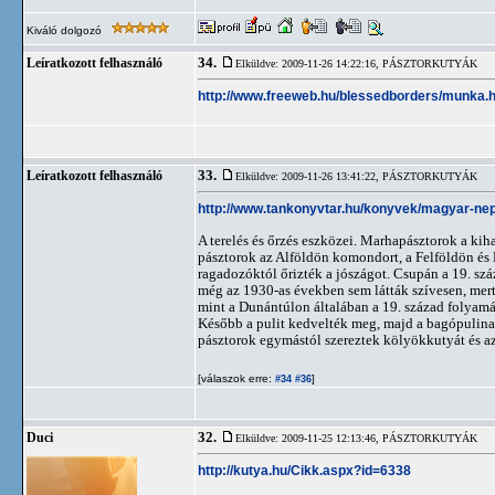
Kiváló dolgozó
34.
Leíratkozott felhasználó
Elküldve: 2009-11-26 14:22:16,
PÁSZTORKUTYÁK
http://www.freeweb.hu/blessedborders/munka.
33.
Leíratkozott felhasználó
Elküldve: 2009-11-26 13:41:22,
PÁSZTORKUTYÁK
http://www.tankonyvtar.hu/konyvek/magyar-nep
A terelés és őrzés eszközei. Marhapásztorok a kiha
pásztorok az Alföldön komondort, a Felföldön és E
ragadozóktól őrizték a jószágot. Csupán a 19. szá
még az 1930-as években sem látták szívesen, mer
mint a Dunántúlon általában a 19. század folyamán
Később a pulit kedvelték meg, majd a bagópulina
pásztorok egymástól szereztek kölyökkutyát és az
[válaszok erre:
]
#34
#36
32.
Duci
Elküldve: 2009-11-25 12:13:46,
PÁSZTORKUTYÁK
http://kutya.hu/Cikk.aspx?id=6338