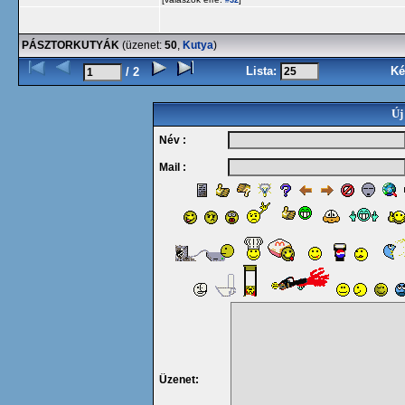
#32
PÁSZTORKUTYÁK
(üzenet:
50
,
Kutya
)
Lista:
Ké
/ 2
Új
Név :
Mail :
Üzenet: