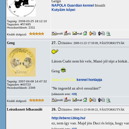
Gergő
NAPOLA Guardian kennel
frissült
Kutyáim képei
Tagság: 2008-03-25 18:12:10
Tagszám: #57485
Hozzászólások: 2311
Kiváló dolgozó
27.
Geng
Elküldve: 2009-11-23 17:59:09,
PÁSZTORKUTYÁK
Látom Csabi nem bír vele, Manó jól tépi a birkát..
Geng
Zaira CAO Cila
kennel honlapja
Tagság: 2007-04-08 14:47:32
Tagszám: #43723
Hozzászólások: 2346
"Ne ingereld az alvó oroszlánt!"
[válaszok erre:
]
#28
Kiváló dolgozó
26.
Leíratkozott felhasználó
Elküldve: 2009-11-23 09:09:22,
PÁSZTORKUTYÁK
http://ebenci.blog.hu/
ez, nem így van. Majd jön Duci és leírja, hogy va
[válaszok erre:
]