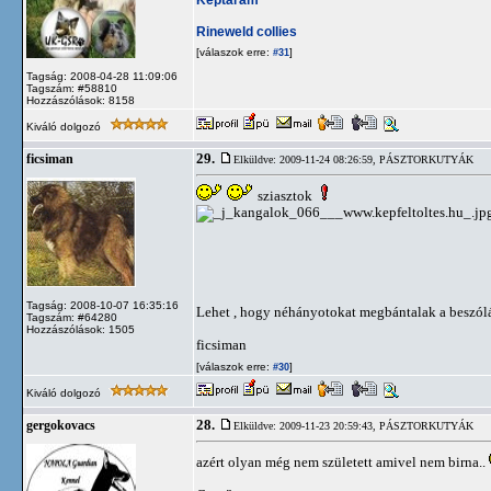
Rineweld collies
[válaszok erre:
]
#31
Tagság: 2008-04-28 11:09:06
Tagszám: #58810
Hozzászólások: 8158
Kiváló dolgozó
29.
ficsiman
Elküldve: 2009-11-24 08:26:59,
PÁSZTORKUTYÁK
sziasztok
Tagság: 2008-10-07 16:35:16
Lehet , hogy néhányotokat megbántalak a beszól
Tagszám: #64280
Hozzászólások: 1505
ficsiman
[válaszok erre:
]
#30
Kiváló dolgozó
28.
gergokovacs
Elküldve: 2009-11-23 20:59:43,
PÁSZTORKUTYÁK
azért olyan még nem született amivel nem birna..