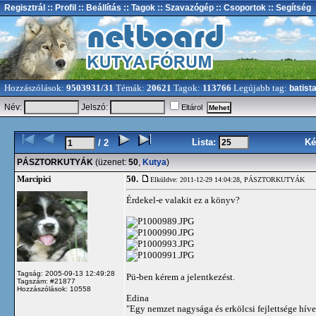
Regisztrál
:: Profil
:: Beállítás
:: Tagok
:: Szavazógép
:: Csoportok
:: Segítség
Hozzászólások:
9503931/31
Témák:
20621
Tagok:
113766
Legújabb tag:
batist
Név:
Jelszó:
Eltárol
Lista:
Ké
/ 2
PÁSZTORKUTYÁK
(üzenet:
50
,
Kutya
)
50.
Marcipici
Elküldve: 2011-12-29 14:04:28,
PÁSZTORKUTYÁK
Érdekel-e valakit ez a könyv?
Tagság: 2005-09-13 12:49:28
Pü-ben kérem a jelentkezést.
Tagszám: #21877
Hozzászólások: 10558
Edina
"Egy nemzet nagysága és erkölcsi fejlettsége hí