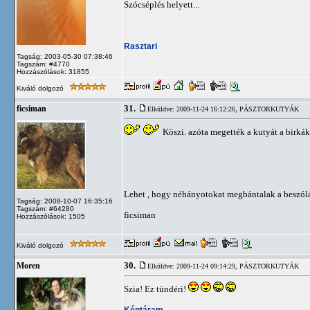
Szócséplés helyett...
Rasztari
Tagság: 2003-05-30 07:38:46
Tagszám: #4770
Hozzászólások: 31855
Kiváló dolgozó
31.
ficsiman
Elküldve: 2009-11-24 16:12:26,
PÁSZTORKUTYÁK
Köszi. azóta megették a kutyát a birká
Lehet , hogy néhányotokat megbántalak a beszól
Tagság: 2008-10-07 16:35:16
Tagszám: #64280
ficsiman
Hozzászólások: 1505
Kiváló dolgozó
30.
Moren
Elküldve: 2009-11-24 09:14:29,
PÁSZTORKUTYÁK
Szia! Ez tündéri!
Képtáram