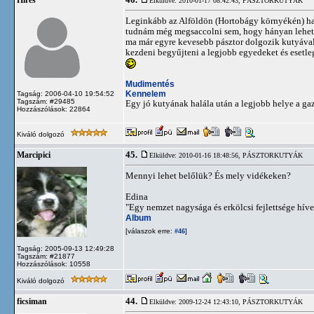
46.
Híres
Elküldve: 2010-01-17 08:42:43,
PÁSZTORKUTYÁK
Leginkább az Alföldön (Hortobágy környékén) has
tudnám még megsaccolni sem, hogy hányan lehetne
ma már egyre kevesebb pásztor dolgozik kutyával
kezdeni begyűjteni a legjobb egyedeket és esetle
Mudimentés
Kennelem
Tagság: 2006-04-10 19:54:52
Tagszám: #29485
Egy jó kutyának halála után a legjobb helye a ga
Hozzászólások: 22864
Kiváló dolgozó
45.
Marcipici
Elküldve: 2010-01-16 18:48:56,
PÁSZTORKUTYÁK
Mennyi lehet belőlük? És mely vidékeken?
Edina
"Egy nemzet nagysága és erkölcsi fejlettsége hí
Album
[válaszok erre:
]
#46
Tagság: 2005-09-13 12:49:28
Tagszám: #21877
Hozzászólások: 10558
Kiváló dolgozó
44.
ficsiman
Elküldve: 2009-12-24 12:43:10,
PÁSZTORKUTYÁK