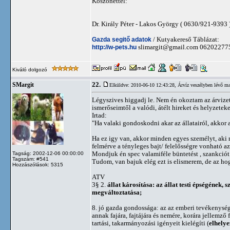
Köszönettel:
Dr. Király Péter - Lakos György ( 0630/921-9393 )
Gazda segitő adatok
/ Kutyakereső Táblázat:
http://w-pets.hu
slimargit@gmail.com
06202277
Kiváló dolgozó
22.
SMargit
Elküldve: 2010-06-10 12:43:28,
Árvíz veszélyben lévő ma
Légyszives higgadj le. Nem én okoztam az árvizet
ismerőseimtől a valódi, átélt hireket és helyzeteke
Irtad:
"Ha valaki gondoskodni akar az állatairól, akkor a
Ha ez igy van, akkor minden egyes személyt, aki 
felmérve a tényleges bajt/ felelősségre vonható 
Mondjuk én spec valamiféle büntetést , szankciót
Tagság: 2002-12-06 00:00:00
Tagszám: #541
Tudom, van bajuk elég ezt is elismerem, de az hog
Hozzászólások: 5315
ATV
3§ 2.
állat károsítása: az állat testi épségének, 
megváltoztatása;
8. jó gazda gondossága: az az emberi tevékenység
annak fajára, fajtájára és nemére, korára jellemző 
tartási, takarmányozási igényeit kielégíti (
elhelye