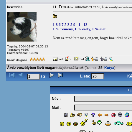
11.
keszterina
Elküldve: 2010-06-05 21:23:51,
Árvíz veszélyben lévő ma
1 8 6 7 5 3 5 9 - 1 - 13
1 % remény, 1 % esély, 1 % élet !
Nem az rendített meg engem, hogy hazudtál nekem
Tagság: 2004-02-07 08:35:13
Tagszám: #8567
Hozzászólások: 13266
Kiváló dolgozó
Árvíz veszélyben lévő magántulajdonu állatok
(üzenet:
35
,
Kutya
)
Lista:
Ké
/ 2
Új
Név :
Mail :