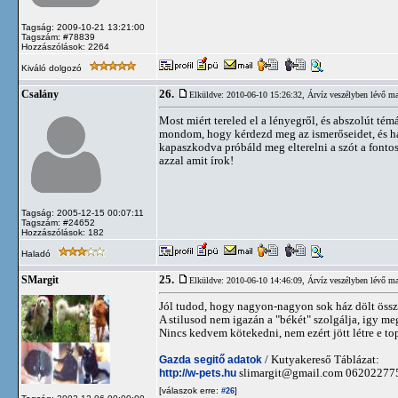
Tagság: 2009-10-21 13:21:00
Tagszám: #78839
Hozzászólások: 2264
Kiváló dolgozó
26.
Csalány
Elküldve: 2010-06-10 15:26:32,
Árvíz veszélyben lévő ma
Most miért tereled el a lényegről, és abszolút té
mondom, hogy kérdezd meg az ismerőseidet, és ha
kapaszkodva próbáld meg elterelni a szót a fontos
azzal amit írok!
Tagság: 2005-12-15 00:07:11
Tagszám: #24652
Hozzászólások: 182
Haladó
25.
SMargit
Elküldve: 2010-06-10 14:46:09,
Árvíz veszélyben lévő ma
Jól tudod, hogy nagyon-nagyon sok ház dölt össz
A stilusod nem igazán a "békét" szolgálja, igy m
Nincs kedvem kötekedni, nem ezért jött létre e to
Gazda segitő adatok
/ Kutyakereső Táblázat:
http://w-pets.hu
slimargit@gmail.com
06202277
[válaszok erre:
]
#26