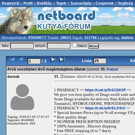
Regisztrál
:: Profil
:: Beállítás
:: Tagok
:: Szavazógép
:: Csoportok
:: Segítség
Hozzászólások:
9503907/7
Témák:
20615
Tagok:
113766
Legújabb tag:
batista
Név:
Jelszó:
Eltárol
Lista:
Ké
/ 2
Árvíz veszélyben lévő magántulajdonu állatok
(üzenet:
35
,
Kutya
)
35.
darezak
Elküldve: 2026-07-30 22:33:05,
Árvíz veszélyben lévő ma
1 PHARMACY ==
https://cutt.ly/5r61GH3P
==
We give you best quality of Drugs world wide and h
Some Drugs available for delivery Pain Killers
Tramadoil, HYDROCODONE, PHENTERMINE(For 
2 PHARMACY ==
https://cutt.ly/0r61JrKG
==
* Special Internet Prices (up to % off average US p
* Best quality drugs
Tagság: 2026-07-30 17:07:27
Tagszám: #140969
* NO PRIOR PRESCRIPTION NEEDED!
Hozzászólások: 926
* 100% Anonimity , Discreet shipping
* Fast FREE shipping (4 to 7 days)