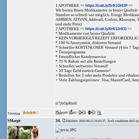
1 APOTHEKE ==
https://cutt.ly/5r61GH3P
==
Wir bieten Ihnen Medikamente in bester Qualität w
Standort so schnell wie möglich. Einige Medika
AMBIEN, ATIVAN, Adderall, Codein, Klonopi
und mehr Preis)
2 APOTHEKE ==
https://cutt.ly/0r61JrKG
==
* Medikamente von bester Qualität
* KEIN VORHERIGES REZEPT ERFORDERLIC
* 100 % Anonymität, diskreter Versand
* Schneller KOSTENLOSER Versand (4 bis 7 Tag
* Treueprogramm
* Freundlicher Kundenservice
* 70 % Rabatt auf alle Bestellungen
+ Schneller weltweiter Versand!
+ 30 Tage Geld-zurück-Garantie!
+ Bestellen Sie 3 oder mehr Produkte und erhalte
+ Viele Zahlungsoptionen: Visa, MasterCard, Am
ii7jbOpKbi6
Törzstag
34.
SMargit
Elküldve: 2010-06-13 16:03:37,
Árvíz veszélyben lévő ma