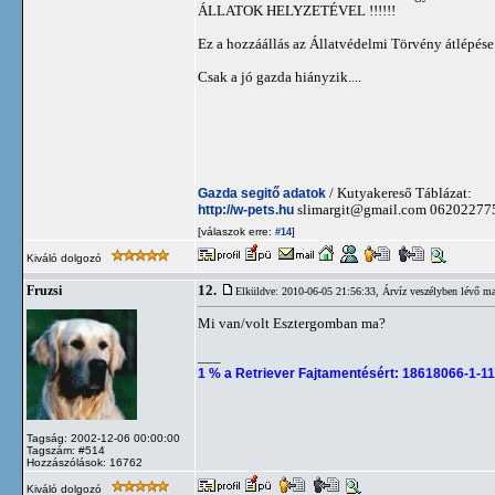
ÁLLATOK HELYZETÉVEL !!!!!!
Ez a hozzáállás az Állatvédelmi Törvény átlépése..
Csak a jó gazda hiányzik....
Gazda segitő adatok
/ Kutyakereső Táblázat:
http://w-pets.hu
slimargit@gmail.com
06202277
[válaszok erre:
]
#14
Kiváló dolgozó
12.
Fruzsi
Elküldve: 2010-06-05 21:56:33,
Árvíz veszélyben lévő ma
Mi van/volt Esztergomban ma?
___
1 % a Retriever Fajtamentésért: 18618066-1-11
Tagság: 2002-12-06 00:00:00
Tagszám: #514
Hozzászólások: 16762
Kiváló dolgozó