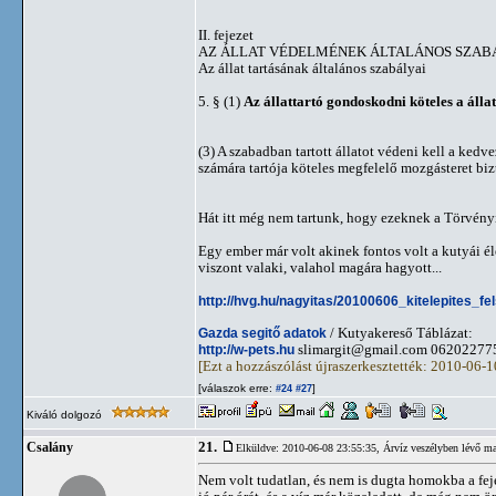
II. fejezet
AZ ÁLLAT VÉDELMÉNEK ÁLTALÁNOS SZAB
Az állat tartásának általános szabályai
5. § (1)
Az állattartó gondoskodni köteles a álla
(3) A szabadban tartott állatot védeni kell a kedve
számára tartója köteles megfelelő mozgásteret bi
Hát itt még nem tartunk, hogy ezeknek a Törvény
Egy ember már volt akinek fontos volt a kutyái élet
viszont valaki, valahol magára hagyott...
http://hvg.hu/nagyitas/20100606_kitelepites_f
Gazda segitő adatok
/ Kutyakereső Táblázat:
http://w-pets.hu
slimargit@gmail.com
06202277
[Ezt a hozzászólást újraszerkesztették: 2010-06-
[válaszok erre:
]
#24
#27
Kiváló dolgozó
21.
Csalány
Elküldve: 2010-06-08 23:55:35,
Árvíz veszélyben lévő ma
Nem volt tudatlan, és nem is dugta homokba a fejét