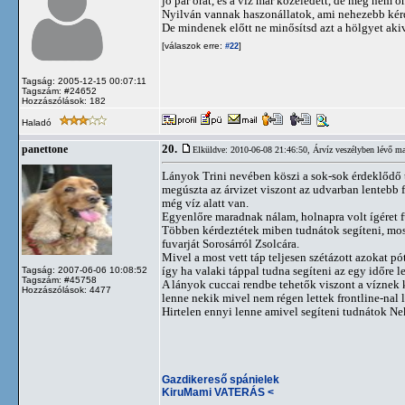
jó pár órát, és a víz már közeledett, de még nem ön
Nyilván vannak haszonállatok, ami nehezebb kér
De mindenek előtt ne minősítsd azt a hölgyet akiv
[válaszok erre:
]
#22
Tagság: 2005-12-15 00:07:11
Tagszám: #24652
Hozzászólások: 182
Haladó
20.
panettone
Elküldve: 2010-06-08 21:46:50,
Árvíz veszélyben lévő ma
Lányok Trini nevében köszi a sok-sok érdeklődő t
megúszta az árvizet viszont az udvarban lentebb
még víz alatt van.
Egyenlőre maradnak nálam, holnapra volt ígéret fu
Többen kérdeztétek miben tudnátok segíteni, most
fuvarját Sorosárról Zsolcára.
Mivel a most vett táp teljesen szétázott azokat pót
így ha valaki táppal tudna segíteni az egy időre le
Tagság: 2007-06-06 10:08:52
Tagszám: #45758
A lányok cuccai rendbe tehetők viszont a víznek
Hozzászólások: 4477
lenne nekik mivel nem régen lettek frontline-nal
Hirtelen ennyi lenne amivel segíteni tudnátok Ne
Gazdikereső spánielek
KiruMami VATERÁS <