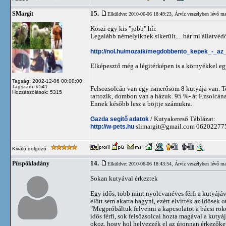
15.
SMargit
Elküldve: 2010-06-06 18:49:23,
Árvíz veszélyben lévő ma
Köszi egy kis "jobb" hír.
Legalább némelyiknek sikerült.... bár mi állatvéd
http://nol.hu/mozaik/megdobbento_kepek_-_az
Elképesztő még a légitérképen is a környékkel egy
Tagság: 2002-12-06 00:00:00
Tagszám: #541
Felsozsolcán van egy ismerősöm 8 kutyája van. Te
Hozzászólások: 5315
tartozik, dombon van a házuk. 95 %- át F.zsolcának
Ennek később lesz a böjtje számukra.
Gazda segitő adatok
/ Kutyakereső Táblázat:
http://w-pets.hu
slimargit@gmail.com
06202277
Kiváló dolgozó
14.
Püspökladány
Elküldve: 2010-06-06 18:43:54,
Árvíz veszélyben lévő ma
Sokan kutyával érkeztek
Egy idős, több mint nyolcvanéves férfi a kutyájáv
előtt sem akarta hagyni, ezért elvitték az idősek 
"Megpróbáltuk felvenni a kapcsolatot a bácsi rok
idős férfi, sok felsőzsolcai hozta magával a kutyá
okoz, hogy hol helyezzék el az újonnan érkezőket