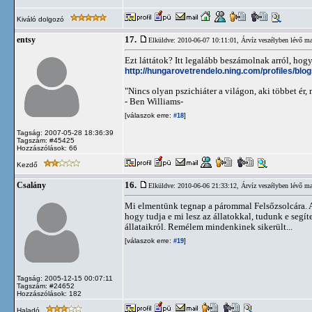
Kiváló dolgozó
17.
entsy
Elküldve: 2010-06-07 10:11:01,
Árvíz veszélyben lévő ma
Ezt láttátok? Itt legalább beszámolnak arról, hogy
http://hungarovetrendelo.ning.com/profiles/bl
"Nincs olyan pszichiáter a világon, aki többet ér
- Ben Williams-
[válaszok erre:
]
#18
Tagság: 2007-05-28 18:36:39
Tagszám: #45425
Hozzászólások: 66
Kezdő
16.
Csalány
Elküldve: 2010-06-06 21:33:12,
Árvíz veszélyben lévő ma
Mi elmentünk tegnap a párommal Felsőzsolcára. A
hogy tudja e mi lesz az állatokkal, tudunk e seg
állataikról. Remélem mindenkinek sikerült...
[válaszok erre:
]
#19
Tagság: 2005-12-15 00:07:11
Tagszám: #24652
Hozzászólások: 182
Haladó