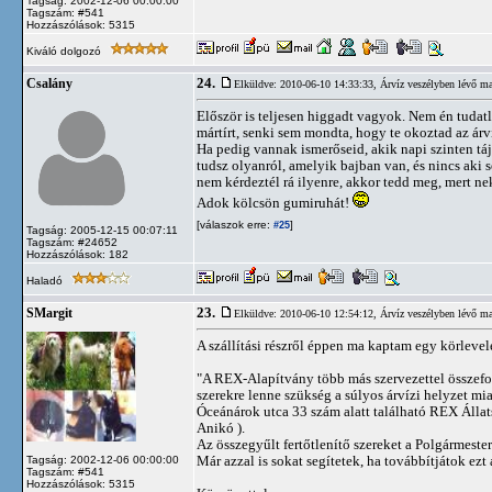
Tagság: 2002-12-06 00:00:00
Tagszám: #541
Hozzászólások: 5315
Kiváló dolgozó
24.
Csalány
Elküldve: 2010-06-10 14:33:33,
Árvíz veszélyben lévő ma
Először is teljesen higgadt vagyok. Nem én tudat
mártírt, senki sem mondta, hogy te okoztad az árv
Ha pedig vannak ismerőseid, akik napi szinten tájé
tudsz olyanról, amelyik bajban van, és nincs aki s
nem kérdeztél rá ilyenre, akkor tedd meg, mert n
Adok kölcsön gumiruhát!
[válaszok erre:
]
#25
Tagság: 2005-12-15 00:07:11
Tagszám: #24652
Hozzászólások: 182
Haladó
23.
SMargit
Elküldve: 2010-06-10 12:54:12,
Árvíz veszélyben lévő ma
A szállítási részről éppen ma kaptam egy körleve
"A REX-Alapítvány több más szervezettel összefogva
szerekre lenne szükség a súlyos árvízi helyzet mia
Óceánárok utca 33 szám alatt található REX Állat
Anikó ).
Az összegyűlt fertőtlenítő szereket a Polgármester
Már azzal is sokat segítetek, ha továbbítjátok ezt 
Tagság: 2002-12-06 00:00:00
Tagszám: #541
Hozzászólások: 5315