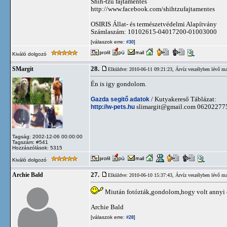
Shih-tzu fajtamentés
http://www.facebook.com/shihtzufajtamentes
OSIRIS Állat- és természetvédelmi Alapítvány
Számlaszám: 10102615-04017200-01003000
[válaszok erre:
]
#30
Kiváló dolgozó
28.
SMargit
Elküldve: 2010-06-11 09:21:23,
Árvíz veszélyben lévő ma
Én is igy gondolom.
Gazda segitő adatok
/ Kutyakereső Táblázat:
http://w-pets.hu
slimargit@gmail.com
06202277
Tagság: 2002-12-06 00:00:00
Tagszám: #541
Hozzászólások: 5315
Kiváló dolgozó
27.
Archie Bald
Elküldve: 2010-06-10 15:37:43,
Árvíz veszélyben lévő ma
Miután fotózták,gondolom,hogy volt annyi 
Archie Bald
[válaszok erre:
]
#28