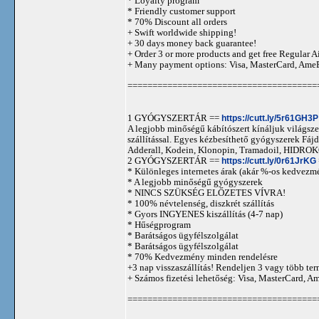
* Loyalty program
* Friendly customer support
* 70% Discount all orders
+ Swift worldwide shipping!
+ 30 days money back guarantee!
+ Order 3 or more products and get free Regular A
+ Many payment options: Visa, MasterCard, Ame
======================================
1 GYÓGYSZERTÁR ==
https://cutt.ly/5r61GH3P
A legjobb minőségű kábítószert kínáljuk világszer
szállítással. Egyes kézbesíthető gyógyszerek 
Adderall, Kodein, Klonopin, Tramadoil, HID
2 GYÓGYSZERTÁR ==
https://cutt.ly/0r61JrKG
* Különleges internetes árak (akár %-os kedvezmé
* A legjobb minőségű gyógyszerek
* NINCS SZÜKSÉG ELŐZETES VÍVRA!
* 100% névtelenség, diszkrét szállítás
* Gyors INGYENES kiszállítás (4-7 nap)
* Hűségprogram
* Barátságos ügyfélszolgálat
* Barátságos ügyfélszolgálat
* 70% Kedvezmény minden rendelésre
+3 nap visszaszállítás! Rendeljen 3 vagy több term
+ Számos fizetési lehetőség: Visa, MasterCard, 
======================================