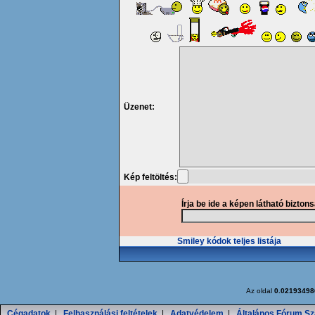
Üzenet:
Kép feltöltés:
Írja be ide a képen látható bizton
Smiley kódok teljes listája
Az oldal
0.02193498
Cégadatok
|
Felhasználási feltételek
|
Adatvédelem
|
Általános Fórum Sz