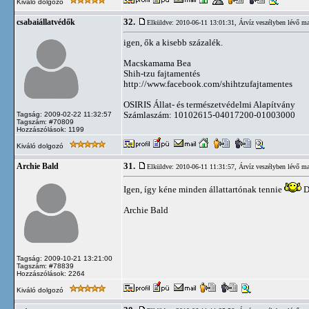
Kiváló dolgozó
32.
csabaiállatvédők
Elküldve: 2010-06-11 13:01:31,
Árvíz veszélyben lévő ma
igen, ők a kisebb százalék.
Macskamama Bea
Shih-tzu fajtamentés
http://www.facebook.com/shihtzufajtamentes
OSIRIS Állat- és természetvédelmi Alapítvány
Számlaszám: 10102615-04017200-01003000
Tagság: 2009-02-22 11:32:57
Tagszám: #70809
Hozzászólások: 1199
Kiváló dolgozó
31.
Archie Bald
Elküldve: 2010-06-11 11:31:57,
Árvíz veszélyben lévő ma
Igen, így kéne minden állattartónak tennie
D
Archie Bald
Tagság: 2009-10-21 13:21:00
Tagszám: #78839
Hozzászólások: 2264
Kiváló dolgozó