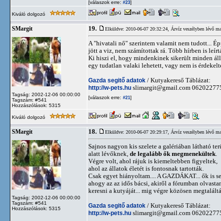
[válaszok erre:
]
#23
Kiváló dolgozó
19.
SMargit
Elküldve: 2010-06-07 20:32:24,
Árvíz veszélyben lévő ma
A "hivatali nő" szerintem valamit nem tudott... É
jött a viz, nem számítottak rá. Több hírben is leírt
Ki hiszi el, hogy mindenkinek sikerült minden ál
egy tudatlan valaki lehetett, vagy nem is érdekelt
Gazda segitő adatok
/ Kutyakereső Táblázat:
http://w-pets.hu
slimargit@gmail.com
06202277
Tagság: 2002-12-06 00:00:00
[válaszok erre:
]
#21
Tagszám: #541
Hozzászólások: 5315
Kiváló dolgozó
18.
SMargit
Elküldve: 2010-06-07 20:29:17,
Árvíz veszélyben lévő ma
Sajnos nagyon kis szelete a galériában látható terü
alatt lévőknek,
de legalább ők megmenekültek
.
Végre volt, ahol rájuk is kiemeltebben figyeltek,
ahol az állatok életét is fontosnak tartották.
Csak egyet hiányoltam.... A GAZDÁKAT... ők is se
ahogy az az idős bácsi, akiről a fórumban olvasta
keresni a kutyáját... mig végre közösen megtalált
Tagság: 2002-12-06 00:00:00
Tagszám: #541
Gazda segitő adatok
/ Kutyakereső Táblázat:
Hozzászólások: 5315
http://w-pets.hu
slimargit@gmail.com
06202277