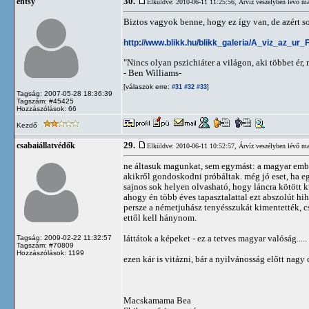
30.
entsy
Elküldve: 2010-06-11 11:25:56,
Árvíz veszélyben lévő ma
Biztos vagyok benne, hogy ez így van, de azért so
http://www.blikk.hu/blikk_galeria/A_viz_az_ur
"Nincs olyan pszichiáter a világon, aki többet ér
- Ben Williams-
[válaszok erre:
]
#31
#32
#33
Tagság: 2007-05-28 18:36:39
Tagszám: #45425
Hozzászólások: 66
Kezdő
29.
csabaiállatvédők
Elküldve: 2010-06-11 10:52:57,
Árvíz veszélyben lévő ma
ne áltasuk magunkat, sem egymást: a magyar ember
akikről gondoskodni próbáltak. még jó eset, ha eg
sajnos sok helyen olvasható, hogy láncra kötött 
ahogy én több éves tapasztalattal ezt abszolút hi
persze a németjuhász tenyésszukát kimentették, 
ettől kell hánynom.
láttátok a képeket - ez a tetves magyar valóság.....
Tagság: 2009-02-22 11:32:57
Tagszám: #70809
Hozzászólások: 1199
ezen kár is vitázni, bár a nyilvánosság előtt nagy 
Macskamama Bea