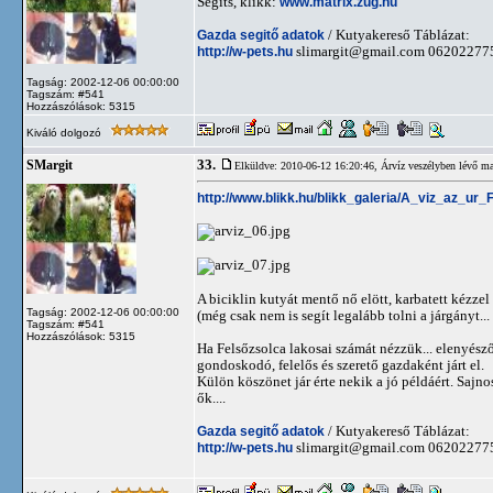
Segíts, klikk:
www.matrix.zug.hu
Gazda segitő adatok
/ Kutyakereső Táblázat:
http://w-pets.hu
slimargit@gmail.com
06202277
Tagság: 2002-12-06 00:00:00
Tagszám: #541
Hozzászólások: 5315
Kiváló dolgozó
33.
SMargit
Elküldve: 2010-06-12 16:20:46,
Árvíz veszélyben lévő ma
http://www.blikk.hu/blikk_galeria/A_viz_az_ur
A biciklin kutyát mentő nő elött, karbatett kézzel m
Tagság: 2002-12-06 00:00:00
(még csak nem is segít legalább tolni a járgányt...
Tagszám: #541
Hozzászólások: 5315
Ha Felsőzsolca lakosai számát nézzük... elenyésző 
gondoskodó, felelős és szerető gazdaként járt el.
Külön köszönet jár érte nekik a jó példáért. Sajn
ők....
Gazda segitő adatok
/ Kutyakereső Táblázat:
http://w-pets.hu
slimargit@gmail.com
06202277