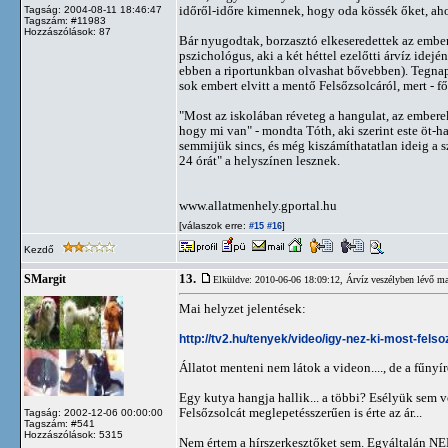
időről-időre kimennek, hogy oda kössék őket, ah
Tagság: 2004-08-11 18:46:47
Tagszám: #11983
Hozzászólások: 87
Bár nyugodtak, borzasztó elkeseredettek az embe
pszichológus, aki a két héttel ezelőtti árvíz idejé
ebben a riportunkban olvashat bővebben). Tegnap mé
sok embert elvitt a mentő Felsőzsolcáról, mert - fő
"Most az iskolában réveteg a hangulat, az embere
hogy mi van" - mondta Tóth, aki szerint este öt-h
semmijük sincs, és még kiszámíthatatlan ideig a 
24 órát" a helyszínen lesznek.
www.allatmenhely.gportal.hu
[válaszok erre:
]
#15
#16
Kezdő
13.
SMargit
Elküldve: 2010-06-06 18:09:12,
Árvíz veszélyben lévő ma
Mai helyzet jelentések:
http://tv2.hu/tenyek/video/igy-nez-ki-most-fels
Állatot menteni nem látok a videon...., de a fűnyíró
Egy kutya hangja hallik... a többi? Esélyük sem vo
Felsőzsolcát meglepetésszerűen is érte az ár...
Tagság: 2002-12-06 00:00:00
Tagszám: #541
Hozzászólások: 5315
Nem értem a hírszerkesztőket sem. Egyáltal