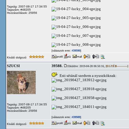
Tagság: 2007-08-17 17:34:55
Tagszám: #48205
Hozzászólások: 25956
[válaszok erre:
]
#39590
Kiváló dolgozó
39588.
SZUCSI
Elküldve: 2019-04-28 06:50:16,
[EGYÉB------------]
Esti sétánál szedtem a nyuszkóknak:
Tagság: 2007-08-17 17:34:55
Tagszám: #48205
Hozzászólások: 25956
[válaszok erre:
]
#39589
Kiváló dolgozó