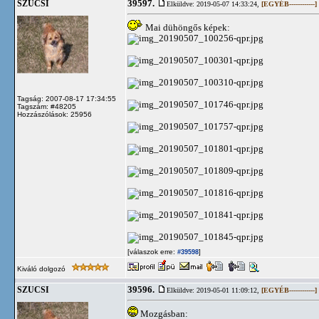
39597.
SZUCSI
Elküldve: 2019-05-07 14:33:24,
[EGYÉB------------]
Mai dühöngős képek:
Tagság: 2007-08-17 17:34:55
Tagszám: #48205
Hozzászólások: 25956
[válaszok erre:
]
#39598
Kiváló dolgozó
39596.
SZUCSI
Elküldve: 2019-05-01 11:09:12,
[EGYÉB------------]
Mozgásban: