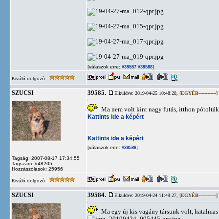
[válaszok erre:
]
#39587
#39588
Kiváló dolgozó
39585.
SZUCSI
Elküldve: 2019-04-25 10:48:28,
[EGYÉB------------]
Ma nem volt kint nagy futás, itthon pótolták
Kattints ide a képért
Kattints ide a képért
[válaszok erre:
]
#39586
Tagság: 2007-08-17 17:34:55
Tagszám: #48205
Hozzászólások: 25956
Kiváló dolgozó
39584.
SZUCSI
Elküldve: 2019-04-24 11:49:27,
[EGYÉB------------]
Ma egy új kis vagány társunk volt, hatalmas j