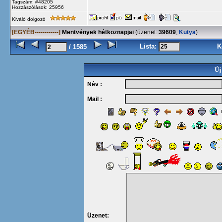
Tagszám: #48205
Hozzászólások: 25956
Kiváló dolgozó
[EGYÉB------------]
Mentvények hétköznapjai
(üzenet:
39609
,
Kutya
)
Lista:
K
/ 1585
Új
Név :
Mail :
Üzenet: