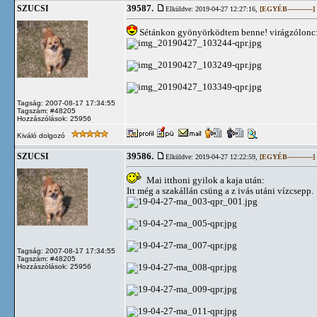
39587.
SZUCSI
Elküldve: 2019-04-27 12:27:16,
[EGYÉB------------]
Sétánkon gyönyörködtem benne! virágzólonc
Tagság: 2007-08-17 17:34:55
Tagszám: #48205
Hozzászólások: 25956
Kiváló dolgozó
39586.
SZUCSI
Elküldve: 2019-04-27 12:22:59,
[EGYÉB------------]
Mai itthoni gyilok a kaja után:
Itt még a szakállán csüng a z ivás utáni vízcsepp.
Tagság: 2007-08-17 17:34:55
Tagszám: #48205
Hozzászólások: 25956