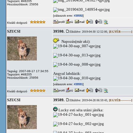
Tagszám: #48205
Hozzászólások: 25956
[válaszok erre:
]
#39592
Kiváló dolgozó
39590.
SZUCSI
Elküldve: 2019-04-30 12:52:00,
[EGYÉB------------]
Napozás(már aki):
Tagság: 2007-08-17 17:34:55
Angyal labdázik:
Tagszám: #48205
Hozzászólások: 25956
[válaszok erre:
]
#39591
Kiváló dolgozó
39589.
SZUCSI
Elküldve: 2019-04-28 06:59:43,
[EGYÉB------------]
Lucky esti séta utáni játéka: