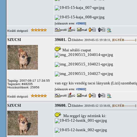
[válaszok erre:
]
#39603
Kiváló dolgozó
39601.
SZUCSI
Elküldve: 2019-05-15 19:18:11,
[EGYÉB------------]
Mai sétáló csapat
Tagság: 2007-08-17 17:34:55
van egy kis vendég tacsi lányunk (Lizi) szombati
Tagszám: #48205
Hozzászólások: 25956
[válaszok erre:
]
#39602
Kiváló dolgozó
39600.
SZUCSI
Elküldve: 2019-05-12 13:16:01,
[EGYÉB------------]
Ma reggel így néztünk ki: