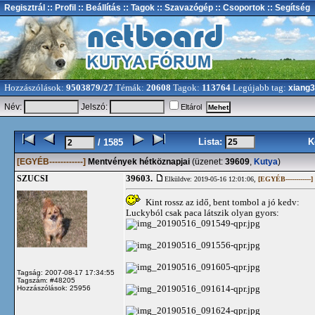
Regisztrál
:: Profil
:: Beállítás
:: Tagok
:: Szavazógép
:: Csoportok
:: Segítség
Hozzászólások:
9503879/27
Témák:
20608
Tagok:
113764
Legújabb tag:
xiang
Név:
Jelszó:
Eltárol
Lista:
K
/ 1585
[EGYÉB------------]
Mentvények hétköznapjai
(üzenet:
39609
,
Kutya
)
39603.
SZUCSI
Elküldve: 2019-05-16 12:01:06,
[EGYÉB------------]
Kint rossz az idő, bent tombol a jó kedv:
Luckyból csak paca látszik olyan gyors:
Tagság: 2007-08-17 17:34:55
Tagszám: #48205
Hozzászólások: 25956