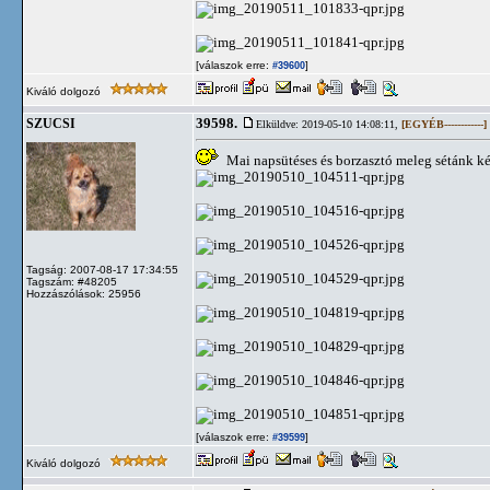
[válaszok erre:
]
#39600
Kiváló dolgozó
39598.
SZUCSI
Elküldve: 2019-05-10 14:08:11,
[EGYÉB------------]
Mai napsütéses és borzasztó meleg sétánk ké
Tagság: 2007-08-17 17:34:55
Tagszám: #48205
Hozzászólások: 25956
[válaszok erre:
]
#39599
Kiváló dolgozó