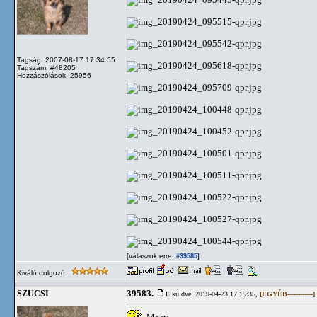
Tagság: 2007-08-17 17:34:55
Tagszám: #48205
Hozzászólások: 25956
[válaszok erre:
]
#39585
Kiváló dolgozó
39583.
SZUCSI
Elküldve: 2019-04-23 17:15:35,
[EGYÉB------------]