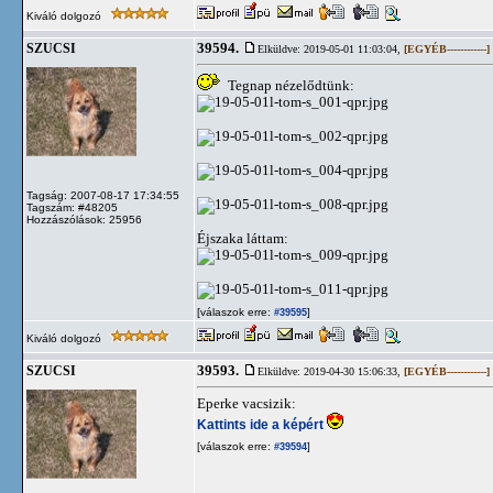
Kiváló dolgozó
39594.
SZUCSI
Elküldve: 2019-05-01 11:03:04,
[EGYÉB------------]
Tegnap nézelődtünk:
Tagság: 2007-08-17 17:34:55
Tagszám: #48205
Hozzászólások: 25956
Éjszaka láttam:
[válaszok erre:
]
#39595
Kiváló dolgozó
39593.
SZUCSI
Elküldve: 2019-04-30 15:06:33,
[EGYÉB------------]
Eperke vacsizik:
Kattints ide a képért
[válaszok erre:
]
#39594