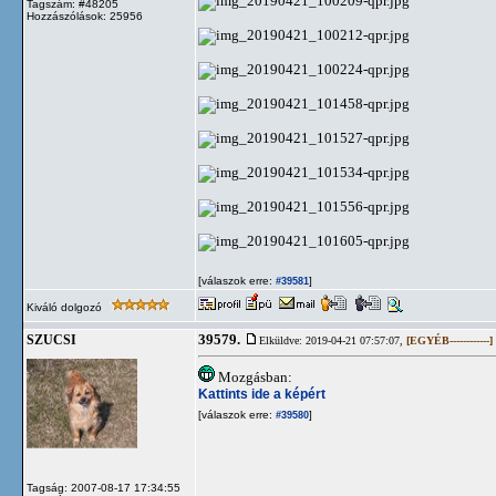
Tagszám: #48205
Hozzászólások: 25956
[válaszok erre:
]
#39581
Kiváló dolgozó
39579.
SZUCSI
Elküldve: 2019-04-21 07:57:07,
[EGYÉB------------]
Mozgásban:
Kattints ide a képért
[válaszok erre:
]
#39580
Tagság: 2007-08-17 17:34:55