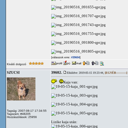
[válaszok erre:
]
#39604
Kiváló dolgozó
39602.
SZUCSI
Elküldve: 2019-05-15 19:23:44,
[EGYÉB------------]
Kaja van:
Tagság: 2007-08-17 17:34:55
Tagszám: #48205
Hozzászólások: 25956
Lizike kaja után: