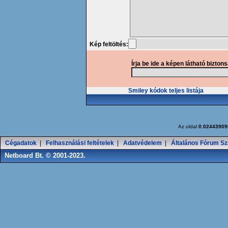
Kép feltöltés:
Írja be ide a képen látható bizton
Smiley kódok teljes listája
Az oldal
0.02443909
Cégadatok
|
Felhasználási feltételek
|
Adatvédelem
|
Általános Fórum Sz
Netboard Bt. © 2001-2023.