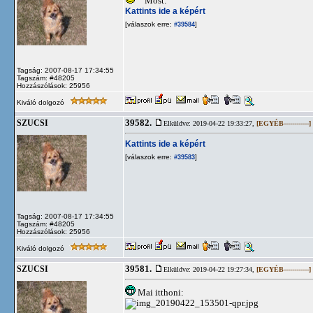
Most:
Kattints ide a képért
[válaszok erre:
]
#39584
Tagság: 2007-08-17 17:34:55
Tagszám: #48205
Hozzászólások: 25956
Kiváló dolgozó
39582.
SZUCSI
Elküldve: 2019-04-22 19:33:27,
[EGYÉB------------]
Kattints ide a képért
[válaszok erre:
]
#39583
Tagság: 2007-08-17 17:34:55
Tagszám: #48205
Hozzászólások: 25956
Kiváló dolgozó
39581.
SZUCSI
Elküldve: 2019-04-22 19:27:34,
[EGYÉB------------]
Mai itthoni: