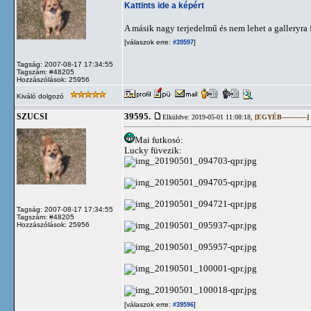
Kattints ide a képért
A másik nagy terjedelmű és nem lehet a galleryra 
[válaszok erre:
]
#39597
Tagság: 2007-08-17 17:34:55
Tagszám: #48205
Hozzászólások: 25956
Kiváló dolgozó
39595.
SZUCSI
Elküldve: 2019-05-01 11:08:18,
[EGYÉB------------]
Mai futkosó:
Lucky füvezik:
Tagság: 2007-08-17 17:34:55
Tagszám: #48205
Hozzászólások: 25956
[válaszok erre:
]
#39596