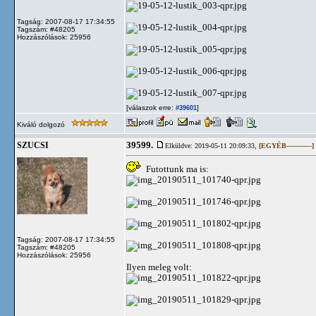
Tagság: 2007-08-17 17:34:55
Tagszám: #48205
Hozzászólások: 25956
[válaszok erre:
]
#39601
Kiváló dolgozó
39599.
SZUCSI
Elküldve: 2019-05-11 20:09:33,
[EGYÉB------------]
Futottunk ma is:
Tagság: 2007-08-17 17:34:55
Tagszám: #48205
Hozzászólások: 25956
Ilyen meleg volt: