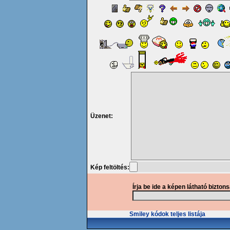
Üzenet:
Kép feltöltés:
Írja be ide a képen látható bizton
Smiley kódok teljes listája