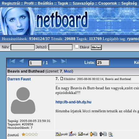
Regisztrál
:: Profil
:: Beállítás
:: Tagok
:: Szavazógép
:: Csoportok
:: Segítség
Hozzászólások:
9504124/37
Témák:
20688
Tagok:
113769
Legújabb tag:
ryans
Név:
Jelszó:
Eltárol
Lista:
Ké
/ 1
Beavis and Butthead
(üzenet:
7
,
Mozi
)
7.
Darren Faust
Elküldve: 2005-08-06 00:02:14,
Beavis and Butthead
Én nagy Beavis és Butt-head fan vagyok,ezért csin
epizódokkal!!!
http://b-and-bh.dy.hu
fórumba írjatok lécci remélem tetszik az oldal és
Tagság: 2005-08-05 23:59:31
Tagszám: #20959
Hozzászólások: 7
Zöldfülű