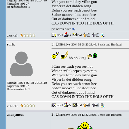
Tagság: 2004-03-28 20:14:40
Wen you tornd dey vilbe gon
Tagszám: #9697
Visper in det didden song.
Hozzászólások: 2
Dehn you see wath cenot bee
Sedoz mooven liht stoot bee
Out of darkness out of mind
CAS DOWN IN TOO THE HOLS OF TH
[válaszok erre:
]
#5
Zöldfülű
3.
stirlic
Elküldve: 2004-03-28 20:29:40,
Beavis and Butthead
hö hö kiráj
I Can see wath you see not
Wision milt keepen eyes roth
Wen you tornd dey vilbe gon
Visper in det didden song.
Tagság: 2004-03-28 20:14:40
Dehn you see wath cenot bee
Tagszám: #9697
Sedoz mooven liht stoot bee
Hozzászólások: 2
Out of darkness out of mind
CAS DOWN IN TOO THE HOLS OF TH
Zöldfülű
2.
anonymous
Elküldve: 2003-08-12 22:34:09,
Beavis and Butthead