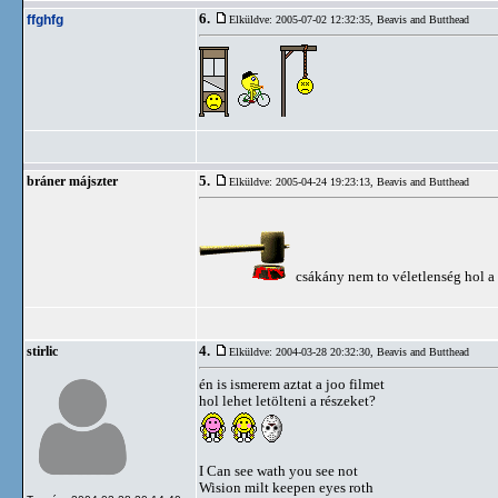
6.
ffghfg
Elküldve: 2005-07-02 12:32:35,
Beavis and Butthead
5.
bráner májszter
Elküldve: 2005-04-24 19:23:13,
Beavis and Butthead
csákány nem to véletlenség hol a 
4.
stirlic
Elküldve: 2004-03-28 20:32:30,
Beavis and Butthead
én is ismerem aztat a joo filmet
hol lehet letölteni a részeket?
I Can see wath you see not
Wision milt keepen eyes roth