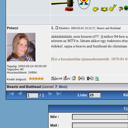
1.
Prüntyi
Elküldve: 2003-05-01 23:52:27,
Beavis and Butthead
áááááááááááá, nem hiszem el!!! :)) mikor 94-ben
néztem az MTV-n. láttam akkor egy traktoros részt
érdekel. sajna a beavis and butthead do christmas
[Ezt a hozzászólást újraszerkesztették: 1970-01-
Tagság: 2002-03-14 00:00:00
Tagszám: #2
Hozzászólások: 24884
Kiváló dolgozó
Beavis and Butthead
(üzenet:
7
,
Mozi
)
Lista:
Ké
/ 1
Új
Név :
Mail :