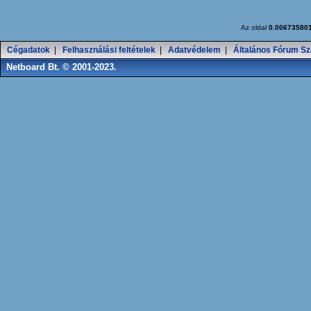
Az oldal
0.00673580
Cégadatok
|
Felhasználási feltételek
|
Adatvédelem
|
Általános Fórum Sz
Netboard Bt. © 2001-2023.