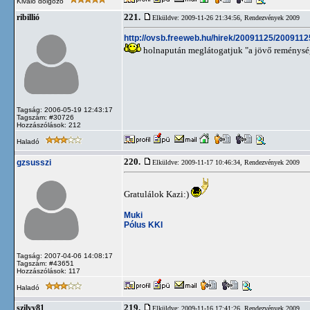
Kiváló dolgozó
221.
ribillió
Elküldve: 2009-11-26 21:34:56,
Rendezvények 2009
http://ovsb.freeweb.hu/hirek/20091125/200911
holnapután meglátogatjuk "a jövő reménys
Tagság: 2006-05-19 12:43:17
Tagszám: #30726
Hozzászólások: 212
Haladó
220.
gzsusszi
Elküldve: 2009-11-17 10:46:34,
Rendezvények 2009
Gratulálok Kazi:)
Muki
Pólus KKI
Tagság: 2007-04-06 14:08:17
Tagszám: #43651
Hozzászólások: 117
Haladó
219.
szilvy81
Elküldve: 2009-11-16 17:41:26,
Rendezvények 2009