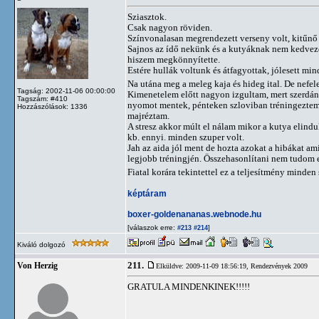
Sziasztok.
Csak nagyon röviden.
Színvonalasan megrendezett verseny volt, kitűnő s
Sajnos az ídő nekünk és a kutyáknak nem kedvezett
hiszem megkönnyítette.
Estére hullák voltunk és átfagyottak, jólesett mind
Na utána meg a meleg kaja és hideg ital. De nefel
Tagság: 2002-11-06 00:00:00
Kimenetelem előtt nagyon izgultam, mert szerdá
Tagszám: #410
nyomot mentek, pénteken szloviban tréningeztem 
Hozzászólások: 1336
majréztam.
A stresz akkor múlt el nálam mikor a kutya elind
kb. ennyi. minden szuper volt.
Jah az aida jól ment de hozta azokat a hibákat am
legjobb tréningjén. Összehasonlítani nem tudom ez
Fiatal korára tekintettel ez a teljesítmény minden
képtáram
boxer-goldenananas.webnode.hu
[válaszok erre:
]
#213
#214
Kiváló dolgozó
211.
Von Herzig
Elküldve: 2009-11-09 18:56:19,
Rendezvények 2009
GRATULA MINDENKINEK!!!!!