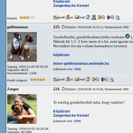
Képtáram
Zangenbacke Kennel
Haladó
225.
goldenananas
Elküldve: 2010-03-08 16:53:15,
Rendezvények 2009
Gondolkodni, gondolkodtam (néha szoktam
)
Nálunk kb 1,5 -2 hete ment el a hó, nem igazán tu
November óta ma voltam harmadszor nyomon.
képtáram
boxer-goldenananas.webnode.hu
Tagság: 2002-11-06 00:00:00
[válaszok erre:
]
#226
Tagszám: #410
Hozzászólások: 1336
Kiváló dolgozó
224.
Zangen
Elküldve: 2010-03-08 16:33:04,
Rendezvények 2009
Te esetleg gondolkodtál rajta, hogy indulsz?
Képtáram
Zangenbacke Kennel
[válaszok erre:
]
#225
Tagság: 2006-03-02 20:20:38
Tagszám: #27896