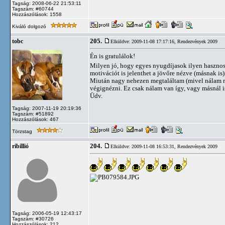
Tagság: 2008-06-22 21:53:11
Tagszám: #60744
Hozzászólások: 1558
Kiváló dolgozó
205.
tobc
Elküldve: 2009-11-08 17:17:16,
Rendezvények 2009
Én is gratulálok!
Milyen jó, hogy egyes nyugdíjasok ilyen hasznos
motivációt is jelenthet a jövőre nézve (másnak is
Miután nagy nehezen megtaláltam (mivel nálam re
végignézni. Ez csak nálam van így, vagy másnál i
Üdv.
Tagság: 2007-11-19 20:19:36
Tagszám: #51892
Hozzászólások: 467
Törzstag
204.
ribillió
Elküldve: 2009-11-08 16:53:31,
Rendezvények 2009
Tagság: 2006-05-19 12:43:17
Tagszám: #30726
Hozzászólások: 212