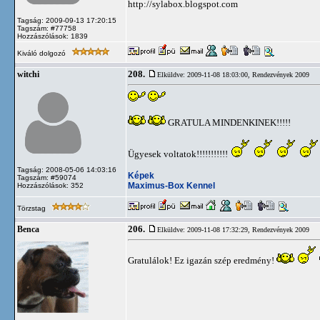
http://sylabox.blogspot.com
Tagság: 2009-09-13 17:20:15
Tagszám: #77758
Hozzászólások: 1839
Kiváló dolgozó
208.
witchi
Elküldve: 2009-11-08 18:03:00,
Rendezvények 2009
GRATULA MINDENKINEK!!!!!
Ügyesek voltatok!!!!!!!!!!!
Tagság: 2008-05-06 14:03:16
Képek
Tagszám: #59074
Maximus-Box Kennel
Hozzászólások: 352
Törzstag
206.
Benca
Elküldve: 2009-11-08 17:32:29,
Rendezvények 2009
Gratulálok! Ez igazán szép eredmény!