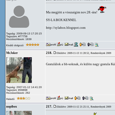
Ma megjött a visszaigim nov.28.-ára!
SY-LA BOX KENNEL
http://sylabox.blogspot.com
Tagság: 2009-09-13 17:20:15
Tagszám: #77758
Hozzászólások: 1839
Kiváló dolgozó
218.
McJoker
Elküldve: 2009-11-13 11:28:52,
Rendezvények 2009
Gratulálok a bh-soknak, és külön nagy gratula K
Tagság: 2007-01-12 14:41:20
Tagszám: #39898
Hozzászólások: 262
Haladó
217.
nopibox
Elküldve: 2009-11-12 21:25:11,
Rendezvények 2009