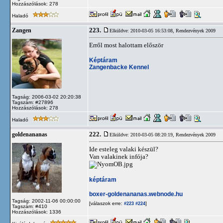
Hozzászólások: 278
Haladó
223.
Zangen
Elküldve: 2010-03-05 16:53:08,
Rendezvények 2009
Erről most halottam először
Képtáram
Zangenbacke Kennel
Tagság: 2006-03-02 20:20:38
Tagszám: #27896
Hozzászólások: 278
Haladó
222.
goldenananas
Elküldve: 2010-03-05 08:20:19,
Rendezvények 2009
Ide esteleg valaki készül?
Van valakinek infója?
képtáram
boxer-goldenananas.webnode.hu
Tagság: 2002-11-06 00:00:00
[válaszok erre:
]
#223
#224
Tagszám: #410
Hozzászólások: 1336