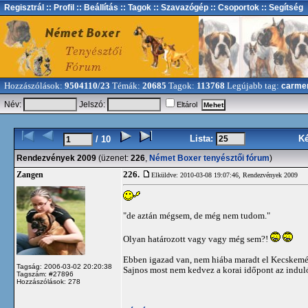
Regisztrál
:: Profil
:: Beállítás
:: Tagok
:: Szavazógép
:: Csoportok
:: Segítség
Hozzászólások:
9504110/23
Témák:
20685
Tagok:
113768
Legújabb tag:
carme
Név:
Jelszó:
Eltárol
Lista:
K
/ 10
Rendezvények 2009
(üzenet:
226
,
Német Boxer tenyésztői fórum
)
226.
Zangen
Elküldve: 2010-03-08 19:07:46,
Rendezvények 2009
"de aztán mégsem, de még nem tudom."
Olyan határozott vagy vagy még sem?!
Ebben igazad van, nem hiába maradt el Kecskemét
Tagság: 2006-03-02 20:20:38
Sajnos most nem kedvez a korai időpont az indul
Tagszám: #27896
Hozzászólások: 278