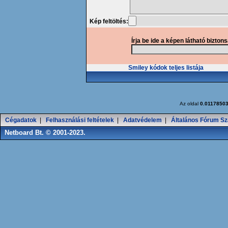
Kép feltöltés:
Írja be ide a képen látható bizton
Smiley kódok teljes listája
Az oldal
0.0117850
Cégadatok
|
Felhasználási feltételek
|
Adatvédelem
|
Általános Fórum Sz
Netboard Bt. © 2001-2023.