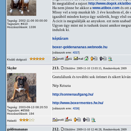
Itt megtalálod a rajzot:
http://www.dogsk.sk/atib
Ha nem jönne be akkor a
www.atibox.com
és ott 
Missy vel a terp munkát kb .1 éve kezdtem el, de o
igazából minden kutya úgy születik, hogy első 
A cicit is megtalálják az anyukon. ezt nem szabad
Tagság: 2002-11-06 00:00:00
Tagszám: #410
Ugyan úgy mint mi is tudunk úszni amikor megszü
Hozzászólások: 1336
indulok ki.
képtáram
boxer-goldenananas.webnode.hu
[válaszok erre:
]
#217
Kiváló dolgozó
213.
Skyler
Elküldve: 2009-11-10 13:03:15,
Rendezvények 2009
Gratulálunk és további sok örömet és sikert kívá
Nép Kriszta
http://sonnenaufgang.hu/
http://www.boxermentes.fw.hu/
Tagság: 2003-09-13 08:20:53
[válaszok erre:
]
#216
Tagszám: #6566
Hozzászólások: 194
Haladó
212.
goldenananas
Elküldve: 2009-11-10 12:46:28,
Rendezvények 2009