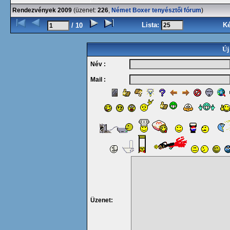
Rendezvények 2009
(üzenet:
226
,
Német Boxer tenyésztői fórum
)
Lista:
K
/ 10
Új
Név :
Mail :
Üzenet: