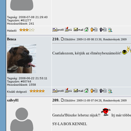
Tagság: 2008-07-08 21:29:40
Tagszám: #61277
Hozzászólások: 241
Haladó
210.
Benca
Elküldve: 2009-11-09 08:13:30,
Rendezvények 2009
Csatlakozom, kérjük az élménybeszámolót!
Tagság: 2008-06-22 21:53:11
Tagszám: #60744
Hozzászólások: 1558
Kiváló dolgozó
209.
szilvy81
Elküldve: 2009-11-09 07:04:28,
Rendezvények 2009
Gratula!Büszke lehetsz rájuk!!
Irj már több
SY-LA BOX KENNEL