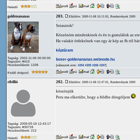
Haladó
203.
goldenananas
Elküldve: 2009-11-08 16:11:05,
Rendezvények 2009
Sziasztok!
Köszönöm mindenkinek és én is gratulálok az e
Ha valakit érdekelnek van egy ár kép az fh ról bá
képtáram
Tagság: 2002-11-06 00:00:00
boxer-goldenananas.webnode.hu
Tagszám: #410
Hozzászólások: 1336
[válaszok erre:
]
#204
#205
#206
#207
Kiváló dolgozó
202.
ribillió
Elküldve: 2009-11-08 15:47:01,
Rendezvények 2009
köszönjük
Peru ma elkerülte, hogy a földbe döngöljem
Tagság: 2006-05-19 12:43:17
Tagszám: #30726
Hozzászólások: 212
Haladó