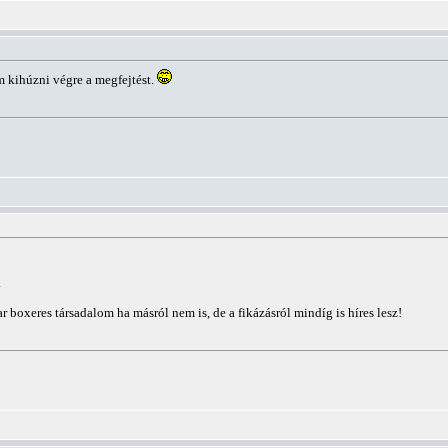
m kihúzni végre a megfejtést.
.
 boxeres társadalom ha másról nem is, de a fikázásról mindíg is híres lesz!