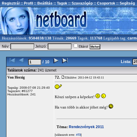
Regisztrál
:: Profil
:: Beállítás
:: Tagok
:: Szavazógép
:: Csoportok
:: Segítség
Hozzászólások:
9504038/138
Témák:
20669
Tagok:
113768
Legújabb tag:
carm
Név:
Jelszó:
Eltárol
Lista:
/ 10
Találatok száma:
241 üzenet
72.
Von Herzig
Elküldve: 2011-04-12 19:43:11
Tagság: 2008-07-08 21:29:40
Tagszám: #61277
Hozzászólások: 241
Köszi szépen a képeket!
Ha van több is akkor jöhet még!
Téma:
Rendezvények 2011
[válaszok erre:
]
#73