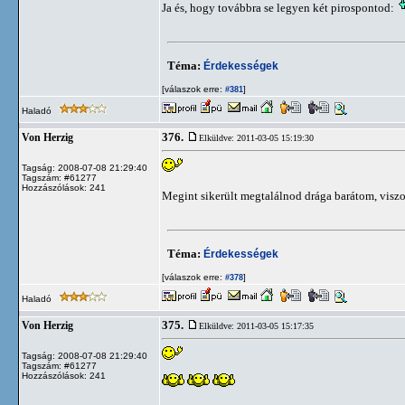
Ja és, hogy továbbra se legyen két pirospontod:
Téma:
Érdekességek
[válaszok erre:
]
#381
Haladó
376.
Von Herzig
Elküldve: 2011-03-05 15:19:30
Tagság: 2008-07-08 21:29:40
Tagszám: #61277
Hozzászólások: 241
Megint sikerült megtalálnod drága barátom, viszo
Téma:
Érdekességek
[válaszok erre:
]
#378
Haladó
375.
Von Herzig
Elküldve: 2011-03-05 15:17:35
Tagság: 2008-07-08 21:29:40
Tagszám: #61277
Hozzászólások: 241