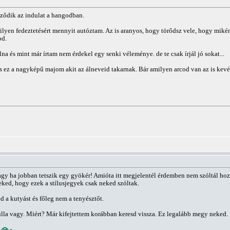
ződik az indulat a hangodban.
ilyen fedeztetésért mennyit autóztam. Az is aranyos, hogy törődsz vele, hogy mik
od.
 és mint már írtam nem érdekel egy senki véleménye. de te csak írjál jó sokat...
is ez a nagyképű majom akit az álneveid takarnak. Bár amilyen arcod van az is kevés
agy ha jobban tetszik egy gyökér! Amióta itt megjelentél érdemben nem szóltál hoz
neked, hogy ezek a stílusjegyek csak neked szóltak.
d a kutyást és főleg nem a tenyésztőt.
a vagy. Miért? Már kifejtettem korábban keresd vissza. Ez legalább megy neked.