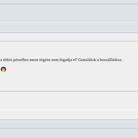
 a rühös pénzéhes meoe rögtön nem fogadja el! Gratulálok a hozzálláshoz.
!