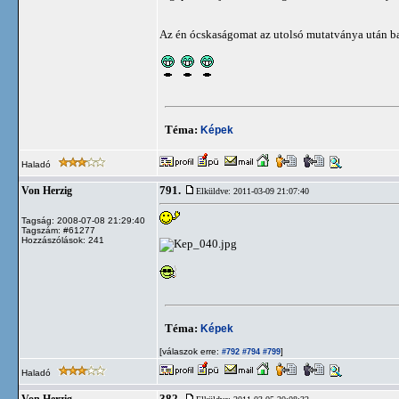
Az én ócskaságomat az utolsó mutatványa után ba
Téma:
Képek
Haladó
791.
Von Herzig
Elküldve: 2011-03-09 21:07:40
Tagság: 2008-07-08 21:29:40
Tagszám: #61277
Hozzászólások: 241
Téma:
Képek
[válaszok erre:
]
#792
#794
#799
Haladó