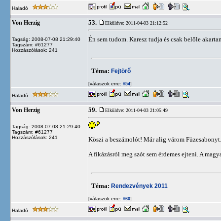
Haladó
53.
Von Herzig
Elküldve: 2011-04-03 21:12:52
Én sem tudom. Karesz tudja és csak belőle akarta
Tagság: 2008-07-08 21:29:40
Tagszám: #61277
Hozzászólások: 241
Téma:
Fejtörő
[válaszok erre:
]
#54
Haladó
59.
Von Herzig
Elküldve: 2011-04-03 21:05:49
Tagság: 2008-07-08 21:29:40
Tagszám: #61277
Hozzászólások: 241
Köszi a beszámolót! Már alig várom Füzesabonyt
A fikázásról meg szót sem érdemes ejteni. A magyar
Téma:
Rendezvények 2011
[válaszok erre:
]
#60
Haladó