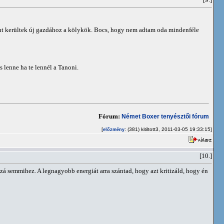
[9.]
ént kerültek új gazdához a kölykök. Bocs, hogy nem adtam oda mindenféle
 lenne ha te lennél a Tanoni.
Fórum:
Német Boxer tenyésztői fórum
[
: (381) kitiltott3, 2011-03-05 19:33:15]
előzmény
[10.]
zá semmihez. A legnagyobb energiát arra szántad, hogy azt kritizáld, hogy én