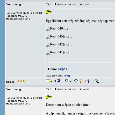
798.
Von Herzig
Elküldve: 2011-03-10 15:25:37
Tagság: 2008-07-08 21:29:40
Tagszám: #61277
Hozzászólások: 241
Egyébként van még néhány kép csak tegnap már n
Téma:
Képek
[válaszok erre:
]
#803
Haladó
795.
Von Herzig
Elküldve: 2011-03-10 13:40:52
Tagság: 2008-07-08 21:29:40
Tagszám: #61277
Hozzászólások: 241
Köszönöm szépen mindenkinek!
A gép nem új, hanem a sógoromé csak néha lenyú