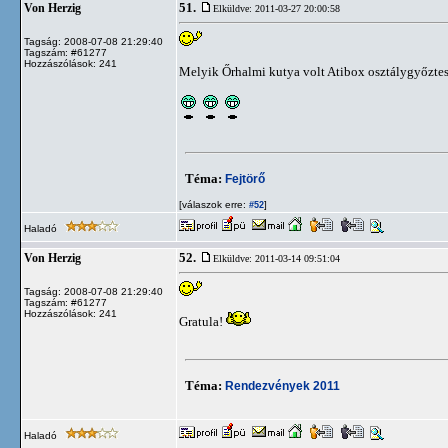
51.
Von Herzig
Elküldve: 2011-03-27 20:00:58
Tagság: 2008-07-08 21:29:40
Tagszám: #61277
Hozzászólások: 241
Melyik Őrhalmi kutya volt Atibox osztálygyőzte
Téma:
Fejtörő
[válaszok erre:
]
#52
Haladó
52.
Von Herzig
Elküldve: 2011-03-14 09:51:04
Tagság: 2008-07-08 21:29:40
Tagszám: #61277
Hozzászólások: 241
Gratula!
Téma:
Rendezvények 2011
Haladó