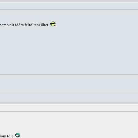
em volt időm feltölteni őket.
lom tőle.