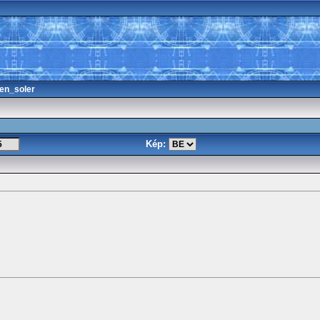
en_soler
Kép: