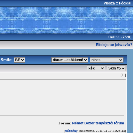
Vissza
:: Főoldal
Online: (
/
)
75
0
Elfelejtette jelszavát?
Smile:
[1.]
Fórum:
Német Boxer tenyésztői fórum
[
: (64) mirimo, 2011-04-10 21:24:44]
előzmény