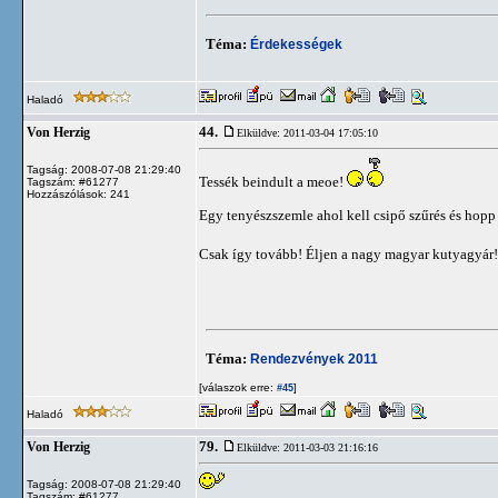
Téma:
Érdekességek
Haladó
44.
Von Herzig
Elküldve: 2011-03-04 17:05:10
Tagság: 2008-07-08 21:29:40
Tessék beindult a meoe!
Tagszám: #61277
Hozzászólások: 241
Egy tenyészszemle ahol kell csipő szűrés és hopp
Csak így tovább! Éljen a nagy magyar kutyagyár
Téma:
Rendezvények 2011
[válaszok erre:
]
#45
Haladó
79.
Von Herzig
Elküldve: 2011-03-03 21:16:16
Tagság: 2008-07-08 21:29:40
Tagszám: #61277