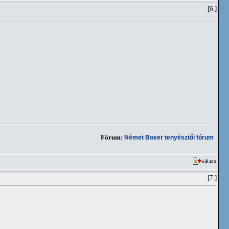
[6.]
Fórum:
Német Boxer tenyésztői fórum
[7.]