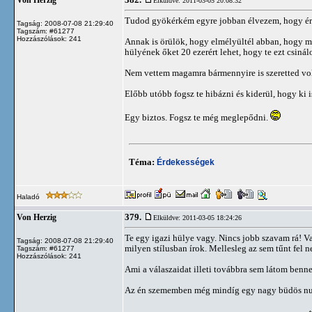
382.
Von Herzig
Elküldve: 2011-03-05 20:08:32
Tudod gyökérkém egyre jobban élvezem, hogy ér
Tagság: 2008-07-08 21:29:40
Tagszám: #61277
Hozzászólások: 241
Annak is örülök, hogy elmélyültél abban, hogy m
hülyének őket 20 ezerért lehet, hogy te ezt csinál
Nem vettem magamra bármennyire is szeretted volna
Előbb utóbb fogsz te hibázni és kiderül, hogy ki 
Egy biztos. Fogsz te még meglepődni.
Téma:
Érdekességek
Haladó
379.
Von Herzig
Elküldve: 2011-03-05 18:24:26
Te egy igazi hülye vagy. Nincs jobb szavam rá! V
Tagság: 2008-07-08 21:29:40
milyen stílusban írok. Mellesleg az sem tűnt fel 
Tagszám: #61277
Hozzászólások: 241
Ami a válaszaidat illeti továbbra sem látom benne
Az én szememben még mindíg egy nagy büdös null