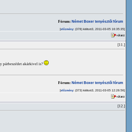
Fórum:
Német Boxer tenyésztői fórum
[
: (378) kitiltott3, 2011-03-05 16:35:35]
előzmény
[11.]
gy párbeszédet akárkivel is?
Fórum:
Német Boxer tenyésztői fórum
[
: (373) kitiltott3, 2011-03-05 12:26:56]
előzmény
[12.]