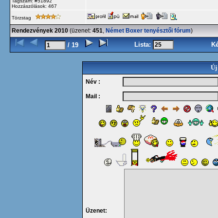
Tagszám: #51892
Hozzászólások: 467
Törzstag
Rendezvények 2010
(üzenet:
451
,
Német Boxer tenyésztői fórum
)
Lista:
K
/ 19
Új
Név :
Mail :
Üzenet: