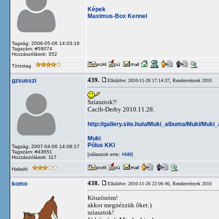
Képek
Maximus-Box Kennel
Tagság: 2008-05-06 14:03:16
Tagszám: #59074
Hozzászólások: 352
Törzstag
439.
gzsusszi
Elküldve: 2010-11-28 17:14:37,
Rendezvények 2010
Sziasztok!!
Cacib-Derby 2010.11.28.
http://gallery.site.hu/u/Muki_albuma/Muki/Muki
Muki
Pólus KKI
Tagság: 2007-04-06 14:08:17
Tagszám: #43651
[válaszok erre:
]
#440
Hozzászólások: 117
Haladó
438.
komo
Elküldve: 2010-11-26 22:06:46,
Rendezvények 2010
Köszönöm!
akkor megnézzük őket:)
sziasztok!