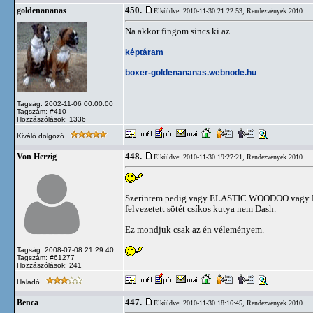
450.
goldenananas
Elküldve: 2010-11-30 21:22:53,
Rendezvények 2010
Na akkor fingom sincs ki az.
képtáram
boxer-goldenananas.webnode.hu
Tagság: 2002-11-06 00:00:00
Tagszám: #410
Hozzászólások: 1336
Kiváló dolgozó
448.
Von Herzig
Elküldve: 2010-11-30 19:27:21,
Rendezvények 2010
Szerintem pedig vagy ELASTIC WOODOO vagy BUL
felvezetett sötét csíkos kutya nem Dash.
Ez mondjuk csak az én véleményem.
Tagság: 2008-07-08 21:29:40
Tagszám: #61277
Hozzászólások: 241
Haladó
447.
Benca
Elküldve: 2010-11-30 18:16:45,
Rendezvények 2010