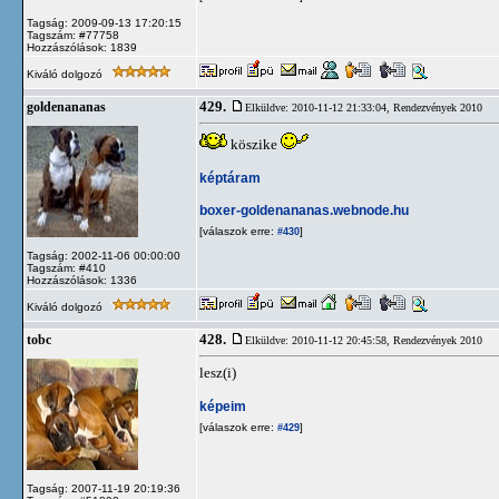
Tagság: 2009-09-13 17:20:15
Tagszám: #77758
Hozzászólások: 1839
Kiváló dolgozó
429.
goldenananas
Elküldve: 2010-11-12 21:33:04,
Rendezvények 2010
köszike
képtáram
boxer-goldenananas.webnode.hu
[válaszok erre:
]
#430
Tagság: 2002-11-06 00:00:00
Tagszám: #410
Hozzászólások: 1336
Kiváló dolgozó
428.
tobc
Elküldve: 2010-11-12 20:45:58,
Rendezvények 2010
lesz(i)
képeim
[válaszok erre:
]
#429
Tagság: 2007-11-19 20:19:36