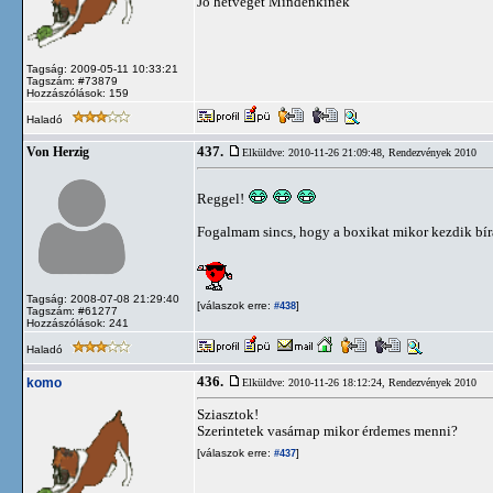
Jó hétvégét Mindenkinek
Tagság: 2009-05-11 10:33:21
Tagszám: #73879
Hozzászólások: 159
Haladó
437.
Von Herzig
Elküldve: 2010-11-26 21:09:48,
Rendezvények 2010
Reggel!
Fogalmam sincs, hogy a boxikat mikor kezdik bír
Tagság: 2008-07-08 21:29:40
[válaszok erre:
]
#438
Tagszám: #61277
Hozzászólások: 241
Haladó
436.
komo
Elküldve: 2010-11-26 18:12:24,
Rendezvények 2010
Sziasztok!
Szerintetek vasárnap mikor érdemes menni?
[válaszok erre:
]
#437