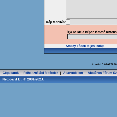
Kép feltöltés:
Írja be ide a képen látható bizton
Smiley kódok teljes listája
Az oldal
0.01077890
Cégadatok
|
Felhasználási feltételek
|
Adatvédelem
|
Általános Fórum Sz
Netboard Bt. © 2001-2023.