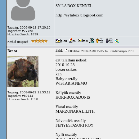
SY-LA BOX KENNEL
http://sylabox.blogspot.com
Tagság: 2009-09-13 17:20:15
Tagszám: #77758
Hozzászólások: 1839
Kiváló dolgozó
444.
Benca
Elküldve: 2010-11-30 15:05:14,
Rendezvények 2010
ezt találtam neked:
2010.10.28
boxer csíkos
kan
Baby osztály
WISTARIA NEMO
Kölyök osztály
Tagság: 2008-06-22 21:53:11
Tagszám: #60744
HORI-BOX ADONIS
Hozzászólások: 1558
Fiatal osztály
MARZONARA LILITH
Növendék osztály
FÉNYESFASORI ROY
Nyílt osztály