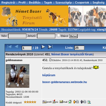
Regisztrál
:: Profil
:: Beállítás
:: Tagok
:: Szavazógép
:: Csoportok
:: Segítség
Hozzászólások:
9503876/24
Témák:
20608
Tagok:
113764
Legújabb tag:
xiang
Név:
Jelszó:
Eltárol
Lista:
K
/ 19
Rendezvények 2010
(üzenet:
451
,
Német Boxer tenyésztői fórum
)
452.
goldenananas
Elküldve: 2010-12-14 09:01:43,
Rendezvények 2010
Gratula a tenyésztőknek és tulajoknak!
képtáram
boxer-goldenananas.webnode.hu
Tagság: 2002-11-06 00:00:00
Tagszám: #410
Hozzászólások: 1336
Kiváló dolgozó