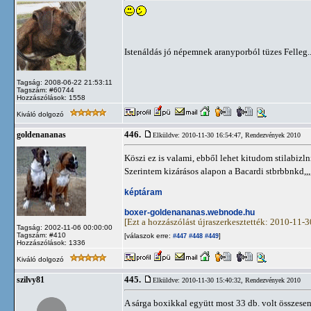
Istenáldás jó népemnek aranyporból tüzes Felleg..
Tagság: 2008-06-22 21:53:11
Tagszám: #60744
Hozzászólások: 1558
Kiváló dolgozó
446.
goldenananas
Elküldve: 2010-11-30 16:54:47,
Rendezvények 2010
Köszi ez is valami, ebből lehet kitudom stilabizln
Szerintem kizárásos alapon a Bacardi stbrbbnkd,,,
képtáram
boxer-goldenananas.webnode.hu
[Ezt a hozzászólást újraszerkesztették: 2010-11-
Tagság: 2002-11-06 00:00:00
Tagszám: #410
[válaszok erre:
]
#447
#448
#449
Hozzászólások: 1336
Kiváló dolgozó
445.
szilvy81
Elküldve: 2010-11-30 15:40:32,
Rendezvények 2010
A sárga boxikkal együtt most 33 db. volt összesen