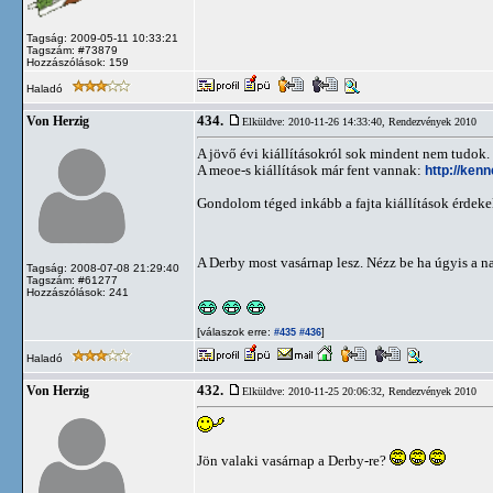
Tagság: 2009-05-11 10:33:21
Tagszám: #73879
Hozzászólások: 159
Haladó
434.
Von Herzig
Elküldve: 2010-11-26 14:33:40,
Rendezvények 2010
A jövő évi kiállításokról sok mindent nem tudok.
A meoe-s kiállítások már fent vannak:
http://ken
Gondolom téged inkább a fajta kiállítások érdeke
A Derby most vasárnap lesz. Nézz be ha úgyis a n
Tagság: 2008-07-08 21:29:40
Tagszám: #61277
Hozzászólások: 241
[válaszok erre:
]
#435
#436
Haladó
432.
Von Herzig
Elküldve: 2010-11-25 20:06:32,
Rendezvények 2010
Jön valaki vasárnap a Derby-re?