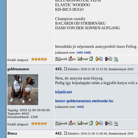
BULL-BOX-ROYAL PEPSI
ELASTIC WOODOO
KIS-BICS HUGO
Champion osztály
BACARDI OD STRIBRNÁKU
DASH VON DER SONNEN AUFGANG
Istenáldás jó népemnek aranyporból tüzes Felleg..
[válaszok erre:
]
#445
#446
Kiváló dolgozó
443.
goldenananas
Elküldve: 2010-11-30 13:22:39,
Rendezvények 2010
Nem, de annyira nem lényeg.
Pedig így képalapján talán a legjobb kutya volt a
képtáram
boxer-goldenananas.webnode.hu
[válaszok erre:
]
#444
Tagság: 2002-11-06 00:00:00
Tagszám: #410
Hozzászólások: 1336
Kiváló dolgozó
442.
Benca
Elküldve: 2010-11-30 11:00:40,
Rendezvények 2010