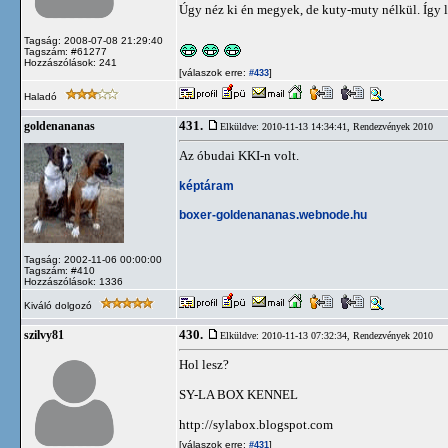
Úgy néz ki én megyek, de kuty-muty nélkül. Így
Tagság: 2008-07-08 21:29:40
Tagszám: #61277
Hozzászólások: 241
[válaszok erre:
]
#433
Haladó
431.
goldenananas
Elküldve: 2010-11-13 14:34:41,
Rendezvények 2010
Az óbudai KKI-n volt.
képtáram
boxer-goldenananas.webnode.hu
Tagság: 2002-11-06 00:00:00
Tagszám: #410
Hozzászólások: 1336
Kiváló dolgozó
430.
szilvy81
Elküldve: 2010-11-13 07:32:34,
Rendezvények 2010
Hol lesz?
SY-LA BOX KENNEL
http://sylabox.blogspot.com
[válaszok erre:
]
#431