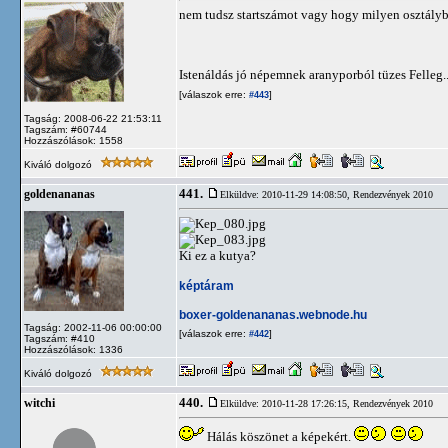
nem tudsz startszámot vagy hogy milyen osztályb
Istenáldás jó népemnek aranyporból tüzes Felleg..
[válaszok erre:
]
#443
Tagság: 2008-06-22 21:53:11
Tagszám: #60744
Hozzászólások: 1558
Kiváló dolgozó
441.
goldenananas
Elküldve: 2010-11-29 14:08:50,
Rendezvények 2010
Ki ez a kutya?
képtáram
boxer-goldenananas.webnode.hu
Tagság: 2002-11-06 00:00:00
[válaszok erre:
]
#442
Tagszám: #410
Hozzászólások: 1336
Kiváló dolgozó
440.
witchi
Elküldve: 2010-11-28 17:26:15,
Rendezvények 2010
Hálás köszönet a képekért.