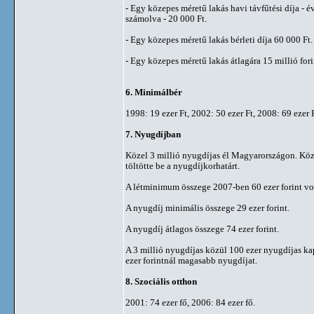
- Egy közepes méretű lakás havi távfűtési díja - é
számolva - 20 000 Ft.
- Egy közepes méretű lakás bérleti díja 60 000 Ft.
- Egy közepes méretű lakás átlagára 15 millió fori
6. Minimálbér
1998: 19 ezer Ft, 2002: 50 ezer Ft, 2008: 69 ezer F
7. Nyugdíjban
Közel 3 millió nyugdíjas él Magyarországon. Köz
töltötte be a nyugdíjkorhatárt.
A létminimum összege 2007-ben 60 ezer forint vol
A nyugdíj minimális összege 29 ezer forint.
A nyugdíj átlagos összege 74 ezer forint.
A 3 millió nyugdíjas közül 100 ezer nyugdíjas k
ezer forintnál magasabb nyugdíjat.
8. Szociális otthon
2001: 74 ezer fő, 2006: 84 ezer fő.