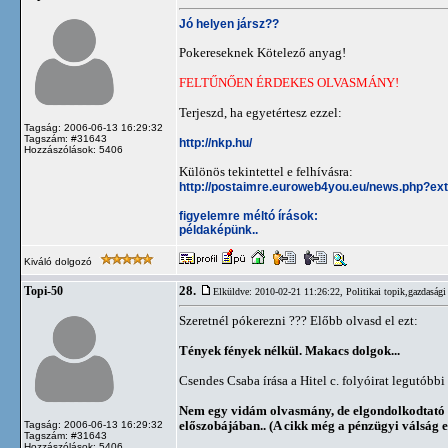
Jó helyen jársz??
Pokereseknek Kötelező anyag!
FELTŰNŐEN ÉRDEKES OLVASMÁNY!
Terjeszd, ha egyetértesz ezzel:
Tagság: 2006-06-13 16:29:32
Tagszám: #31643
http://nkp.hu/
Hozzászólások: 5406
Különös tekintettel e felhívásra:
http://postaimre.euroweb4you.eu/news.php?ex
figyelemre méltó írások:
példaképünk..
Kiváló dolgozó
28.
Topi-50
Elküldve: 2010-02-21 11:26:22,
Politikai topik,gazdasági
Szeretnél pókerezni ??? Előbb olvasd el ezt:
Tények fények nélkül. Makacs dolgok...
Csendes Csaba írása a Hitel c. folyóirat legutóbb
Nem egy vidám olvasmány, de elgondolkodtató
előszobájában.. (A cikk még a pénzügyi válság el
Tagság: 2006-06-13 16:29:32
Tagszám: #31643
Hozzászólások: 5406