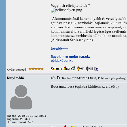
Vagy már elfelejtettétek ?
"A kommunistánál kártékonyabb és veszélyesebb 
gátlástalanságuk, rombolási hajlamuk, kultúra- 
számára. A kommunista nem ismeri a szégyent, az e
kommunista eltorzult lélek! Egészséges szellemű
kommunista szemrebbenés nélkül ki ne mondana, 
(Alekszandr Szolzsenyicin)
tovább>>>
figyelemre méltó írások:
példaképünk..
Kiváló dolgozó
49.
KutyImádó
Elküldve: 2013-12-26 14:10:56,
Politikai topik,gazdasági
Bocsánat, rossz topikba küldtem az előzőt :)
Tagság: 2010-02-13 12:38:04
Tagszám: #82337
Hozzászólások: 527