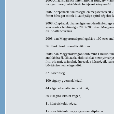
2006 A Transparency International Hungary - támo
magyarországi működését befejezni kényszerült.
2007 Közpénzek tisztességtelen megszerzéséért 7
forint bírságot róttak ki autópálya építő cégekre
2008 Közpénzek tisztességtelen odaadásáért egye
sem vontak felelősségre 2007/2008-ban Magyaro
35. Analfabétizmus
2008-ban Magyarországon legalább 100 ezer analf
36. Funkcionális analfabétizmus
2008-ban Magyarországon több mint 1 millió fun
analfabéta él. Ők azok, akik iskolai bizonyítvány
írni, olvasni, számolni, ám ezek a készségeik isme
bővítésére nem elegendők.
37. Kisebbség
100 cigány gyermek közül
44 végzi el az általános iskolát,
20 kisegítő iskolát végez,
11 középiskolát végez,
1 szerez főiskolai vagy egyetemi diplomát.