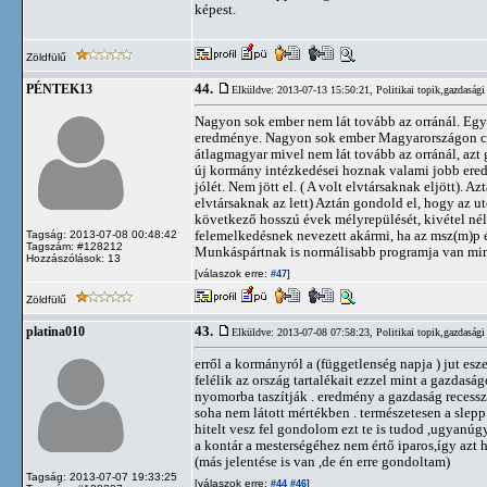
képest.
Zöldfülű
44.
PÉNTEK13
Elküldve: 2013-07-13 15:50:21,
Politikai topik,gazdasági
Nagyon sok ember nem lát tovább az orránál. Eg
eredménye. Nagyon sok ember Magyarországon csak
átlagmagyar mivel nem lát tovább az orránál, az
új kormány intézkedései hoznak valami jobb ered
jólét. Nem jött el. ( A volt elvtársaknak eljött). A
elvtársaknak az lett) Aztán gondold el, hogy az
következő hosszú évek mélyrepülését, kivétel nél
felemelkedésnek nevezett akármi, ha az msz(m)p é
Tagság: 2013-07-08 00:48:42
Tagszám: #128212
Munkáspártnak is normálisabb programja van min
Hozzászólások: 13
[válaszok erre:
]
#47
Zöldfülű
43.
platina010
Elküldve: 2013-07-08 07:58:23,
Politikai topik,gazdasági
erről a kormányról a (függetlenség napja ) jut esz
felélik az ország tartalékait ezzel mint a gazdasá
nyomorba taszítják . eredmény a gazdaság reces
soha nem látott mértékben . természetesen a sle
hitelt vesz fel gondolom ezt te is tudod ,ugyanúgy
a kontár a mesterségéhez nem értő iparos,így azt h
(más jelentése is van ,de én erre gondoltam)
Tagság: 2013-07-07 19:33:25
[válaszok erre:
]
#44
#46