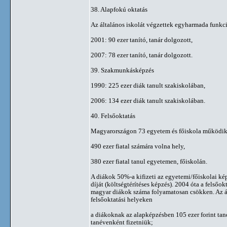
38. Alapfokú oktatás
Az általános iskolát végzettek egyharmada funkci
2001: 90 ezer tanító, tanár dolgozott,
2007: 78 ezer tanító, tanár dolgozott.
39. Szakmunkásképzés
1990: 225 ezer diák tanult szakiskolában,
2006: 134 ezer diák tanult szakiskolában.
40. Felsőoktatás
Magyarországon 73 egyetem és főiskola működi
490 ezer fiatal számára volna hely,
380 ezer fiatal tanul egyetemen, főiskolán.
A diákok 50%-a kifizeti az egyetemi/főiskolai kép
díját (költségtérítéses képzés). 2004 óta a felsőo
magyar diákok száma folyamatosan csökken. Az ál
felsőoktatási helyeken
a diákoknak az alapképzésben 105 ezer forint tand
tanévenként fizetniük;