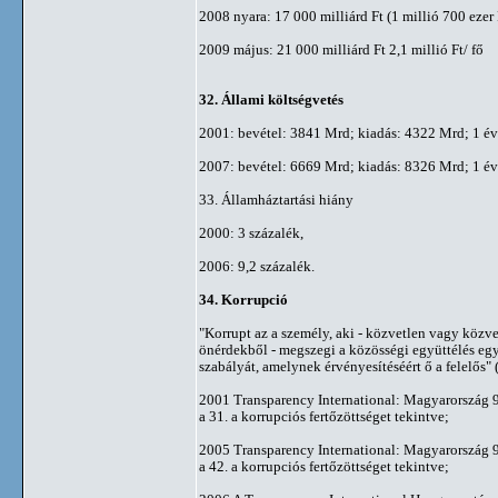
2008 nyara: 17 000 milliárd Ft (1 millió 700 ezer 
2009 május: 21 000 milliárd Ft 2,1 millió Ft/ fő
32. Állami költségvetés
2001: bevétel: 3841 Mrd; kiadás: 4322 Mrd; 1 év
2007: bevétel: 6669 Mrd; kiadás: 8326 Mrd; 1 év
33. Államháztartási hiány
2000: 3 százalék,
2006: 9,2 százalék.
34. Korrupció
"Korrupt az a személy, aki - közvetlen vagy közve
önérdekből - megszegi a közösségi együttélés eg
szabályát, amelynek érvényesítéséért ő a felelős" 
2001 Transparency International: Magyarország 
a 31. a korrupciós fertőzöttséget tekintve;
2005 Transparency International: Magyarország 
a 42. a korrupciós fertőzöttséget tekintve;