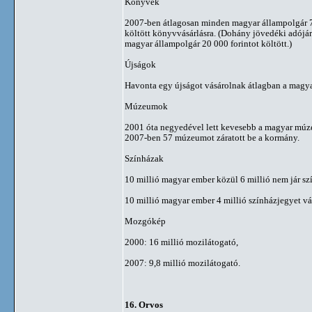
Könyvek
2007-ben átlagosan minden magyar állampolgár 7
költött könyvvásárlásra. (Dohány jövedéki adójá
magyar állampolgár 20 000 forintot költött.)
Újságok
Havonta egy újságot vásárolnak átlagban a magy
Múzeumok
2001 óta negyedével lett kevesebb a magyar mú
2007-ben 57 múzeumot záratott be a kormány.
Színházak
10 millió magyar ember közül 6 millió nem jár sz
10 millió magyar ember 4 millió színházjegyet vá
Mozgókép
2000: 16 millió mozilátogató,
2007: 9,8 millió mozilátogató.
16. Orvos