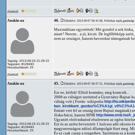
Zöldfülű
46.
Anakin-ua
Elküldve: 2013-09-07 00:41:08,
Politikai topik,gazdasági
Maximálisan egyetértek! Mit gondol a sok birka, mi
miatt? Neeem... a jó, kicsit. De legfőbbképp azért,
nem az országot, hanem haverokat támogatnak belő
Tagság: 2013-08-24 21:28:15
Tagszám: #128493
Hozzászólások: 25
Zöldfülű
45.
Anakin-ua
Elküldve: 2013-09-07 00:37:31,
Politikai topik,gazdasági
Ezt ne, kérlek! Előző kormány, meg komcsik...
2008-as válságot szerinted a Gyurcsány-Bajnai ko
válság volt ( Forrás: wikipedia
http://hu.wikipedi
ban_kirobbant_gazdas%C3%A1gi_vil%C3%
Emiatt vett fel az ország (nem Bajnai magának) n
Jóska-bácsi, hanem MNB
http://www.mnb.hu/A_j
Ugyanitt elolvashatod részletesen az egész hitels
Ezt és az azóta bevezetett 1 kulcsos adó okozta év
Tagság: 2013-08-24 21:28:15
Tagszám: #128493
magyarországon adózó állampolgár fizet meg. Mind
Hozzászólások: 25
És ez csak csepp a tengerben. Szerintem ez a ko