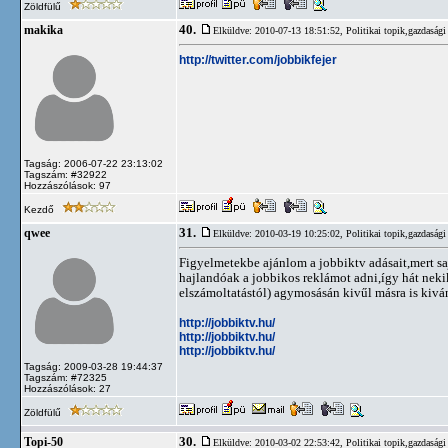
Zöldfülű
40.
makika
Elküldve: 2010-07-13 18:51:52,
Politikai topik,gazdasági
http://twitter.com/jobbikfejer
Tagság: 2006-07-22 23:13:02
Tagszám: #32922
Hozzászólások: 97
Kezdő
31.
qwee
Elküldve: 2010-03-19 10:25:02,
Politikai topik,gazdasági
Figyelmetekbe ajánlom a jobbiktv adásait,mert saj
hajlandóak a jobbikos reklámot adni,így hát nekik 
elszámoltatástól) agymosásán kivűl másra is kivá
http://jobbiktv.hu/
http://jobbiktv.hu/
http://jobbiktv.hu/
Tagság: 2009-03-28 19:44:37
Tagszám: #72325
Hozzászólások: 27
Zöldfülű
30.
Topi-50
Elküldve: 2010-03-02 22:53:42,
Politikai topik,gazdasági