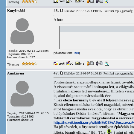
Törzstag
48.
KutyImádó
Elküldve: 2013-12-26 14:10:25,
Politikai topik,gazdasági
A foto
Tagság: 2010-02-13 12:38:04
[válaszok erre:
]
#49
Tagszám: #82337
Hozzászólások: 527
Törzstag
47.
Anakin-ua
Elküldve: 2013-09-07 01:06:13,
Politikai topik,gazdasági
Pontosítanék: a szempillájuknál se látnak tovább.
A visszaesés sznte máról holnapra lett, a világvál
brutálisan szoros lett novemberre... Hirtelen vi
is, ahol dolgoztam már sokadik éve.
"...az előző kormány 8 év alatt teljesen hazavág
Kicsit ellentmondásba kerültél magaddal, miszeri
attól hangos a média évek óta, hogy az elmúlt 3 év
belépésünket Orbán "intézte", idézem:
"Magyarors
Tagság: 2013-08-24 21:28:15
Tagszám: #128493
folytatott csatlakozási tárgyalásokat a szervez
Hozzászólások: 25
http://hu.wikipedia.org/wiki/N%C3%A9p
Ha jól tévedek, a fityisznek semilyen épkézláb ko
idióta, bármit elhisz..." (id.: TCS
) mint pl. el