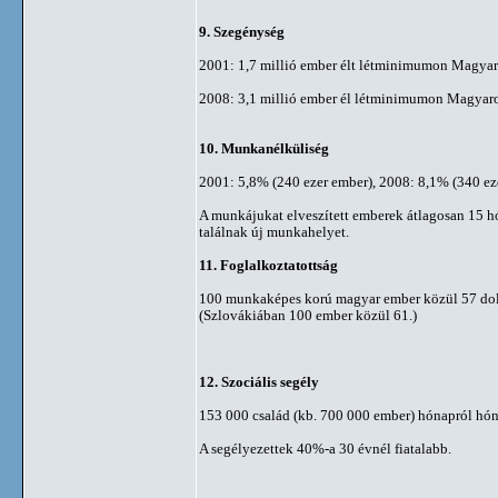
9. Szegénység
2001: 1,7 millió ember élt létminimumon Magyar
2008: 3,1 millió ember él létminimumon Magyar
10. Munkanélküliség
2001: 5,8% (240 ezer ember), 2008: 8,1% (340 ez
A munkájukat elveszített emberek átlagosan 15 h
találnak új munkahelyet.
11. Foglalkoztatottság
100 munkaképes korú magyar ember közül 57 do
(Szlovákiában 100 ember közül 61.)
12. Szociális segély
153 000 család (kb. 700 000 ember) hónapról hón
A segélyezettek 40%-a 30 évnél fiatalabb.