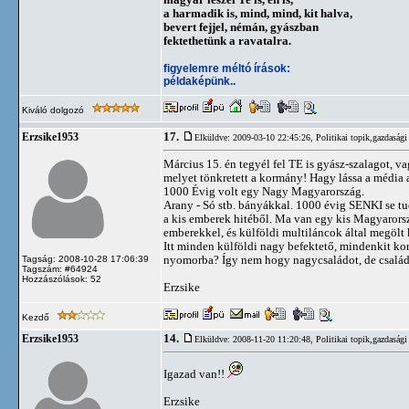
a harmadik is, mind, mind, kit halva,
bevert fejjel, némán, gyászban
fektethetünk a ravatalra.
figyelemre méltó írások:
példaképünk..
Kiváló dolgozó
17.
Erzsike1953
Elküldve: 2009-03-10 22:45:26,
Politikai topik,gazdasági
Március 15. én tegyél fel TE is gyász-szalagot, 
melyet tönkretett a kormány! Hagy lássa a média a
1000 Évig volt egy Nagy Magyarország.
Arany - Só stb. bányákkal. 1000 évig SENKI se tud
a kis emberek hitéből. Ma van egy kis Magyarorsz
emberekkel, és külföldi multiláncok által megöl
Itt minden külföldi nagy befektető, mindenkit 
nyomorba? Így nem hogy nagycsaládot, de családot 
Tagság: 2008-10-28 17:06:39
Tagszám: #64924
Hozzászólások: 52
Erzsike
Kezdő
14.
Erzsike1953
Elküldve: 2008-11-20 11:20:48,
Politikai topik,gazdasági
Igazad van!!
Erzsike