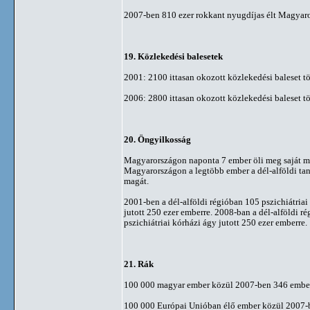
2007-ben 810 ezer rokkant nyugdíjas élt Magyar
19. Közlekedési balesetek
2001: 2100 ittasan okozott közlekedési baleset t
2006: 2800 ittasan okozott közlekedési baleset tö
20. Öngyilkosság
Magyarországon naponta 7 ember öli meg saját m
Magyarországon a legtöbb ember a dél-alföldi ta
magát.
2001-ben a dél-alföldi régióban 105 pszichiátriai
jutott 250 ezer emberre. 2008-ban a dél-alföldi r
pszichiátriai kórházi ágy jutott 250 ezer emberre.
21. Rák
100 000 magyar ember közül 2007-ben 346 ember
100 000 Európai Unióban élő ember közül 2007-