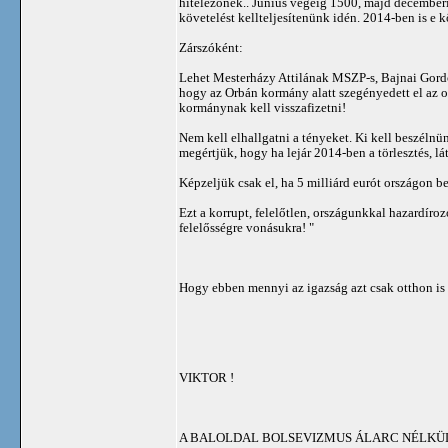
hitelezőnek.. Június végéig 1500, majd decemberi
követelést kellteljesítenünk idén. 2014-ben is e 
Zárszóként:
Lehet Mesterházy Attilának MSZP-s, Bajnai Gord
hogy az Orbán kormány alatt szegényedett el az o
kormánynak kell visszafizetni!
Nem kell elhallgatni a tényeket. Ki kell beszél
megértjük, hogy ha lejár 2014-ben a törlesztés, lá
Képzeljük csak el, ha 5 milliárd eurót országon b
Ezt a korrupt, felelőtlen, országunkkal hazardír
felelősségre vonásukra! "
Hogy ebben mennyi az igazság azt csak otthon is
VIKTOR !
A BALOLDAL BOLSEVIZMUS ÁLARC NÉLKÜ