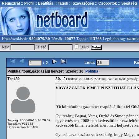
Regisztrál
:: Profil
:: Beállítás
:: Tagok
:: Szavazógép
:: Csoportok
:: Segítség
Hozzászólások:
9504079/30
Témák:
20677
Tagok:
113768
Legújabb tag:
carme
Név:
Jelszó:
Eltárol
Lista:
Ké
/ 2
Politikai topik,gazdasági helyzet
(üzenet:
30
,
Politika
)
50.
Topi-50
Elküldve: 2014-01-22 22:39:00,
Politikai topik,gazdasági
VIGYÁZZATOK ISMÉT PUSZTÍTHAT E LÁ
"Öt körmönfont gazember csapdát állított fel Or
Gyurcsány, Bajnai, Veres, Oszkó és Simor, pár na
egyetértésben, 2008-ban kedvezőtlen rossz feltéte
Tagság: 2006-06-13 16:29:32
Tagszám: #31643
kedvezőbb kimeneteléről, mert matt helyzetbe ker
Hozzászólások: 5406
Gyors beavatkozásra volt szükség, hogy Magyaro