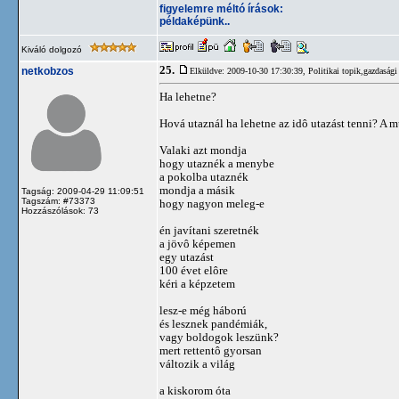
figyelemre méltó írások:
példaképünk..
Kiváló dolgozó
25.
netkobzos
Elküldve: 2009-10-30 17:30:39,
Politikai topik,gazdasági
Ha lehetne?
Hová utaznál ha lehetne az idô utazást tenni? A 
Valaki azt mondja
hogy utaznék a menybe
a pokolba utaznék
mondja a másik
Tagság: 2009-04-29 11:09:51
Tagszám: #73373
hogy nagyon meleg-e
Hozzászólások: 73
én javítani szeretnék
a jövô képemen
egy utazást
100 évet elôre
kéri a képzetem
lesz-e még háború
és lesznek pandémiák,
vagy boldogok leszünk?
mert rettentô gyorsan
változik a világ
a kiskorom óta