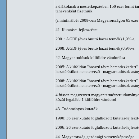
a diákoknak a mesterképzésben 150 ezer forint tan
tanévenként fizetniük
(a minimálbér 2008-ban Magyarországon 65 ezer f
41. Kutatásra-fejlesztésre
2001: A GDP (éves bruttó hazai termék) 1,9%-a,
2008: A GDP (éves bruttó hazai termék) 0,9%-a.
42. Magyar tudósok külföldre vándorlása
2005: A külföldön "hosszú távra berendezkedett" 
hazatérésüket nem tervező - magyar tudósok ará
2008: A külföldön "hosszú távra berendezkedett" 
hazatérésüket nem tervező - magyar tudósok ará
4 frissen megszerzett magyar természettudomány
közül legalább 1 külföldre vándorol.
43. Tudományos kutatók
1990: 36 ezer kutató foglalkozott kutatás-fejleszt
2006: 26 ezer kutató foglalkozott kutatás-fejleszt
44. Magyarország gazdasági versenyképessége