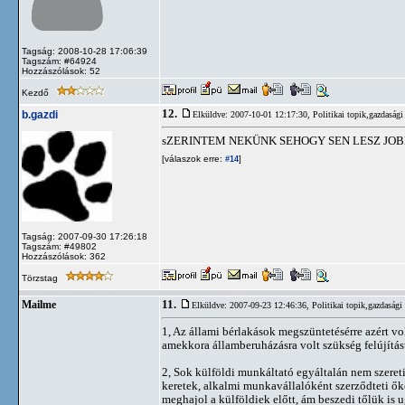
Tagság: 2008-10-28 17:06:39
Tagszám: #64924
Hozzászólások: 52
Kezdő
12.
b.gazdi
Elküldve: 2007-10-01 12:17:30,
Politikai topik,gazdasági
sZERINTEM NEKÜNK SEHOGY SEN LESZ JOB
[válaszok erre:
]
#14
Tagság: 2007-09-30 17:26:18
Tagszám: #49802
Hozzászólások: 362
Törzstag
11.
Mailme
Elküldve: 2007-09-23 12:46:36,
Politikai topik,gazdasági
1, Az állami bérlakások megszüntetésérre azért vo
amekkora államberuházásra volt szükség felújítás
2, Sok külföldi munkáltató egyáltalán nem szeret
keretek, alkalmi munkavállalóként szerződteti ő
meghajol a külföldiek előtt, ám beszedi tőlük is 