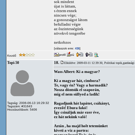
sok mindent
újat is láttam,
s érzem ennek
nincsen vége;
a gonoszságot látom
befulladni végre
az ôszintességünk
növekvô tengerébe
netkobzos
[válaszok erre:
]
#26
Kezdő
18.
Topi-50
Elküldve: 2009-03-11 12:39:30,
Politikai topik,gazdasági
Wass Albert: Ki a magyar?
Ki a magyar hát, cimbora?
Te, vagy én? Vagy a harmadik?
Nosza döntsük el szaporán,
míg el nem süllyed a ladik!
Ragadjunk hát lapátot, csákányt,
Tagság: 2006-06-13 16:29:32
Tagszám: #31643
evezőt! Ebura fakó!
Hozzászólások: 5406
Így csináljuk már ezer éve,
ez hát nekünk való!
Aztán , ha majd holt tetemünket
kiveti a víz a partra:
magyar leszel Te is, én is,