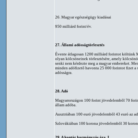
26. Magyar egészségügy kiadásai
950 milliárd forint/év.
27. Állami adósságtörlesztés
Évente átlagosan 1200 milliárd forintot költünk
olyan kölcsöneinek törlesztésére, amely kölcsönö
senki nem kérdezte meg a magyar embereket. Men
minden adófizető havonta 25 000 forintot fizet a
adósságra.
28. Adó
Magyarországon 100 forint jövedelemből 70 forin
állam adóba.
Ausztriában 100 euró jövedelemből 43 euró az ad
Szlovákiában 100 korona jövedelemből 30 koron
29. A kontár kormányzás ára, I.