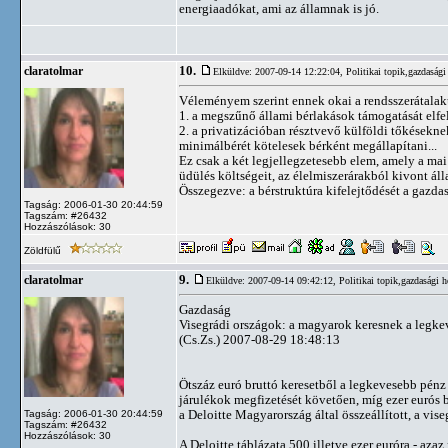
energiaadókat, ami az államnak is jó.
10.
claratolmar
Elküldve: 2007-09-14 12:22:04,
Politikai topik,gazdasági
Véleményem szerint ennek okai a rendsszerátalaku
1. a megszűnő állami bérlakások támogatását elfel
2. a privatizációban résztvevő külföldi tőkésekne
minimálbérét kötelesek bérként megállapítani...
Ez csak a két legjellegzetesebb elem, amely a ma
üdülés költségeit, az élelmiszerárakból kivont áll
Összegezve: a bérstruktúra kifelejtődését a gazd
Tagság: 2006-01-30 20:44:59
Tagszám: #26432
Hozzászólások: 30
Zöldfülű
9.
claratolmar
Elküldve: 2007-09-14 09:42:12,
Politikai topik,gazdasági h
Gazdaság
Visegrádi országok: a magyarok keresnek a legke
(Cs.Zs.) 2007-08-29 18:48:13
Ötszáz euró bruttó keresetből a legkevesebb pén
járulékok megfizetését követően, míg ezer eurós 
a Deloitte Magyarország által összeállított, a vi
Tagság: 2006-01-30 20:44:59
Tagszám: #26432
Hozzászólások: 30
A Deloitte táblázata 500 illetve ezer euróra - azaz