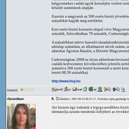
kétgyermekes család egyik keresőjére vetített ne
készült számítások alapján.
Eszerint a magyarok az 500 eurós bruttó jövedelem
százalékát kapják meg nettóként.
Ezer eurós bruttó keresetet alapul véve Magyaror
százalék, Szlovákiában 78 százalék, Csehországb
A százalékban mérve hasonló társadalombiztosítás
adóalap számítása, az alkalmazott sávok száma, s
adatokat Ágoston Katalin, a Deloitte Magyarors
Csehországban 2008-ra olyan adóreform bevezetésé
családi kedvezmény következtében jelentős nett
számolva 500 eurós bruttó keresetnél a nettó keres
bruttó 88,39 százaléka).
http://www.hvg.hu
Zöldfülű
8.
claratolmar
Elküldve: 2007-09-14 09:31:17,
Politikai topik,gazdasági h
Azt hiszem úgy tudnánk a legegyszerűbben közösen
idemásolja azután mindenki kifejtheti az érvekke