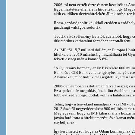
2006-tól nem vették észre és nem kezelték az Am
figyelmeztetése ellenére is hirdették, hogy Magya
akik ez időben devizahitelekért álltak sorba. (ez k
Rossz gazdaságpolitikájukból eredően a csődhelyze
gazdasági válságba sodorták.
Tudták a közvélemény kutatók adataiból, hogy cs
diktatórikus karhatalmi formában tartották fent.
Az IMF-től 15,7 milliárd dollárt, az Európai Uniót
hitelkeretet 2010 márciusáig használhatta fel G
felvett összeg után a kamat 5-6%.
"A Gyurcsány kormány az IMF kérésére 600 milli
Bank, és a CIB Bank vehette igénybe, melyért cse
A bankokat, mint tudjuk megsegítettük, a részese
2008-ban euróban és dollárban felvett összeg vis
Ez a spekulatív megoldás jónak tűnt és előre tap
több évtizedre megoldották volna a hatalomszerzés
Tehát, hogy a tényeknél maradjunk: - az IMF-től 20
2012 őszétől negyedévenként 900 milliós eurós tö
Megjegyzem, hogy az IMF kihasználta a hozzá nem
javára fordította a hitelütemezést, és a kamat mé
enyhüljenek.
Így kerülhetett sor, hogy az Orbán kormánynak:20