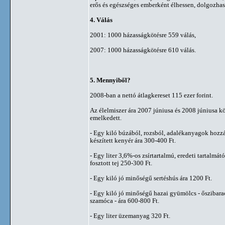
erős és egészséges emberként élhessen, dolgozhas
4. Válás
2001: 1000 házasságkötésre 559 válás,
2007: 1000 házasságkötésre 610 válás.
5. Mennyiből?
2008-ban a nettó átlagkereset 115 ezer forint.
Az élelmiszer ára 2007 júniusa és 2008 júniusa k
emelkedett.
- Egy kiló búzából, rozsból, adalékanyagok hozz
készített kenyér ára 300-400 Ft.
- Egy liter 3,6%-os zsírtartalmú, eredeti tartalmá
fosztott tej 250-300 Ft.
- Egy kiló jó minőségű sertéshús ára 1200 Ft.
- Egy kiló jó minőségű hazai gyümölcs - őszibara
szamóca - ára 600-800 Ft.
- Egy liter üzemanyag 320 Ft.