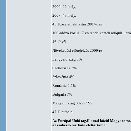
2000: 26. hely,
2007: 47. hely.
45. Közéleti aktivitás 2007-ben
100 adózó közül 17-en rendelkeztek adójuk 1 szá
46. Jövő
Növekedési előrejelzés 2009-re
Lengyelország 5%
Csehország 5%
Szlovénia 4%
Románia 6,5%
Bulgária 7%
Magyarország 3% ??????
47. Élet/halál
Az Európai Unió tagállamai közül Magyarorsz
az emberek várható élettartama.