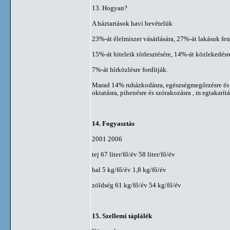
13. Hogyan?
A háztartások havi bevételük
23%-át élelmiszer vásárlására, 27%-át lakásuk fen
15%-át hiteleik törlesztésére, 14%-át közlekedésr
7%-át hírközlésre fordítják.
Marad 14% ruházkodásra, egészségmegőrzésre és
oktatásra, pihenésre és szórakozásra , m egtakarítá
14. Fogyasztás
2001 2006
tej 67 liter/fő/év 58 liter/fő/év
hal 5 kg/fő/év 1,8 kg/fő/év
zöldség 61 kg/fő/év 54 kg/fő/év
15. Szellemi táplálék