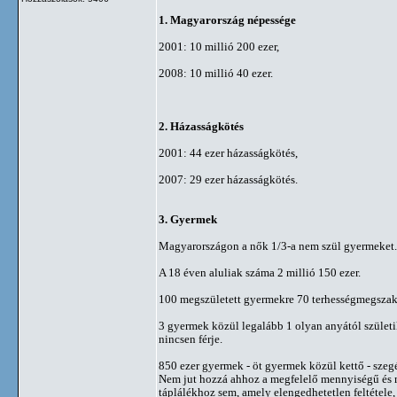
1. Magyarország népessége
2001: 10 millió 200 ezer,
2008: 10 millió 40 ezer.
2. Házasságkötés
2001: 44 ezer házasságkötés,
2007: 29 ezer házasságkötés.
3. Gyermek
Magyarországon a nők 1/3-a nem szül gyermeket.
A 18 éven aluliak száma 2 millió 150 ezer.
100 megszületett gyermekre 70 terhességmegszakí
3 gyermek közül legalább 1 olyan anyától születi
nincsen férje.
850 ezer gyermek - öt gyermek közül kettő - szeg
Nem jut hozzá ahhoz a megfelelő mennyiségű és
táplálékhoz sem, amely elengedhetetlen feltétele,