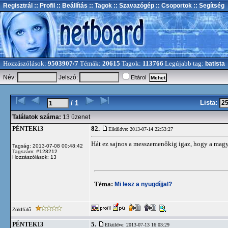
Regisztrál
:: Profil
:: Beállítás
:: Tagok
:: Szavazógép
:: Csoportok
:: Segítség
Hozzászólások:
9503907/7
Témák:
20615
Tagok:
113766
Legújabb tag:
batista
Név:
Jelszó:
Eltárol
Lista:
/ 1
Találatok száma:
13 üzenet
82.
PÉNTEK13
Elküldve: 2013-07-14 22:53:27
Hát ez sajnos a messzemenőkig igaz, hogy a magya
Tagság: 2013-07-08 00:48:42
Tagszám: #128212
Hozzászólások: 13
Téma:
Mi lesz a nyugdíjjal?
Zöldfülű
5.
PÉNTEK13
Elküldve: 2013-07-13 16:03:29