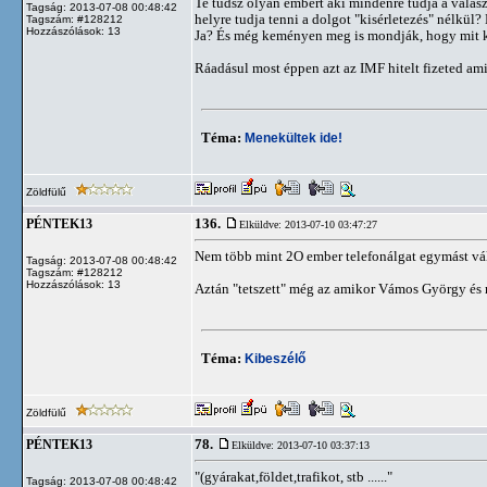
Te tudsz olyan embert aki mindenre tudja a válas
Tagság: 2013-07-08 00:48:42
helyre tudja tenni a dolgot "kisérletezés" nélkül?
Tagszám: #128212
Hozzászólások: 13
Ja? És még keményen meg is mondják, hogy mit kel
Ráadásul most éppen azt az IMF hitelt fizeted am
Téma:
Menekültek ide!
Zöldfülű
136.
PÉNTEK13
Elküldve: 2013-07-10 03:47:27
Nem több mint 2O ember telefonálgat egymást vá
Tagság: 2013-07-08 00:48:42
Tagszám: #128212
Hozzászólások: 13
Aztán "tetszett" még az amikor Vámos György és m
Téma:
Kibeszélő
Zöldfülű
78.
PÉNTEK13
Elküldve: 2013-07-10 03:37:13
"(gyárakat,földet,trafikot, stb ......"
Tagság: 2013-07-08 00:48:42