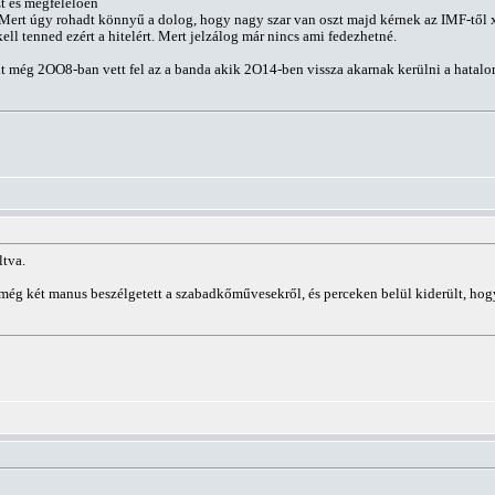
zt és megfelelően
 Mert úgy rohadt könnyű a dolog, hogy nagy szar van oszt majd kérnek az IMF-től x m
l tenned ezért a hitelért. Mert jelzálog már nincs ami fedezhetné.
it még 2OO8-ban vett fel az a banda akik 2O14-ben vissza akarnak kerülni a hatal
ltva.
ég két manus beszélgetett a szabadkőművesekről, és perceken belül kiderült, hogy