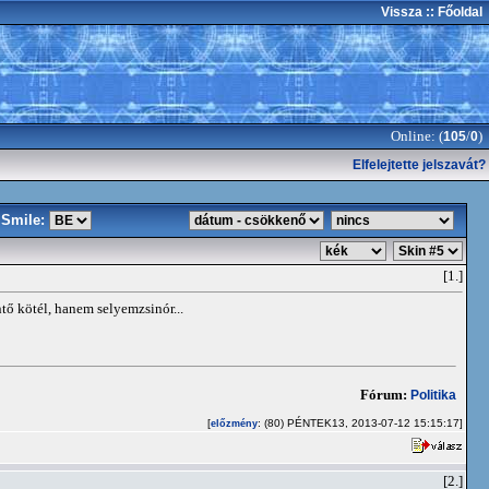
Vissza
:: Főoldal
Online: (
/
)
105
0
Elfelejtette jelszavát?
Smile:
[1.]
ő kötél, hanem selyemzsinór...
Fórum:
Politika
[
: (80) PÉNTEK13, 2013-07-12 15:15:17]
előzmény
[2.]