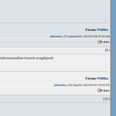
Fórum:
Politika
[
: (77) platina010, 2013-07-08 07:52:09]
előzmény
[9.]
optak) mostanában lesznek nyugdijasok.
Fórum:
Politika
[
: (74) Topi-50, 2013-07-07 10:51:07]
előzmény
[10.]