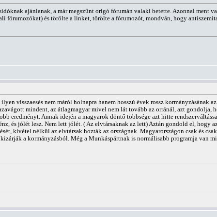
zsidóknak ajánlanak, a már megszűnt origó fórumán valaki betette. Azonnal ment va
ali fórumozókat) és törölte a linket, törölte a fórumozót, mondván, hogy antiszemit
y ilyen visszaesés nem máról holnapra hanem hosszú évek rossz kormányzásának az
hazavágott mindent, az átlagmagyar mivel nem lát tovább az orránál, azt gondolja
b eredményt. Annak idején a magyarok döntő többsége azt hitte rendszerváltással azo
énz, és jólét lesz. Nem lett jólét. ( Az elvtársaknak az lett) Aztán gondold el, ho
ét, kivétel nélkül az elvtársak hozták az országnak .Magyarországon csak és csaki
re kizárják a kormányzásból. Még a Munkáspártnak is normálisabb programja van mi