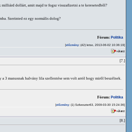
illiárd dollárt, amit majd te fogsz visszafizetni a te keresetedből?
omba. Szerinted ez egy normális dolog?
Fórum:
Politika
[
: (42) letso, 2013-06-02 10:36:19]
előzmény
[7.]
 a 3 manusnak halvány lila szellentése sem volt arról hogy miről beszélnek.
Fórum:
Politika
[
: (1) Szilveszter63, 2009-03-30 15:24:36]
előzmény
[8.]