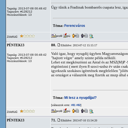
Úgy tűnik a Fradinak bombaerős csapata lesz, igaz
Tagság: 2013-07-08 00:48:42
Tagszám: #128212
Hozzászólások: 13
Téma:
Ferencváros
Zöldfülű
80.
PÉNTEK13
Elküldve: 2013-07-12 15:15:17
Való igaz, hogy nyugdij ügyben Magyarországon s
Tagság: 2013-07-08 00:48:42
"hajtott végre" amely szinte példa nélküli.
Tagszám: #128212
Hozzászólások: 13
Lehet ezt megköszönni az Antal és az MSZ(M)P -S
rögtönözni ( mert ilyen 8 szoci-szdsz év után csak
igyekszik szokásos igéretének megfelelően "jóléte
az országot a választók meg fizetik az mszp által
Téma:
Mi lesz a nyugdíjjal?
[válaszok erre:
]
#81
#82
Zöldfülű
71.
PÉNTEK13
Elküldve: 2013-07-10 15:54:20