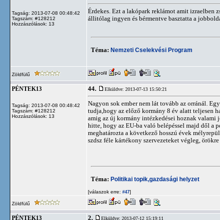
Érdekes. Ezt a lakópark reklámot amit izraelben 
Tagság: 2013-07-08 00:48:42
állitólag ingyen és bérmentve basztatta a jobbold
Tagszám: #128212
Hozzászólások: 13
Téma:
Nemzeti Cselekvési Program
Zöldfülű
44.
PÉNTEK13
Elküldve: 2013-07-13 15:50:21
Nagyon sok ember nem lát tovább az orránál. Eg
Tagság: 2013-07-08 00:48:42
tudja,hogy az előző kormány 8 év alatt teljesen 
Tagszám: #128212
Hozzászólások: 13
amig az új kormány intézkedései hoznak valami job
hitte, hogy az EU-ba való belépéssel majd dől a p
meghatározta a következő hosszú évek mélyrepülés
szdsz féle kártékony szervezeteket végleg, örök
Téma:
Politikai topik,gazdasági helyzet
[válaszok erre:
]
#47
Zöldfülű
2.
PÉNTEK13
Elküldve: 2013-07-12 15:19:11