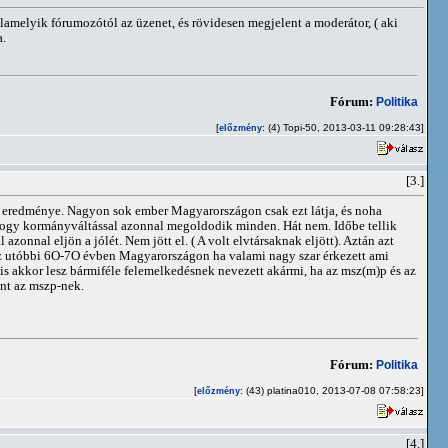
lamelyik fórumozótól az üzenet, és rövidesen megjelent a moderátor, ( aki
a.
Fórum:
Politika
[
: (4) Topi-50, 2013-03-11 09:28:43]
előzmény
[3.]
 eredménye. Nagyon sok ember Magyarországon csak ezt látja, és noha
, hogy kormányváltással azonnal megoldodik minden. Hát nem. Időbe tellik
nnal eljön a jólét. Nem jött el. ( A volt elvtársaknak eljött). Aztán azt
gy az utóbbi 6O-7O évben Magyarországon ha valami nagy szar érkezett ami
s akkor lesz bármiféle felemelkedésnek nevezett akármi, ha az msz(m)p és az
nt az mszp-nek.
Fórum:
Politika
[
: (43) platina010, 2013-07-08 07:58:23]
előzmény
[4.]