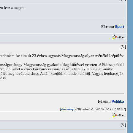
n lesz a csapat.
Fórum:
Sport
[5.]
radásáért. Az elmúlt 23 évben ugyanis Magyarország olyan mértékű leépülést
szágot, hogy Magyarország gyakorlatilag kiütéssel vesztett. A Fidesz próbál
csi, jön ismét a szoci kormány és ismét kezdi a hitelek felvételét, amiből
 jólét meg továbbra sincs. Aztán kezdődik minden előlről. Vagyis lerohasztják
e is.
Fórum:
Politika
[
: (79) tartarus1, 2013-07-12 07:04:57]
előzmény
[6.]