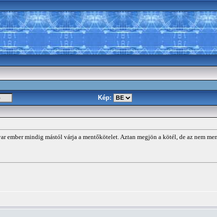
Kép:
r ember mindig mástól várja a mentőkötelet. Aztan megjön a kötél, de az nem ment