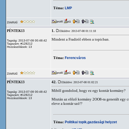
Téma:
LMP
Zöldfülű
1.
PÉNTEK13
Elküldve: 2013-07-08 01:11:18
Mindent a Fradiról ebben a topicban.
Tagság: 2013-07-08 00:48:42
Tagszám: #128212
Hozzászólások: 13
Téma:
Ferencváros
Zöldfülű
42.
PÉNTEK13
Elküldve: 2013-07-08 01:02:21
Miből gondolod, hogy ez egy kontár kormány?
Tagság: 2013-07-08 00:48:42
Tagszám: #128212
Hozzászólások: 13
Miután az előző kormány 2OO8-ra generált egy csőd
eleve a kontár szó!?
Téma:
Politikai topik,gazdasági helyzet