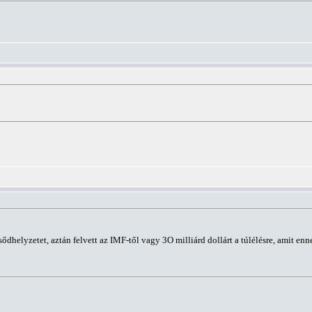
helyzetet, aztán felvett az IMF-től vagy 3O milliárd dollárt a túlélésre, amit en