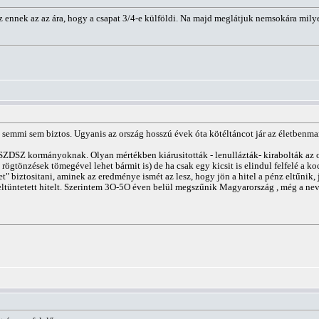
 ennek az az ára, hogy a csapat 3/4-e külföldi. Na majd meglátjuk nemsokára milye
emmi sem biztos. Ugyanis az ország hosszú évek óta kötéltáncot jár az életbenma
ZDSZ kormányoknak. Olyan mértékben kiárusitották - lenullázták- kirabolták az or
 rögtönzések tömegével lehet bármit is) de ha csak egy kicsit is elindul felfelé a ko
t" biztositani, aminek az eredménye ismét az lesz, hogy jön a hitel a pénz eltűnik,
 eltüntetett hitelt. Szerintem 3O-5O éven belül megszűnik Magyarország , még a nev