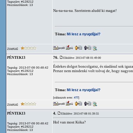
Tagszám: #128212
Hozzászólások: 13
Na-na-na-na. Szerintem aludd ki magat!
Téma:
Mi lesz a nyugdíjjal?
Zöldfülű
76.
PÉNTEK13
Elküldve: 2013-07-08 01:49:00
Érdekes dolgot boncolgatsz, és ráadásul sok iga
Tagság: 2013-07-08 00:48:42
Persze nem mindenki volt tolvaj de, hogy nagyon 
Tagszám: #128212
Hozzászólások: 13
Téma:
Mi lesz a nyugdíjjal?
[válaszok erre:
]
#77
Zöldfülű
4.
PÉNTEK13
Elküldve: 2013-07-08 01:39:55
Hol van most Kóka?
Tagság: 2013-07-08 00:48:42
Tagszám: #128212
Hozzászólások: 13