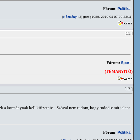
Fórum:
Politika
[
: (3) gorog1980, 2010-04-07 09:23:11]
előzmény
[11.]
Fórum:
Sport
(TÉMANYITÓ)
[12.]
nek a kormánynak kell kifizetnie... Szóval nem tudom, hogy tudod-e mit jelent
Fórum:
Politika