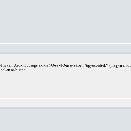
zad is van. Azok többsége akik a 7O-es -8O-as években "ügyeskedtek", (magyarul l
sokan az biztos.