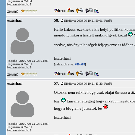
Tagszám: #75134
Hozzászólások: 7
Zöldfülű
58.
eszterházi
Elküldve: 2009-06-19 21:50:01,
Fertőd
Hello Lakoss, ezeknek a kis helyi politikai komm
mondott, mikor a tisztelt urak/hölgyek közül
M
szedve, törvénytelenségek feljegyezve és időben
Eszterházi
Tagság: 2009-06-11 14:24:57
Tagszám: #75261
[válaszok erre:
]
#60
#65
Hozzászólások: 8
Zöldfülű
57.
eszterházi
Elküldve: 2009-06-19 21:43:20,
Fertőd
Okoska, nem esik le hogy csak olajat öntessz a tű
fog.
Ennyire rettegteg hogy inkább magatokba
hogy a blogra ne jutssatok be
Eszterházi
Tagság: 2009-06-11 14:24:57
Tagszám: #75261
Hozzászólások: 8