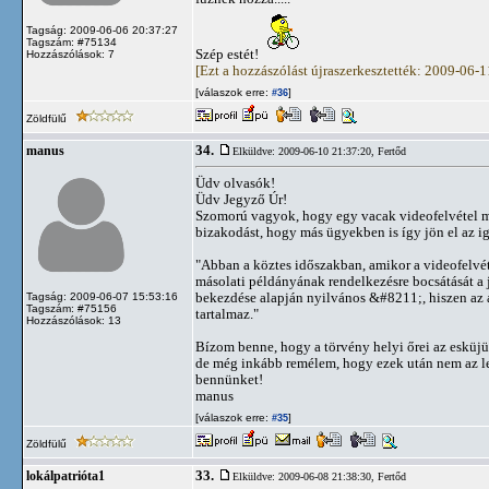
Tagság: 2009-06-06 20:37:27
Tagszám: #75134
Szép estét!
Hozzászólások: 7
[Ezt a hozzászólást újraszerkesztették: 2009-06-
[válaszok erre:
]
#36
Zöldfülű
34.
manus
Elküldve: 2009-06-10 21:37:20,
Fertőd
Üdv olvasók!
Üdv Jegyző Úr!
Szomorú vagyok, hogy egy vacak videofelvétel mi
bizakodást, hogy más ügyekben is így jön el az iga
"Abban a köztes időszakban, amikor a videofelvéte
másolati példányának rendelkezésre bocsátását a je
bekezdése alapján nyilvános &#8211;, hiszen az 
Tagság: 2009-06-07 15:53:16
Tagszám: #75156
tartalmaz."
Hozzászólások: 13
Bízom benne, hogy a törvény helyi őrei az esküjük
de még inkább remélem, hogy ezek után nem az le
bennünket!
manus
[válaszok erre:
]
#35
Zöldfülű
33.
lokálpatrióta1
Elküldve: 2009-06-08 21:38:30,
Fertőd