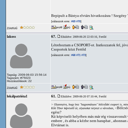
Bepipult a Bástya elvtárs hivatkozásra ! Szegény "
[válaszok erre:
]
#69
#70
Zöldfülű
67.
lakoss
Elküldve: 2009-06-20 22:03:16,
Fertőd
Létrehoztam a CSOPORT-ot. Iratkozzatok fel, jóv
Csoportok közt Fertőd
[válaszok erre:
]
#68
#71
#73
Tagság: 2009-06-03 15:56:14
Tagszám: #75023
Hozzászólások: 22
Zöldfülű
61.
lokálpatrióta1
Elküldve: 2009-06-20 07:10:44,
Fertőd
> Olyannyira, hogy lesz "hagyományos" bölcsődei csoport is, mind
Bölcsöd
Kőö Tibor képviselő úr, olyanokat terjeszt a városban, <
egész?
Kü képviselö helyében más már rég visszavonult vo
embere , és abba a kézbe nem haraphat , ahonnan a
Elvtársat is.