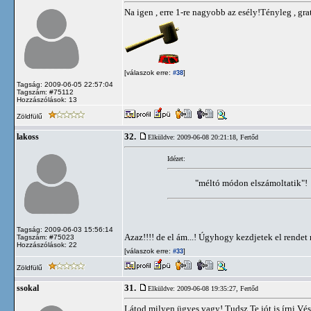
Na igen , erre 1-re nagyobb az esély!Tényleg , g
[válaszok erre:
]
#38
Tagság: 2009-06-05 22:57:04
Tagszám: #75112
Hozzászólások: 13
Zöldfülű
32.
lakoss
Elküldve: 2009-06-08 20:21:18,
Fertőd
Idézet:
"méltó módon elszámoltatik"!
Tagság: 2009-06-03 15:56:14
Azaz!!!! de el ám...! Úgyhogy kezdjetek el rendet 
Tagszám: #75023
Hozzászólások: 22
[válaszok erre:
]
#33
Zöldfülű
31.
ssokal
Elküldve: 2009-06-08 19:35:27,
Fertőd
Látod milyen ügyes vagy! Tudsz Te jót is írni.Vés