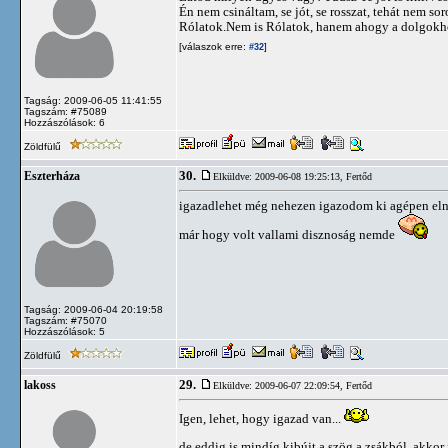
Én nem csináltam, se jót, se rosszat, tehát nem 
Rólatok.Nem is Rólatok, hanem ahogy a dolgokh
[válaszok erre:
]
#32
Tagság: 2009-06-05 11:41:55
Tagszám: #75089
Hozzászólások: 6
Zöldfülű
30.
Eszterháza
Elküldve: 2009-06-08 19:25:13,
Fertőd
igazadlehet még nehezen igazodom ki agépen elnéz
már hogy volt vallami disznoság nemde
Tagság: 2009-06-04 20:19:58
Tagszám: #75070
Hozzászólások: 5
Zöldfülű
29.
lakoss
Elküldve: 2009-06-07 22:09:54,
Fertőd
Igen, lehet, hogy igazad van...
de eddig is mindíg kibújt a szög a zsákból, akkor 