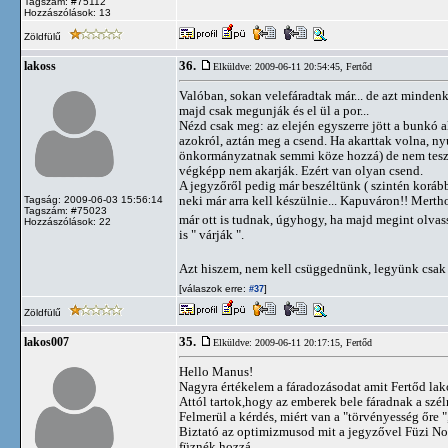
Tagszám: #75112
Hozzászólások: 13
Zöldfülű
36.
lakoss
Elküldve: 2009-06-11 20:54:45,
Fertőd
Valóban, sokan velefáradtak már... de azt minden
majd csak megunják és el ül a por...
Nézd csak meg: az elején egyszerre jött a bunkó 
azokról, aztán meg a csend. Ha akarttak volna, ny
önkormányzatnak semmi köze hozzá) de nem teszik
végképp nem akarják. Ezért van olyan csend.
A jegyzőről pedig már beszéltünk ( szintén korább
neki már arra kell készülnie... Kapuváron!! Merth
Tagság: 2009-06-03 15:56:14
Tagszám: #75023
már ott is tudnak, úgyhogy, ha majd megint olvas
Hozzászólások: 22
is " várják ".
Azt hiszem, nem kell csüggednünk, legyünk csak
[válaszok erre:
]
#37
Zöldfülű
35.
lakos007
Elküldve: 2009-06-11 20:17:15,
Fertőd
Hello Manus!
Nagyra értékelem a fáradozásodat amit Fertőd lako
Attól tartok,hogy az emberek bele fáradnak a szél
Felmerül a kérdés, miért van a "törvényesség őre "
Biztató az optimizmusod mit a jegyzővel Füzi No
füznék hozzá.....