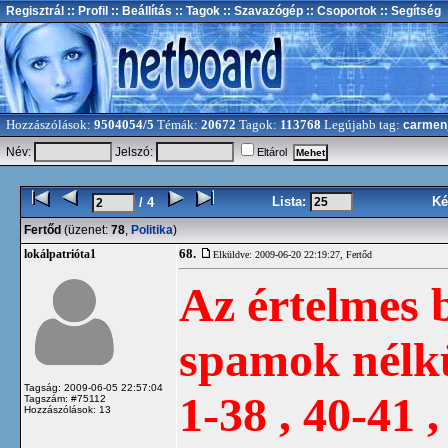
Regisztrál
:: Profil
:: Beállítás
:: Tagok
:: Szavazógép
:: Csoportok
:: Segítség
Hozzászólások:
9504054/5
Témák:
20672
Tagok:
113768
Legújabb tag:
carmen
Név:
Jelszó:
Eltárol
Lista:
Ké
/ 4
Fertőd
(üzenet:
78
,
Politika
)
68.
lokálpatrióta1
Elküldve: 2009-06-20 22:19:27,
Fertőd
Az értelmes 
spamok nélkül
Tagság: 2009-06-05 22:57:04
1-38 , 40-41 ,
Tagszám: #75112
Hozzászólások: 13