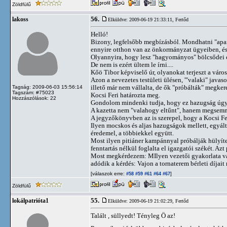
Zöldfülű
56.
lakoss
Elküldve: 2009-06-19 21:33:11,
Fertőd
Helló!
Bizony, legfelsőbb megbízásból. Mondhatni "apai"
ennyire otthon van az önkormányzat ügyeiben, és 
Olyannyira, hogy lesz "hagyományos" bölcsődei cs
De nem is ezért ültem le írni....
Kőö Tibor képviselő úr, olyanokat terjeszt a város
Azon a nevezetes testületi ülésen, '"valaki" java
illető már nem vállalta, de ők "próbálták" megkere
Tagság: 2009-06-03 15:56:14
Tagszám: #75023
Kocsi Feri határozta meg.
Hozzászólások: 22
Gondolom mindenki tudja, hogy ez hazugság úgy ah
A kazetta nem "valahogy eltűnt", hanem megsemmis
A jegyzőkönyvben az is szerepel, hogy a Kocsi Feri
Ilyen mocskos és aljas hazugságok mellett, egyál
éredemel, a többiekkel együtt.
Most ilyen pitiáner kampánnyal próbálják hülyít
fenntartás nélkül foglalta el igazgatói székét. Az
Most megkérdezem: MIlyen vezetői gyakorlata va
adódik a kérdés: Vajon a tornaterem bérleti díjai
[válaszok erre:
]
#58
#59
#61
#64
#67
Zöldfülű
55.
lokálpatrióta1
Elküldve: 2009-06-19 21:02:29,
Fertőd
Talált , süllyedt! Tényleg Ö az!