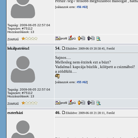
Persze /leg-/ felsöbb megbizásbol másolgat , hát
[válaszok erre:
]
#56
#63
Tagság: 2009-06-05 22:57:04
Tagszám: #75112
Hozzászólások: 13
Zöldfülű
54.
lokálpatrióta1
Elküldve: 2009-06-19 20:58:45,
Fertőd
Sajnos.....
Mellesleg nem érzitek ezt a büzt?
Vadalma1 kapcája büzlik , kilépett a csizmábol!
a zöldfülü.....
[válaszok erre:
]
#55
#62
Tagság: 2009-06-05 22:57:04
Tagszám: #75112
Hozzászólások: 13
Zöldfülű
46.
eszterházi
Elküldve: 2009-06-18 21:28:11,
Fertőd