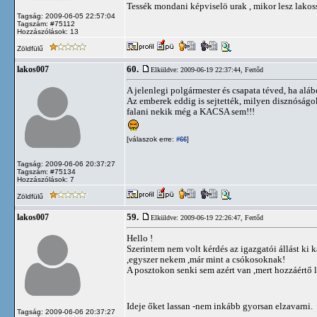
Tessék mondani képviselö urak , mikor lesz lako
Tagság: 2009-06-05 22:57:04
Tagszám: #75112
Hozzászólások: 13
Zöldfülű
60.
lakos007
Elküldve: 2009-06-19 22:37:44,
Fertőd
A jelenlegi polgármester és csapata téved, ha aláb
Az emberek eddig is sejtették, milyen disznóságo
falani nekik még a KACSA sem!!!
[válaszok erre:
]
#66
Tagság: 2009-06-06 20:37:27
Tagszám: #75134
Hozzászólások: 7
Zöldfülű
59.
lakos007
Elküldve: 2009-06-19 22:26:47,
Fertőd
Hello !
Szerintem nem volt kérdés az igazgatói állást ki 
,egyszer nekem ,már mint a csókosoknak!
A posztokon senki sem azért van ,mert hozzáértő 
Ideje őket lassan -nem inkább gyorsan elzavarni.
Tagság: 2009-06-06 20:37:27