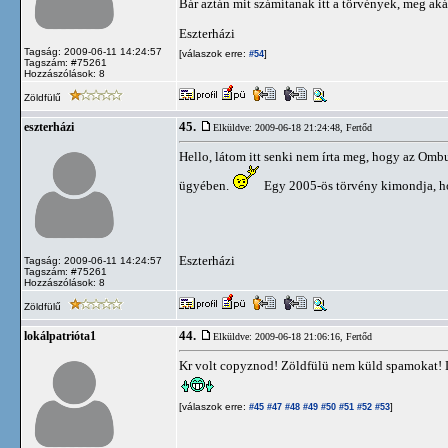
Bár aztán mit számítanak itt a törvények, meg a
Eszterházi
Tagság: 2009-06-11 14:24:57
[válaszok erre:
]
#54
Tagszám: #75261
Hozzászólások: 8
Zöldfülű
45.
eszterházi
Elküldve: 2009-06-18 21:24:48,
Fertőd
Hello, látom itt senki nem írta meg, hogy az Omb
ügyében.
Egy 2005-ös törvény kimondja, ho
Eszterházi
Tagság: 2009-06-11 14:24:57
Tagszám: #75261
Hozzászólások: 8
Zöldfülű
44.
lokálpatrióta1
Elküldve: 2009-06-18 21:06:16,
Fertőd
Kr volt copyznod! Zöldfülü nem küld spamokat! Leg
[válaszok erre:
]
#45
#47
#48
#49
#50
#51
#52
#53