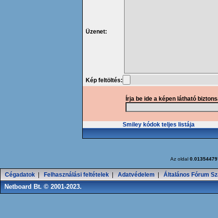
Üzenet:
Kép feltöltés:
Írja be ide a képen látható bizton
Smiley kódok teljes listája
Az oldal
0.01354479
Cégadatok
|
Felhasználási feltételek
|
Adatvédelem
|
Általános Fórum Sz
Netboard Bt. © 2001-2023.