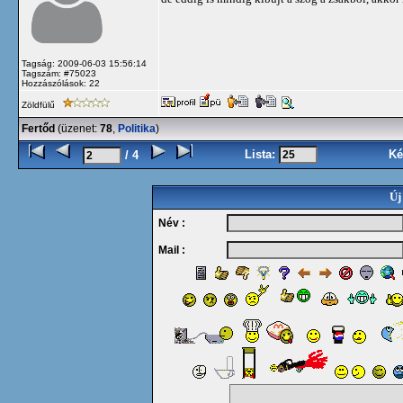
Tagság: 2009-06-03 15:56:14
Tagszám: #75023
Hozzászólások: 22
Zöldfülű
Fertőd
(üzenet:
78
,
Politika
)
Lista:
Ké
/ 4
Új
Név :
Mail :