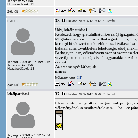
Tagszám: #75156
Hozzászólások: 13
Zöldfülű
38.
manus
Elküldve: 2009-06-12 09:12:04,
Fertőd
Üdv, lokálpatrióta1!
Kérdezed, hogy gratulálhatunk-e az új igazgatón
Meglátásom szerint elmaradhat a gratuláció, elég
keringő hírek szerint a kisebb rossz kiválasztása 
hálásan adna továbbélési lehetőséget elődjének, 
Bárhogyan lesz, véleményem szerint szerencsétlen
vezetője nem lehet képviselő, ugyanakkor az ön
szerint.
Tagság: 2009-06-07 15:53:16
Tagszám: #75156
Az eredményét láthatjuk.
Hozzászólások: 13
manus
[válaszok erre:
]
#39
Zöldfülű
37.
lokálpatrióta1
Elküldve: 2009-06-12 06:26:57,
Fertőd
Elszomorito , hogy ott tart nagyon sok polgár , s
véleményének semmibevétele sem..... ha + ez páros
Tagság: 2009-06-05 22:57:04