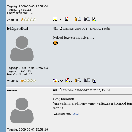
Tagság: 2009-06-05 22:57:04
Tagszám: #75112
Hozzászólások: 13
Zöldfülű
41.
lokálpatrióta1
Elküldve: 2009-06-17 23:09:32,
Fertőd
Neked legyen mondva .....
Tagság: 2009-06-05 22:57:04
Tagszám: #75112
Hozzászólások: 13
Zöldfülű
40.
manus
Elküldve: 2009-06-17 22:25:25,
Fertőd
Üdv, halódók!
Van valami eredmény vagy változás a korábbi tém
manus
[válaszok erre:
]
#41
Tagság: 2009-06-07 15:53:16