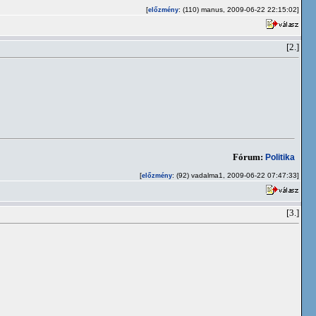
[
: (110) manus, 2009-06-22 22:15:02]
előzmény
[2.]
Fórum:
Politika
[
: (92) vadalma1, 2009-06-22 07:47:33]
előzmény
[3.]