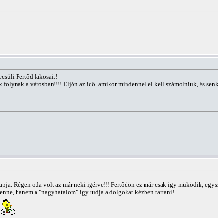
ecsüli Fertőd lakosait!
k folynak a városban!!!! Eljön az idő. amikor mindennel el kell számolniuk, és se
 kapja. Régen oda volt az már neki igérve!!! Fertődön ez már csak igy müködik, eg
lenne, hanem a "nagyhatalom" igy tudja a dolgokat kézben tartani!