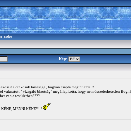
n_soler
Kép:
 lakosait a cinkosok társasága , hogyan csapta megint arcul!!
l választott " vizsgáló bizotság" megállapitotta, hogy nem összeférhetetlen Bognár
er van a testületben????
NI KÉNE, MENNI KÉNE!!!!!