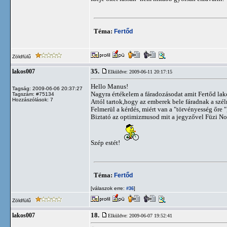
Téma:
Fertőd
Zöldfülű
35.
lakos007
Elküldve: 2009-06-11 20:17:15
Hello Manus!
Tagság: 2009-06-06 20:37:27
Nagyra értékelem a fáradozásodat amit Fertőd lako
Tagszám: #75134
Hozzászólások: 7
Attól tartok,hogy az emberek bele fáradnak a szél
Felmerül a kérdés, miért van a "törvényesség őre "
Biztató az optimizmusod mit a jegyzővel Füzi Nor
Szép estét!
Téma:
Fertőd
[válaszok erre:
]
#36
Zöldfülű
18.
lakos007
Elküldve: 2009-06-07 19:52:41