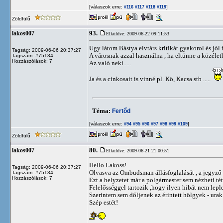
[válaszok erre:
]
#116
#117
#118
#119
Zöldfülű
93.
lakos007
Elküldve: 2009-06-22 09:11:53
Ugy látom Bástya elvtárs kritikát gyakorol és jól
Tagság: 2009-06-06 20:37:27
A városnak azzal használna , ha eltünne a közéle
Tagszám: #75134
Hozzászólások: 7
Az való neki.....
Ja és a cinkosait is vinné pl. Kö, Kacsa stb .....
Téma:
Fertőd
[válaszok erre:
]
#94
#95
#96
#97
#98
#99
#109
Zöldfülű
80.
lakos007
Elküldve: 2009-06-21 21:00:51
Hello Lakoss!
Tagság: 2009-06-06 20:37:27
Olvasva az Ombudsman állásfoglalását , a jegyző 
Tagszám: #75134
Hozzászólások: 7
Ezt a helyzetet már a polgármester sem nézheti tét
Felelősséggel tartozik ,hogy ilyen hibát nem lepl
Szerintem sem dőljenek az érintett hölgyek - ur
Szép estét!