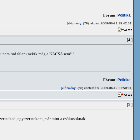
Fórum:
Politika
[
: (79) lakoss, 2009-06-21 19:42:01]
előzmény
[4.]
nki nem tud falani nekik még a KACSA sem!!!
Fórum:
Politika
[
: (58) eszterházi, 2009-06-19 21:50:01]
előzmény
[5.]
yszer neked ,egyszer nekem ,már mint a csókosoknak!