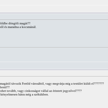
 földbe döngöli magát!!!
tből és maradna a kocsmánál.
magától távozik Fertőd városából, vagy megvárja mig a testület küldi el???????
lenül!!!
ezhet tovább, vagy cinkosságot vállal az érintett jegyzővel????
ak kényelmesen hátra még a székükben.