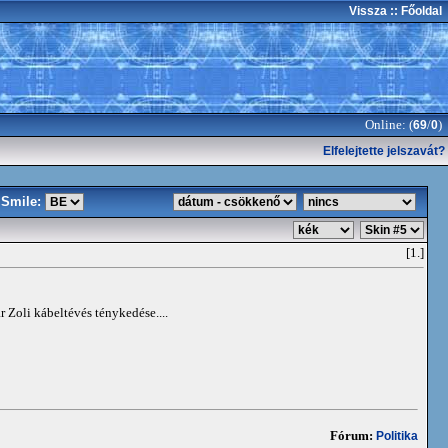
Vissza
:: Főoldal
Online: (
/
)
69
0
Elfelejtette jelszavát?
Smile:
[1.]
 Zoli kábeltévés ténykedése....
Fórum:
Politika