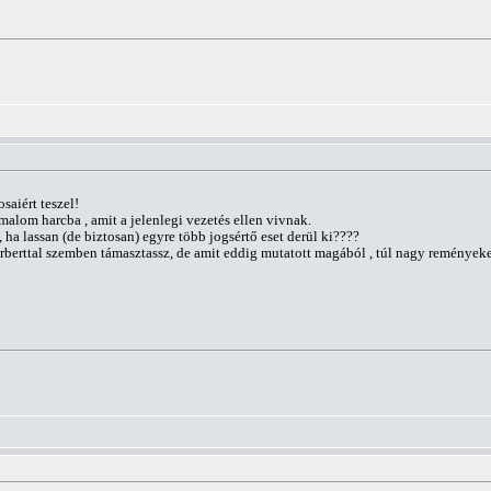
saiért teszel!
malom harcba , amit a jelenlegi vezetés ellen vivnak.
, ha lassan (de biztosan) egyre több jogsértő eset derül ki????
berttal szemben támasztassz, de amit eddig mutatott magából , túl nagy reményeket