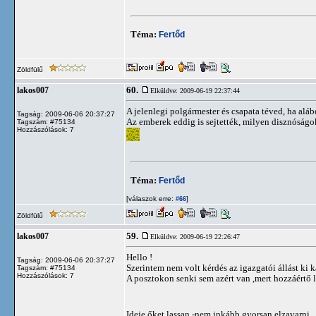
Téma:
Fertőd
Zöldfülű
60.
lakos007
Elküldve: 2009-06-19 22:37:44
A jelenlegi polgármester és csapata téved, ha aláb
Tagság: 2009-06-06 20:37:27
Az emberek eddig is sejtették, milyen disznóságo
Tagszám: #75134
Hozzászólások: 7
Téma:
Fertőd
[válaszok erre:
]
#66
Zöldfülű
59.
lakos007
Elküldve: 2009-06-19 22:26:47
Hello !
Tagság: 2009-06-06 20:37:27
Szerintem nem volt kérdés az igazgatói állást ki
Tagszám: #75134
Hozzászólások: 7
A posztokon senki sem azért van ,mert hozzáértő 
Ideje őket lassan -nem inkább gyorsan elzavarni.