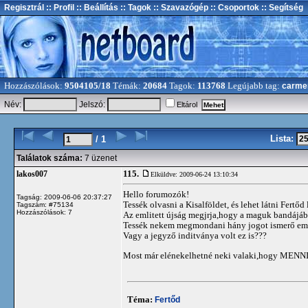
Regisztrál
:: Profil
:: Beállítás
:: Tagok
:: Szavazógép
:: Csoportok
:: Segítség
Hozzászólások:
9504105/18
Témák:
20684
Tagok:
113768
Legújabb tag:
carme
Név:
Jelszó:
Eltárol
Lista:
/ 1
Találatok száma:
7 üzenet
115.
lakos007
Elküldve: 2009-06-24 13:10:34
Hello forumozók!
Tagság: 2009-06-06 20:37:27
Tessék olvasni a Kisalföldet, és lehet látni Fertőd
Tagszám: #75134
Hozzászólások: 7
Az emlitett újság megjrja,hogy a maguk bandájábó
Tessék nekem megmondani hány jogot ismerő emb
Vagy a jegyző inditványa volt ez is???
Most már elénekelhetné neki valaki,hogy MEN
Téma:
Fertőd