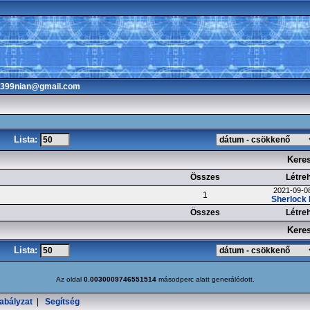
3399nian@gmail.com
Lista:
Kere
Összes
Létre
2021-09-08
1
Sherlock
Összes
Létre
Kere
Lista:
Az oldal
0.0030009746551514
másodperc alatt generálódott.
abályzat
|
Segítség