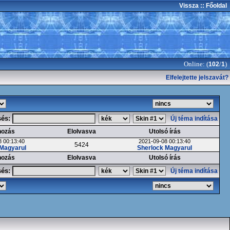
Vissza
:: Főoldal
Online: (
/
)
102
1
Elfelejtette jelszavát?
sés:
Új téma indítása
hozás
Elolvasva
Utolsó írás
 00:13:40
2021-09-08 00:13:40
5424
 Magyarul
Sherlock Magyarul
hozás
Elolvasva
Utolsó írás
sés:
Új téma indítása