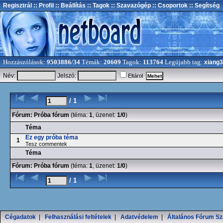
Regisztrál
:: Profil
:: Beállítás
:: Tagok
:: Szavazógép
:: Csoportok
:: Segítség
Hozzászólások:
9503886/34
Témák:
20609
Tagok:
113764
Legújabb tag:
xiang
Név:
Jelszó:
Eltárol
/ 1
Fórum:
Próba fórum
(téma:
1
, üzenet:
1/0
)
Téma
Ez egy próba téma
1
Tesz commentek
Téma
Fórum:
Próba fórum
(téma:
1
, üzenet:
1/0
)
/ 1
Cégadatok
|
Felhasználási feltételek
|
Adatvédelem
|
Általános Fórum Sz