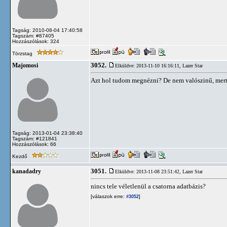
Tagság: 2010-08-04 17:40:58
Tagszám: #87405
Hozzászólások: 324
Törzstag
3052.
Majomosi
Elküldve: 2013-11-10 16:16:11,
Lazer Star
Azt hol tudom megnézni? De nem valószinű, mert 
Tagság: 2013-01-04 23:38:40
Tagszám: #121841
Hozzászólások: 66
Kezdő
3051.
kanadadry
Elküldve: 2013-11-08 23:51:42,
Lazer Star
nincs tele véletlenül a csatorna adatbázis?
[válaszok erre:
]
#3052