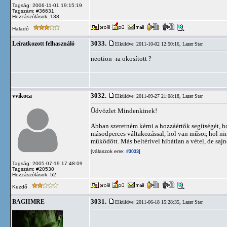
Tagság: 2006-11-01 19:15:19
Tagszám: #36631
Hozzászólások: 138
Haladó
3033.
Leíratkozott felhasználó
Elküldve: 2011-10-02 12:50:16,
Lazer Star
neotion -ra okosított ?
3032.
vvikoca
Elküldve: 2011-09-27 21:08:18,
Lazer Star
Üdvözlet Mindenkinek!
Abban szeretném kérni a hozzáértők segítségét, ho
másodperces váltakozással, hol van műsor, hol nin
működött. Más beltérivel hibátlan a vétel, de sa
[válaszok erre:
]
#3033
Tagság: 2005-07-19 17:48:09
Tagszám: #20530
Hozzászólások: 52
Kezdő
3031.
BAGIIMRE
Elküldve: 2011-06-18 15:28:35,
Lazer Star