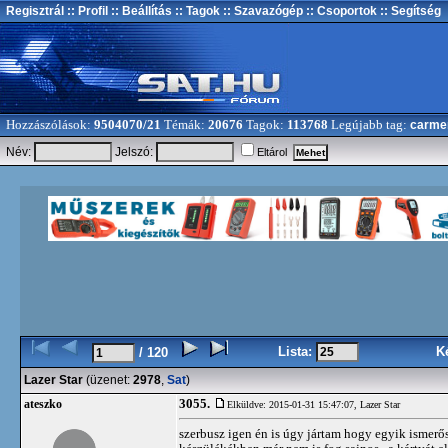
Regisztrál
:: Profil
:: Beállítás
:: Tagok
:: Szavazógép
:: Csoportok
:: Segítség
Hozzászólások:
9504070/21
Témák:
20676
Tagok:
113768
Legújabb tag:
carme
Név:
Jelszó:
Eltárol
Lista:
K
/ 120
Lazer Star
(üzenet:
2978
,
Sat
)
3055.
ateszko
Elküldve: 2015-01-31 15:47:07,
Lazer Star
szerbusz igen én is úgy jártam hogy egyik ismerő