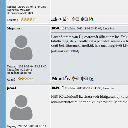
Tagság: 2010-08-04 17:40:58
Tagszám: #87405
Hozzászólások: 324
Törzstag
3050.
Majomosi
Elküldve: 2013-11-08 23:42:02,
Lazer Star
Lazer Starom van.Ú j csatornát állitottam be, Freki
találta meg, de kitörölte azt a pár adót, aminek a
csati beállitásának, anélkül, h. a már meglévőt k
[válaszok erre:
]
#3051
Tagság: 2013-01-04 23:38:40
Tagszám: #121841
Hozzászólások: 66
Kezdő
3049.
joco41
Elküldve: 2012-06-10 21:43:35,
Lazer Star
Hii!! Köszönöm!! Ez tiszta volt idáig,csak uj k
adminisztrátor-ral történö kulcs bevitelt. Mert
Tagság: 2007-10-02 20:48:11