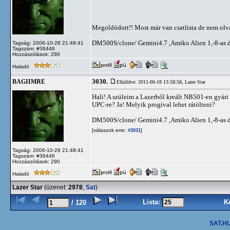
Megoldódott!! Most már van csatlista de nem olv
DM500S/clone/ Gemini4.7 ,Amiko Alien 1,-8-as dis
Tagság: 2006-10-28 21:48:41
Tagszám: #36446
Hozzászólások: 290
Haladó
3030.
BAGIIMRE
Elküldve: 2011-06-18 13:58:58,
Lazer Star
Hali! A szüleim a Lazerből kreált NB501-en gyár
UPC-re? Ja! Melyik progival lehet rátölteni?
DM500S/clone/ Gemini4.7 ,Amiko Alien 1,-8-as dis
[válaszok erre:
]
#3031
Tagság: 2006-10-28 21:48:41
Tagszám: #36446
Hozzászólások: 290
Haladó
Lazer Star
(üzenet:
2978
,
Sat
)
Lista:
K
/ 120
SAT.HU