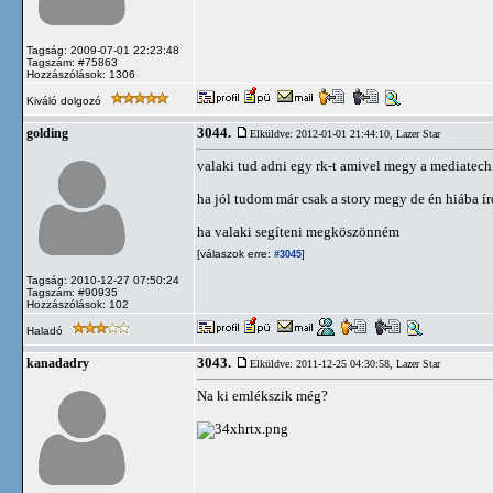
Tagság: 2009-07-01 22:23:48
Tagszám: #75863
Hozzászólások: 1306
Kiváló dolgozó
3044.
golding
Elküldve: 2012-01-01 21:44:10,
Lazer Star
valaki tud adni egy rk-t amivel megy a mediatec
ha jól tudom már csak a story megy de én hiába í
ha valaki segíteni megköszönném
[válaszok erre:
]
#3045
Tagság: 2010-12-27 07:50:24
Tagszám: #90935
Hozzászólások: 102
Haladó
3043.
kanadadry
Elküldve: 2011-12-25 04:30:58,
Lazer Star
Na ki emlékszik még?