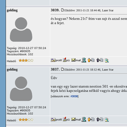
3039.
golding
Elküldve: 2011-11-21 18:44:48,
Lazer Star
és hogyan? Nekem 21t7 frim van rajt és azzal ne
át a fejet.
Tagság: 2010-12-27 07:50:24
Tagszám: #90935
Hozzászólások: 102
Haladó
3037.
golding
Elküldve: 2011-11-21 18:12:46,
Lazer Star
Üdv
van egy egy lazer starom neotion 501 -re okosítva
fejek kézi kapcsolgatása nélkül vagyis ahogy átk
[válaszok erre:
]
#3038
Tagság: 2010-12-27 07:50:24
Tagszám: #90935
Hozzászólások: 102
Haladó