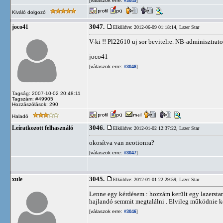
[válaszok erre:
]
#3049
Kiváló dolgozó
3047.
joco41
Elküldve: 2012-06-09 01:18:14,
Lazer Star
V-ki !! Pl22610 uj sor bevitelre. NB-adminisztrator
joco41
[válaszok erre:
]
#3048
Tagság: 2007-10-02 20:48:11
Tagszám: #49905
Hozzászólások: 290
Haladó
3046.
Leíratkozott felhasználó
Elküldve: 2012-01-02 12:37:22,
Lazer Star
okosítva van neotionra?
[válaszok erre:
]
#3047
3045.
xule
Elküldve: 2012-01-01 22:29:59,
Lazer Star
Lenne egy kérdésem : hozzám került egy lazersta
hajlandó semmit megtalálni . Elvileg működnie kén
[válaszok erre:
]
#3046