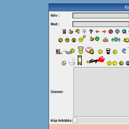
Új
Név :
Mail :
Üzenet:
Kép feltöltés: