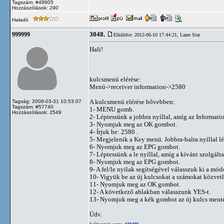
Tagszám: #49905
Hozzászólások: 290
Haladó
3048.
999999
Elküldve: 2012-06-10 17:44:21,
Lazer Star
Hali!
kulcsmenü elérése:
Menü->receiver information->2580
A kulcsmenü elérése bővebben:
Tagság: 2008-03-31 10:53:07
Tagszám: #57740
1- MENU gomb.
Hozzászólások: 2549
2- Léptessünk a jobbra nyíllal, amíg az Informati
3- Nyomjuk meg az OK gombot.
4- Írjuk be: 2580 .
5- Megjelenik a Key menü. Jobbra-balra nyíllal lé
6- Nyomjuk meg az EPG gombot.
7- Léptessünk a le nyíllal, amíg a kívánt szolgált
8- Nyomjuk meg az EPG gombot.
9- A fel/le nyilak segítségével válasszuk ki a m
10- Vigyük be az új kulcsokat a számokat közvetlen
11- Nyomjuk meg az OK gombot.
12- A következő ablakban válasszunk YES-t.
13- Nyomjuk meg a kék gombot az új kulcs menté
Üdv.