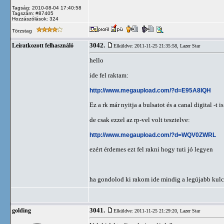
Tagság: 2010-08-04 17:40:58
Tagszám: #87405
Hozzászólások: 324
Törzstag
3042.
Leíratkozott felhasználó
Elküldve: 2011-11-25 21:35:58,
Lazer Star
hello
ide fel raktam:
http://www.megaupload.com/?d=E95A8IQH
Ez a rk már nyitja a bulsatot és a canal digital -t is
de csak ezzel az rp-vel volt tesztelve:
http://www.megaupload.com/?d=WQV0ZWRL
ezért érdemes ezt fel rakni hogy tuti jó legyen
ha gondolod ki rakom ide mindig a legújabb kulc
3041.
golding
Elküldve: 2011-11-25 21:29:20,
Lazer Star