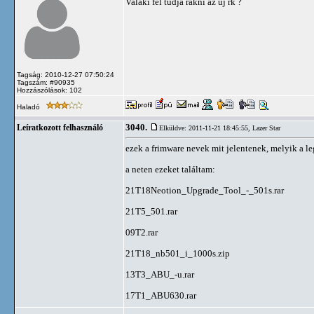
Valaki fel tudja rakni az új rk ?
Tagság: 2010-12-27 07:50:24
Tagszám: #90935
Hozzászólások: 102
Haladó
3040.
Leíratkozott felhasználó
Elküldve: 2011-11-21 18:45:55,
Lazer Star
ezek a frimware nevek mit jelentenek, melyik a l
a neten ezeket találtam:
21T18Neotion_Upgrade_Tool_-_501s.rar
21T5_501.rar
09T2.rar
21T18_nb501_i_1000s.zip
13T3_ABU_-u.rar
17T1_ABU630.rar