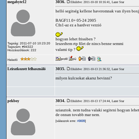
3036.
megabyte12
Elküldve: 2011-10-18 10:16:41,
Lazer Star
helló segitség kellene haveromnak van ilyen box
BAGF11.0+ 05-24 2005
Cfn1-az ez a hardver verzió
hogyan lehet frissiben ?
leszedtem rtp filet de nincs benne semmi
Tagság: 2011-07-10 10:23:20
Tagszám: #94322
valami tip ?
Hozzászólások: 222
Haladó
3035.
Leíratkozott felhasználó
Elküldve: 2011-10-13 21:36:32,
Lazer Star
milyen kulcsokat akarsz bevinni?
3034.
pekboy
Elküldve: 2011-10-13 17:24:44,
Lazer Star
sziasztok. nem tudna valaki segiteni hogyan lehet
de onnan tovabb mar nem.
[válaszok erre:
]
#3035