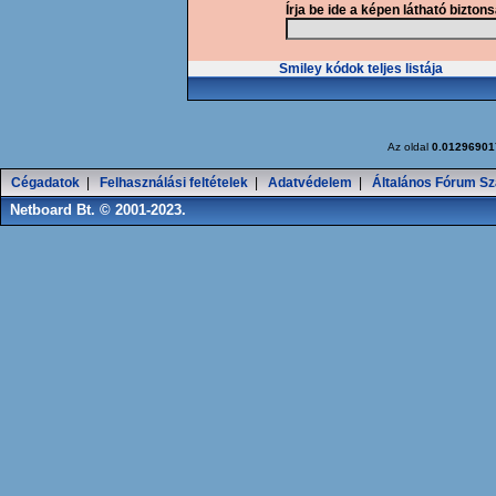
Írja be ide a képen látható bizton
Smiley kódok teljes listája
Az oldal
0.01296901
Cégadatok
|
Felhasználási feltételek
|
Adatvédelem
|
Általános Fórum Sz
Netboard Bt. © 2001-2023.