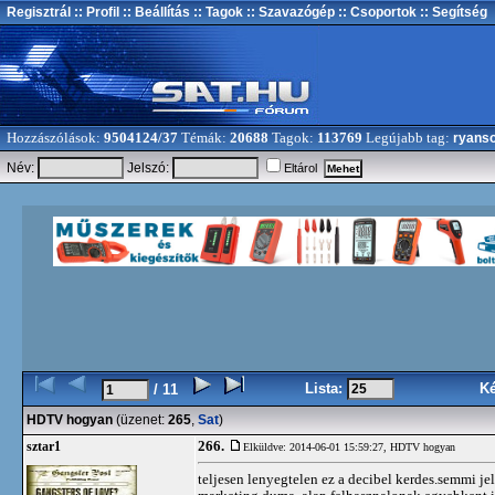
Regisztrál
:: Profil
:: Beállítás
:: Tagok
:: Szavazógép
:: Csoportok
:: Segítség
Hozzászólások:
9504124/37
Témák:
20688
Tagok:
113769
Legújabb tag:
ryans
Név:
Jelszó:
Eltárol
Lista:
K
/ 11
HDTV hogyan
(üzenet:
265
,
Sat
)
266.
sztar1
Elküldve: 2014-06-01 15:59:27,
HDTV hogyan
teljesen lenyegtelen ez a decibel kerdes.semmi je