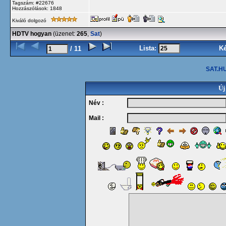
Tagszám: #22676
Hozzászólások: 1848
Kiváló dolgozó
HDTV hogyan
(üzenet:
265
,
Sat
)
Lista:
K
/ 11
SAT.HU
Új
Név :
Mail :