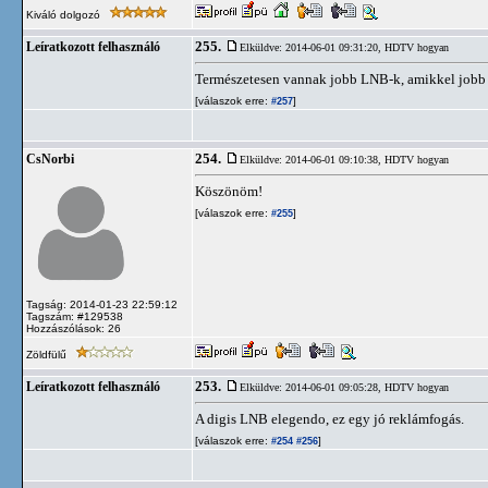
Kiváló dolgozó
255.
Leíratkozott felhasználó
Elküldve: 2014-06-01 09:31:20,
HDTV hogyan
Természetesen vannak jobb LNB-k, amikkel jobb je
[válaszok erre:
]
#257
254.
CsNorbi
Elküldve: 2014-06-01 09:10:38,
HDTV hogyan
Köszönöm!
[válaszok erre:
]
#255
Tagság: 2014-01-23 22:59:12
Tagszám: #129538
Hozzászólások: 26
Zöldfülű
253.
Leíratkozott felhasználó
Elküldve: 2014-06-01 09:05:28,
HDTV hogyan
A digis LNB elegendo, ez egy jó reklámfogás.
[válaszok erre:
]
#254
#256