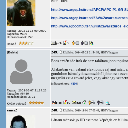
Nem 100%...
http://www.argep.hu/trend/APCP/APC-P1-GR-
http://www.argep.hu/trend/ZAVA/Zavarszueroes
http://www.rgbcomputer.hu/list/zavarszuros_el
Tagság: 2002-11-16 00:00:00
Tagszám: #439
Hozzászólások: 246
Haladó
249.
[Bukta]
Elküldve: 2014-05-22 21:54:53,
HDTV hogyan
Bocs amiért ide írok de nem találtam jobb topikot
A lakásban van valami elektromos zaj ami miatt 
gondolom bármelyik szomszédtól jöhet ez a zavar 
megszűri ezt a zavaró jelet, vagy akár egy szünet
[válaszok erre:
]
#250
Tagság: 2003-09-07 21:14:26
Tagszám: #6486
Hozzászólások: 2791
Kiváló dolgozó
248.
sanca2
Elküldve: 2010-11-01 07:03:48,
HDTV hogyan
Láttam már sok jó HD csatorna képét,de ez felülm