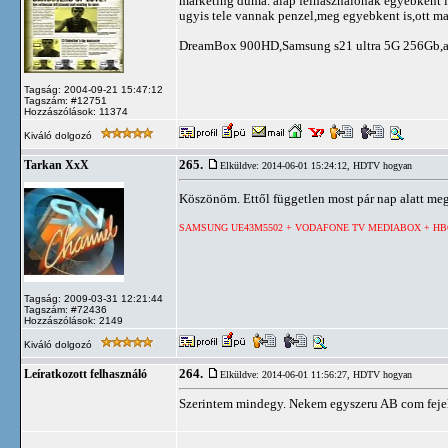
marketing duma. alap felhasznalonak egyebkent is 
ugyis tele vannak penzel,meg egyebkent is,ott 
DreamBox 900HD,Samsung s21 ultra 5G 256Gb,appl
Tagság: 2004-09-21 15:47:12
Tagszám: #12751
Hozzászólások: 11374
Kiváló dolgozó
265.
Tarkan XxX
Elküldve: 2014-06-01 15:24:12,
HDTV hogyan
Köszönöm. Ettől független most pár nap alatt me
SAMSUNG UE43M5502 + VODAFONE TV MEDIABOX + HB
Tagság: 2009-03-31 12:21:44
Tagszám: #72436
Hozzászólások: 2149
Kiváló dolgozó
264.
Leíratkozott felhasználó
Elküldve: 2014-06-01 11:56:27,
HDTV hogyan
Szerintem mindegy. Nekem egyszeru AB com fejek