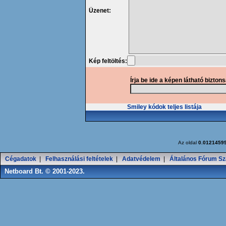
Üzenet:
Kép feltöltés:
Írja be ide a képen látható bizton
Smiley kódok teljes listája
Az oldal
0.0121459
Cégadatok
|
Felhasználási feltételek
|
Adatvédelem
|
Általános Fórum Sz
Netboard Bt. © 2001-2023.