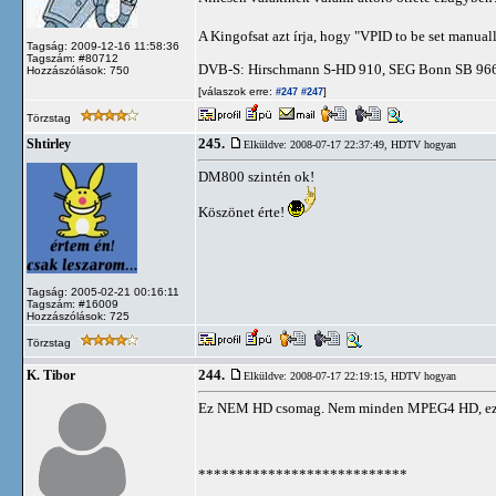
A Kingofsat azt írja, hogy "VPID to be set manuall
Tagság: 2009-12-16 11:58:36
Tagszám: #80712
DVB-S: Hirschmann S-HD 910, SEG Bonn SB 966
Hozzászólások: 750
[válaszok erre:
]
#247
#247
Törzstag
245.
Shtirley
Elküldve: 2008-07-17 22:37:49,
HDTV hogyan
DM800 szintén ok!
Köszönet érte!
Tagság: 2005-02-21 00:16:11
Tagszám: #16009
Hozzászólások: 725
Törzstag
244.
K. Tibor
Elküldve: 2008-07-17 22:19:15,
HDTV hogyan
Ez NEM HD csomag. Nem minden MPEG4 HD, ez 
***************************