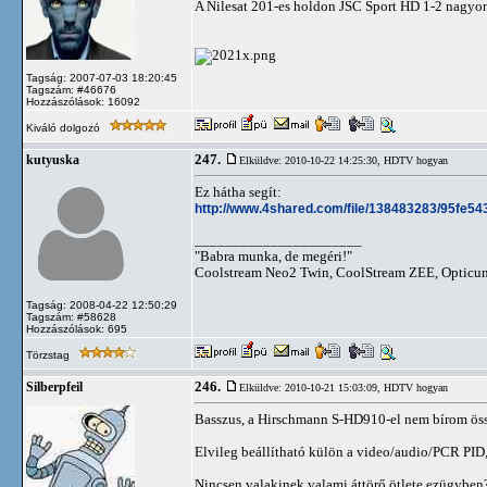
A Nilesat 201-es holdon JSC Sport HD 1-2 nagyo
Tagság: 2007-07-03 18:20:45
Tagszám: #46676
Hozzászólások: 16092
Kiváló dolgozó
247.
kutyuska
Elküldve: 2010-10-22 14:25:30,
HDTV hogyan
Ez hátha segít:
http://www.4shared.com/file/138483283/95fe5
______________________
"Babra munka, de megéri!"
Coolstream Neo2 Twin, CoolStream ZEE, Opticu
Tagság: 2008-04-22 12:50:29
Tagszám: #58628
Hozzászólások: 695
Törzstag
246.
Silberpfeil
Elküldve: 2010-10-21 15:03:09,
HDTV hogyan
Basszus, a Hirschmann S-HD910-el nem bírom össz
Elvileg beállítható külön a video/audio/PCR PID,
Nincsen valakinek valami áttörő ötlete ezügyben