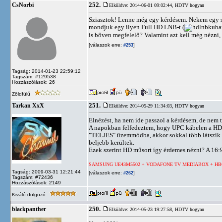
252.
CsNorbi
Elküldve: 2014-06-01 09:02:44,
HDTV hogyan
Sziasztok! Lenne még egy kérdésem. Nekem egy si
mondjuk egy ilyen Full HD LNB-t (
is bőven megfelelő? Valamint azt kell még nézni,
[válaszok erre:
]
#253
Tagság: 2014-01-23 22:59:12
Tagszám: #129538
Hozzászólások: 26
Zöldfülű
251.
Tarkan XxX
Elküldve: 2014-05-29 11:34:03,
HDTV hogyan
Elnézést, ha nem ide passzol a kérdésem, de nem t
A napokban felfedeztem, hogy UPC kábelen a HD 
"TELJES" üzemmódba, akkor sokkal több látszik a
beljebb kerültek.
Ezek szerint HD műsort így érdemes nézni? A 16:9
SAMSUNG UE43M5502 + VODAFONE TV MEDIABOX + HB
Tagság: 2009-03-31 12:21:44
[válaszok erre:
]
#262
Tagszám: #72436
Hozzászólások: 2149
Kiváló dolgozó
250.
blackpanther
Elküldve: 2014-05-23 19:27:58,
HDTV hogyan