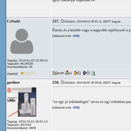
257.
CsNorbi
Elküldve: 2014-06-01 09:45:14,
HDTV hogyan
Értem, és a kisebb vagy a nagyobb zajtényező a 
[válaszok erre:
]
#259
Tagság: 2014-01-23 22:59:12
Tagszám: #129538
Hozzászólások: 26
Zöldfülű
256.
gardiner
Elküldve: 2014-06-01 09:39:06,
HDTV hogyan
"ez egy jó reklámfogás" szvsz ez egy etikátlan p
[válaszok erre:
]
#258
Tagság: 2004-10-21 09:01:13
Tagszám: #13316
Hozzászólások: 3909