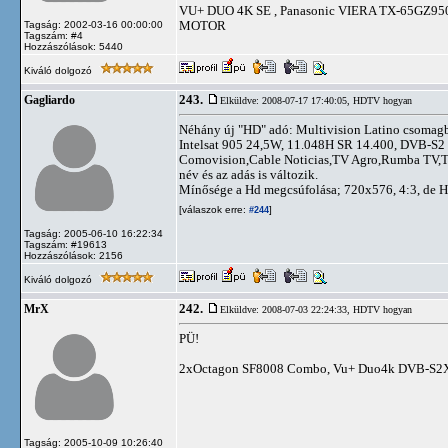
VU+ DUO 4K SE , Panasonic VIERA TX-65GZ950
MOTOR
Tagság: 2002-03-16 00:00:00
Tagszám: #4
Hozzászólások: 5440
Kiváló dolgozó
243.
Gagliardo
Elküldve: 2008-07-17 17:40:05,
HDTV hogyan
Néhány új "HD" adó: Multivision Latino csomag
Intelsat 905 24,5W, 11.048H SR 14.400, DVB-S
Comovision,Cable Noticias,TV Agro,Rumba TV,Tele 
név és az adás is változik.
Mínősége a Hd megcsúfolása; 720x576, 4:3, de H
[válaszok erre:
]
#244
Tagság: 2005-06-10 16:22:34
Tagszám: #19613
Hozzászólások: 2156
Kiváló dolgozó
242.
MrX
Elküldve: 2008-07-03 22:24:33,
HDTV hogyan
PÜ!
2xOctagon SF8008 Combo, Vu+ Duo4k DVB-S2
Tagság: 2005-10-09 10:26:40