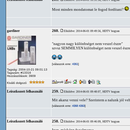
Most minden mondatomat le fogod fordítani?
260.
gardiner
Elküldve: 2014-06-01 09:49:56,
HDTV hogyan
"nagyon nagy különbséget nem veszel észre"
szvsz SEMMILYEN különbséget nem veszel észre.
.
[válaszok erre:
]
#261
Tagság: 2004-10-21 09:01:13
Tagszám: #13316
Hozzászólások: 3909
Kiváló dolgozó
259.
Leíratkozott felhasználó
Elküldve: 2014-06-01 09:48:07,
HDTV hogyan
Mit akarsz venni vele? Szerintem a nalunk jól ve
[válaszok erre:
]
#260
#263
258.
Leíratkozott felhasználó
Elküldve: 2014-06-01 09:46:09,
HDTV hogyan
Igen, másképp fogalmazva.