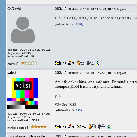
263.
CsNorbi
Elküldve: 2014-06-01 11:52:21,
HDTV hogyan
UPC-t. De így is úgy is kell vennem egy másik LN
[válaszok erre:
]
#264
Tagság: 2014-01-23 22:59:12
Tagszám: #129538
Hozzászólások: 26
Zöldfülű
262.
yaksi
Elküldve: 2014-06-01 10:57:20,
HDTV hogyan
Amit ilyenkor látsz, az a safe area. Ez mindig ot
szempontjából hasznosat) nem tartalmaz.
yaksi
VU+ Uno 4K SE
[válaszok erre:
]
#265
Tagság: 2004-07-30 18:37:58
Tagszám: #11773
Hozzászólások: 15579
Kiváló dolgozó
261.
Leíratkozott felhasználó
Elküldve: 2014-06-01 10:51:58,
HDTV hogyan