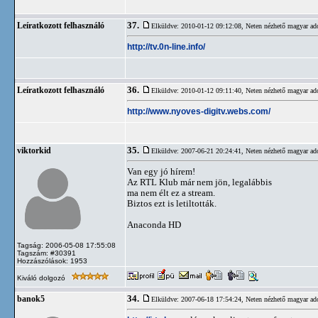
37.
Leíratkozott felhasználó
Elküldve: 2010-01-12 09:12:08,
Neten nézhető magyar ad
http://tv.0n-line.info/
36.
Leíratkozott felhasználó
Elküldve: 2010-01-12 09:11:40,
Neten nézhető magyar ad
http://www.nyoves-digitv.webs.com/
35.
viktorkid
Elküldve: 2007-06-21 20:24:41,
Neten nézhető magyar ad
Van egy jó hírem!
Az RTL Klub már nem jön, legalábbis
ma nem élt ez a stream.
Biztos ezt is letiltották.
Anaconda HD
Tagság: 2006-05-08 17:55:08
Tagszám: #30391
Hozzászólások: 1953
Kiváló dolgozó
34.
banok5
Elküldve: 2007-06-18 17:54:24,
Neten nézhető magyar ad