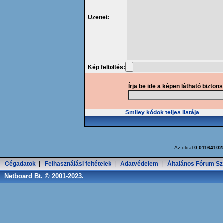
Üzenet:
Kép feltöltés:
Írja be ide a képen látható bizton
Smiley kódok teljes listája
Az oldal
0.01164102
Cégadatok
|
Felhasználási feltételek
|
Adatvédelem
|
Általános Fórum Sz
Netboard Bt. © 2001-2023.