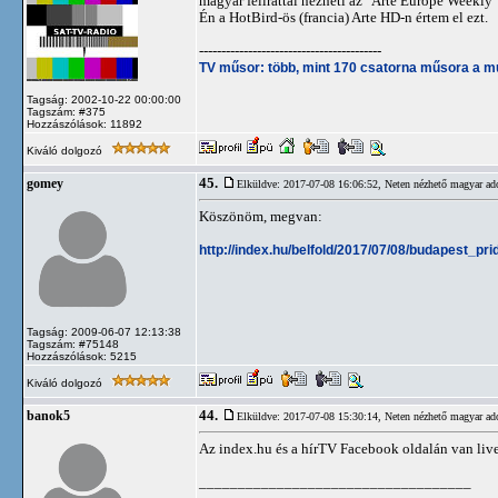
magyar felirattal nézheti az "Arte Europe Weekly
Én a HotBird-ös (francia) Arte HD-n értem el ezt.
-----------------------------------------
TV műsor: több, mint 170 csatorna műsora a m
Tagság: 2002-10-22 00:00:00
Tagszám: #375
Hozzászólások: 11892
Kiváló dolgozó
45.
gomey
Elküldve: 2017-07-08 16:06:52,
Neten nézhető magyar ad
Köszönöm, megvan:
http://index.hu/belfold/2017/07/08/budapest_pr
Tagság: 2009-06-07 12:13:38
Tagszám: #75148
Hozzászólások: 5215
Kiváló dolgozó
44.
banok5
Elküldve: 2017-07-08 15:30:14,
Neten nézhető magyar ad
Az index.hu és a hírTV Facebook oldalán van live
___________________________________