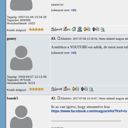
sweet.tv
[válaszok erre:
]
#45
Tagság: 2007-01-06 15:34:28
Tagszám: #39568
Hozzászólások: 1422
Kiváló dolgozó
43.
gomey
Elküldve: 2017-07-08 15:28:56,
Neten nézhető magyar ad
A múltkor a YOUTUBE-on adták, de most nem ta
[válaszok erre:
]
#44
Tagság: 2009-06-07 12:13:38
Tagszám: #75148
Hozzászólások: 5215
Kiváló dolgozó
42.
banok5
Elküldve: 2017-07-08 14:14:07,
Neten nézhető magyar ad
Itt az van ígérve, hogy streamelve lesz
https://www.facebook.com/magyarinfo/?fref=ts
___________________________________
sweet.tv