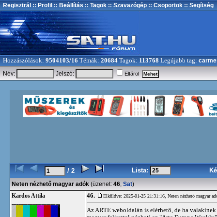
Regisztrál
:: Profil
:: Beállítás
:: Tagok
:: Szavazógép
:: Csoportok
:: Segítség
Hozzászólások:
9504103/16
Témák:
20684
Tagok:
113768
Legújabb tag:
carme
Név:
Jelszó:
Eltárol
Lista:
Ké
/ 2
Neten nézhető magyar adók
(üzenet:
46
,
Sat
)
46.
Kardos Attila
Elküldve: 2025-01-25 21:31:16,
Neten nézhető magyar ad
Az ARTE weboldalán is elérhető, de ha valakinek