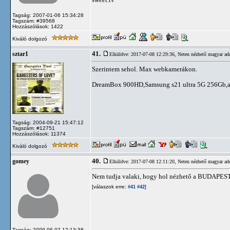
Tagság: 2007-01-06 15:34:28
Tagszám: #39568
Hozzászólások: 1422
Kiváló dolgozó
41.
sztar1
Elküldve: 2017-07-08 12:29:36,
Neten nézhető magyar ad
Szerintem sehol. Max webkamerákon.
DreamBox 900HD,Samsung s21 ultra 5G 256Gb,appl
Tagság: 2004-09-21 15:47:12
Tagszám: #12751
Hozzászólások: 11374
Kiváló dolgozó
40.
gomey
Elküldve: 2017-07-08 12:11:20,
Neten nézhető magyar ad
Nem tudja valaki, hogy hol nézhető a BUDAPES
[válaszok erre:
]
#41
#42
Tagság: 2009-06-07 12:13:38