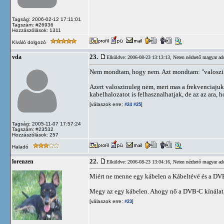
Tagság: 2006-02-12 17:11:01
Tagszám: #26936
Hozzászólások: 1311
Kiváló dolgozó
23.
vda
Elküldve: 2006-08-23 13:13:13,
Neten nézhető magyar ad
Nem mondtam, hogy nem. Azt mondtam: "valoszi
Azert valoszinuleg nem, mert mas a frekvenciajuk
kabelhalozatot is felhasznalhatjak, de az az ara, 
[válaszok erre:
]
#24
#25
Tagság: 2005-11-07 17:57:24
Tagszám: #23532
Hozzászólások: 257
Haladó
22.
lorenzen
Elküldve: 2006-08-23 13:04:16,
Neten nézhető magyar ad
Miért ne menne egy kábelen a Kábeltévé és a D
Megy az egy kábelen. Ahogy nő a DVB-C kínálat,
[válaszok erre:
]
#23