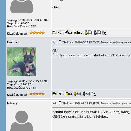
chro
Tagság: 2003-12-25 23:42:34
Tagszám: #7856
Hozzászólások: 1057
Kiváló dolgozó
25.
lorenzen
Elküldve: 2006-08-23 13:53:22,
Neten nézhető magyar ad
OK!
Én olyan lakásban lakom ahol él a DVB-C szolgál
Tagság: 2005-07-12 15:17:01
Tagszám: #20376
Hozzászólások: 2488
Kiváló dolgozó
24.
latency
Elküldve: 2006-08-23 13:18:36,
Neten nézhető magyar ad
Semmi köze a csillapításnak a DVB-C-hez, főleg, 
OIRT1-es csatornán küldi a jeleket.