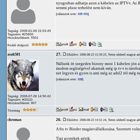
nyugodtan adhatja azon a kábelen az IPTV-t. Az I
semmi plusz terhelést nem kíván.
[válaszok erre:
]
#29
#31
Tagság: 2006-01-09 22:03:45
Tagszám: #25600
Hozzászólások: 5501
Kiváló dolgozó
27.
zsolt501
Elküldve: 2006-08-23 15:39:23,
Neten nézhető magyar ad
Nállunk itt szegeden bizony most 1 kábelen jön a 
modem segítségével akarnak még ip tv-t is ráer
net legyen és gyors is ami még az adsl2 röl még 
[válaszok erre:
]
#28
Tagság: 2006-07-28 14:50:42
Tagszám: #33111
Hozzászólások: 907
Törzstag
26.
chromax
Elküldve: 2006-08-23 14:51:24,
Neten nézhető magyar ad
A fix tv Binder magánvállalkozása. Szeretett volna
Tini gyerekek nézik.