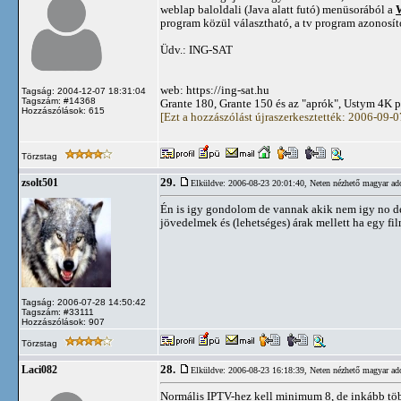
weblap baloldali (Java alatt futó) menüsorából a
program közül választható, a tv program azonosító 
Üdv.: ING-SAT
web: https://ing-sat.hu
Tagság: 2004-12-07 18:31:04
Tagszám: #14368
Grante 180, Grante 150 és az "aprók", Ustym 4K 
Hozzászólások: 615
[Ezt a hozzászólást újraszerkesztették: 2006-09-
Törzstag
29.
zsolt501
Elküldve: 2006-08-23 20:01:40,
Neten nézhető magyar ad
Én is igy gondolom de vannak akik nem igy no de
jövedelmek és (lehetséges) árak mellett ha egy f
Tagság: 2006-07-28 14:50:42
Tagszám: #33111
Hozzászólások: 907
Törzstag
28.
Laci082
Elküldve: 2006-08-23 16:18:39,
Neten nézhető magyar ad
Normális IPTV-hez kell minimum 8, de inkább több 