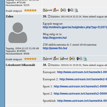
Tagszám: #75148
Hozzászólások: 5215
Kiváló dolgozó
39.
Zolien
Elküldve: 2011-03-24 23:25:24,
Neten nézhető magyar ad
Egypár magyar:
http://onlinetv.gportal.hu/gindex.php?pg=31207
Meg még ez is:
http://ingyentv.hu/
256 rádiócsatorna és 1 zenei tévécsatorna:
http://powerfm.hu/
Tagság: 2004-12-15 21:00:48
Tagszám: #14500
Hozzászólások: 8508
Kiváló dolgozó
38.
Leíratkozott felhasználó
Elküldve: 2010-01-31 19:59:33,
Neten nézhető magyar ad
Eurosport:
http://www.ustream.tv/channel/e1-0
Eurosport 2:
http://www.ustream.tv/channel/e2
Sport 1:
http://www.ustream.tv/channel/s1-000
Sport 2:
http://www.ustream.tv/channel/s2-000
Sportklub:
http://www.ustream.tv/channel/sk-0