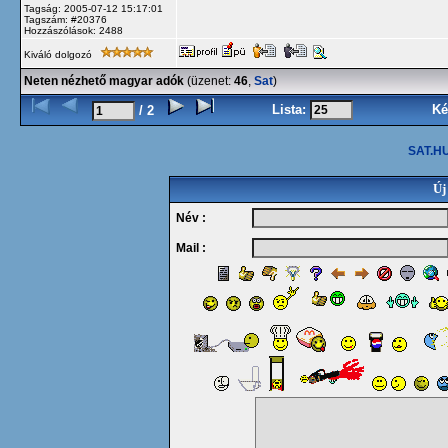
Tagság: 2005-07-12 15:17:01
Tagszám: #20376
Hozzászólások: 2488
Kiváló dolgozó
Neten nézhető magyar adók
(üzenet:
46
,
Sat
)
Lista:
Ké
/ 2
SAT.HU
Új
Név :
Mail :