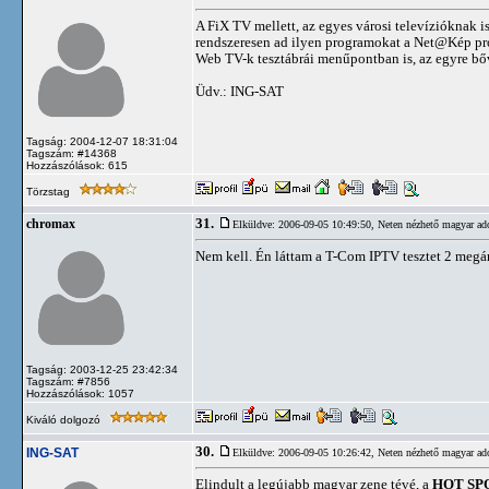
A FiX TV mellett, az egyes városi televízióknak i
rendszeresen ad ilyen programokat a Net@Kép pr
Web TV-k tesztábrái menűpontban is, az egyre bő
Üdv.: ING-SAT
Tagság: 2004-12-07 18:31:04
Tagszám: #14368
Hozzászólások: 615
Törzstag
31.
chromax
Elküldve: 2006-09-05 10:49:50,
Neten nézhető magyar ad
Nem kell. Én láttam a T-Com IPTV tesztet 2 megán,
Tagság: 2003-12-25 23:42:34
Tagszám: #7856
Hozzászólások: 1057
Kiváló dolgozó
30.
ING-SAT
Elküldve: 2006-09-05 10:26:42,
Neten nézhető magyar ad
Elindult a legújabb magyar zene tévé, a
HOT SP