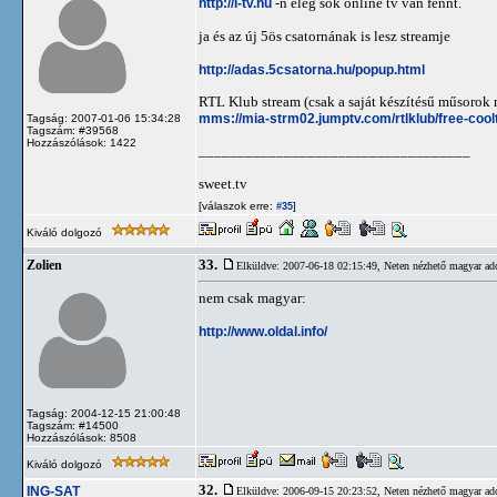
http://i-tv.hu
-n elég sok online tv van fennt.
ja és az új 5ös csatornának is lesz streamje
http://adas.5csatorna.hu/popup.html
RTL Klub stream (csak a saját készítésű műsorok
mms://mia-strm02.jumptv.com/rtlklub/free-coolt
Tagság: 2007-01-06 15:34:28
Tagszám: #39568
Hozzászólások: 1422
___________________________________
sweet.tv
[válaszok erre:
]
#35
Kiváló dolgozó
33.
Zolien
Elküldve: 2007-06-18 02:15:49,
Neten nézhető magyar ad
nem csak magyar:
http://www.oldal.info/
Tagság: 2004-12-15 21:00:48
Tagszám: #14500
Hozzászólások: 8508
Kiváló dolgozó
32.
ING-SAT
Elküldve: 2006-09-15 20:23:52,
Neten nézhető magyar ad