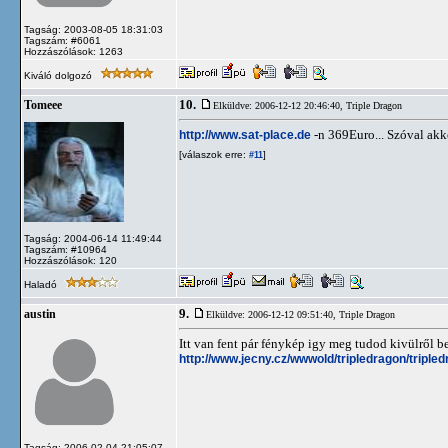
Tagság: 2003-08-05 18:31:03
Tagszám: #6061
Hozzászólások: 1263
Kiváló dolgozó
10.
Tomeee
Elküldve: 2006-12-12 20:46:40,
Triple Dragon
http://www.sat-place.de
-n 369Euro... Szóval akk
[válaszok erre:
]
#11
Tagság: 2004-06-14 11:49:44
Tagszám: #10964
Hozzászólások: 120
Haladó
9.
austin
Elküldve: 2006-12-12 09:51:40,
Triple Dragon
Itt van fent pár fénykép igy meg tudod kivülről b
http://www.jecny.cz/wwwold/tripledragon/triple
Tagság: 2006-02-04 21:05:07