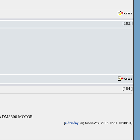
[183.]
[184.]
miko DM3800 MOTOR
[
: (6) MediaVox, 2006-12-11 16:38:34]
előzmény