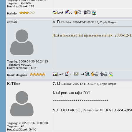
Tagszám: #26639
Hozzászólások: 169
Haladó
8.
zozo76
Elküldve: 2006-12-12 00:38:13,
Triple Dragon
.
[Ezt a hozzászólást újraszerkesztették: 2006-12-
Tagság: 2006-04-30 20:24:15
Tagszám: #30129
Hozzászólások: 1626
Kiváló dolgozó
7.
K. Tibor
Elküldve: 2006-12-11 23:53:43,
Triple Dragon
USB port van rajta ????
***************************
VU+ DUO 4K SE , Panasonic VIERA TX-65GZ950
Tagság: 2002-03-16 00:00:00
Tagszám: #4
Hozzászólások: 5440