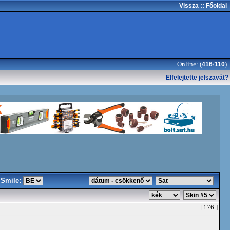
Vissza
:: Főoldal
Online: (
/
)
416
110
Elfelejtette jelszavát?
Smile:
[176.]