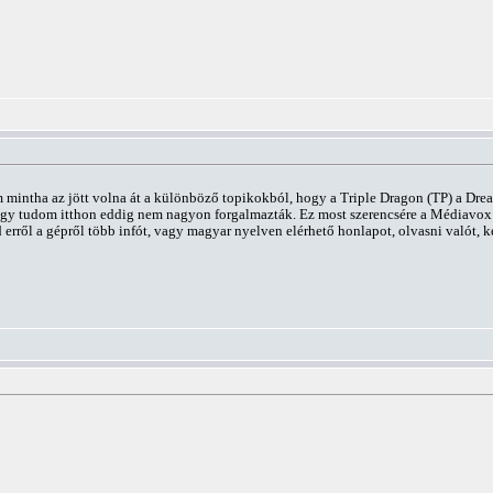
mintha az jött volna át a különböző topikokból, hogy a Triple Dragon (TP) a Dream
. Ugy tudom itthon eddig nem nagyon forgalmazták. Ez most szerencsére a Médiavox
erről a gépről több infót, vagy magyar nyelven elérhető honlapot, olvasni valót, k