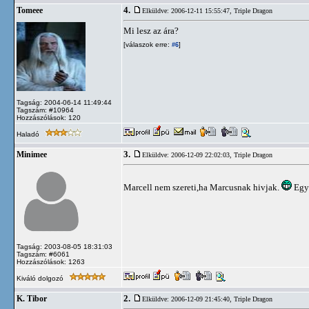
4.
Tomeee
Elküldve: 2006-12-11 15:55:47,
Triple Dragon
Mi lesz az ára?
[válaszok erre:
]
#6
Tagság: 2004-06-14 11:49:44
Tagszám: #10964
Hozzászólások: 120
Haladó
3.
Minimee
Elküldve: 2006-12-09 22:02:03,
Triple Dragon
Marcell nem szereti,ha Marcusnak hivjak.
Egye
Tagság: 2003-08-05 18:31:03
Tagszám: #6061
Hozzászólások: 1263
Kiváló dolgozó
2.
K. Tibor
Elküldve: 2006-12-09 21:45:40,
Triple Dragon