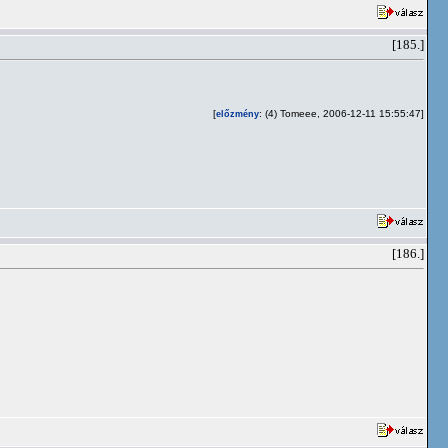
[185.]
[
: (4) Tomeee, 2006-12-11 15:55:47]
előzmény
[186.]