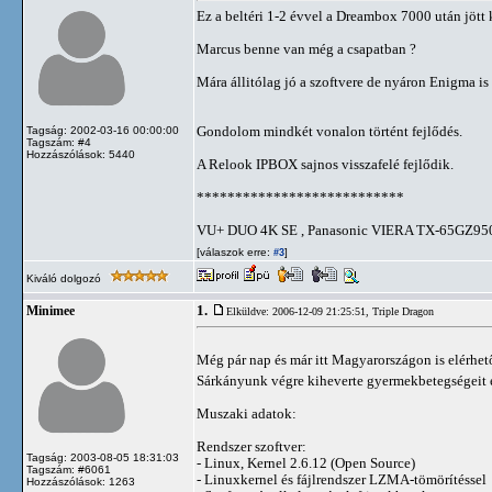
Ez a beltéri 1-2 évvel a Dreambox 7000 után jött 
Marcus benne van még a csapatban ?
Mára állitólag jó a szoftvere de nyáron Enigma is k
Gondolom mindkét vonalon történt fejlődés.
Tagság: 2002-03-16 00:00:00
Tagszám: #4
Hozzászólások: 5440
A Relook IPBOX sajnos visszafelé fejlődik.
***************************
VU+ DUO 4K SE , Panasonic VIERA TX-65GZ950
[válaszok erre:
]
#3
Kiváló dolgozó
1.
Minimee
Elküldve: 2006-12-09 21:25:51,
Triple Dragon
Még pár nap és már itt Magyarországon is elérhető 
Sárkányunk végre kiheverte gyermekbetegségeit é
Muszaki adatok:
Rendszer szoftver:
Tagság: 2003-08-05 18:31:03
- Linux, Kernel 2.6.12 (Open Source)
Tagszám: #6061
- Linuxkernel és fájlrendszer LZMA-tömörítéssel
Hozzászólások: 1263