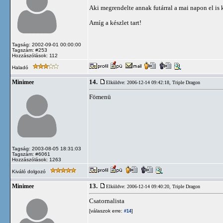
Aki megrendelte annak futárral a mai napon el is
Amíg a készlet tart!
Tagság: 2002-09-01 00:00:00
Tagszám: #253
Hozzászólások: 112
Haladó
14.
Minimee
Elküldve: 2006-12-14 09:42:18,
Triple Dragon
Fömenü
Tagság: 2003-08-05 18:31:03
Tagszám: #6061
Hozzászólások: 1263
Kiváló dolgozó
13.
Minimee
Elküldve: 2006-12-14 09:40:20,
Triple Dragon
Csatornalista
[válaszok erre:
]
#14