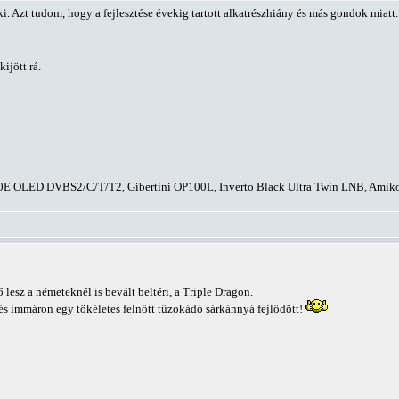
ki. Azt tudom, hogy a fejlesztése évekig tartott alkatrészhiány és más gondok miatt.
ijött rá.
E OLED DVBS2/C/T/T2, Gibertini OP100L, Inverto Black Ultra Twin LNB, A
lesz a németeknél is bevált beltéri, a Triple Dragon.
s immáron egy tökéletes felnőtt tűzokádó sárkánnyá fejlődött!