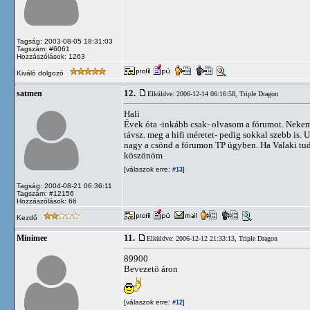
Tagság: 2003-08-05 18:31:03
Tagszám: #6061
Hozzászólások: 1263
Kiváló dolgozó
12.
satmen
Elküldve: 2006-12-14 06:16:58,
Triple Dragon
Hali
Évek óta -inkább csak- olvasom a fórumot. Nekem 
távsz. meg a hifi méretet- pedig sokkal szebb is
nagy a csönd a fórumon TP ügyben. Ha Valaki tud 
köszönöm
[válaszok erre:
]
#13
Tagság: 2004-08-21 06:36:11
Tagszám: #12156
Hozzászólások: 66
Kezdő
11.
Minimee
Elküldve: 2006-12-12 21:33:13,
Triple Dragon
89900
Bevezetö áron
[válaszok erre:
]
#12