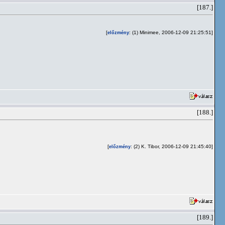
[187.]
[
: (1) Minimee, 2006-12-09 21:25:51]
előzmény
[188.]
[
: (2) K. Tibor, 2006-12-09 21:45:40]
előzmény
[189.]