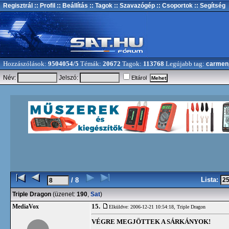
Regisztrál
:: Profil
:: Beállítás
:: Tagok
:: Szavazógép
:: Csoportok
:: Segítség
Hozzászólások:
9504054/5
Témák:
20672
Tagok:
113768
Legújabb tag:
carmen
Név:
Jelszó:
Eltárol
Lista:
/ 8
Triple Dragon
(üzenet:
190
,
Sat
)
15.
MediaVox
Elküldve: 2006-12-21 10:54:18,
Triple Dragon
VÉGRE MEGJÖTTEK A SÁRKÁNYOK!