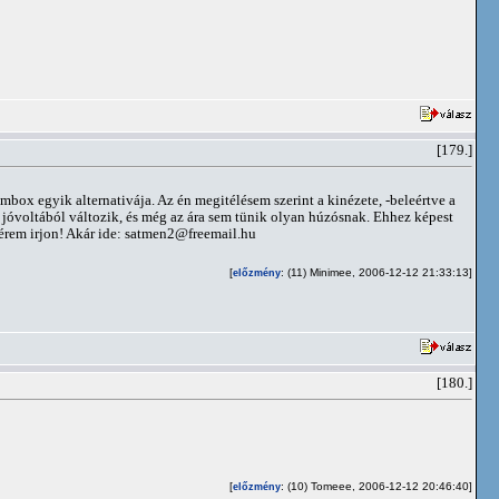
[179.]
box egyik alternativája. Az én megitélésem szerint a kinézete, -beleértve a
 jóvoltából változik, és még az ára sem tünik olyan húzósnak. Ehhez képest
érem irjon! Akár ide:
satmen2@freemail.hu
[
: (11) Minimee, 2006-12-12 21:33:13]
előzmény
[180.]
[
: (10) Tomeee, 2006-12-12 20:46:40]
előzmény