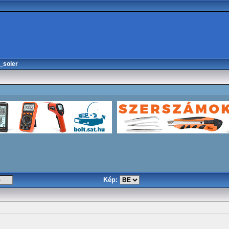
_soler
Kép: