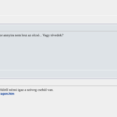
or annyira nem lesz az olcsó... Vagy tévedek?
elülről nézni igaz a szöveg csehül van.
dragon.htm