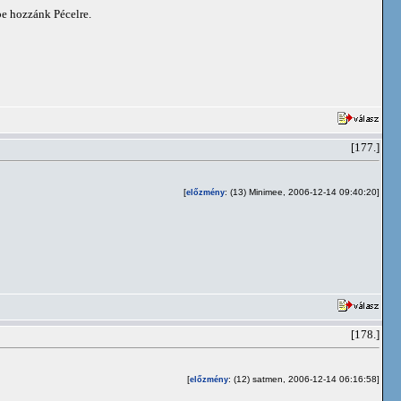
be hozzánk Pécelre.
[177.]
[
: (13) Minimee, 2006-12-14 09:40:20]
előzmény
[178.]
[
: (12) satmen, 2006-12-14 06:16:58]
előzmény