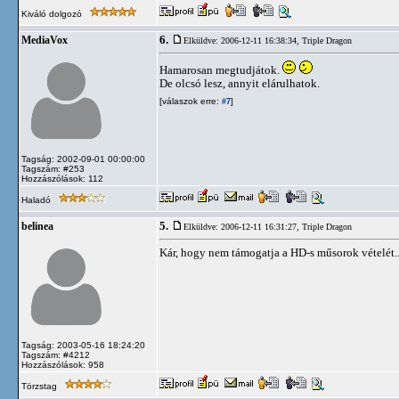
Kiváló dolgozó
6.
MediaVox
Elküldve: 2006-12-11 16:38:34,
Triple Dragon
Hamarosan megtudjátok.
De olcsó lesz, annyit elárulhatok.
[válaszok erre:
]
#7
Tagság: 2002-09-01 00:00:00
Tagszám: #253
Hozzászólások: 112
Haladó
5.
belinea
Elküldve: 2006-12-11 16:31:27,
Triple Dragon
Kár, hogy nem támogatja a HD-s műsorok vételét...
Tagság: 2003-05-16 18:24:20
Tagszám: #4212
Hozzászólások: 958
Törzstag