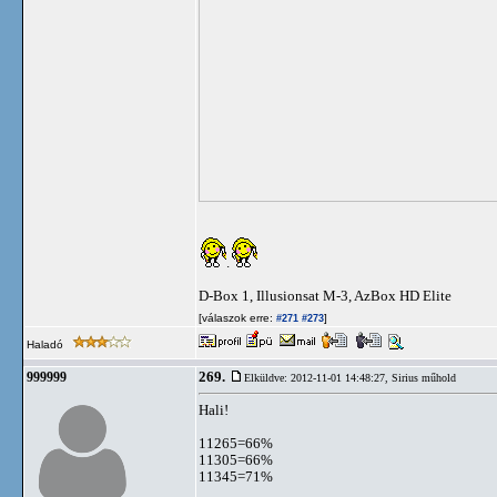
.
D-Box 1, Illusionsat M-3, AzBox HD Elite
[válaszok erre:
]
#271
#273
Haladó
269.
999999
Elküldve: 2012-11-01 14:48:27,
Sirius műhold
Hali!
11265=66%
11305=66%
11345=71%