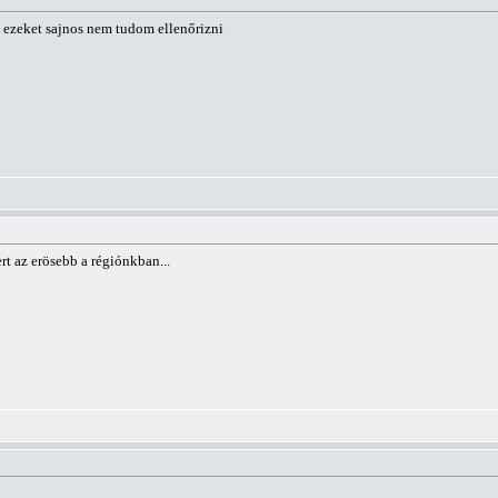
 ezeket sajnos nem tudom ellenőrizni
rt az erösebb a régiónkban...