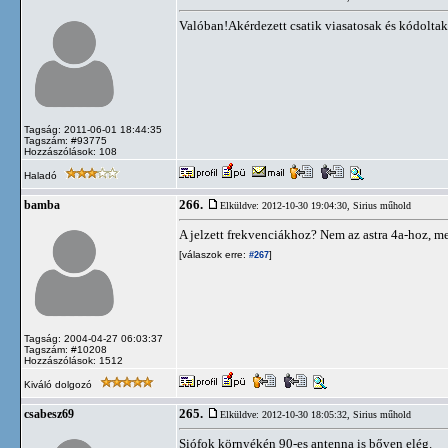
Valóban!Akérdezett csatik viasatosak és kódoltak
Tagság: 2011-06-01 18:44:35
Tagszám: #93775
Hozzászólások: 108
Haladó
266.
bamba
Elküldve: 2012-10-30 19:04:30,
Sirius műhold
A jelzett frekvenciákhoz? Nem az astra 4a-hoz, me
[válaszok erre:
]
#267
Tagság: 2004-04-27 06:03:37
Tagszám: #10208
Hozzászólások: 1512
Kiváló dolgozó
265.
csabesz69
Elküldve: 2012-10-30 18:05:32,
Sirius műhold
Siófok környékén 90-es antenna is bőven elég.