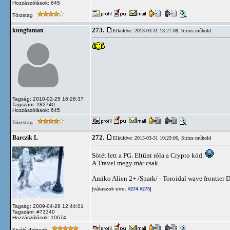
Hozzászólások: 645
Törzstag
273.
kungfuman
Elküldve: 2013-03-31 13:27:08,
Sirius műhold
Tagság: 2010-02-25 16:26:37
Tagszám: #82740
Hozzászólások: 645
Törzstag
272.
Barczik L
Elküldve: 2013-03-31 10:29:06,
Sirius műhold
Sötét lett a PG. Eltűnt róla a Crypto kód.
A Travel megy már csak.
Amiko Alien 2+ /Spark/ - Toroidal wave frontie
[válaszok erre:
]
#274
#275
Tagság: 2009-04-28 12:44:01
Tagszám: #73340
Hozzászólások: 10674
Kiváló dolgozó