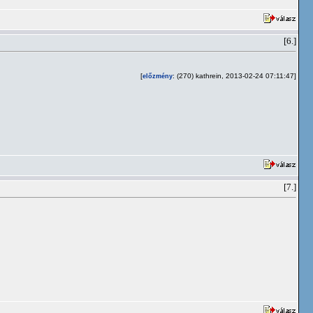
[6.]
[
: (270) kathrein, 2013-02-24 07:11:47]
előzmény
[7.]