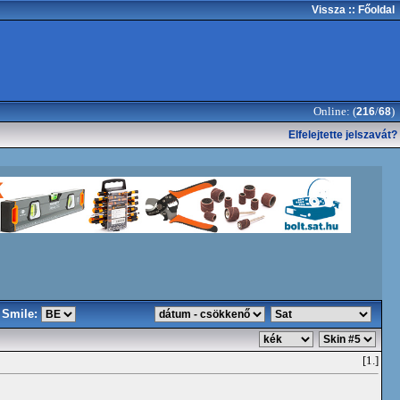
Vissza
:: Főoldal
Online: (
/
)
216
68
Elfelejtette jelszavát?
Smile:
[1.]