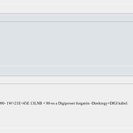
r D90- 1W>21E<45E 13LNB + 90-es a Digipower forgatón -Direktegy+DIGI kábel.