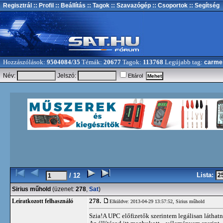
Regisztrál
:: Profil
:: Beállítás
:: Tagok
:: Szavazógép
:: Csoportok
:: Segítség
Hozzászólások:
9504084/35
Témák:
20677
Tagok:
113768
Legújabb tag:
carme
Név:
Jelszó:
Eltárol
Lista:
/ 12
Sirius műhold
(üzenet:
278
,
Sat
)
278.
Leíratkozott felhasználó
Elküldve: 2013-04-29 13:57:52,
Sirius műhold
Szia!A UPC előfizetők szerintem legálisan láthatna