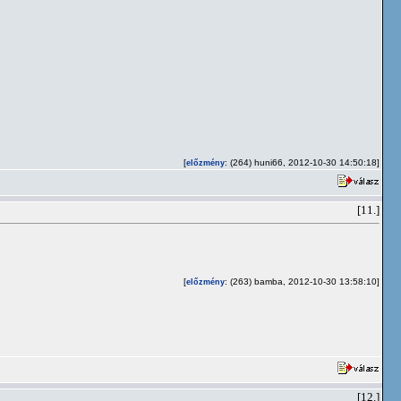
[
: (264) huni66, 2012-10-30 14:50:18]
előzmény
[11.]
[
: (263) bamba, 2012-10-30 13:58:10]
előzmény
[12.]