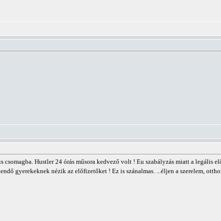
is csomagba. Hustler 24 órás műsora kedvező volt ! Eu szabályzás miatt a legális e
dő gyerekeknek nézik az előfizetőket ! Ez is szánalmas. ...éljen a szerelem, ottho