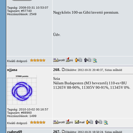
Tagság: 2008-03-31 10:53:07
Tagszám: #57740
Nagykőrös 100-as Gibi/invertó premium.
Hozzászólások: 2549
Üdv.
Kiváló dolgozó
268.
njjana
Elküldve: 2012-10-31 20:40:37,
Sirius műhold
Szia
Nálam Budapesten (M3 bevezető) 110-es+BU
11265V 88-90%, 11305V 90-91%, 11345V 0%.
Tagság: 2010-10-02 00:16:57
Tagszám: #88960
Hozzászólások: 1499
Kiváló dolgozó
267.
csabesz69
Elküldve: 2012-10-31 18:50:24,
Sirius műhold