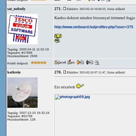
271.
sat_nobody
Elküldve: 2013-02-24 10:04:33,
Sirius műhold
Kardos doktort minden bizonnyal örömmel fogja el
http://www.netboard.hu/profilev.php?user=375
Tagság: 2005-04-11 11:02:19
Tagszám: #17666
Hozzászólások: 2636
Kiváló dolgozó
270.
kathrein
Elküldve: 2013-02-24 07:11:47,
Sirius műhold
Ezt nézzétek
Tagság: 2007-12-10 16:32:24
Tagszám: #52758
Hozzászólások: 128