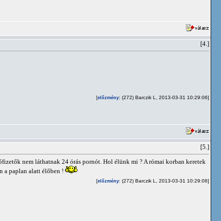
[4.]
[
: (272) Barczik L, 2013-03-31 10:29:06]
előzmény
[5.]
lőfizetők nem láthatnak 24 órás pornót. Hol élünk mi ? A római korban keretek
n a paplan alatt élőben !
[
: (272) Barczik L, 2013-03-31 10:29:06]
előzmény