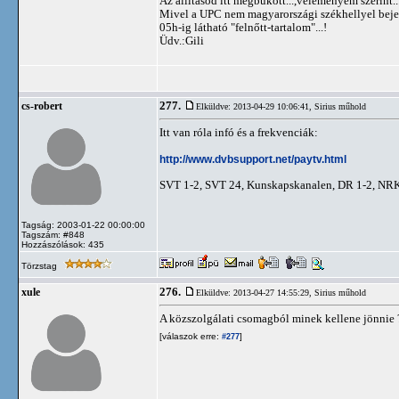
Az állításod itt megbukott...,véleményem szerint..
Mivel a UPC nem magyarországi székhellyel bejegyze
05h-ig látható "felnőtt-tartalom"...!
Üdv.:Gili
277.
cs-robert
Elküldve: 2013-04-29 10:06:41,
Sirius műhold
Itt van róla infó és a frekvenciák:
http://www.dvbsupport.net/paytv.html
SVT 1-2, SVT 24, Kunskapskanalen, DR 1-2, NR
Tagság: 2003-01-22 00:00:00
Tagszám: #848
Hozzászólások: 435
Törzstag
276.
xule
Elküldve: 2013-04-27 14:55:29,
Sirius műhold
A közszolgálati csomagból minek kellene jönnie ?
[válaszok erre:
]
#277