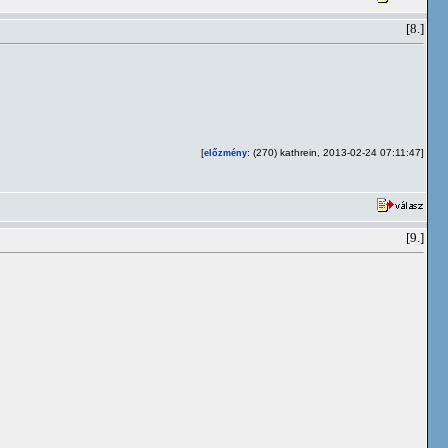
[8.]
[
: (270) kathrein, 2013-02-24 07:11:47]
előzmény
[9.]