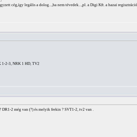
.!
tt cég,így legális a dolog...,ha nem tévedek...,pl. a Digi Kft. a hazai regisztráció
K 1-2-3, NRK 1 HD, TV2
 DR1-2 még van (?) és melyik frekin ? SVT1-2, tv2 van .