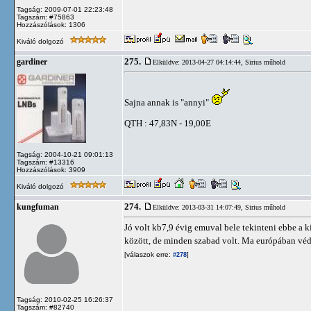
Tagság: 2009-07-01 22:23:48
Tagszám: #75863
Hozzászólások: 1306
Kiváló dolgozó
275.
gardiner
Elküldve: 2013-04-27 04:14:44,
Sirius műhold
Sajna annak is "annyi"
QTH : 47,83N - 19,00E
Tagság: 2004-10-21 09:01:13
Tagszám: #13316
Hozzászólások: 3909
Kiváló dolgozó
274.
kungfuman
Elküldve: 2013-03-31 14:07:49,
Sirius műhold
Jó volt kb7,9 évig emuval bele tekinteni ebbe a k
között, de minden szabad volt. Ma európában véden
[válaszok erre:
]
#278
Tagság: 2010-02-25 16:26:37
Tagszám: #82740