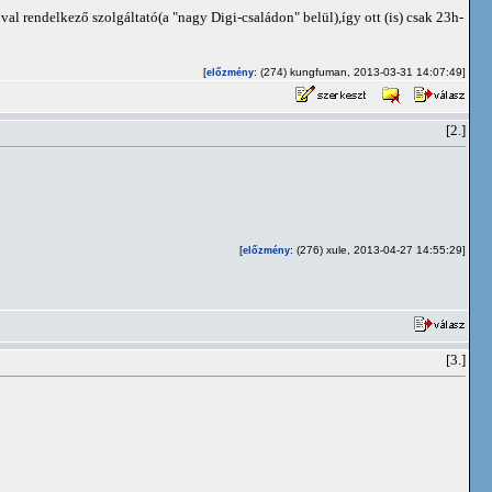
val rendelkező szolgáltató(a "nagy Digi-családon" belül),így ott (is) csak 23h-
[
: (274) kungfuman, 2013-03-31 14:07:49]
előzmény
[2.]
[
: (276) xule, 2013-04-27 14:55:29]
előzmény
[3.]