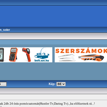
n_soler
Kép:
k 2db 24 órás pornócsatornát(Hustler Tv,Daring Tv)..,ha előfizetnek rá...!