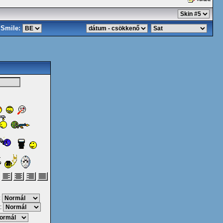
Smile:
:
: