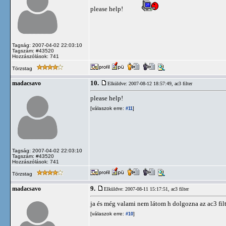
please help!
Tagság: 2007-04-02 22:03:10
Tagszám: #43520
Hozzászólások: 741
Törzstag
10.
madacsavo
Elküldve: 2007-08-12 18:57:49,
ac3 filter
please help!
[válaszok erre:
]
#11
Tagság: 2007-04-02 22:03:10
Tagszám: #43520
Hozzászólások: 741
Törzstag
9.
madacsavo
Elküldve: 2007-08-11 15:17:51,
ac3 filter
ja és még valami nem látom h dolgozna az ac3 filt
[válaszok erre:
]
#10