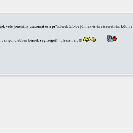
ok vele jonéhány csatornát és a pr*mierek 5.1-be jönnek és én rászeretném kötni 
rel van gond ebben kérnék segítséget!!! please help!!!