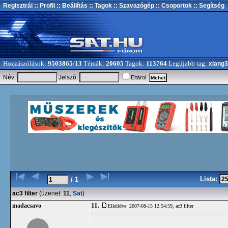
Regisztrál
:: Profil
:: Beállítás
:: Tagok
:: Szavazógép
:: Csoportok
:: Segítség
Hozzászólások:
9503865/13
Témák:
20605
Tagok:
113764
Legújabb tag:
xiang
Név:
Jelszó:
Eltárol
Lista:
/ 1
ac3 filter
(üzenet:
11
,
Sat
)
11.
madacsavo
Elküldve: 2007-08-15 12:54:59,
ac3 filter