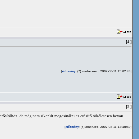
[4.]
[
: (7) madacsavo, 2007-08-11 15:02:48]
előzmény
[5.]
 erősítőhöz! de még nem sikerült megcsinálni az erősítő tökéletesen bevan
[
: (6) amdrulez, 2007-08-11 12:48:40]
előzmény