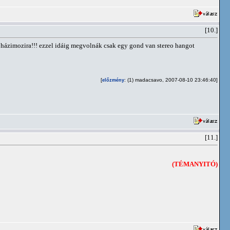
[10.]
a házimozira!!! ezzel idáig megvolnák csak egy gond van stereo hangot
[
: (1) madacsavo, 2007-08-10 23:46:40]
előzmény
[11.]
(TÉMANYITÓ)