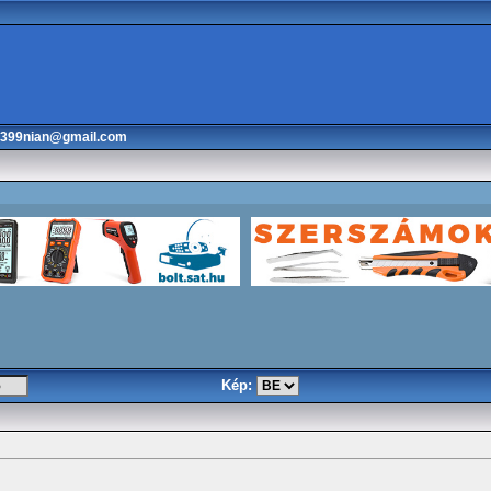
3399nian@gmail.com
Kép: