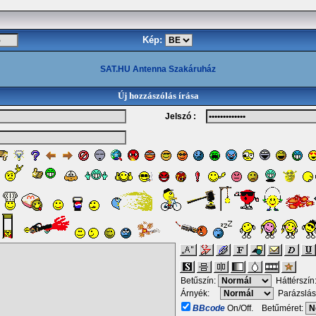
Kép:
SAT.HU Antenna Szakáruház
Új hozzászólás írása
Jelszó :
Betűszín:
Háttérszín
Árnyék:
Parázslás
BBcode
On/Off. Betűméret: