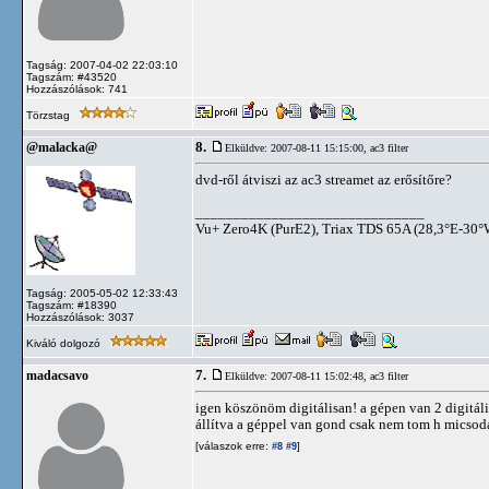
Tagság: 2007-04-02 22:03:10
Tagszám: #43520
Hozzászólások: 741
Törzstag
8.
@malacka@
Elküldve: 2007-08-11 15:15:00,
ac3 filter
dvd-ről átviszi az ac3 streamet az erősítőre?
______________________________
Vu+ Zero4K (PurE2), Triax TDS 65A (28,3°E-30°W
Tagság: 2005-05-02 12:33:43
Tagszám: #18390
Hozzászólások: 3037
Kiváló dolgozó
7.
madacsavo
Elküldve: 2007-08-11 15:02:48,
ac3 filter
igen köszönöm digitálisan! a gépen van 2 digitáli
állítva a géppel van gond csak nem tom h micsod
[válaszok erre:
]
#8
#9