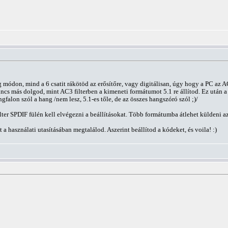
módon, mind a 6 csatit rákötöd az erősítőre, vagy digitálisan, úgy hogy a PC az AC
ncs más dolgod, mint AC3 filterben a kimeneti formátumot 5.1 re állítod. Ez után a 
gfalon szól a hang /nem lesz, 5.1-es tőle, de az összes hangszóró szól ;)/
ilter SPDIF fülén kell elvégezni a beállításokat. Több formátumba átlehet küldeni
 a használati utasításában megtalálod. Aszerint beállítod a kódeket, és voila! :)