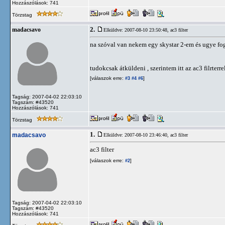
Hozzászólások: 741
Törzstag
2.
madacsavo
Elküldve: 2007-08-10 23:50:48,
ac3 filter
na szóval van nekem egy skystar 2-em és ugye fog
tudokcsak átküldeni , szerintem itt az ac3 filrter
[válaszok erre:
]
#3
#4
#6
Tagság: 2007-04-02 22:03:10
Tagszám: #43520
Hozzászólások: 741
Törzstag
1.
madacsavo
Elküldve: 2007-08-10 23:46:40,
ac3 filter
ac3 filter
[válaszok erre:
]
#2
Tagság: 2007-04-02 22:03:10
Tagszám: #43520
Hozzászólások: 741