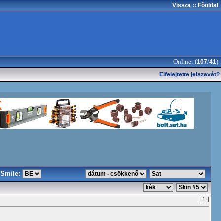
Vissza
:: Főoldal
Online: (
/
)
107
41
Elfelejtette jelszavát?
Smile:
[1.]