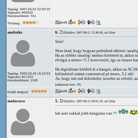
Tagság: 2007-04-02 22:03:10
Tagszám: #43520
Hozzászólások: 741
Törzstag
6.
amdrulez
Elküldve: 2007-08-11 12:48:40,
ac3 filter
Szia!
Nem írtad, hogy hogyan próbáltad rákötni /analóg 
Ha az előbbi /analóg/ módon kötötted rá, akkor ni
elvégzi a stereo->5.1 konverziót, így az összes han
Ha digitálisan küldöd át a hangot, akkor az AC3f
különböző számú csatornával pl stereo, 5,1 stb/
Tagság: 2005-03-29 16:10:53
Tagszám: #17223
Az, hogy mit tud dekódolni, kezelni az erősítő, azt
Hozzászólások: 1345
[válaszok erre:
]
#7
Kiváló dolgozó
5.
madacsavo
Elküldve: 2007-08-11 09:01:29,
ac3 filter
hát azér sokkal jobb hangzása van !!!