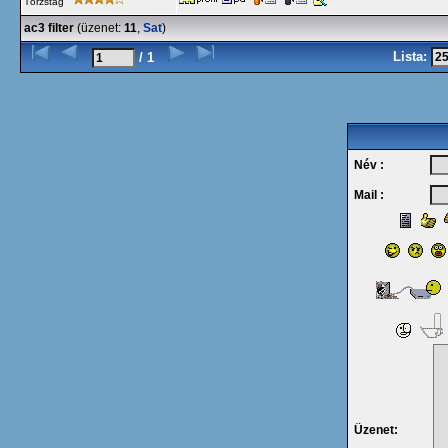
Törzstag
ac3 filter
(üzenet:
11
,
Sat
)
Lista:
/ 1
Név :
Mail :
Üzenet: