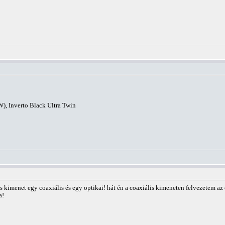
), Inverto Black Ultra Twin
s kimenet egy coaxiális és egy optikai! hát én a coaxiális kimeneten felvezetem az
a!