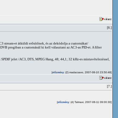
[6.]
3 stream-et átküldi erősítőnek, és az dekódolja a csatornákat/
DVB progiban a csatornánál ki kell választani az AC3-as PID-et. A filter
 az SPDIF jelet /AC3, DTS, MPEG Hang, 48; 44,1; 32 kHz-es mintavételezéssel,
[
: (2) madacsavo, 2007-08-10 23:50:48]
előzmény
[7.]
[
: (4) Talmaxi, 2007-08-11 09:00:30]
előzmény