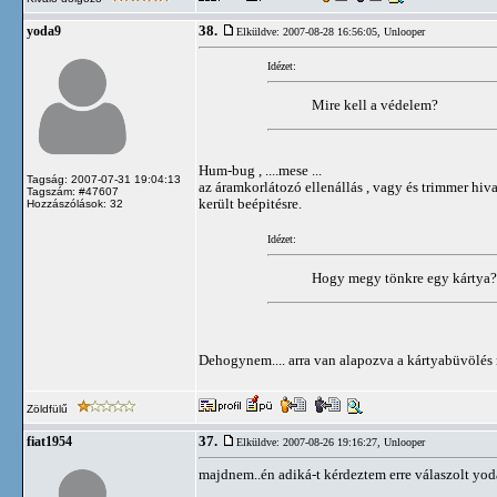
38.
yoda9
Elküldve: 2007-08-28 16:56:05,
Unlooper
Idézet:
Mire kell a védelem?
Hum-bug , ....mese ...
Tagság: 2007-07-31 19:04:13
az áramkorlátozó ellenállás , vagy és trimmer hiva
Tagszám: #47607
került beépitésre.
Hozzászólások: 32
Idézet:
Hogy megy tönkre egy kártya? 
Dehogynem.... arra van alapozva a kártyabüvölés na
Zöldfülű
37.
fiat1954
Elküldve: 2007-08-26 19:16:27,
Unlooper
majdnem..én adiká-t kérdeztem erre válaszolt yod