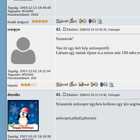
Tagság: 2004-12-13 18:49:48
Tagszám: #14460
Hozzászólások: 2642
Kiváló dolgozó
42.
scorpyo
Elküldve: 2008-02-19 19:36:39,
Unlooper
Sziasztok!
Van itt egy-két kép unlooperről.
Láttam egy másik típust is a neten ami 100 mhz-e
Tagság: 2007-12-02 14:11:04
Tagszám: #52440
Hozzászólások: 202
Haladó
41.
dezsöke
Elküldve: 2008-01-18 21:10:40,
Unlooper
Sziasztok unlooper ügyben kellene egy kis segitsé
unlooper,athall,phoenix
Tagság: 2007-10-10 19:19:39
Tagszám: #50195