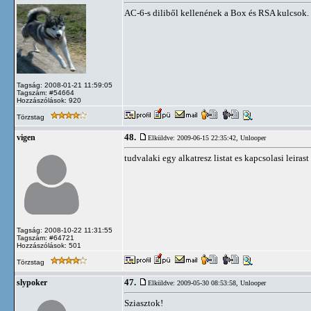
AC-6-s diliből kellenének a Box és RSA kulcsok. 
Tagság: 2008-01-21 11:59:05
Tagszám: #54664
Hozzászólások: 920
Törzstag
48.
vigen
Elküldve: 2009-06-15 22:35:42,
Unlooper
tudvalaki egy alkatresz listat es kapcsolasi leirast
Tagság: 2008-10-22 11:31:55
Tagszám: #64721
Hozzászólások: 501
Törzstag
47.
slypoker
Elküldve: 2009-05-30 08:53:58,
Unlooper
Sziasztok!