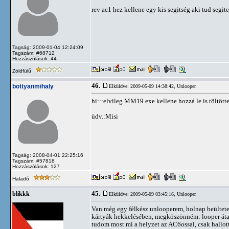
rev ac1 hez kellene egy kis segitség aki tud segi
Tagság: 2009-01-04 12:24:09
Tagszám: #68712
Hozzászólások: 44
Zöldfülű
46.
bottyanmihaly
Elküldve: 2009-05-09 14:38:42,
Unlooper
hi:::elvileg MM19 exe kellene hozzá le is töltöt
üdv.:Misi
Tagság: 2008-04-01 22:25:16
Tagszám: #57818
Hozzászólások: 127
Haladó
45.
blikkk
Elküldve: 2009-05-09 03:45:16,
Unlooper
Van még egy félkész unlooperem, holnap beültete
kártyák hekkelésében, megköszönném: looper átal
tudom most mi a helyzet az AC6ossal, csak hallo