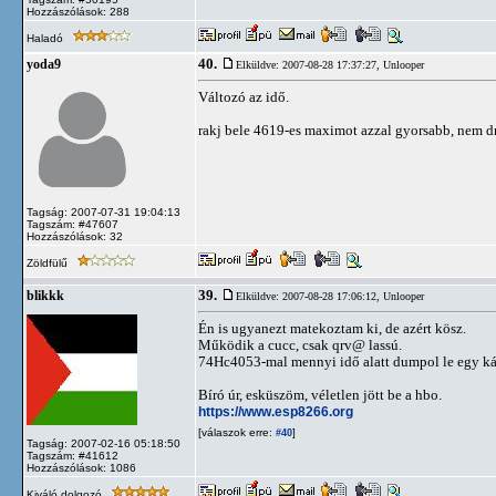
Hozzászólások: 288
Haladó
40.
yoda9
Elküldve: 2007-08-28 17:37:27,
Unlooper
Változó az idő.
rakj bele 4619-es maximot azzal gyorsabb, nem dr
Tagság: 2007-07-31 19:04:13
Tagszám: #47607
Hozzászólások: 32
Zöldfülű
39.
blikkk
Elküldve: 2007-08-28 17:06:12,
Unlooper
Én is ugyanezt matekoztam ki, de azért kösz.
Működik a cucc, csak qrv@ lassú.
74Hc4053-mal mennyi idő alatt dumpol le egy kárt
Bíró úr, esküszöm, véletlen jött be a hbo.
https://www.esp8266.org
[válaszok erre:
]
#40
Tagság: 2007-02-16 05:18:50
Tagszám: #41612
Hozzászólások: 1086
Kiváló dolgozó