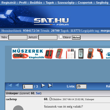
Regisztrál
:: Profil
:: Beállítás
:: Tagok
:: Szavazógép
:: Csoportok
:: Segítség
Hozzászólások:
9504172/34
Témák:
20700
Tagok:
113773
Legújabb tag:
morga
Név:
Jelszó:
Eltárol
Lista:
Ké
/ 3
Unlooper
(üzenet:
60
,
Sat
)
60.
cachetop
Elküldve: 2017-06-14 23:02:08,
Unlooper
Sziasztok van itt még valaki?