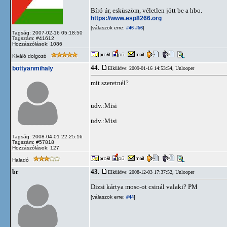
Bíró úr, esküszöm, véletlen jött be a hbo.
https://www.esp8266.org
[válaszok erre:
]
#46
#56
Tagság: 2007-02-16 05:18:50
Tagszám: #41612
Hozzászólások: 1086
Kiváló dolgozó
44.
bottyanmihaly
Elküldve: 2009-01-16 14:53:54,
Unlooper
mit szeretnél?
üdv.:Misi
üdv.:Misi
Tagság: 2008-04-01 22:25:16
Tagszám: #57818
Hozzászólások: 127
Haladó
43.
br
Elküldve: 2008-12-03 17:37:52,
Unlooper
Dizsi kártya mosc-ot csinál valaki? PM
[válaszok erre:
]
#44