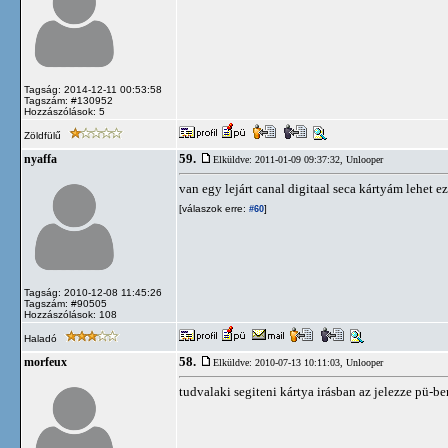
Tagság: 2014-12-11 00:53:58
Tagszám: #130952
Hozzászólások: 5
Zöldfülű
59.
nyaffa
Elküldve: 2011-01-09 09:37:32,
Unlooper
van egy lejárt canal digitaal seca kártyám lehet 
[válaszok erre:
]
#60
Tagság: 2010-12-08 11:45:26
Tagszám: #90505
Hozzászólások: 108
Haladó
58.
morfeux
Elküldve: 2010-07-13 10:11:03,
Unlooper
tudvalaki segiteni kártya irásban az jelezze pü-