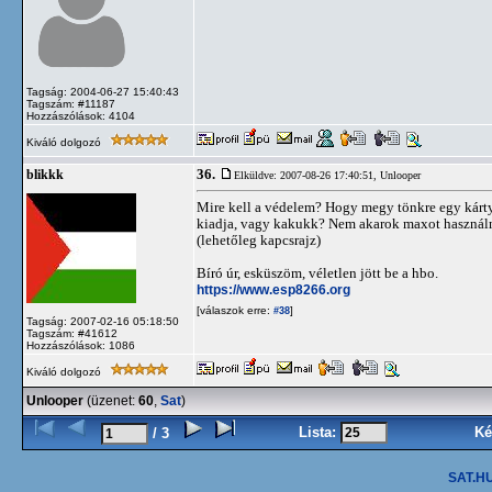
Tagság: 2004-06-27 15:40:43
Tagszám: #11187
Hozzászólások: 4104
Kiváló dolgozó
36.
blikkk
Elküldve: 2007-08-26 17:40:51,
Unlooper
Mire kell a védelem? Hogy megy tönkre egy kártya
kiadja, vagy kakukk? Nem akarok maxot használni
(lehetőleg kapcsrajz)
Bíró úr, esküszöm, véletlen jött be a hbo.
https://www.esp8266.org
[válaszok erre:
]
#38
Tagság: 2007-02-16 05:18:50
Tagszám: #41612
Hozzászólások: 1086
Kiváló dolgozó
Unlooper
(üzenet:
60
,
Sat
)
Lista:
Ké
/ 3
SAT.HU