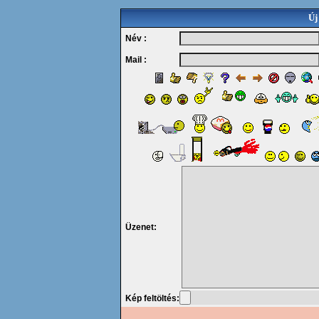
Új
Név :
Mail :
Üzenet:
Kép feltöltés: