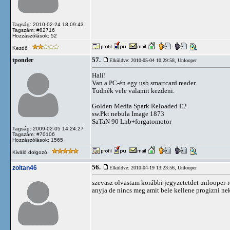
Tagság: 2010-02-24 18:09:43
Tagszám: #82716
Hozzászólások: 52
Kezdő
57.
tponder
Elküldve: 2010-05-04 10:29:58,
Unlooper
Hali!
Van a PC-én egy usb smartcard reader.
Tudnék vele valamit kezdeni.
Golden Media Spark Reloaded E2
sw.Pkt nebula Image 1873
SaTaN 90 Lnb+forgatomotor
Tagság: 2009-02-05 14:24:27
Tagszám: #70106
Hozzászólások: 1565
Kiváló dolgozó
56.
zoltan46
Elküldve: 2010-04-19 13:23:56,
Unlooper
szevasz olvastam korábbi jegyzetetdet unlooper-r
anyja de nincs meg amit bele kellene progizni nek