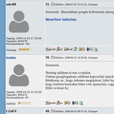
51.
zolcsi68
Elküldve: 2009-07-02 15:53:16,
Unlooper
Sziasztok . Hasznalhato progik kellenenek unloope
Wood floor SaRaSota
Tagság: 2005-12-10 17:19:49
Tagszám: #24478
Hozzászólások: 781
Törzstag
50.
hunber
Elküldve: 2009-06-22 10:58:08,
Unlooper
Sziasztok,
Nemrég találtam rá erre a topikra.
Utánna googlizgattam, találtam kapcsolási rajzok
Kérdésem, az , hogy érdemes megépíteni, lehet ha
hogy letiltott kartyakat lehet vele ujranyitni, va
Előre is köszi by .
Tagság: 2008-10-10 13:16:29
Tagszám: #64372
Hozzászólások: 45
Zöldfülű
49.
LZoli74
Elküldve: 2009-06-19 08:47:58,
Unlooper