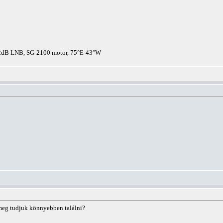
0,2dB LNB, SG-2100 motor, 75°E-43°W
y meg tudjuk könnyebben találni?