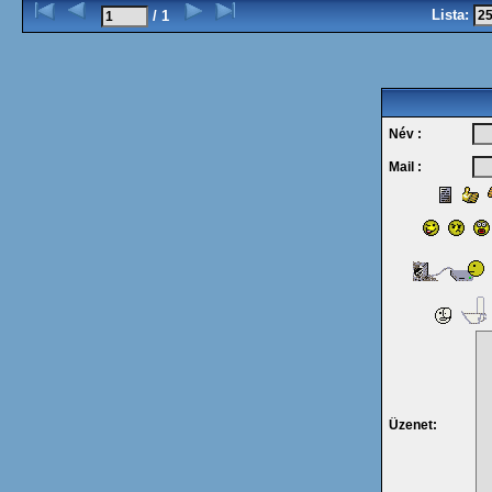
Lista:
/ 1
Név :
Mail :
Üzenet: