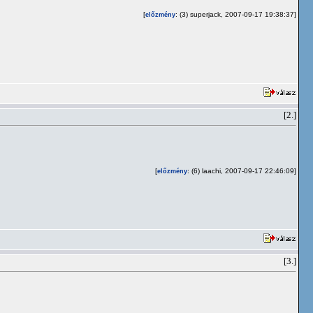
[
: (3) superjack, 2007-09-17 19:38:37]
előzmény
[2.]
[
: (6) laachi, 2007-09-17 22:46:09]
előzmény
[3.]