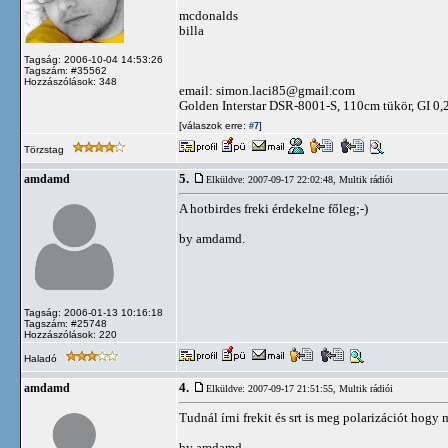
mcdonalds
billa
Tagság: 2006-10-04 14:53:26
Tagszám: #35562
Hozzászólások: 348
email:
simon.laci85@gmail.com
Golden Interstar DSR-8001-S, 110cm tükör, GI 
[válaszok erre:
]
#7
Törzstag
5.
amdamd
Elküldve: 2007-09-17 22:02:48,
Multik rádiói
A hotbirdes freki érdekelne főleg;-)
by amdamd.
Tagság: 2006-01-13 10:16:18
Tagszám: #25748
Hozzászólások: 220
Haladó
4.
amdamd
Elküldve: 2007-09-17 21:51:55,
Multik rádiói
Tudnál írni frekit és srt is meg polarizációt hog
by amdamd.