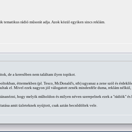
 tematikus rádió műsorát adja. Azok közül egyiken sincs reklám.
tok, de a keresőben nem találtam ilyen topikot.
boltokban, éttermekben (pl. Tesco, McDonald's, stb) ugyanaz a zene szól és érdek
ultak el. Mivel ezek nagyon jól válogatott zenék mindenféle duma, reklám nélkül, 
tánanézni, hogy melyik műholdon és milyen néven szerepelnek ezek a "rádiók" és
tatása amit üzleteknek nyújtott, csak aztán becsődöltek vele.