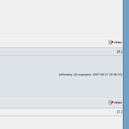
[4.]
[
: (3) superjack, 2007-09-17 19:38:37]
előzmény
[5.]