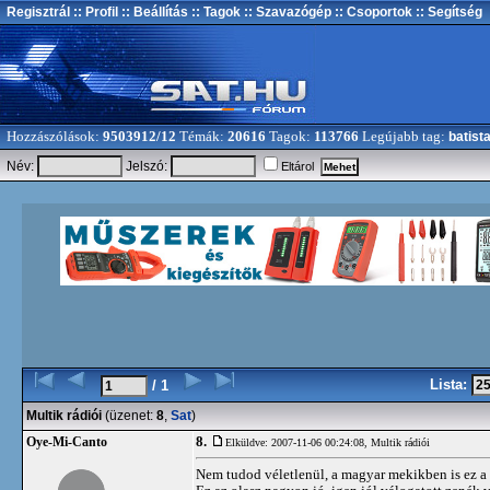
Regisztrál
:: Profil
:: Beállítás
:: Tagok
:: Szavazógép
:: Csoportok
:: Segítség
Hozzászólások:
9503912/12
Témák:
20616
Tagok:
113766
Legújabb tag:
batist
Név:
Jelszó:
Eltárol
Lista:
/ 1
Multik rádiói
(üzenet:
8
,
Sat
)
8.
Oye-Mi-Canto
Elküldve: 2007-11-06 00:24:08,
Multik rádiói
Nem tudod véletlenül, a magyar mekikben is ez 