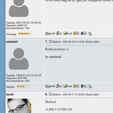
Ez az olasz nagyon jó, igen jól válogatott zenék 
Tagság: 2007-08-31 16:06:52
Tagszám: #48710
Hozzászólások: 734
Törzstag
7.
amdamd
Elküldve: 2007-09-18 07:24:38,
Multik rádiói
Király,és köszi:-)
by amdamd.
Tagság: 2006-01-13 10:16:18
Tagszám: #25748
Hozzászólások: 220
Haladó
6.
laachi
Elküldve: 2007-09-17 22:46:09,
Multik rádiói
Hotbird
11200 V 27500 5/6