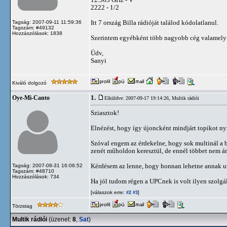
2222 - 1/2
Itt 7 ország Billa rádióját találod kódolatlanul.
Tagság: 2007-09-11 11:59:36
Tagszám: #49132
Hozzászólások: 1838
Szerintem egyébként több nagyobb cég valamelyik
Üdv,
Sanyi
Kiváló dolgozó
1.
Oye-Mi-Canto
Elküldve: 2007-09-17 19:14:26,
Multik rádiói
Sziasztok!
Elnézést, hogy így újoncként mindjárt topikot nyi
Szóval engem az érdekelne, hogy sok multinál a 
zenét műholdon keresztül, de ennél többet nem ár
Kérdésem az lenne, hogy honnan lehetne annak u
Tagság: 2007-08-31 16:06:52
Tagszám: #48710
Hozzászólások: 734
Ha jól tudom régen a UPCnek is volt ilyen szolgál
[válaszok erre:
]
#2
#3
Törzstag
Multik rádiói
(üzenet:
8
,
Sat
)