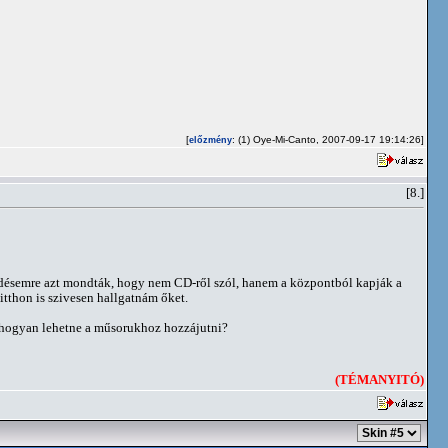
[
: (1) Oye-Mi-Canto, 2007-09-17 19:14:26]
előzmény
[8.]
lődésemre azt mondták, hogy nem CD-ről szól, hanem a központból kapják a
itthon is szivesen hallgatnám őket.
 hogyan lehetne a műsorukhoz hozzájutni?
(TÉMANYITÓ)