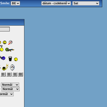
Smile:
:
: