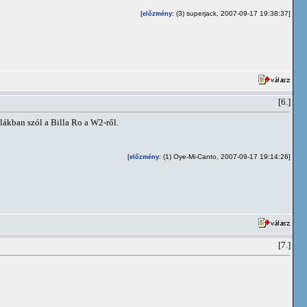
[
: (3) superjack, 2007-09-17 19:38:37]
előzmény
[6.]
lákban szól a Billa Ro a W2-ről.
[
: (1) Oye-Mi-Canto, 2007-09-17 19:14:26]
előzmény
[7.]