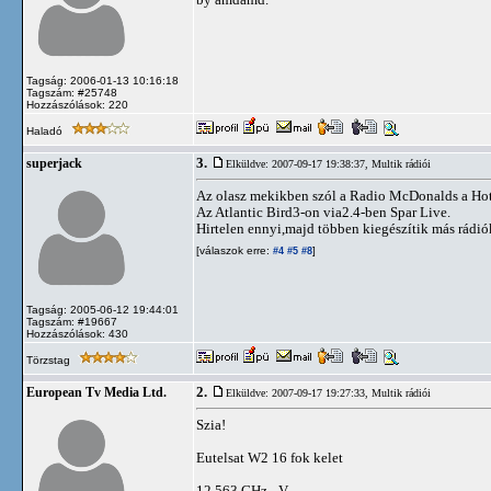
Tagság: 2006-01-13 10:16:18
Tagszám: #25748
Hozzászólások: 220
Haladó
3.
superjack
Elküldve: 2007-09-17 19:38:37,
Multik rádiói
Az olasz mekikben szól a Radio McDonalds a Hot-B
Az Atlantic Bird3-on via2.4-ben Spar Live.
Hirtelen ennyi,majd többen kiegészítik más rádió
[válaszok erre:
]
#4
#5
#8
Tagság: 2005-06-12 19:44:01
Tagszám: #19667
Hozzászólások: 430
Törzstag
2.
European Tv Media Ltd.
Elküldve: 2007-09-17 19:27:33,
Multik rádiói
Szia!
Eutelsat W2 16 fok kelet
12.563 GHz - V