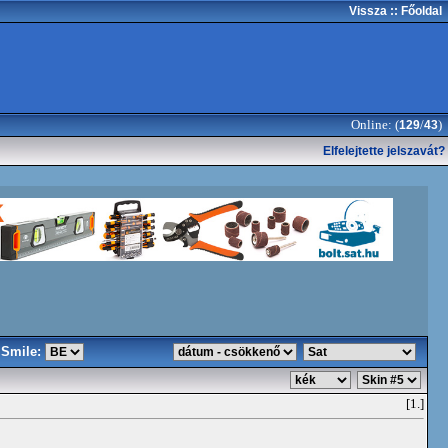
Vissza
:: Főoldal
Online: (
/
)
129
43
Elfelejtette jelszavát?
Smile:
[1.]