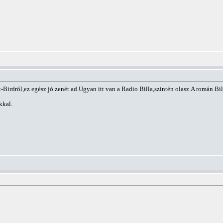
irdről,ez egész jó zenét ad.Ugyan itt van a Radio Billa,szintén olasz.A román Bil
kkal.