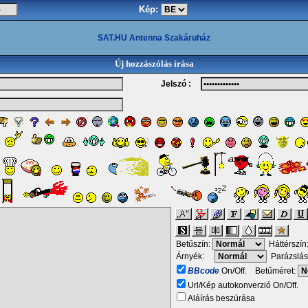
Kép:
SAT.HU Antenna Szakáruház
Új hozzászólás írása
Jelszó :
Betűszín:
Háttérszín
Árnyék:
Parázslás
BBcode
On/Off. Betűméret:
Url/Kép autokonverzió On/Off.
Aláírás beszúrása