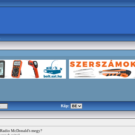
a
Kép:
a Radio McDonald's megy?