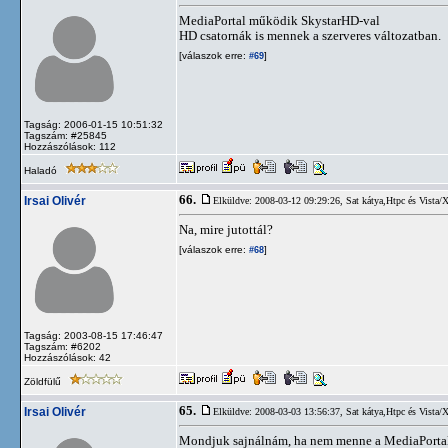
MediaPortal működik SkystarHD-val
HD csatornák is mennek a szerveres változatban.
[válaszok erre:
]
#69
Tagság: 2006-01-15 10:51:32
Tagszám: #25845
Hozzászólások: 112
Haladó
66.
Irsai Olivér
Elküldve: 2008-03-12 09:29:26,
Sat kátya,Htpc és Vista/
Na, mire jutottál?
[válaszok erre:
]
#68
Tagság: 2003-08-15 17:46:47
Tagszám: #6202
Hozzászólások: 42
Zöldfülű
65.
Irsai Olivér
Elküldve: 2008-03-03 13:56:37,
Sat kátya,Htpc és Vista/
Mondjuk sajnálnám, ha nem menne a MediaPortal. K