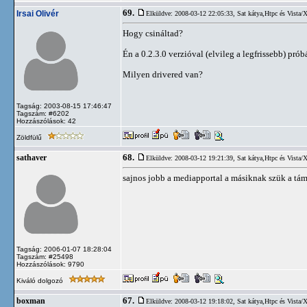
69.
Irsai Olivér
Elküldve: 2008-03-12 22:05:33,
Sat kátya,Htpc és Vista/
Hogy csináltad?
Én a 0.2.3.0 verzióval (elvileg a legfrissebb) próbá
Milyen drivered van?
Tagság: 2003-08-15 17:46:47
Tagszám: #6202
Hozzászólások: 42
Zöldfülű
68.
sathaver
Elküldve: 2008-03-12 19:21:39,
Sat kátya,Htpc és Vista/
sajnos jobb a mediapportal a másiknak szük a tá
Tagság: 2006-01-07 18:28:04
Tagszám: #25498
Hozzászólások: 9790
Kiváló dolgozó
67.
boxman
Elküldve: 2008-03-12 19:18:02,
Sat kátya,Htpc és Vista/