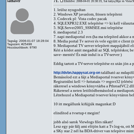
71.
sathaver
Elküldve: 2008-04-01 20:38:19,
Sat kátya,Htpc és Vista/
1. leülsz nyugodtan
2. Windows XP javaslom, frissen telepíteni
3. Codecek pl: Vista codec pacak
4. SQLEXPR32.EXE telepítése => ki kell választa
5. SQLServer2005_SSMSEE.msi telepítése
6. mediaportal 2.3
7. napi mediaportal svn (ha ma telepíted akkor a 
8. Media portal Tv server és vele együtt e client
Tagság: 2006-01-07 18:28:04
Tagszám: #25498
9. Mediaportal TV server telepített mappájából el
Hozzászólások: 9790
Kéri a kódot amit megadtál az SQL telpítéskor, beí
save- mentés! És már indul is a TV-server:)
Eddig tartott a TV-server telepítése ez után jön a 
http://dvbn.happysat.org-on
található az mdapifil
Bemásolod ezt a fájt a Mediaportal tvserver köny
Regisztrálni kell => futtataás => regsvr32 (elérési 
rákeresel a windows könyvtárba a PthreadVC2.dll
Rákeresel a neten letöltödbemásolod a mediaportal
Létrehozol a Mediaportal tvserver könyvtáron b
10 itt megállunk kifújjúk magunkat:D
elindítod a tvsetup-t megint!
jobb alsó sarok Viewlogs files rákatt!
Lesz egy pár fálj ami elöjön katt a Tv.log-ra, ot
a SKy star 2 nél ha BDA-driver van telepítve mi