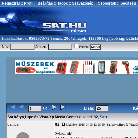
Regisztrál
:: Profil
:: Beállítás
:: Tagok
:: Szavazógép
:: Csoportok
:: Segítség
Hozzászólások:
9503973/73
Témák:
20642
Tagok:
113766
Legújabb tag:
batist
Név:
Jelszó:
Eltárol
Lista:
Ké
/ 4
Sat kátya,Htpc és Vista/Xp Media Center
(üzenet:
82
,
Sat
)
82.
bamba
Elküldve: 2015-04-08 12:28:59,
Sat kátya,Htpc és Vista/
Sziasztok!