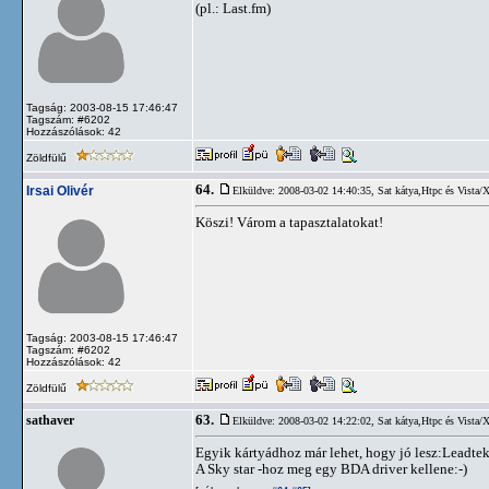
(pl.: Last.fm)
Tagság: 2003-08-15 17:46:47
Tagszám: #6202
Hozzászólások: 42
Zöldfülű
64.
Irsai Olivér
Elküldve: 2008-03-02 14:40:35,
Sat kátya,Htpc és Vista/
Köszi! Várom a tapasztalatokat!
Tagság: 2003-08-15 17:46:47
Tagszám: #6202
Hozzászólások: 42
Zöldfülű
63.
sathaver
Elküldve: 2008-03-02 14:22:02,
Sat kátya,Htpc és Vista/
Egyik kártyádhoz már lehet, hogy jó lesz:Leadt
A Sky star -hoz meg egy BDA driver kellene:-)