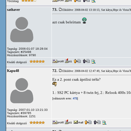
Törzstag
73.
sathaver
Elküldve: 2008-04-02 13:18:13,
Sat kátya,Htpc és Vista/
azt csak beleírtam
Tagság: 2006-01-07 18:28:04
Tagszám: #25498
Hozzászólások: 9790
Kiváló dolgozó
72.
Kapu48
Elküldve: 2008-04-02 12:47:49,
Sat kátya,Htpc és Vista/
Ez a 2. pont csak áprilisi tréfa?
1.: SS2 PC kártya + 8 twin fej, 2.: Relook 400s 1
[válaszok erre:
]
#73
Tagság: 2007-01-10 13:21:33
Tagszám: #39785
Hozzászólások: 1151
Kiváló dolgozó