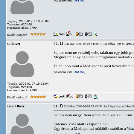
[válaszok erre:
]
#64
#65
Tagság: 2006-01-07 18:28:04
Tagszám: #25498
Hozzászólások: 9790
Kiváló dolgozó
62.
sathaver
Elküldve: 2008-03-02 14:09:54,
Sat kátya,Htpc és Vista/
Sajnos nem ne veszödj vele, találtam egy jobb pr
Megnézem hogy pl annál a programnál müködik e
Talán jobb mint a Mediaportal picit kevesebb fun
[válaszok erre:
]
#63
#66
Tagság: 2006-01-07 18:28:04
Tagszám: #25498
Hozzászólások: 9790
Kiváló dolgozó
61.
Irsai Olivér
Elküldve: 2008-03-02 13:45:08,
Sat kátya,Htpc és Vista/
Sajnos nem megy. Nem ismeri fel a karikat... Külö
Érdemes Vista alatt is kipróbálni?
Úgy értem a Mediaportal müködik stabilan a Vist