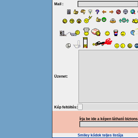
Mail :
Üzenet:
Kép feltöltés:
Írja be ide a képen látható bizton
Smiley kódok teljes listája