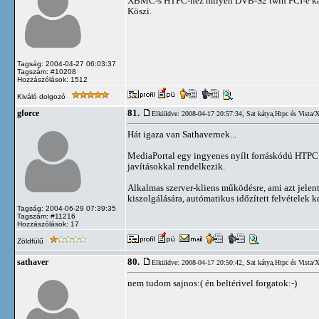
XBMC-s HTPC-hez milyen DVB-S2 twin PCI-e kárt
Köszi.
Tagság: 2004-04-27 06:03:37
Tagszám: #10208
Hozzászólások: 1512
Kiváló dolgozó
81.
gforce
Elküldve: 2008-04-17 20:57:34,
Sat kátya,Htpc és Vista/
Hát igaza van Sathavernek...
MediaPortal egy ingyenes nyílt forráskódú HTPC fr
javításokkal rendelkezik.
Alkalmas szerver-kliens működésre, ami azt jelen
kiszolgálására, autómatikus időzített felvételek k
Tagság: 2004-06-29 07:39:35
Tagszám: #11216
Hozzászólások: 17
Zöldfülű
80.
sathaver
Elküldve: 2008-04-17 20:50:42,
Sat kátya,Htpc és Vista/
nem tudom sajnos:( én beltérivel forgatok:-)