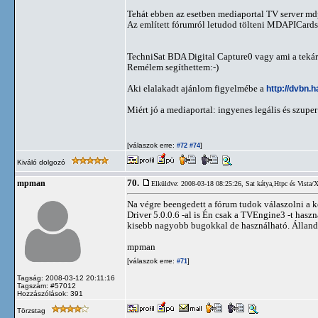
Tehát ebben az esetben mediaportal TV server m
Az említett fórumról letudod tölteni MDAPICards
TechniSat BDA Digital Capture0 vagy ami a tekárt
Remélem segíthettem:-)
Aki elalakadt ajánlom figyelmébe a
http://dvbn.
Miért jó a mediaportal: ingyenes legális és szuper 
[válaszok erre:
]
#72
#74
Kiváló dolgozó
70.
mpman
Elküldve: 2008-03-18 08:25:26,
Sat kátya,Htpc és Vista/
Na végre beengedett a fórum tudok válaszolni a 
Driver 5.0.0.6 -al is Én csak a TVEngine3 -t has
kisebb nagyobb bugokkal de használható. Állandó f
mpman
[válaszok erre:
]
#71
Tagság: 2008-03-12 20:11:16
Tagszám: #57012
Hozzászólások: 391
Törzstag