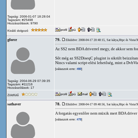
Tagság: 2006-01-07 18:28:04
Tagszám: #25498
Hozzászólások: 9790
Kiváló dolgozó
79.
gforce
Elküldve: 2008-04-17 20:48:15,
Sat kátya,Htpc és Vista/
Az SS2 nem BDA driverrel megy, de akkor sem forg
Sőt még az SS2DiseqC plugint is sikrült beizzítan
Nincs valami script-elési lehetőség, mint a DvbVi
[válaszok erre:
]
#80
Tagság: 2004-06-29 07:39:35
Tagszám: #11216
Hozzászólások: 17
Zöldfülű
78.
sathaver
Elküldve: 2008-04-17 09:48:56,
Sat kátya,Htpc és Vista/
A forgatás egyenlőre nem müxik mert BDA driver 
[válaszok erre:
]
#79