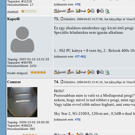
Tagszám: #11216
[válaszok erre:
]
Hozzászólások: 17
#78
Zöldfülű
75.
Kapu48
Elküldve: 2008-04-03 14:27:08,
Sat kátya,Htpc és Vista/
Ez egy általános mindenhez egy kicsit értő progi.
Speciális feladatokra nem igazán alkalmas.
1.: SS2 PC kártya + 8 twin fej, 2.: Relook 400s 1
[válaszok erre:
]
#77
#81
Tagság: 2007-01-10 13:21:33
Tagszám: #39785
Hozzászólások: 1151
Kiváló dolgozó
74.
Comecee
Elküldve: 2008-04-03 13:41:10,
Sat kátya,Htpc és Vista/
Helló!
Pontosabban mire is való ez a Mediaportal progi? 
nekem, hogy mivel is tud többet e progi, mint e
Vagy talán evvel több műsor fogható, ami emu-v
Sky Star 2, SG-2100A, 120cm ant., 0,5dB-s dual
[válaszok erre:
]
#75
Tagság: 2006-12-02 19:00:30
Tagszám: #38024
Hozzászólások: 582