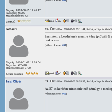
[válaszok erre:
]
#62
Tagság: 2003-08-15 17:46:47
Tagszám: #6202
Hozzászólások: 42
Zöldfülű
60.
sathaver
Elküldve: 2008-03-02 09:11:44,
Sat kátya,Htpc és Vista/
Szerintem a Leadteknek mennie kéne (próbálj új 
csak a 2-re
[válaszok erre:
]
#61
Tagság: 2006-01-07 18:28:04
Tagszám: #25498
Hozzászólások: 9790
Kiváló dolgozó
59.
Irsai Olivér
Elküldve: 2008-03-02 08:53:57,
Sat kátya,Htpc és Vista/
Az 57-es kérdésre nincs ötleted? (Amúgy a mediapo
[válaszok erre:
]
#60