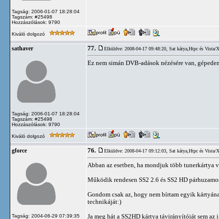
Tagság: 2006-01-07 18:28:04
Tagszám: #25498
Hozzászólások: 9790
Kiváló dolgozó
77.
sathaver
Elküldve: 2008-04-17 09:48:20,
Sat kátya,Htpc és Vista/
Ez nem simán DVB-adások nézésére van, gépeden lé
Tagság: 2006-01-07 18:28:04
Tagszám: #25498
Hozzászólások: 9790
Kiváló dolgozó
76.
gforce
Elküldve: 2008-04-17 09:12:03,
Sat kátya,Htpc és Vista/
Abban az esetben, ha mondjuk több tunerkártya v
Működik rendesen SS2 2.6 és SS2 HD párhuzamos
Gondom csak az, hogy nem bírtam egyik kártyának 
technikáját:)
Ja meg hát a SS2HD kártya távirányítóját sem az ig
Tagság: 2004-06-29 07:39:35