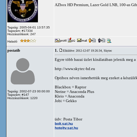
AZbox HD Premium, Lazer Gold LNB, 100-as Gibe
Tagság: 2005-04-01 13:57:35
Tagszám: #17334
Hozzászólások: 247
Haladó
1.
postatib
Elküldve: 2012-12-07 19:26:34,
Skytec
Egyre több hazai üzlet kínálatában jelenik meg 
http://www.skytec-hd.eu
Optibox néven ismerhettük meg ezeket a készülé
Blackbox = Raptor
Nerine = Anaconda Plus
Tagság: 2002-07-23 00:00:00
Tagszám: #147
Kleio = Anaconda
Hozzászólások: 1220
Jobi = Gekko
üdv: Posta Tibor
bolt.sat.hu
hoteltv.sat.hu