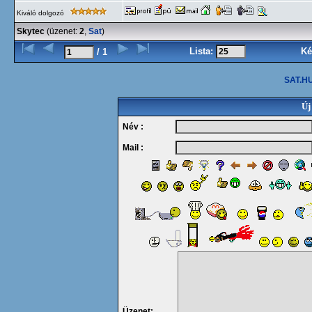
Kiváló dolgozó
Skytec
(üzenet:
2
,
Sat
)
Lista:
Ké
/ 1
SAT.HU
Új
Név :
Mail :
Üzenet: