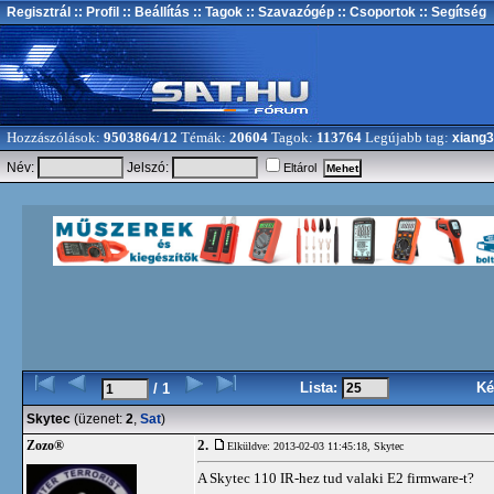
Regisztrál
:: Profil
:: Beállítás
:: Tagok
:: Szavazógép
:: Csoportok
:: Segítség
Hozzászólások:
9503864/12
Témák:
20604
Tagok:
113764
Legújabb tag:
xiang
Név:
Jelszó:
Eltárol
Lista:
Ké
/ 1
Skytec
(üzenet:
2
,
Sat
)
2.
Zozo®
Elküldve: 2013-02-03 11:45:18,
Skytec
A Skytec 110 IR-hez tud valaki E2 firmware-t?