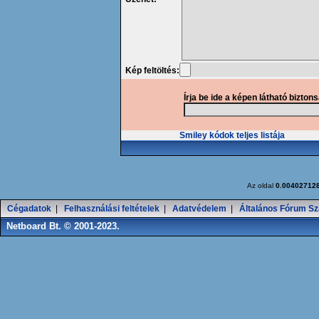
Kép feltöltés:
Írja be ide a képen látható bizton
Smiley kódok teljes listája
Az oldal
0.00402712
Cégadatok
|
Felhasználási feltételek
|
Adatvédelem
|
Általános Fórum Sz
Netboard Bt. © 2001-2023.