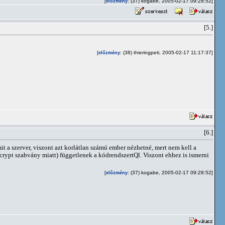
[
: (37) kogabe, 2005-02-17 09:28:52]
előzmény
[5.]
[
: (38) thieringpeti, 2005-02-17 11:17:37]
előzmény
[6.]
it a szerver, viszont azt korlátlan számú ember nézhetné, mert nem kell a
lcrypt szabvány miatt) függetlenek a kódrendszertQl. Viszont ehhez is ismerni
[
: (37) kogabe, 2005-02-17 09:28:52]
előzmény