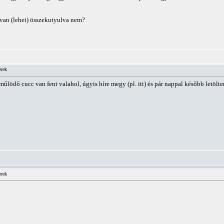
van (lehet) összekutyulva nem?
erek
űlödő cucc van fent valahol, úgyis híre megy (pl. itt) és pár nappal később letölte
erek