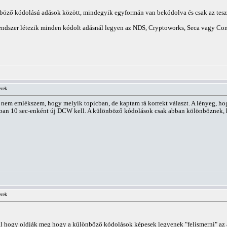
öző kódolású adások között, mindegyik egyformán van bekódolva és csak az teszi ő
endszer létezik minden kódolt adásnál legyen az NDS, Cryptoworks, Seca vagy Co
erek
ajna nem emlékszem, hogy melyik topicban, de kaptam rá korrekt választ. A lényeg
lában 10 sec-enként új DCW kell. A különböző kódolások csak abban kölönböznek,
erek
ál hogy oldják meg hogy a különböző kódolások képesek legyenek "felismerni" az á