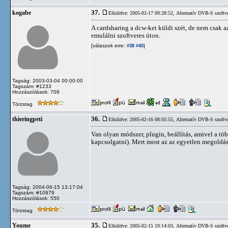
37.
kogabe
Elküldve: 2005-02-17 09:28:52,
Alternatív DVB-S szoftv
A cardsharing a dcw-ket küldi szét, de nem csak az
emulálni szoftveres úton.
[válaszok erre:
]
#38
#40
Tagság: 2003-03-04 00:00:00
Tagszám: #1233
Hozzászólások: 709
Törzstag
36.
thieringpeti
Elküldve: 2005-02-16 08:05:55,
Alternatív DVB-S szoftv
Van olyan módszer, plugin, beállítás, amivel a t
kapcsolgatni). Mert most az az egyetlen megoldás
Tagság: 2004-06-15 13:17:04
Tagszám: #10979
Hozzászólások: 550
Törzstag
35.
Youme
Elküldve: 2005-02-15 19:14:03,
Alternatív DVB-S szoftv