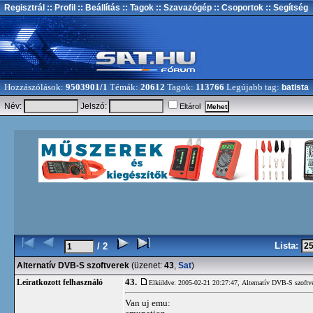
Regisztrál
:: Profil
:: Beállítás
:: Tagok
:: Szavazógép
:: Csoportok
:: Segítség
Hozzászólások:
9503901/1
Témák:
20612
Tagok:
113766
Legújabb tag:
batista
Név:
Jelszó:
Eltárol
Lista:
/ 2
Alternatív DVB-S szoftverek
(üzenet:
43
,
Sat
)
43.
Leíratkozott felhasználó
Elküldve: 2005-02-21 20:27:47,
Alternatív DVB-S szoftv
Van uj emu: