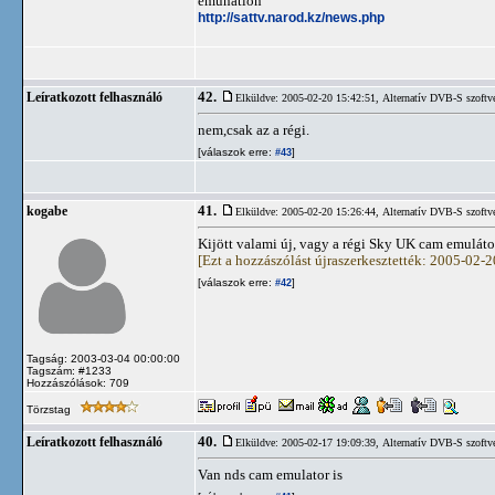
emunation
http://sattv.narod.kz/news.php
42.
Leíratkozott felhasználó
Elküldve: 2005-02-20 15:42:51,
Alternatív DVB-S szoftv
nem,csak az a régi.
[válaszok erre:
]
#43
41.
kogabe
Elküldve: 2005-02-20 15:26:44,
Alternatív DVB-S szoftv
Kijött valami új, vagy a régi Sky UK cam emulát
[Ezt a hozzászólást újraszerkesztették: 2005-02-
[válaszok erre:
]
#42
Tagság: 2003-03-04 00:00:00
Tagszám: #1233
Hozzászólások: 709
Törzstag
40.
Leíratkozott felhasználó
Elküldve: 2005-02-17 19:09:39,
Alternatív DVB-S szoftv
Van nds cam emulator is