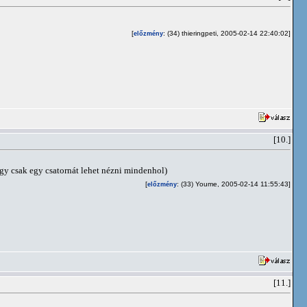
[
: (34) thieringpeti, 2005-02-14 22:40:02]
előzmény
[10.]
így csak egy csatornát lehet nézni mindenhol)
[
: (33) Youme, 2005-02-14 11:55:43]
előzmény
[11.]