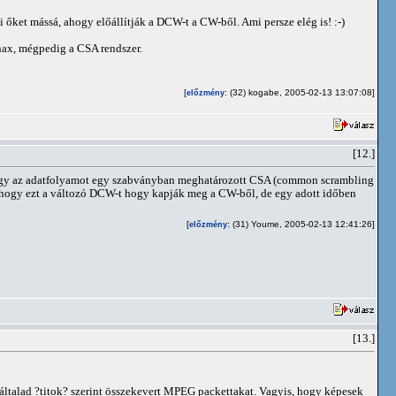
ket mássá, ahogy előállítják a DCW-t a CW-ből. Ami persze elég is! :-)
nax, mégpedig a CSA rendszer.
[
: (32) kogabe, 2005-02-13 13:07:08]
előzmény
[12.]
, hogy az adatfolyamot egy szabványban meghatározott CSA (common scrambling
 hogy ezt a változó DCW-t hogy kapják meg a CW-ből, de egy adott időben
[
: (31) Youme, 2005-02-13 12:41:26]
előzmény
[13.]
ltalad ?titok? szerint összekevert MPEG packettakat. Vagyis, hogy képesek