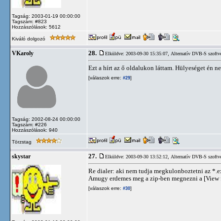
Tagság: 2003-01-19 00:00:00
Tagszám: #823
Hozzászólások: 5612
Kiváló dolgozó
28.
VKaroly
Elküldve: 2003-09-30 15:35:07,
Alternatív DVB-S szoftv
Ezt a hírt az ő oldalukon láttam. Hülyeséget én ne
[válaszok erre:
]
#29
Tagság: 2002-08-24 00:00:00
Tagszám: #226
Hozzászólások: 940
Törzstag
27.
skystar
Elküldve: 2003-09-30 13:52:12,
Alternatív DVB-S szoftv
Re dialer: aki nem tudja megkulonboztetni az *.e
Amugy erdemes meg a zip-ben megnezni a [View fil
[válaszok erre:
]
#30