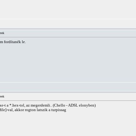
erek
m fordítanék le.
erek
xe-t a *.hex-tol, az megerdemli.. (Chello - ADSL elonyben)
e]-val, akkor rogton latszik a turpissag