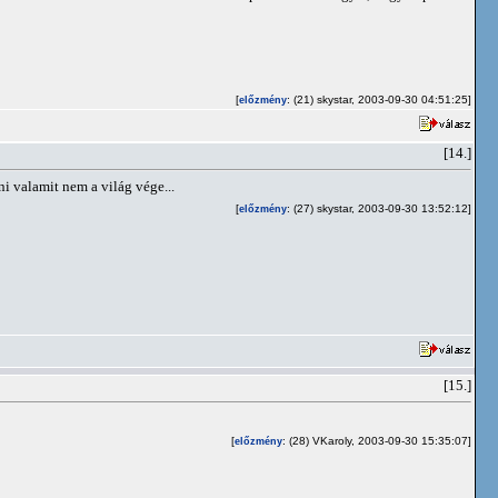
[
: (21) skystar, 2003-09-30 04:51:25]
előzmény
[14.]
ni valamit nem a világ vége...
[
: (27) skystar, 2003-09-30 13:52:12]
előzmény
[15.]
[
: (28) VKaroly, 2003-09-30 15:35:07]
előzmény