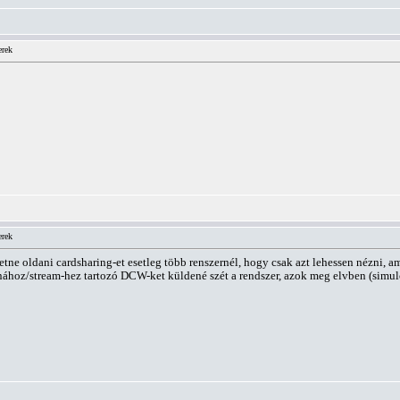
erek
erek
tne oldani cardsharing-et esetleg több renszernél, hogy csak azt lehessen nézni, am
tornához/stream-hez tartozó DCW-ket küldené szét a rendszer, azok meg elvben (simu