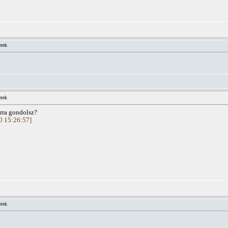
erek
erek
orra gondolsz?
20 15:26:57]
erek