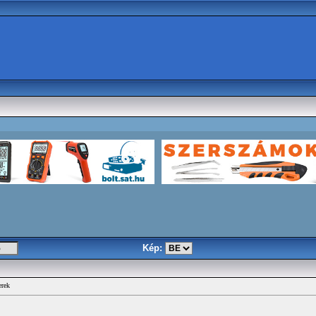
Kép:
erek