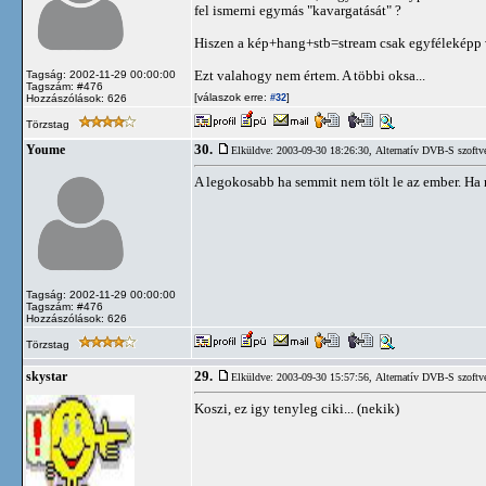
fel ismerni egymás "kavargatását" ?
Hiszen a kép+hang+stb=stream csak egyféleképp 
Ezt valahogy nem értem. A többi oksa...
Tagság: 2002-11-29 00:00:00
Tagszám: #476
[válaszok erre:
]
Hozzászólások: 626
#32
Törzstag
30.
Youme
Elküldve: 2003-09-30 18:26:30,
Alternatív DVB-S szoftv
A legokosabb ha semmit nem tölt le az ember. Ha m
Tagság: 2002-11-29 00:00:00
Tagszám: #476
Hozzászólások: 626
Törzstag
29.
skystar
Elküldve: 2003-09-30 15:57:56,
Alternatív DVB-S szoftv
Koszi, ez igy tenyleg ciki... (nekik)