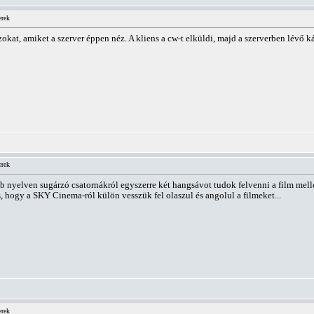
erek
okat, amiket a szerver éppen néz. A kliens a cw-t elküldi, majd a szerverben lévő k
erek
öbb nyelven sugárzó csatornákról egyszerre két hangsávot tudok felvenni a film me
, hogy a SKY Cinema-ról külön vesszük fel olaszul és angolul a filmeket...
erek