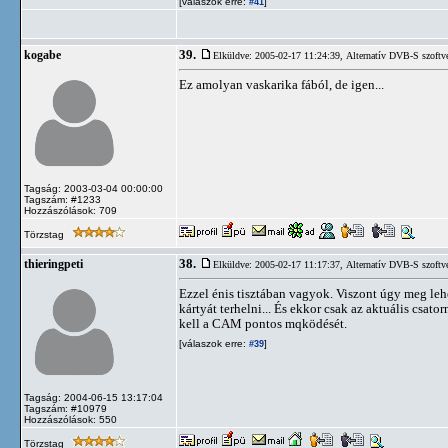
[válaszok erre:
]
#41
39.
kogabe
Elküldve: 2005-02-17 11:24:39,
Alternatív DVB-S szoftv
Ez amolyan vaskarika fából, de igen...
Tagság: 2003-03-04 00:00:00
Tagszám: #1233
Hozzászólások: 709
Törzstag
38.
thieringpeti
Elküldve: 2005-02-17 11:17:37,
Alternatív DVB-S szoftv
Ezzel énis tisztában vagyok. Viszont úgy meg lehe
kártyát terhelni... És ekkor csak az aktuális csa
kell a CAM pontos mqködését.
[válaszok erre:
]
#39
Tagság: 2004-06-15 13:17:04
Tagszám: #10979
Hozzászólások: 550
Törzstag