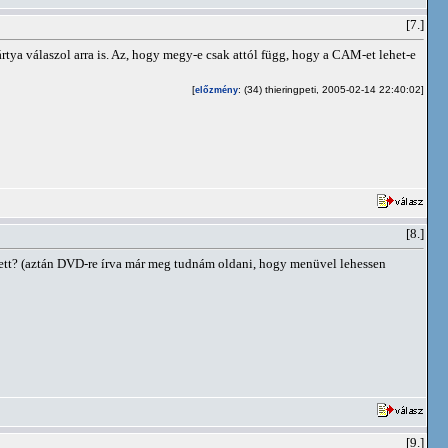
[7.]
ártya válaszol arra is. Az, hogy megy-e csak attól függ, hogy a CAM-et lehet-e
[
: (34) thieringpeti, 2005-02-14 22:40:02]
előzmény
[8.]
llett? (aztán DVD-re írva már meg tudnám oldani, hogy menüvel lehessen
[9.]