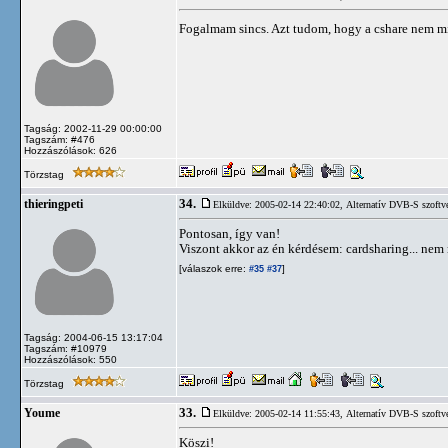
Fogalmam sincs. Azt tudom, hogy a cshare nem min
Tagság: 2002-11-29 00:00:00
Tagszám: #476
Hozzászólások: 626
Törzstag
34.
thieringpeti
Elküldve: 2005-02-14 22:40:02,
Alternatív DVB-S szoftv
Pontosan, így van!
Viszont akkor az én kérdésem: cardsharing... nem 
[válaszok erre:
]
#35
#37
Tagság: 2004-06-15 13:17:04
Tagszám: #10979
Hozzászólások: 550
Törzstag
33.
Youme
Elküldve: 2005-02-14 11:55:43,
Alternatív DVB-S szoftv
Köszi!