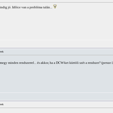
dig jó. Időice van a probléma talán...
erek
megy minden rendszerrel... és akkor, ha a DCW-ket kürtöli szét a rendszer? (persze 
erek