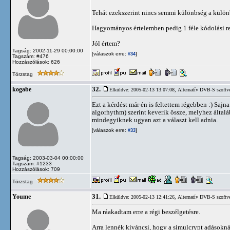
Tehát ezekszerint nincs semmi különbség a különb
Hagyományos értelemben pedig 1 féle kódolási r
Jól értem?
Tagság: 2002-11-29 00:00:00
[válaszok erre:
]
#34
Tagszám: #476
Hozzászólások: 626
Törzstag
32.
kogabe
Elküldve: 2005-02-13 13:07:08,
Alternatív DVB-S szoftv
Ezt a kérdést már én is feltettem régebben :) S
algorhythm) szerint keverik össze, melyhez álta
mindegyiknek ugyan azt a választ kell adnia.
[válaszok erre:
]
#33
Tagság: 2003-03-04 00:00:00
Tagszám: #1233
Hozzászólások: 709
Törzstag
31.
Youme
Elküldve: 2005-02-13 12:41:26,
Alternatív DVB-S szoftv
Ma ráakadtam erre a régi beszélgetésre.
Arra lennék kiváncsi, hogy a simulcrypt adásokn