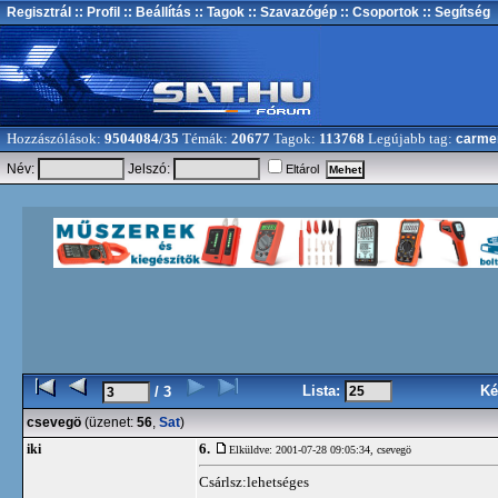
Regisztrál
:: Profil
:: Beállítás
:: Tagok
:: Szavazógép
:: Csoportok
:: Segítség
Hozzászólások:
9504084/35
Témák:
20677
Tagok:
113768
Legújabb tag:
carme
Név:
Jelszó:
Eltárol
Lista:
Ké
/ 3
csevegö
(üzenet:
56
,
Sat
)
6.
iki
Elküldve: 2001-07-28 09:05:34,
csevegö
Csárlsz:lehetséges