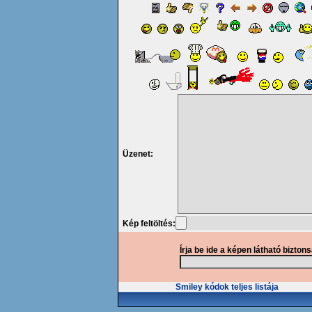
Üzenet:
Kép feltöltés:
Írja be ide a képen látható bizton
Smiley kódok teljes listája