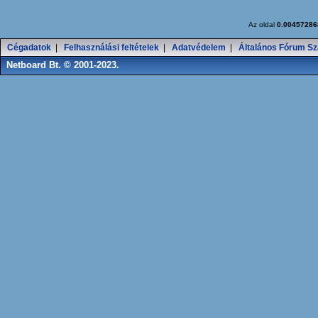
Az oldal
0.00457286
Cégadatok
|
Felhasználási feltételek
|
Adatvédelem
|
Általános Fórum Sz
Netboard Bt. © 2001-2023.