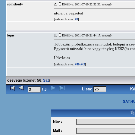
2.
somebody
Elküldve: 2001-07-19 22:32:30,
csevegö
utolért a végzeted
[válaszok erre:
]
#3
1.
lojas
Elküldve: 2001-07-19 21:44:17,
csevegö
Többszöri probálkozásra sem tudok belépni a cse
Egyszerü müszaki hiba vagy tényleg KÉSZ(és enn
Üdv:lojas
[válaszok erre:
]
#40
#42
csevegö
(üzenet:
56
,
Sat
)
Lista:
Ké
/ 3
SAT.HU
Új
Név :
Mail :