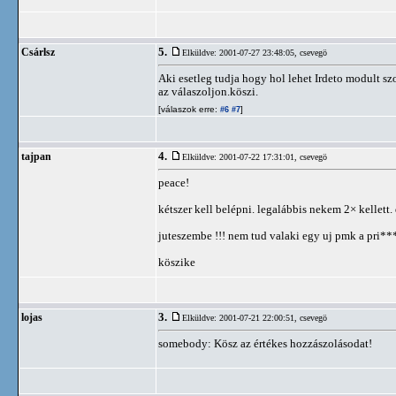
5.
Csárlsz
Elküldve: 2001-07-27 23:48:05,
csevegö
Aki esetleg tudja hogy hol lehet Irdeto modult szo
az válaszoljon.köszi.
[válaszok erre:
]
#6
#7
4.
tajpan
Elküldve: 2001-07-22 17:31:01,
csevegö
peace!
kétszer kell belépni. legalábbis nekem 2× kellett
juteszembe !!! nem tud valaki egy uj pmk a pri*
köszike
3.
lojas
Elküldve: 2001-07-21 22:00:51,
csevegö
somebody: Kösz az értékes hozzászolásodat!