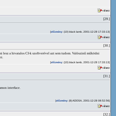
[29.]
[
: (10) black lamb, 2001-12-28 17:33:13]
előzmény
[30.]
mi lesz a hivatalos CI-k szoftverével azt sem tudom. Valószinű működni
ni.
[
: (10) black lamb, 2001-12-28 17:33:13]
előzmény
[31.]
mon interface.
[
: (9) ADOSA, 2001-12-28 08:52:56]
előzmény
[32.]