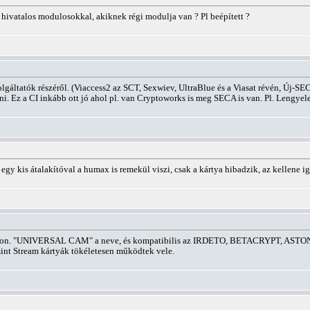
 hivatalos modulosokkal, akiknek régi modulja van ? Pl beépített ?
olgáltatók részéről. (Viaccess2 az SCT, Sexwiev, UltraBlue és a Viasat révén, Új-
i. Ez a CI inkább ott jó ahol pl. van Cryptoworks is meg SECA is van. Pl. Lengyel
 kis átalakítóval a humax is remekül viszi, csak a kártya hibadzik, az kellene ig
a piacon. "UNIVERSAL CAM" a neve, és kompatibilis az IRDETO, BETACRYPT, AS
amint Stream kártyák tökéletesen működtek vele.