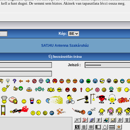
ell a funt dugni. De semmi sem biztos. Akinek van tapasztlata lécci ossza meg.
Kép:
SAT.HU Antenna Szakáruház
Új hozzászólás írása
Jelszó :