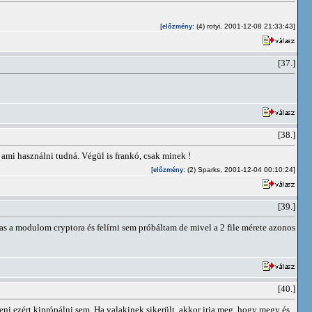
[
: (4) rotyi, 2001-12-08 21:33:43]
előzmény
[37.]
[38.]
 ami használni tudná. Végül is frankó, csak minek !
[
: (2) Sparks, 2001-12-04 00:10:24]
előzmény
[39.]
 a modulom cryptora és felírni sem próbáltam de mivel a 2 file mérete azonos
[40.]
teni ezért kiprópálni sem. Ha valakinek sikerült, akkor irja meg, hogy megy és