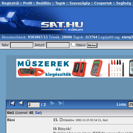
Regisztrál
:: Profil
:: Beállítás
:: Tagok
:: Szavazógép
:: Csoportok
:: Segítség
Hozzászólások:
9503867/15
Témák:
20606
Tagok:
113764
Legújabb tag:
xiang
Név:
Jelszó:
Eltárol
Lista:
/ 2
6in1
(üzenet:
40
,
Sat
)
15.
Ricsi
Elküldve: 2002-12-23 03:54:15,
6in1
Hi Bütyök!