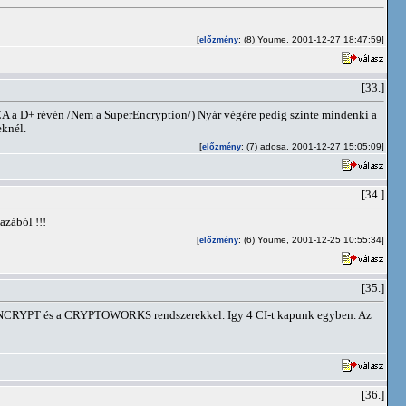
[
: (8) Youme, 2001-12-27 18:47:59]
előzmény
[33.]
SECA a D+ révén /Nem a SuperEncryption/) Nyár végére pedig szinte mindenki a
eknél.
[
: (7) adosa, 2001-12-27 15:05:09]
előzmény
[34.]
azából !!!
[
: (6) Youme, 2001-12-25 10:55:34]
előzmény
[35.]
TONCRYPT és a CRYPTOWORKS rendszerekkel. Igy 4 CI-t kapunk egyben. Az
[36.]