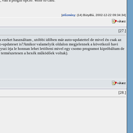
van a progin opció: write to card.
[
: (14) BütyiBá, 2002-12-22 09:34:34]
előzmény
[27.]
is ezeket használtam , utóbbi időben már auto-updatettel de mivel én csak az
auto-updateset is?Amikor valamelyik oldalon megjelennek a következő havi
légyszi írja le honnan lehet letölteni mivel egy csomo programot kipróbáltam de
 ( természetesen a hexék működőek voltak).
[28.]