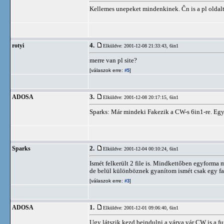
Kellemes unepeket mindenkinek. Čn is a pl oldalt
4.
rotyi
Elküldve: 2001-12-08 21:33:43,
6in1
merre van pl site?
[válaszok erre:
]
#5
3.
ADOSA
Elküldve: 2001-12-08 20:17:15,
6in1
Sparks: Már mindeki Fakezik a CW-s 6in1-re. Egy o
2.
Sparks
Elküldve: 2001-12-04 00:10:24,
6in1
Ismét felkerült 2 file is. Mindkettőben egyform
de belül különböznek gyanítom ismét csak egy f
[válaszok erre:
]
#3
1.
ADOSA
Elküldve: 2001-12-01 09:06:40,
6in1
Ugy látszik kezd beindulni a várva vár CW is a fun