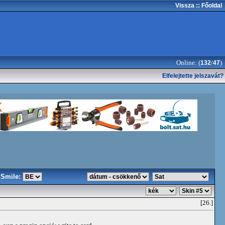
Vissza
:: Főoldal
Online: (
/
)
132
47
Elfelejtette jelszavát?
Smile:
[26.]