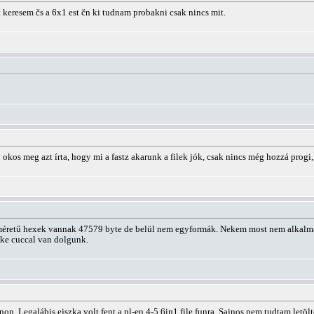
 keresem čs a 6x1 est čn ki tudnam probakni csak nincs mit.
kos meg azt írta, hogy mi a fastz akarunk a filek jók, csak nincs még hozzá progi,
a méretű hexek vannak 47579 byte de belül nem egyformák. Nekem most nem alkalmas
ake cuccal van dolgunk.
on. Legalábis ejszka volt fent a pl-en 4-5 6in1 file funra. Sajnos nem tudtam letöl