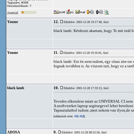
Tagszám: #398
Hozzászólások: 7
Zöldfülű
12.
Youme
Elküldve: 2001-12-28 19:17:48,
6in1
black lamb: Kérdezni akartam, hogy Te mit irtál b
11.
Youme
Elküldve: 2001-12-28 19:16:05,
6in1
black lamb: Ezt én nem tudom, egy olasz site-on 
fognak továbbra is. Az viszont tuti, hogy ez a tar
10.
black lamb
Elküldve: 2001-12-28 17:33:13,
6in1
Tevedes elkerulese miatt az UNIVERSAL CI nem n
A szoftvereket laptop segitsegevel lehet betolteni
Tapasztalatbol tudom ,mert nekem van ilyen,de s
[válaszok erre:
]
#11
#12
9.
ADOSA
Elküldve: 2001-12-28 08:52:56,
6in1