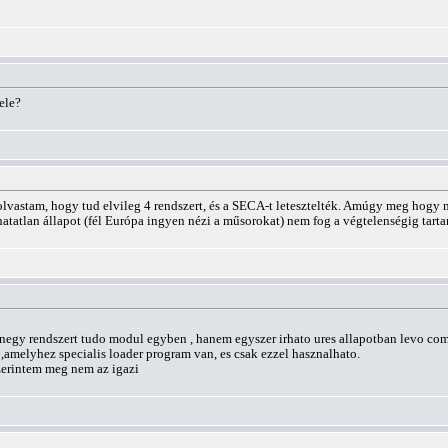
ele?
olvastam, hogy tud elvileg 4 rendszert, és a SECA-t letesztelték. Amúgy meg hogy 
thatatlan állapot (fél Európa ingyen nézi a műsorokat) nem fog a végtelenségig tarta
egy rendszert tudo modul egyben , hanem egyszer irhato ures allapotban levo com
 ,amelyhez specialis loader program van, es csak ezzel hasznalhato.
zerintem meg nem az igazi