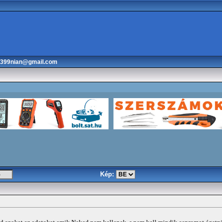
3399nian@gmail.com
Kép: