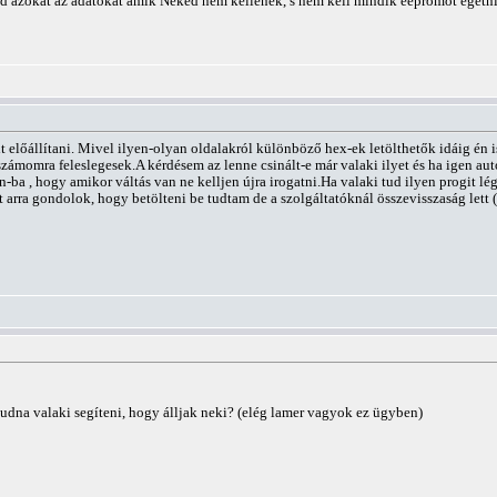
 azokat az adatokat amik Neked nem kellenek, s nem kell mindik eepromot égetni, 
t előállítani. Mivel ilyen-olyan oldalakról különböző hex-ek letölthetők idáig én 
zámomra feleslegesek.A kérdésem az lenne csinált-e már valaki ilyet és ha igen 
Fun-ba , hogy amikor váltás van ne kelljen újra irogatni.Ha valaki tud ilyen progit 
t arra gondolok, hogy betölteni be tudtam de a szolgáltatóknál összevisszaság lett
tudna valaki segíteni, hogy álljak neki? (elég lamer vagyok ez ügyben)