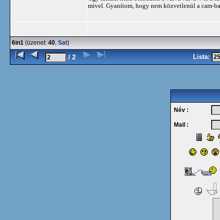
mivel. Gyanítom, hogy nem közvetlenül a cam-ba k
6in1
(üzenet:
40
,
Sat
)
Lista:
/ 2
Név :
Mail :