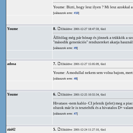
Youme: Bizti, hogy lesz ilyen ? Mi lesz azokkal a
[válaszok erre:
]
#10
8.
Youme
Elküldve: 2001-12-27 18:47:59,
6in1
Állítólag még pár hónap és jönnek a trükkök a sz
"második generációs" rendszereket akarja használn
[válaszok erre:
]
#9
7.
adosa
Elküldve: 2001-12-27 15:05:09,
6in1
Youme: A modullal nekem sem volna bajom, mert egy
[válaszok erre:
]
#8
6.
Youme
Elküldve: 2001-12-25 10:55:34,
6in1
Hivataos -nem kalóz- CI jelenik (jelet) meg 
olszok már le is tesztelték és a hivatalos D+ val
[válaszok erre:
]
#7
5.
zizi42
Elküldve: 2001-12-24 11:27:10,
6in1