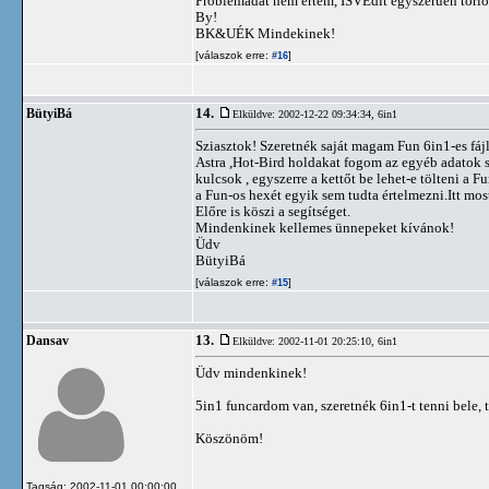
Problémádat nem értem, ISVEdit egyszerűen törlöd
By!
BK&UÉK Mindekinek!
[válaszok erre:
]
#16
14.
BütyiBá
Elküldve: 2002-12-22 09:34:34,
6in1
Sziasztok! Szeretnék saját magam Fun 6in1-es fájl
Astra ,Hot-Bird holdakat fogom az egyéb adatok s
kulcsok , egyszerre a kettőt be lehet-e tölteni a 
a Fun-os hexét egyik sem tudta értelmezni.Itt mos
Előre is köszi a segítséget.
Mindenkinek kellemes ünnepeket kívánok!
Üdv
BütyiBá
[válaszok erre:
]
#15
13.
Dansav
Elküldve: 2002-11-01 20:25:10,
6in1
Üdv mindenkinek!
5in1 funcardom van, szeretnék 6in1-t tenni bele, 
Köszönöm!
Tagság: 2002-11-01 00:00:00