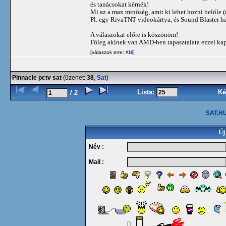
és tanácsokat kérnék!
Mi az a max minőség, amit ki lehet hozni belőle (
Pl. egy RivaTNT videokártya, és Sound Blaster h
A válaszokat előre is köszönöm!
Főleg akinek van AMD-ben tapasztalata ezzel ka
[válaszok erre:
]
#16
Pinnacle pctv sat
(üzenet:
38
,
Sat
)
Lista:
Ké
/ 2
SAT.HU
Új
Név :
Mail :