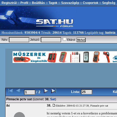
Regisztrál
:: Profil
:: Beállítás
:: Tagok
:: Szavazógép
:: Csoportok
:: Segítség
Hozzászólások:
9503904/4
Témák:
20614
Tagok:
113766
Legújabb tag:
batista
Név:
Jelszó:
Eltárol
Lista:
Ké
/ 2
Pinnacle pctv sat
(üzenet:
38
,
Sat
)
38.
ihi
Elküldve: 2004-02-15 21:27:39,
Pinnacle pctv sat
hi nemrég vetem 1-et es a kovetkezo a problemam: