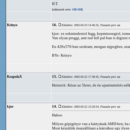
H.T.
[válaszok erre:
]
#18
#19
16.
Krinyo
Elküldve: 2002-03-23 14:46:35,
Pinnacle pctv sat
kjoe: ez sokmindentol fugg, kepminosegtol, tomori
Van olyan proggi, ami tud full pal-ban is digizni r
En 420x576-ban szoktam, morgan mjpegben, utan
BYe: Krinyo
15.
KrapulaX
Elküldve: 2002-03-22 17:38:45,
Pinnacle pctv sat
Heinrich: Köszi az 5letet, de én ujratömörítés né
14.
kjoe
Elküldve: 2002-03-22 13:20:54,
Pinnacle pctv sat
Hahoo
Milyen gépigénye van a kártyának AMD-ben, ha d
Most készülök összeállítani a káryához egy ilyen