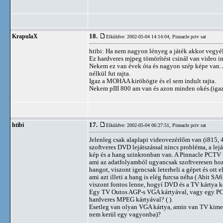
18.
KrapulaX
Elküldve: 2002-05-04 14:14:04,
Pinnacle pctv sat
htibi: Ha nem nagyon lényeg a játék akkor vegyé
Ez hardveres mjpeg tömörítést csinál van video in
Nekem ez van évek óta és nagyon szép képe van. A
nélkül fut rajta.
Igaz a MOHAA kiröhögte és el sem indult rajta.
Nekem pIII 800 am van és azon minden okés.(igaz
17.
htibi
Elküldve: 2002-05-04 06:27:51,
Pinnacle pctv sat
Jelenleg csak alaplapi videovezérlőm van (i815
szoftveres DVD lejátszással nincs probléma, a lejá
kép és a hang szinkronban van. A Pinnacle PCTV
ami az adatfolyamból ugyancsak szoftveresen hozz
hangot, viszont igencsak leterheli a gépet és ott 
ami azt illeti a hang is elég furcsa néha ( Abit
viszont fontos lenne, hogyí DVD és a TV kártya ké
Egy TV Outos AGP-s VGA kártyával, vagy egy P
hardveres MPEG kártyával? ( ).
Esetleg van olyan VGA kártya, amin van TV kime
nem kerül egy vagyonba)?