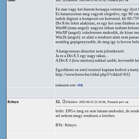
33.
Gido
Elküldve: 2002-06-29 00:24:16,
Pinnacle pctv sat
En mar vagy ket-harom honapja vettem egy ilyet b
Es hatarozottan meg vagyok elegedve, egy 90 cm 
tudok digizni a kompozit-on keresztul, kb 60-75%-
DivX-be lehet alakitani, es egy ket oras filmben 
Win98 (sima angol): nagyon ritkan tudtam belonni
WinXP (angol): tokeletesen mukodik, de kisse inst
Win2k (angol): ez alatt a rendszer alatt nem panas
nemileg gepigenyesebb, de meg igy is boven bel
A hangcsuszas abszolut nem jelentkezett.
Ja es a DivX 5 egy nagy rakas...
A DivX 3 (low motion) sokkal szebb, kevesebb hel
Egyebkent en errol tesztrol kaptam kedvet a kart
http://www.hwsw.hu/oldal.php3?cikkid=632
[válaszok erre:
]
#34
32.
Krinyo
Elküldve: 2002-06-23 22:34:06,
Pinnacle pctv sat
htibi: EPG-t meg en sem lattam mukodni, de rend
sel nekem megy rendesen a letoltes.
BYe: Krinyo