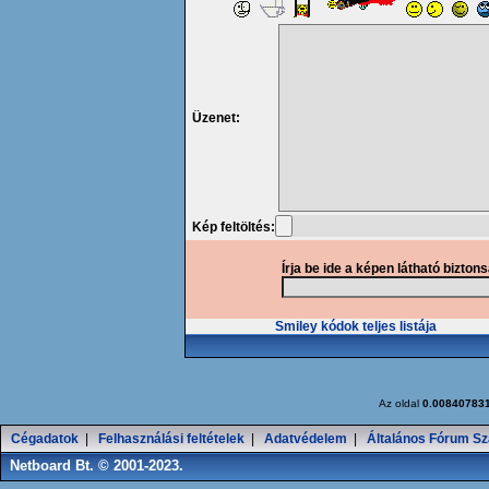
Üzenet:
Kép feltöltés:
Írja be ide a képen látható bizton
Smiley kódok teljes listája
Az oldal
0.00840783
Cégadatok
|
Felhasználási feltételek
|
Adatvédelem
|
Általános Fórum Sz
Netboard Bt. © 2001-2023.