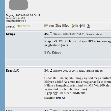
Tagság: 2003-12-04 16:04:17
Tagszám: #7618
Hozzászólások: 4
Zöldfülű
35.
Krinyo
Elküldve: 2002-06-29 17:54:09,
Pinnacle pctv sat
KrapulaX: WinXP hogy tud egy HDD-t tonkrevagni?
megbizhato (sic!).
BYe: Krinyo
34.
KrapulaX
Elküldve: 2002-06-29 11:42:20,
Pinnacle pctv sat
Gido: Hali! Az mped2-t hogy nyitod meg a virtual
Milyen adók? Az amos-ról a magyar adók is jönnek
Nálam a hangelcsúszás mind winME Win200 alatt el
vágta tönkre a feltelepítés után)
A gép egy PIII 800 500Mb ram.
[válaszok erre:
]
#35