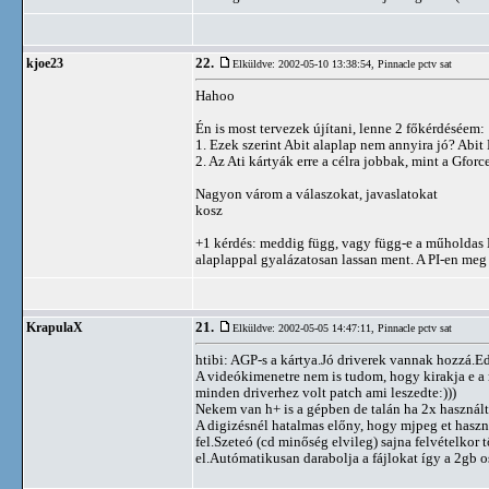
22.
kjoe23
Elküldve: 2002-05-10 13:38:54,
Pinnacle pctv sat
Hahoo
Én is most tervezek újítani, lenne 2 főkérdéséem:
1. Ezek szerint Abit alaplap nem annyira jó? Abi
2. Az Ati kártyák erre a célra jobbak, mint a Gfor
Nagyon várom a válaszokat, javaslatokat
kosz
+1 kérdés: meddig függ, vagy függ-e a műholdas
alaplappal gyalázatosan lassan ment. A PI-en meg
21.
KrapulaX
Elküldve: 2002-05-05 14:47:11,
Pinnacle pctv sat
htibi: AGP-s a kártya.Jó driverek vannak hozzá.E
A videókimenetre nem is tudom, hogy kirakja e a 
minden driverhez volt patch ami leszedte:)))
Nekem van h+ is a gépben de talán ha 2x haszná
A digizésnél hatalmas előny, hogy mjpeg et hasz
fel.Szeteó (cd minőség elvileg) sajna felvételkor
el.Autómatikusan darabolja a fájlokat így a 2gb os