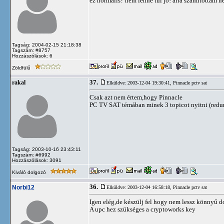
ez normalis? nem lenne tul jo! arra szamitottam n
Tagság: 2004-02-15 21:18:38
Tagszám: #8757
Hozzászólások: 6
Zöldfülű
37.
rakal
Elküldve: 2003-12-04 19:30:41,
Pinnacle pctv sat
Csak azt nem értem,hogy Pinnacle
PC TV SAT témában minek 3 topicot nyitni (redun
Tagság: 2003-10-16 23:43:11
Tagszám: #6992
Hozzászólások: 3091
Kiváló dolgozó
36.
Norbi12
Elküldve: 2003-12-04 16:58:18,
Pinnacle pctv sat
Igen elég,de készülj fel hogy nem lessz könnyű d
A upc hez szükséges a cryptoworks key