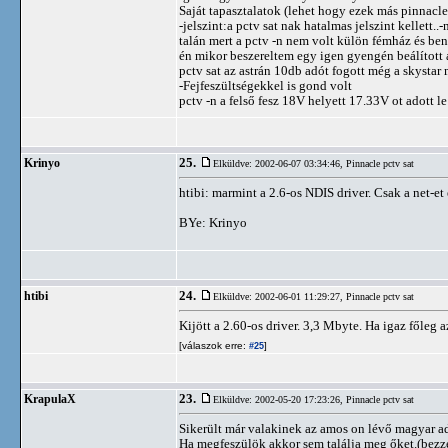
Saját tapasztalatok (lehet hogy ezek más pinnacl
-jelszint:a pctv sat nak hatalmas jelszint kellett
talán mert a pctv -n nem volt külön fémház és ben
én mikor beszereltem egy igen gyengén beálított
pctv sat az astrán 10db adót fogott még a skystar 
-Fejfeszültségekkel is gond volt
pctv -n a felső fesz 18V helyett 17.33V ot adott le
25.
Krinyo
Elküldve: 2002-06-07 03:34:46,
Pinnacle pctv sat
htibi: marmint a 2.6-os NDIS driver. Csak a net-et 
BYe: Krinyo
24.
htibi
Elküldve: 2002-06-01 11:29:27,
Pinnacle pctv sat
Kijött a 2.60-os driver. 3,3 Mbyte. Ha igaz főleg az
[válaszok erre:
]
#25
23.
KrapulaX
Elküldve: 2002-05-20 17:23:26,
Pinnacle pctv sat
Sikerült már valakinek az amos on lévő magyar ad
Ha megfeszülök akkor sem találja meg őket.(bezze