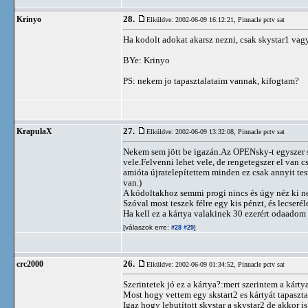
28.
Krinyo
Elküldve: 2002-06-09 16:12:21,
Pinnacle pctv sat
Ha kodolt adokat akarsz nezni, csak skystar1 vagy
BYe: Krinyo
PS: nekem jo tapasztalataim vannak, kifogtam?
27.
KrapulaX
Elküldve: 2002-06-09 13:32:08,
Pinnacle pctv sat
Nekem sem jött be igazán.Az OPENsky-t egyszer 
vele.Felvenni lehet vele, de rengetegszer el van c
amióta újratelepítettem minden ez csak annyit tes
van.)
A kódoltakhoz semmi progi nincs és úgy néz ki ne
Szóval most teszek félre egy kis pénzt, és lecseré
Ha kell ez a kártya valakinek 30 ezerért odaadom s
[válaszok erre:
]
#28
#29
26.
crc2000
Elküldve: 2002-06-09 01:34:52,
Pinnacle pctv sat
Szerintetek jó ez a kártya?:mert szerintem a kárty
Most hogy vettem egy skstart2 es kártyát tapaszta
Igaz hogy lebutított skystar a skystar2 de akkor is