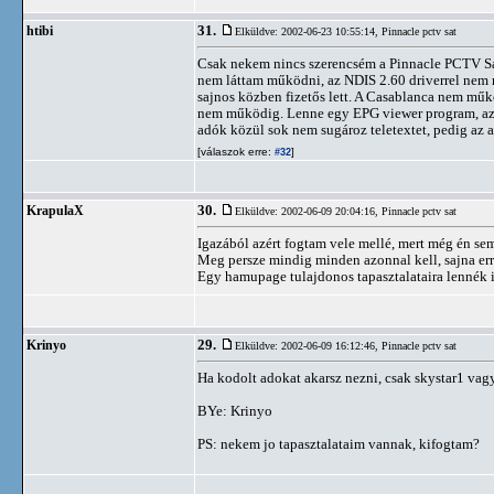
31.
htibi
Elküldve: 2002-06-23 10:55:14,
Pinnacle pctv sat
Csak nekem nincs szerencsém a Pinnacle PCTV Sa
nem láttam működni, az NDIS 2.60 driverrel nem 
sajnos közben fizetős lett. A Casablanca nem műkö
nem működig. Lenne egy EPG viewer program, az
adók közül sok nem sugároz teletextet, pedig az 
[válaszok erre:
]
#32
30.
KrapulaX
Elküldve: 2002-06-09 20:04:16,
Pinnacle pctv sat
Igazából azért fogtam vele mellé, mert még én se
Meg persze mindig minden azonnal kell, sajna err
Egy hamupage tulajdonos tapasztalataira lennék 
29.
Krinyo
Elküldve: 2002-06-09 16:12:46,
Pinnacle pctv sat
Ha kodolt adokat akarsz nezni, csak skystar1 vagy
BYe: Krinyo
PS: nekem jo tapasztalataim vannak, kifogtam?