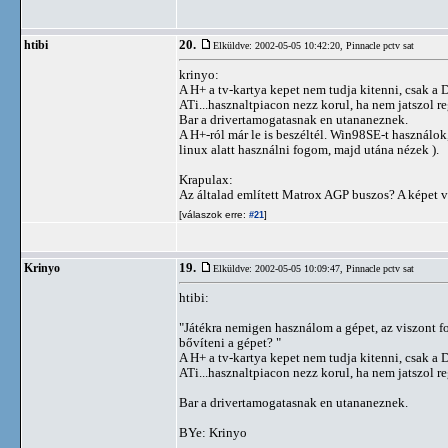
20.
htibi
Elküldve: 2002-05-05 10:42:20,
Pinnacle pctv sat
krinyo:
A H+ a tv-kartya kepet nem tudja kitenni, csak a
ATi...hasznaltpiacon nezz korul, ha nem jatszol r
Bar a drivertamogatasnak en utananeznek.
A H+-ról már le is beszéltél. Win98SE-t használo
linux alatt használni fogom, majd utána nézek ).
Krapulax:
Az általad említett Matrox AGP buszos? A képet v
[válaszok erre:
]
#21
19.
Krinyo
Elküldve: 2002-05-05 10:09:47,
Pinnacle pctv sat
htibi:
"Játékra nemigen használom a gépet, az viszont f
bővíteni a gépet? "
A H+ a tv-kartya kepet nem tudja kitenni, csak a
ATi...hasznaltpiacon nezz korul, ha nem jatszol r
Bar a drivertamogatasnak en utananeznek.
BYe: Krinyo