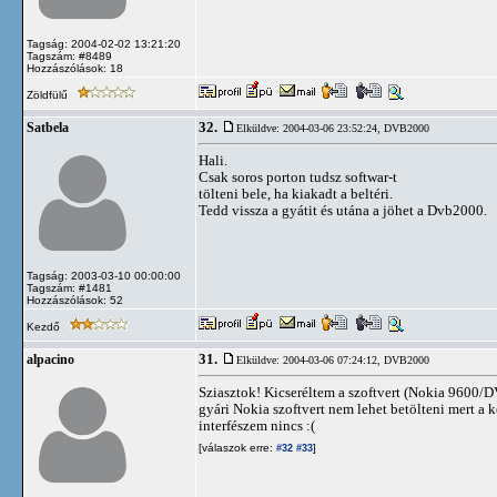
Tagság: 2004-02-02 13:21:20
Tagszám: #8489
Hozzászólások: 18
Zöldfülű
32.
Satbela
Elküldve: 2004-03-06 23:52:24,
DVB2000
Hali.
Csak soros porton tudsz softwar-t
tölteni bele, ha kiakadt a beltéri.
Tedd vissza a gyátit és utána a jöhet a Dvb2000.
Tagság: 2003-03-10 00:00:00
Tagszám: #1481
Hozzászólások: 52
Kezdő
31.
alpacino
Elküldve: 2004-03-06 07:24:12,
DVB2000
Sziasztok! Kicseréltem a szoftvert (Nokia 9600/D
gyári Nokia szoftvert nem lehet betölteni mert a
interfészem nincs :(
[válaszok erre:
]
#32
#33