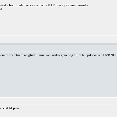
 latod a bootloader verzioszamat: 2.0 UNS vagy valami hasonlo
ed
semmi szeretnem megtudni mire van szuksegem hogy ujra telepitsem ra a DVB2000
TranxBDM progi!