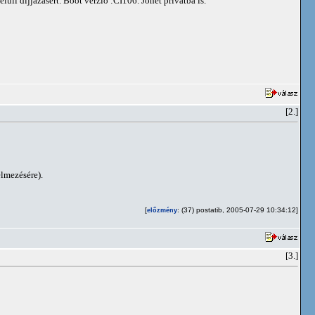
li díjjazásért. Boot verzió :CI106. Jöhet privátba is.
[2.]
lmezésére).
[
: (37) postatib, 2005-07-29 10:34:12]
előzmény
[3.]