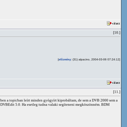
[10.]
[
: (31) alpacino, 2004-03-06 07:24:12]
előzmény
[11.]
Ebben a topicban leírt minden gyógyírt kiprobáltam, de sem a DVB 2000 sem a
1.2, DVBEdit 5.0. Ha esetleg tudna valaki segíteneni megköszönném. BDM