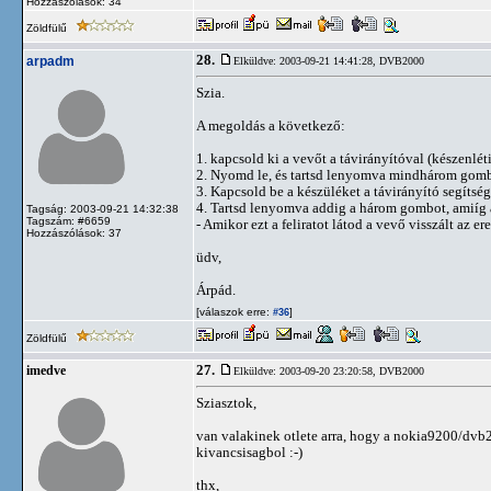
Hozzászólások: 34
Zöldfülű
28.
arpadm
Elküldve: 2003-09-21 14:41:28,
DVB2000
Szia.
A megoldás a következő:
1. kapcsold ki a vevőt a távirányítóval (készenlét
2. Nyomd le, és tartsd lenyomva mindhárom gomb
3. Kapcsold be a készüléket a távirányító segítség
4. Tartsd lenyomva addig a három gombot, amiíg a
Tagság: 2003-09-21 14:32:38
Tagszám: #6659
- Amikor ezt a feliratot látod a vevő visszált az e
Hozzászólások: 37
üdv,
Árpád.
[válaszok erre:
]
#36
Zöldfülű
27.
imedve
Elküldve: 2003-09-20 23:20:58,
DVB2000
Sziasztok,
van valakinek otlete arra, hogy a nokia9200/dvb2
kivancsisagbol :-)
thx,