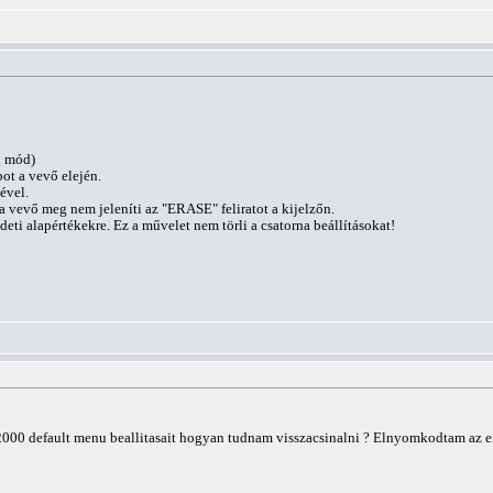
i mód)
ot a vevő elején.
ével.
 vevő meg nem jeleníti az "ERASE" feliratot a kijelzőn.
redeti alapértékekre. Ez a művelet nem törli a csatorna beállításokat!
000 default menu beallitasait hogyan tudnam visszacsinalni ? Elnyomkodtam az encod