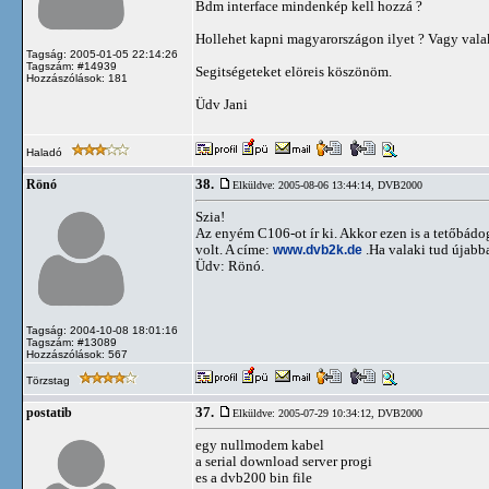
Bdm interface mindenkép kell hozzá ?
Hollehet kapni magyarországon ilyet ? Vagy vala
Tagság: 2005-01-05 22:14:26
Tagszám: #14939
Segitségeteket elöreis köszönöm.
Hozzászólások: 181
Üdv Jani
Haladó
38.
Rönó
Elküldve: 2005-08-06 13:44:14,
DVB2000
Szia!
Az enyém C106-ot ír ki. Akkor ezen is a tetőbádo
volt. A címe:
www.dvb2k.de
.Ha valaki tud újabb
Üdv: Rönó.
Tagság: 2004-10-08 18:01:16
Tagszám: #13089
Hozzászólások: 567
Törzstag
37.
postatib
Elküldve: 2005-07-29 10:34:12,
DVB2000
egy nullmodem kabel
a serial download server progi
es a dvb200 bin file