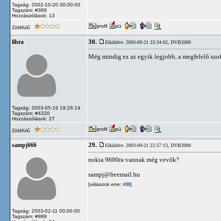
Tagság: 2002-10-20 00:00:00
Tagszám: #369
Hozzászólások: 13
Zöldfülű
30.
libra
Elküldve: 2003-09-21 23:34:02,
DVB2000
Még mindig ez az egyik legjobb, a megfelelő szo
Tagság: 2003-05-19 19:26:14
Tagszám: #4320
Hozzászólások: 27
Zöldfülű
29.
sampj666
Elküldve: 2003-09-21 22:57:13,
DVB2000
nokia 9600ra vannak még vevők?
sampj@freemail.hu
[válaszok erre:
]
#30
Tagság: 2003-02-11 00:00:00
Tagszám: #989