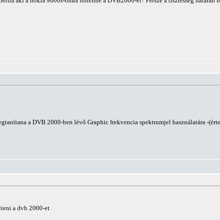
rfia aki a nokia 9600s-omra föltenné a DVB2000-et? Persze a tisztesség határán belü
egtanítana a DVB 2000-ben lévő Graphic frekvencia spektrumjel használatára -(érte
lteni a dvb 2000-et