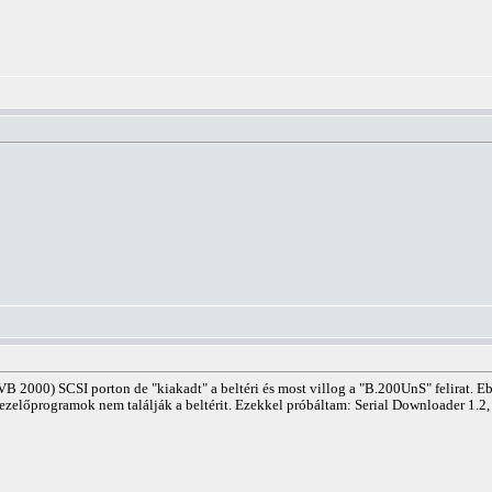
VB 2000) SCSI porton de "kiakadt" a beltéri és most villog a "B.200UnS" felirat. 
 kezelőprogramok nem találják a beltérit. Ezekkel próbáltam: Serial Downloader 