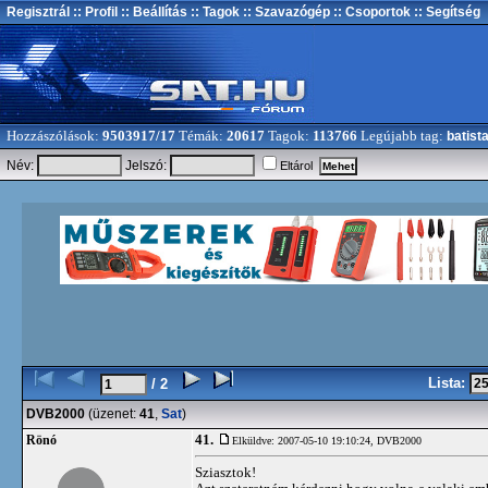
Regisztrál
:: Profil
:: Beállítás
:: Tagok
:: Szavazógép
:: Csoportok
:: Segítség
Hozzászólások:
9503917/17
Témák:
20617
Tagok:
113766
Legújabb tag:
batist
Név:
Jelszó:
Eltárol
Lista:
/ 2
DVB2000
(üzenet:
41
,
Sat
)
41.
Rönó
Elküldve: 2007-05-10 19:10:24,
DVB2000
Sziasztok!