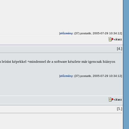
[
: (37) postatib, 2005-07-29 10:34:12]
előzmény
[4.]
 leírást képekkel +mindennel de a software készlete már igencsak hiányos
[
: (37) postatib, 2005-07-29 10:34:12]
előzmény
[5.]