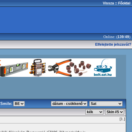
Vissza
:: Főoldal
Online: (
/
)
139
49
Elfelejtette jelszavát?
Smile:
[1.]