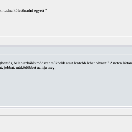
ki tudna kölcsönadni egyett ?
gbontós, belepiszkálós módszer működik amit lentebb lehet olvasni? A neten láttam
at, jobbat, működőbbet az írja meg.