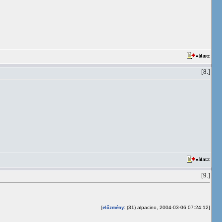
[8.]
[9.]
[
: (31) alpacino, 2004-03-06 07:24:12]
előzmény