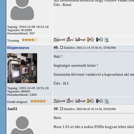
Azt szeteretném kérdezni hogy volna-e valaki embe
Üdv: Rönó
Tagság: 2004-10-08 18:01:16
Tagszám: #13089
Hozzászólások: 567
Törzstag
40.
Régimotoros
Elküldve: 2005-11-14 19:36:41,
DVB2000
Hali !
Segítséget szeretnék kérni !
Szeretném felvenni valakivel a kapcsolatot aki m
Üdv.: H.J.
Tagság: 2003-10-05 16:51:29
Tagszám: #6840
Hozzászólások: 2400
Kiváló dolgozó
39.
Jani51
Elküldve: 2005-09-28 20:14:30,
DVB2000
Helo.
Boot 1.01-et írki a nokia 9500s hogyan lehet rátö