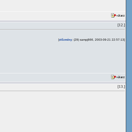
[12.]
[
: (29) sampj666, 2003-09-21 22:57:13]
előzmény
[13.]