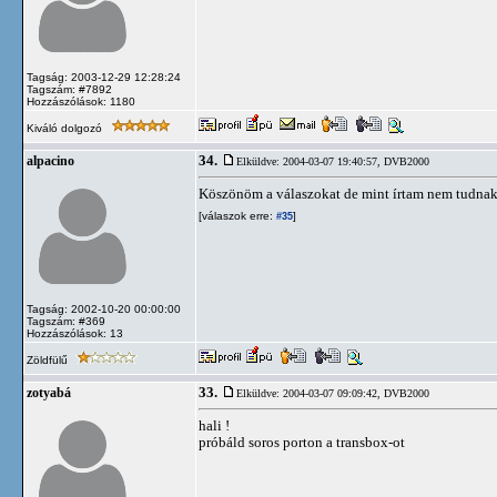
Tagság: 2003-12-29 12:28:24
Tagszám: #7892
Hozzászólások: 1180
Kiváló dolgozó
34.
alpacino
Elküldve: 2004-03-07 19:40:57,
DVB2000
Köszönöm a válaszokat de mint írtam nem tudnak 
[válaszok erre:
]
#35
Tagság: 2002-10-20 00:00:00
Tagszám: #369
Hozzászólások: 13
Zöldfülű
33.
zotyabá
Elküldve: 2004-03-07 09:09:42,
DVB2000
hali !
próbáld soros porton a transbox-ot