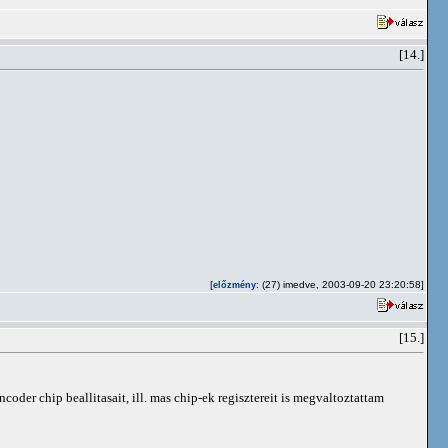
[14.]
[
: (27) imedve, 2003-09-20 23:20:58]
előzmény
[15.]
er chip beallitasait, ill. mas chip-ek regisztereit is megvaltoztattam