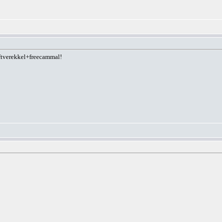
ftverekkel+freecammal!