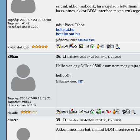
ez csak akkor mukodik, ha a kijelzon felvillanni
ha ez nincs, akkor BDM interface-re van szukseg
Tagság: 2002-07-23 00:00:00
Tagszám: #147
üdv: Posta Tibor
Hozzászólások: 1220
bolt.sat.hu
hoteltv.sat.hu
[válaszok erre:
]
#38
#39
#40
Kiváló dolgozó
36.
Z0ltan
Elküldve: 2005-07-29 06:17:40,
DVB2000
Hello van egy NOkia 9500-asom nem megy rajta 
helloo!!!
[válaszok erre:
]
#37
Tagság: 2003-07-09 13:52:21
Tagszám: #5611
Hozzászólások: 139
Haladó
35.
duceee
Elküldve: 2004-03-07 23:31:30,
DVB2000
Akkor nincs más hátra, mind BDM interface és 