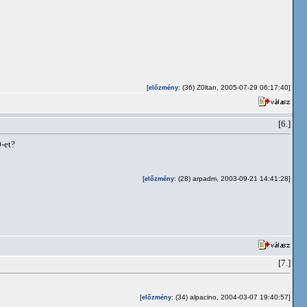
[
: (36) Z0ltan, 2005-07-29 06:17:40]
előzmény
[6.]
-et?
[
: (28) arpadm, 2003-09-21 14:41:28]
előzmény
[7.]
[
: (34) alpacino, 2004-03-07 19:40:57]
előzmény