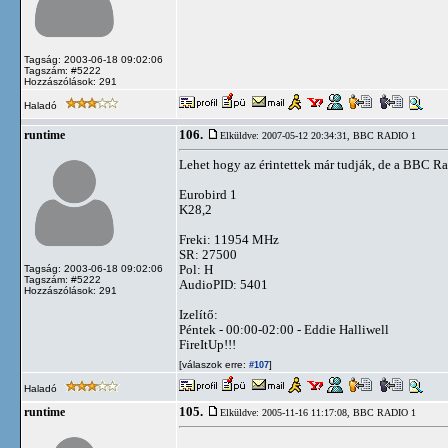
Tagság: 2003-06-18 09:02:06
Tagszám: #5222
Hozzászólások: 291
Haladó
106.
runtime
Elküldve: 2007-05-12 20:34:31,
BBC RADIO 1
Lehet hogy az érintettek már tudják, de a BBC Rad
Eurobird 1
K28,2
Freki: 11954 MHz
SR: 27500
Pol: H
Tagság: 2003-06-18 09:02:06
Tagszám: #5222
AudioPID: 5401
Hozzászólások: 291
Izelítő:
Péntek - 00:00-02:00 - Eddie Halliwell
FireItUp!!!
[válaszok erre:
]
#107
Haladó
105.
runtime
Elküldve: 2005-11-16 11:17:08,
BBC RADIO 1