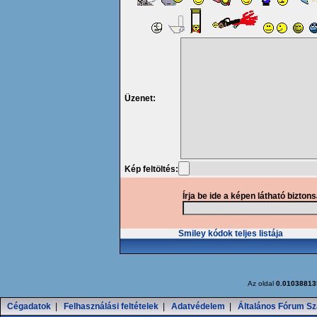
Üzenet:
Kép feltöltés:
Írja be ide a képen látható bizton
Smiley kódok teljes listája
Az oldal
0.01038813
Cégadatok
|
Felhasználási feltételek
|
Adatvédelem
|
Általános Fórum Sz