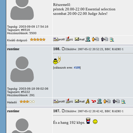
Részemről:
péntek 20.00-22.00 Essential selection
szombat 20.00-22.00 Judge Jules!
Tagság: 2003-09-09 17:54:16
Tagszám: #6516
Hozzászólások: 5500
Kiváló dolgozó
108.
runtime
Elküldve: 2007-05-12 20:52:23,
BBC RADIO 1
[válaszok erre:
]
#109
Tagság: 2003-06-18 09:02:06
Tagszám: #5222
Hozzászólások: 291
Haladó
107.
runtime
Elküldve: 2007-05-12 20:42:42,
BBC RADIO 1
És a hang 192 kbps.