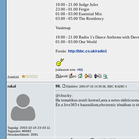
19.00 - 21.00 Judge Jules
23.00 - 01.00 Fergie
01.00 - 03.00 Essential Mix
03.00 - 05.00 The Residency
Vasárnap
19.00 - 21.00 Radio 1's Dance Anthems with Dave
01.00 - 03.00 One World
Forrás:
http://bbc.co.uk/radio1
[válaszok erre:
]
#92
Zöldfülű
90.
rakal
Elküldve: 2005-07-16 14:39:38,
BBC RADIO 1
@chucky:
Ha tematikus zenét keresel,arra a netes rádiócso
Én a live365-t használom,electronic témában is töb
Tagság: 2003-10-16 23:43:11
Tagszám: #6992
Hozzászólások: 3091