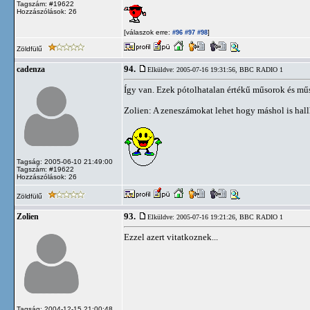
Tagszám: #19622
Hozzászólások: 26
[válaszok erre:
]
#96
#97
#98
Zöldfülű
94.
cadenza
Elküldve: 2005-07-16 19:31:56,
BBC RADIO 1
Így van. Ezek pótolhatalan értékű műsorok és mű
Zolien: A zeneszámokat lehet hogy máshol is hallha
Tagság: 2005-06-10 21:49:00
Tagszám: #19622
Hozzászólások: 26
Zöldfülű
93.
Zolien
Elküldve: 2005-07-16 19:21:26,
BBC RADIO 1
Ezzel azert vitatkoznek...
Tagság: 2004-12-15 21:00:48