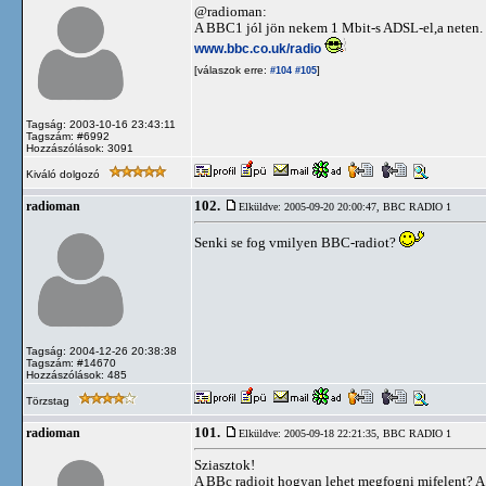
@radioman:
A BBC1 jól jön nekem 1 Mbit-s ADSL-el,a neten.
www.bbc.co.uk/radio
[válaszok erre:
]
#104
#105
Tagság: 2003-10-16 23:43:11
Tagszám: #6992
Hozzászólások: 3091
Kiváló dolgozó
102.
radioman
Elküldve: 2005-09-20 20:00:47,
BBC RADIO 1
Senki se fog vmilyen BBC-radiot?
Tagság: 2004-12-26 20:38:38
Tagszám: #14670
Hozzászólások: 485
Törzstag
101.
radioman
Elküldve: 2005-09-18 22:21:35,
BBC RADIO 1
Sziasztok!
A BBc radioit hogyan lehet megfogni mifelent? A 2