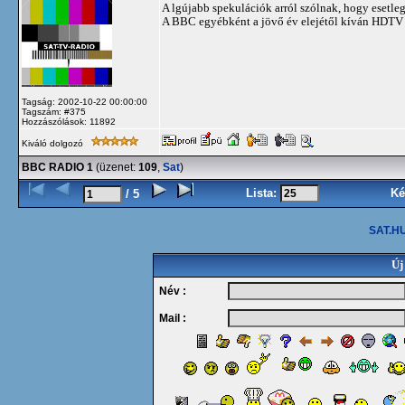
A lgújabb spekulációk arról szólnak, hogy esetleg
A BBC egyébként a jövő év elejétől kíván HDTV a
Tagság: 2002-10-22 00:00:00
Tagszám: #375
Hozzászólások: 11892
Kiváló dolgozó
BBC RADIO 1
(üzenet:
109
,
Sat
)
Lista:
Ké
/ 5
SAT.HU
Új
Név :
Mail :