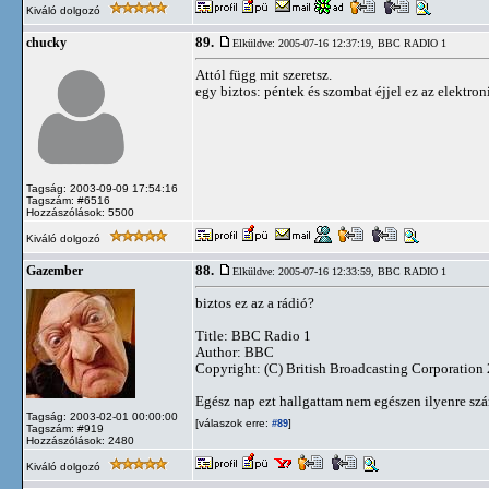
Kiváló dolgozó
89.
chucky
Elküldve: 2005-07-16 12:37:19,
BBC RADIO 1
Attól függ mit szeretsz.
egy biztos: péntek és szombat éjjel ez az elektro
Tagság: 2003-09-09 17:54:16
Tagszám: #6516
Hozzászólások: 5500
Kiváló dolgozó
88.
Gazember
Elküldve: 2005-07-16 12:33:59,
BBC RADIO 1
biztos ez az a rádió?
Title: BBC Radio 1
Author: BBC
Copyright: (C) British Broadcasting Corporation
Egész nap ezt hallgattam nem egészen ilyenre szá
Tagság: 2003-02-01 00:00:00
[válaszok erre:
]
#89
Tagszám: #919
Hozzászólások: 2480
Kiváló dolgozó