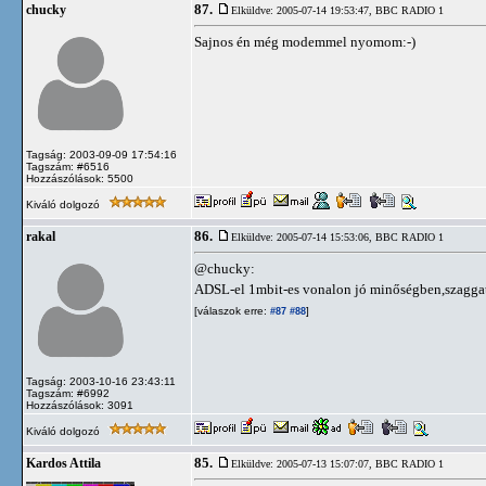
87.
chucky
Elküldve: 2005-07-14 19:53:47,
BBC RADIO 1
Sajnos én még modemmel nyomom:-)
Tagság: 2003-09-09 17:54:16
Tagszám: #6516
Hozzászólások: 5500
Kiváló dolgozó
86.
rakal
Elküldve: 2005-07-14 15:53:06,
BBC RADIO 1
@chucky:
ADSL-el 1mbit-es vonalon jó minőségben,szaggat
[válaszok erre:
]
#87
#88
Tagság: 2003-10-16 23:43:11
Tagszám: #6992
Hozzászólások: 3091
Kiváló dolgozó
85.
Kardos Attila
Elküldve: 2005-07-13 15:07:07,
BBC RADIO 1