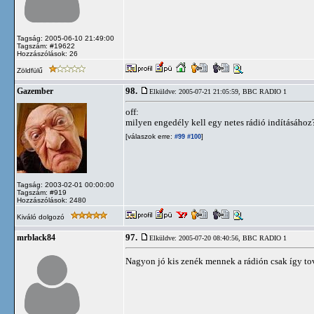
Tagság: 2005-06-10 21:49:00
Tagszám: #19622
Hozzászólások: 26
Zöldfülű
98.
Gazember
Elküldve: 2005-07-21 21:05:59,
BBC RADIO 1
off:
milyen engedély kell egy netes rádió indításához
[válaszok erre:
]
#99
#100
Tagság: 2003-02-01 00:00:00
Tagszám: #919
Hozzászólások: 2480
Kiváló dolgozó
97.
mrblack84
Elküldve: 2005-07-20 08:40:56,
BBC RADIO 1
Nagyon jó kis zenék mennek a rádión csak így tov