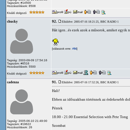
Tagszám: #14500
Hozzászólások: 8508
Kiváló dolgozó
92.
chucky
Elküldve: 2005-07-16 18:21:25,
BBC RADIO 1
Hát igen...és ezek azok a műsorok, amiket egyik 
[válaszok erre:
]
#94
Tagság: 2003-09-09 17:54:16
Tagszám: #6516
Hozzászólások: 5500
Kiváló dolgozó
91.
cadenza
Elküldve: 2005-07-16 17:52:26,
BBC RADIO 1
Hali!
Ebben az időszakban történnek az érdekesebb do
Péntek
18.00 - 21.00 Essential Selection with Pete Tong
Tagság: 2005-06-10 21:49:00
Tagszám: #19622
Szombat
Hozzászólások: 26