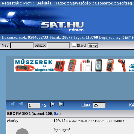
Regisztrál
:: Profil
:: Beállítás
:: Tagok
:: Szavazógép
:: Csoportok
:: Segítség
Hozzászólások:
9504082/33
Témák:
20677
Tagok:
113768
Legújabb tag:
carme
Név:
Jelszó:
Eltárol
Lista:
Ké
/ 5
BBC RADIO 1
(üzenet:
109
,
Sat
)
109.
chucky
Elküldve: 2007-05-13 14:26:27,
BBC RADIO 1
Igen igen!