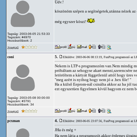
Üdv.!
köszönöm szépen a segítségetek,utánna nézek az 
még egyszer köszi!
Tagság: 2003-06-05 21:53:33
Tagszám: #4970
Hozzászólások: 2
Zöldfülű
5.
coni
Elküldve: 2003-06-06 08:13:19,
FunProg programozó az L
Nekem is LTP-s programozóm van.Nem mindig műkö
próbáltam az sehogyse akart menni,szerencsére ne
letöröltem a kártyát függetlenül attól hogy üres 
"meg azért is nyihog hogy nem jó a .hex file! "
Ha a külső Eeprom-nál csinálta akkor az ha jól tu
ezt egyszerüen figyelmen kívül hagyom ez nem be
Tagság: 2003-05-08 00:00:00
Tagszám: #3791
Hozzászólások: 34
Zöldfülű
4.
pcxman
Elküldve: 2003-06-05 23:07:56,
FunProg programozó az L
JHa és még +
Ha nem látja a programozót,akkor érdemes újraindí