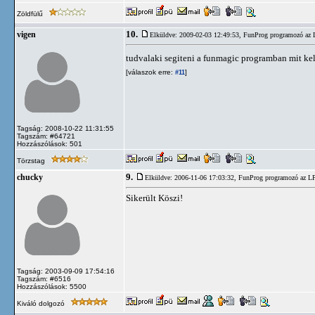
Zöldfülű
10.
vigen
Elküldve: 2009-02-03 12:49:53,
FunProg programozó az 
tudvalaki segiteni a funmagic programban mit kell
[válaszok erre:
]
#11
Tagság: 2008-10-22 11:31:55
Tagszám: #64721
Hozzászólások: 501
Törzstag
9.
chucky
Elküldve: 2006-11-06 17:03:32,
FunProg programozó az L
Sikerült Köszi!
Tagság: 2003-09-09 17:54:16
Tagszám: #6516
Hozzászólások: 5500
Kiváló dolgozó