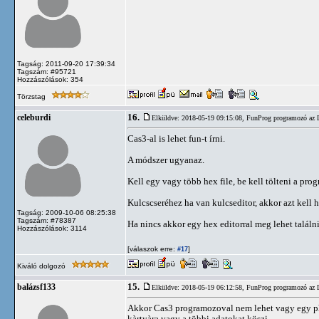
Tagság: 2011-09-20 17:39:34
Tagszám: #95721
Hozzászólások: 354
Törzstag
16.
celeburdi
Elküldve: 2018-05-19 09:15:08,
FunProg programozó az 
Cas3-al is lehet fun-t írni.
A módszer ugyanaz.
Kell egy vagy több hex file, be kell tölteni a prog
Kulcscseréhez ha van kulcseditor, akkor azt kell h
Tagság: 2009-10-06 08:25:38
Tagszám: #78387
Ha nincs akkor egy hex editorral meg lehet találni a
Hozzászólások: 3114
[válaszok erre:
]
#17
Kiváló dolgozó
15.
balázsf133
Elküldve: 2018-05-19 06:12:58,
FunProg programozó az 
Akkor Cas3 programozoval nem lehet vagy egy pho
kàrtyàra vagy a többi adatokat,köszi.