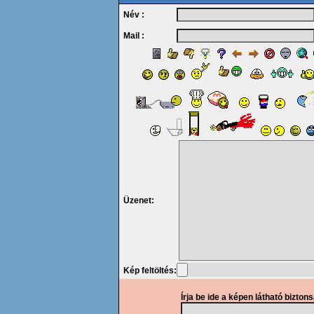
Név :
Mail :
Üzenet:
Kép feltöltés:
Írja be ide a képen látható bizton