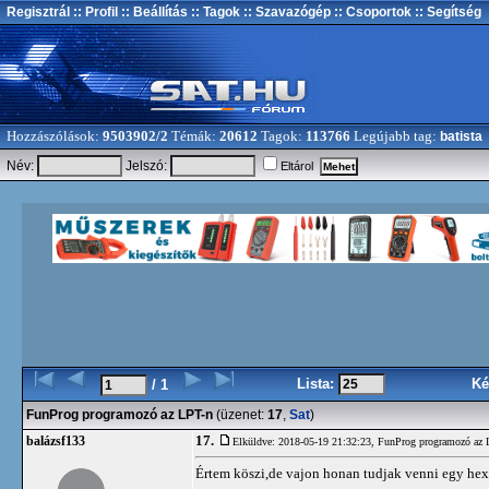
Regisztrál
:: Profil
:: Beállítás
:: Tagok
:: Szavazógép
:: Csoportok
:: Segítség
Hozzászólások:
9503902/2
Témák:
20612
Tagok:
113766
Legújabb tag:
batista
Név:
Jelszó:
Eltárol
Lista:
Ké
/ 1
FunProg programozó az LPT-n
(üzenet:
17
,
Sat
)
17.
balázsf133
Elküldve: 2018-05-19 21:32:23,
FunProg programozó az 
Értem köszi,de vajon honan tudjak venni egy hex 