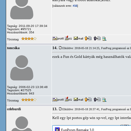
[válaszok erre:
]
#16
Tagság: 2011-09-20 17:39:34
Tagszám: #95721
Hozzászólások: 354
Törzstag
14.
toncsika
Elküldve: 2018-05-18 21:14:25,
FunProg programozó az 
ezek a Fun és Gold kártyák még használhatók val
Tagság: 2006-02-23 13:36:48
Tagszám: #27525
Hozzászólások: 943
Törzstag
13.
celeburdi
Elküldve: 2018-05-18 20:37:41,
FunProg programozó az 
Kell egy lpt portos gép win xp-vel, egy lpt inte