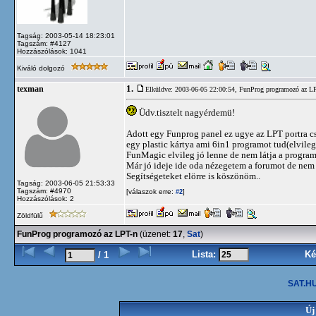
Tagság: 2003-05-14 18:23:01
Tagszám: #4127
Hozzászólások: 1041
Kiváló dolgozó
1.
texman
Elküldve: 2003-06-05 22:00:54,
FunProg programozó az L
Üdv.tisztelt nagyérdemü!
Adott egy Funprog panel ez ugye az LPT portra csat
egy plastic kártya ami 6in1 programot tud(elvile
FunMagic elvileg jó lenne de nem látja a program
Már jó ideje ide oda nézegetem a forumot de nem t
Segítségeteket elörre is köszönöm..
Tagság: 2003-06-05 21:53:33
Tagszám: #4970
[válaszok erre:
]
#2
Hozzászólások: 2
Zöldfülű
FunProg programozó az LPT-n
(üzenet:
17
,
Sat
)
Lista:
Ké
/ 1
SAT.HU
Új