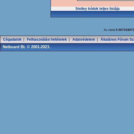
Smiley kódok teljes listája
Az oldal
0.00731897
Cégadatok
|
Felhasználási feltételek
|
Adatvédelem
|
Általános Fórum Sz
Netboard Bt. © 2001-2023.