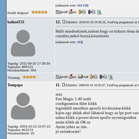
[válaszok erre:
]
#14
#15
Kiváló dolgozó
12.
balázsf133
Elküldve: 2018-05-18 19:40:26,
FunProg programozó az 
Halli mindenkinek,tudom hogy ez kifutot téma de
csinàlni,mikel hozzà,köszönöm.
[válaszok erre:
]
#13
Tagság: 2011-09-20 17:39:34
Tagszám: #95721
Hozzászólások: 354
Törzstag
11.
Tompapa
Elküldve: 2009-02-16 16:02:07,
FunProg programozó az 
szia
Fun Magic 1.40 indít
configuration fülre klikk
legördülő menüben apooló kiválsztása-klikk
kijön egy ablak ahol láhatod hogy az lpt port van
utána klikk a power down apollo nyomógombra
aztán klikk ak OK-ra
Aztán jöhet az írás...
Tagság: 2004-10-13 10:07:22
Tagszám: #13174
jó szórakozást!
Hozzászólások: 20