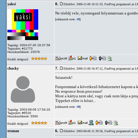
8.
yaksi
Elküldve: 2006-11-06 16:51:33,
FunProg programozó az L
Ne törődj vele, nyomogasd folyamatosan a gombo
[válaszok erre:
]
#9
Tagság: 2004-07-30 18:37:58
Tagszám: #11773
Hozzászólások: 15578
Kiváló dolgozó
7.
chucky
Elküldve: 2006-11-06 16:47:12,
FunProg programozó az L
Sziasztok!
Funprommal a következő hibaüzenetet kapom a ká
No responce from processor!
Most a kártya nem oké, vagy csak nem látja a pr
Tippeket előre is köszi...
[válaszok erre:
]
#8
Tagság: 2003-09-09 17:54:16
Tagszám: #6516
Hozzászólások: 5500
Kiváló dolgozó
6.
texman
Elküldve: 2003-06-06 21:39:58,
FunProg programozó az L