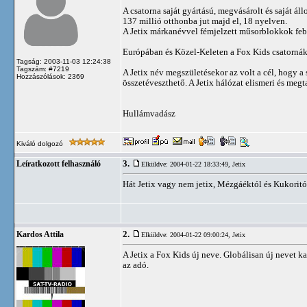
A csatorna saját gyártású, megvásárolt és saját á
137 millió otthonba jut majd el, 18 nyelven.
A Jetix márkanévvel fémjelzett műsorblokkok fe
Európában és Közel-Keleten a Fox Kids csatornák 
Tagság: 2003-11-03 12:24:38
Tagszám: #7219
A Jetix név megszületésekor az volt a cél, hogy 
Hozzászólások: 2369
összetéveszthető. A Jetix hálózat elismeri és megt
Hullámvadász
Kiváló dolgozó
3.
Leíratkozott felhasználó
Elküldve: 2004-01-22 18:33:49,
Jetix
Hát Jetix vagy nem jetix, Mézgáéktól és Kukorit
2.
Kardos Attila
Elküldve: 2004-01-22 09:00:24,
Jetix
A Jetix a Fox Kids új neve. Globálisan új nevet k
az adó.