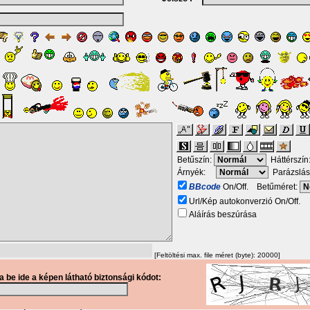
Betűszín:
Háttérszín
Árnyék:
Parázslás
BBcode
On/Off. Betűméret:
Url/Kép autokonverzió On/Off.
Aláírás beszúrása
[Feltöltési max. file méret (byte): 20000]
ja be ide a képen látható biztonsági kódot: