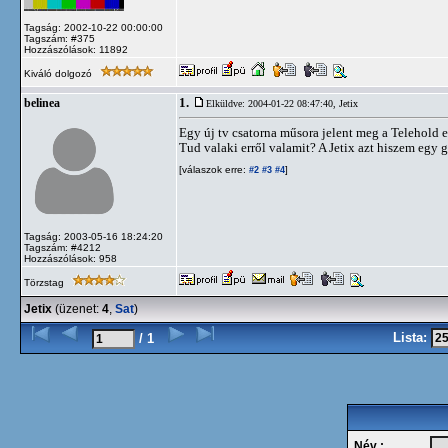
Tagság: 2002-10-22 00:00:00
Tagszám: #375
Hozzászólások: 11892
Kiváló dolgozó
1.
belinea
Elküldve: 2004-01-22 08:47:40,
Jetix
Egy új tv csatorna műsora jelent meg a Telehold 
Tud valaki erről valamit? A Jetix azt hiszem egy
[válaszok erre:
]
#2
#3
#4
Tagság: 2003-05-16 18:24:20
Tagszám: #4212
Hozzászólások: 958
Törzstag
Jetix
(üzenet:
4
,
Sat
)
Lista:
/ 1
Név :