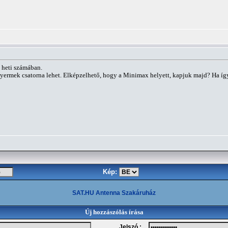
e heti számában.
 gyermek csatorna lehet. Elképzelhető, hogy a Minimax helyett, kapjuk majd? Ha íg
Kép:
SAT.HU Antenna Szakáruház
Új hozzászólás írása
Jelszó :