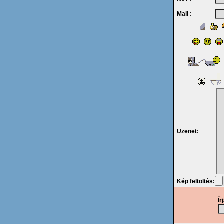
Mail :
Üzenet:
Kép feltöltés:
Ír