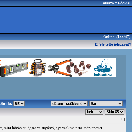
Vissza
:: Főoldal
Online: (
/
)
144
47
Elfelejtette jelszavát?
Smile:
[1.]
et, mint közös, világszerte sugárzó, gyermekcsatorna márkanevet.