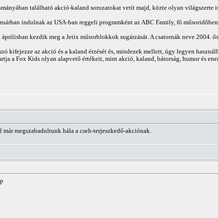
llományában található akció-kaland sorozatokat vetít majd, közte olyan világszerte 
bruárban indulnak az USA-ban reggeli programként az ABC Family, fő műsoridőben
áprilisban kezdik meg a Jetix műsorblokkok sugárzását. A csatornák neve 2004. ősz
a szó kifejezze az akció és a kaland érzését és, mindezek mellett, úgy legyen has
artja a Fox Kids olyan alapvető értékeit, mint akció, kaland, bátorság, humor és ene
ól már megszabadultunk hála a cseh-terjeszkedő-akciónak.
ap