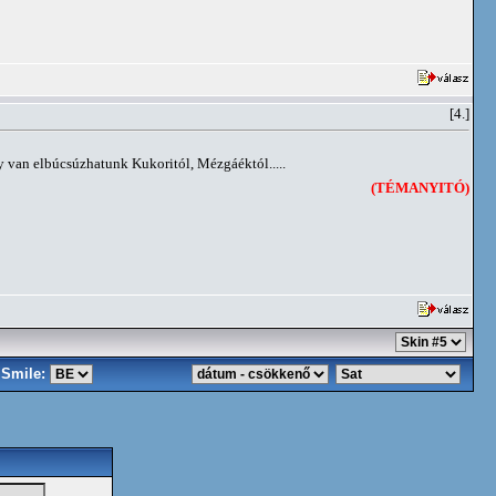
[4.]
y van elbúcsúzhatunk Kukoritól, Mézgáéktól.....
(TÉMANYITÓ)
Smile: