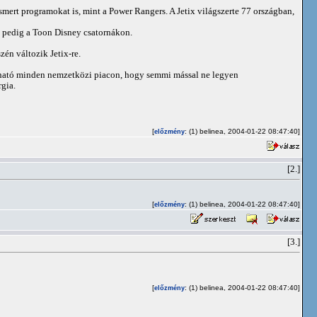
ismert programokat is, mint a Power Rangers. A Jetix világszerte 77 országban,
 pedig a Toon Disney csatornákon.
én változik Jetix-re.
ználható minden nemzetközi piacon, hogy semmi mással ne legyen
rgia.
[
: (1) belinea, 2004-01-22 08:47:40]
előzmény
[2.]
[
: (1) belinea, 2004-01-22 08:47:40]
előzmény
[3.]
[
: (1) belinea, 2004-01-22 08:47:40]
előzmény