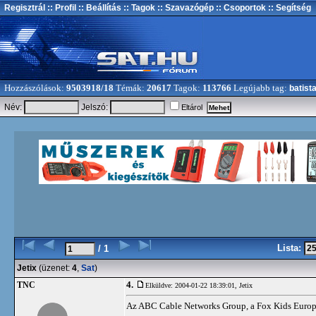
Regisztrál
:: Profil
:: Beállítás
:: Tagok
:: Szavazógép
:: Csoportok
:: Segítség
Hozzászólások:
9503918/18
Témák:
20617
Tagok:
113766
Legújabb tag:
batist
Név:
Jelszó:
Eltárol
Lista:
/ 1
Jetix
(üzenet:
4
,
Sat
)
4.
TNC
Elküldve: 2004-01-22 18:39:01,
Jetix
Az ABC Cable Networks Group, a Fox Kids Europe N