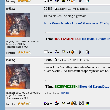
Törzstag
59489.
zsóka.g
Elküldve: 2014-04-25 19:16:05
Hátha előkerülne még a gazdája...
https://www.facebook.com/pilisvorosvar?fref=
Téma:
[KUTYAMENTÉS]
Pilis-Budai kutyamen
Tagság: 2003-02-13 00:00:00
Tagszám: #1005
Hozzászólások: 995
Törzstag
32002.
zsóka.g
Elküldve: 2014-02-13 13:32:35
2 éves kora óta jellegzetes szívzörejes, kisrohamo
állatorvosunk. Az illatosúti szopornyicája óta (2
Téma:
[SZERVEZETEK]
Illatos úti Ebrendészet
Tagság: 2003-02-13 00:00:00
[válaszok erre:
]
#32003
Tagszám: #1005
Hozzászólások: 995
Törzstag