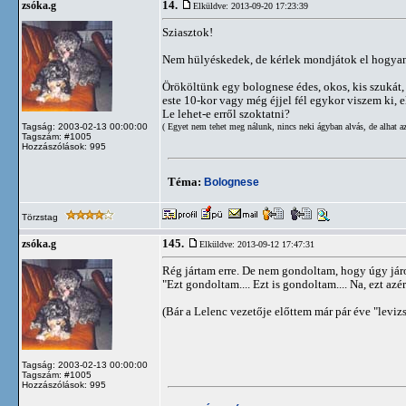
14.
zsóka.g
Elküldve: 2013-09-20 17:23:39
Sziasztok!
Nem hülyéskedek, de kérlek mondjátok el hogya
Örököltünk egy bolognese édes, okos, kis szukát
este 10-kor vagy még éjjel fél egykor viszem ki, e
Le lehet-e erről szoktatni?
( Egyet nem tehet meg nálunk, nincs neki ágyban alvás, de alhat a
Tagság: 2003-02-13 00:00:00
Tagszám: #1005
Hozzászólások: 995
Téma:
Bolognese
Törzstag
145.
zsóka.g
Elküldve: 2013-09-12 17:47:31
Rég jártam erre. De nem gondoltam, hogy úgy járok
"Ezt gondoltam.... Ezt is gondoltam.... Na, ezt a
(Bár a Lelenc vezetője előttem már pár éve "leviz
Tagság: 2003-02-13 00:00:00
Tagszám: #1005
Hozzászólások: 995