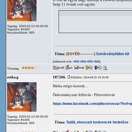
Szép 11 évünk volt együtt.
Tagság: 2003-02-13 00:00:00
Tagszám: #1005
Hozzászólások: 995
Téma:
[EGYÉB------------]
Szivárványhídon túl
[válaszok erre:
]
#653
#654
#655
#662
Törzstag
107266.
zsóka.g
Elküldve: 2014-04-25 19:19:40
Hátha mégis keresik...
Önkormányzati felhívás - Pilisvörösvár
https://www.facebook.com/pilisvorosvar?fref=
Tagság: 2003-02-13 00:00:00
Tagszám: #1005
Téma:
Talált, elveszett kedvencek hirdetése
Hozzászólások: 995