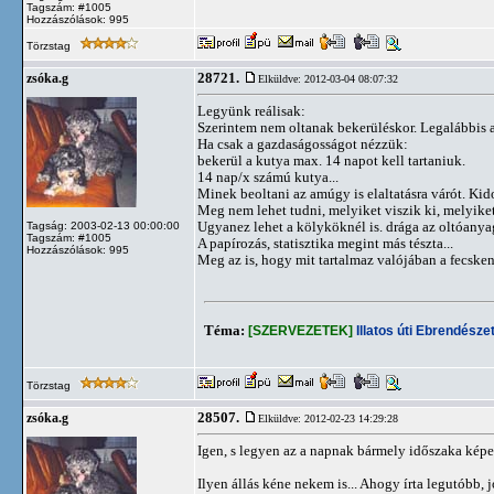
Tagszám: #1005
Hozzászólások: 995
Törzstag
28721.
zsóka.g
Elküldve: 2012-03-04 08:07:32
Legyünk reálisak:
Szerintem nem oltanak bekerüléskor. Legalábbis a
Ha csak a gazdaságosságot nézzük:
bekerül a kutya max. 14 napot kell tartaniuk.
14 nap/x számú kutya...
Minek beoltani az amúgy is elaltatásra várót. Kid
Meg nem lehet tudni, melyiket viszik ki, melyiket
Ugyanez lehet a kölyköknél is. drága az oltóanya
Tagság: 2003-02-13 00:00:00
Tagszám: #1005
A papírozás, statisztika megint más tészta...
Hozzászólások: 995
Meg az is, hogy mit tartalmaz valójában a fecsken
Téma:
[SZERVEZETEK]
Illatos úti Ebrendészet
Törzstag
28507.
zsóka.g
Elküldve: 2012-02-23 14:29:28
Igen, s legyen az a napnak bármely időszaka képe
Ilyen állás kéne nekem is... Ahogy írta legutóbb, 