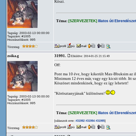
Köszi.
Téma:
[SZERVEZETEK]
Illatos úti Ebrendészet
Tagság: 2003-02-13 00:00:00
Tagszám: #1005
Hozzászólások: 995
Törzstag
31991.
zsóka.g
Elküldve: 2014-01-25 21:15:49
Off:
Pont ma 10 éve, hogy kikerült Max-Bbuksim az illa
Minimum 12 éves már, vagy egy kicsit több. Itt s
Köszönet mindenkinek, hogy ez így lehetett!
"Körösztanyjának" különösen!
Tagság: 2003-02-13 00:00:00
Tagszám: #1005
Hozzászólások: 995
Téma:
[SZERVEZETEK]
Illatos úti Ebrendészet
[válaszok erre:
]
#31992
#31994
#31995
Törzstag