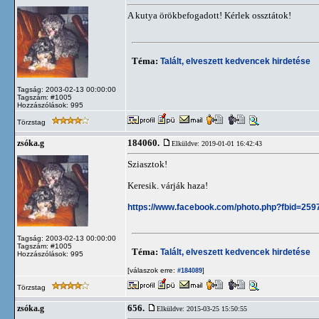
A kutya örökbefogadott! Kérlek ossztátok!
Téma:
Talált, elveszett kedvencek hirdetése
Tagság: 2003-02-13 00:00:00
Tagszám: #1005
Hozzászólások: 995
Törzstag
184060.
zsóka.g
Elküldve: 2019-01-01 16:42:43
Sziasztok!
Keresik. várják haza!
https://www.facebook.com/photo.php?fbid=2
Tagság: 2003-02-13 00:00:00
Tagszám: #1005
Téma:
Talált, elveszett kedvencek hirdetése
Hozzászólások: 995
[válaszok erre:
]
#184089
Törzstag
656.
zsóka.g
Elküldve: 2015-03-25 15:50:55