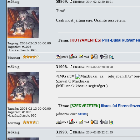
58869.
zsóka.g
Elküldve: 2014-02-12 20:18:21
Timi!
Csak most jártam erre. Őszinte részvétem.
Téma:
[KUTYAMENTÉS]
Pilis-Budai kutyamen
Tagság: 2003-02-13 00:00:00
Tagszám: #1005
Hozzászólások: 995
Törzstag
31998.
zsóka.g
Elküldve: 2014-02-12 20:00:28
<IMG src="
" bo
Szóval Ő Maxbuksi.
(Millusnak köszi a segítséget.)
Téma:
[SZERVEZETEK]
Illatos úti Ebrendészet
Tagság: 2003-02-13 00:00:00
Tagszám: #1005
[válaszok erre:
]
#31999
Hozzászólások: 995
Törzstag
31993.
zsóka.g
Elküldve: 2014-01-25 22:01:59