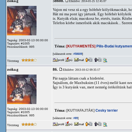
58608.
zsóka.g
Elküldve: 2014-01-25 12:45:07
Vajon mi vesz rá a egy hófehér kölyökmacskát, ho
Hát mi ma pont így jártunk. Egy hófehér kölykök 
is. Kutyák elzár, macskosz be, etetés, itatás. Köz
Telefon körbe ismerősök akik macskások... Szeren
Tagság: 2003-02-13 00:00:00
Tagszám: #1005
Téma:
[KUTYAMENTÉS]
Pilis-Budai kutyamen
Hozzászólások: 995
[válaszok erre:
]
#58609
Törzstag
86.
zsóka.g
Elküldve: 2013-10-12 09:35:17
Pár napja láttam csak a hirdetést.
Sajnálom, de Maxbuksim (11 éves) mellé kant ne
Így is 3 kutyánk van, mert nemrég örököltünk hal
Tagság: 2003-02-13 00:00:00
Téma:
[KUTYAFAJTÁK]
Cesky terrier
Tagszám: #1005
Hozzászólások: 995
[válaszok erre:
]
#89
Törzstag