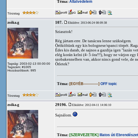
Téma:
Állatvédelem
Törzstag
107.
zsóka.g
Elküldve: 2013-06-24 08:09:38
Sziasztok!
Rég jártam erre. De tanácsra lenne szükségem.
Örököltünk egy kis bolognese/spanci törpét. Rag
Édes kis darab, de sajnos a gazdija igen "lazán v
elég korán kelni (4- 5 óra!!!), hogy ne várjon egy
szobakennelben van, akkor nincs gond vele, de n
Ötletek?
Tagság: 2003-02-13 00:00:00
Tagszám: #1005
Hozzászólások: 995
Téma:
[EGYÉB------------]
OFF topic
Törzstag
29196.
zsóka.g
Elküldve: 2012-04-11 14:06:10
Sajnálom.
Téma:
[SZERVEZETEK]
Illatos úti Ebrendészet