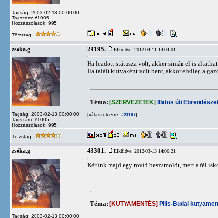
Tagság: 2003-02-13 00:00:00
Tagszám: #1005
Hozzászólások: 995
Törzstag
29195.
zsóka.g
Elküldve: 2012-04-11 14:04:01
Ha leadott státusza volt, akkor simán el is altathat
Ha talált kutyaként volt bent, akkor elvileg a gazd
Téma:
[SZERVEZETEK]
Illatos úti Ebrendészet
Tagság: 2003-02-13 00:00:00
[válaszok erre:
]
#29197
Tagszám: #1005
Hozzászólások: 995
Törzstag
43301.
zsóka.g
Elküldve: 2012-03-13 14:06:21
Kérünk majd egy rövid beszámolót, mert a fél iskol
Téma:
[KUTYAMENTÉS]
Pilis-Budai kutyamen
Tagság: 2003-02-13 00:00:00