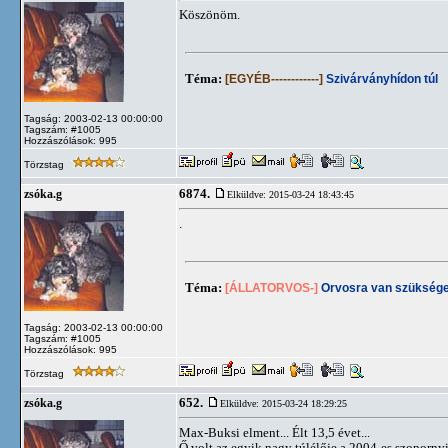
Köszönöm.
Téma:
[EGYÉB------------]
Szivárványhídon túl
Tagság: 2003-02-13 00:00:00
Tagszám: #1005
Hozzászólások: 995
Törzstag
6874.
zsóka.g
Elküldve: 2015-03-24 18:43:45
.
Téma:
[ÁLLATORVOS-]
Orvosra van szükség
Tagság: 2003-02-13 00:00:00
Tagszám: #1005
Hozzászólások: 995
Törzstag
652.
zsóka.g
Elküldve: 2015-03-24 18:29:25
Max-Buksi elment... Élt 13,5 évet...
Ő volt az egyik nagy túlélője a 2004-es szoporny