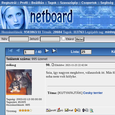
Regisztrál
:: Profil
:: Beállítás
:: Tagok
:: Szavazógép
:: Csoportok
:: Segítség
Hozzászólások:
9503863/11
Témák:
20604
Tagok:
113763
Legújabb tag:
minhn
Név:
Jelszó:
Eltárol
Lista:
K
/ 40
Találatok száma:
995 üzenet
90.
zsóka.g
Elküldve: 2021-11-23 22:42:04
Szia, így nagyon megkésve, válaszolok itt. Más 
soha nem volt kölyke.
Téma:
[KUTYAFAJTÁK]
Cesky terrier
Tagság: 2003-02-13 00:00:00
Tagszám: #1005
Hozzászólások: 995
Törzstag