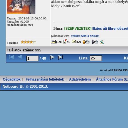
akkor nem dolgozza halálra magát a munkahelyén.
Melyik bank is ez?
Tagság: 2003-02-13 00:00:00
Tagszám: #1005
Hozzászólások: 995
Téma:
[SZERVEZETEK]
Illatos úti Ebrendészet
[válaszok erre:
]
#28510
#28514
#28519
Törzstag
Találatok száma:
995
Lista:
K
/ 40
Az oldal
0.02552199
Cégadatok
|
Felhasználási feltételek
|
Adatvédelem
|
Általános Fórum Sz
Netboard Bt. © 2001-2013.