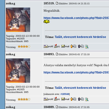
185319.
zsóka.g
Elküldve: 2019-01-14 21:35:15
Megtalálták.
https://www.facebook.com/photo.php?fbid=2
Tagság: 2003-02-13 00:00:00
Téma:
Talált, elveszett kedvencek hirdetése
Tagszám: #1005
Hozzászólások: 995
Törzstag
184093.
zsóka.g
Elküldve: 2019-01-01 17:55:10
A kutya valaha menhelyi kutyus volt! Napok óta k
https://www.facebook.com/photo.php?fbid=2
Tagság: 2003-02-13 00:00:00
Téma:
Talált, elveszett kedvencek hirdetése
Tagszám: #1005
Hozzászólások: 995
[válaszok erre:
]
#185548
Törzstag
184089.
zsóka.g
Elküldve: 2019-01-01 17:51:05