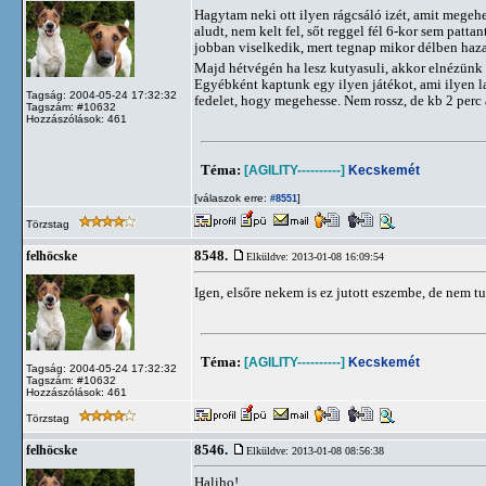
Hagytam neki ott ilyen rágcsáló izét, amit megehe
aludt, nem kelt fel, sőt reggel fél 6-kor sem pa
jobban viselkedik, mert tegnap mikor délben haz
Majd hétvégén ha lesz kutyasuli, akkor elnézünk o
Egyébként kaptunk egy ilyen játékot, ami ilyen lap
Tagság: 2004-05-24 17:32:32
fedelet, hogy megehesse. Nem rossz, de kb 2 perc 
Tagszám: #10632
Hozzászólások: 461
Téma:
[AGILITY----------]
Kecskemét
[válaszok erre:
]
#8551
Törzstag
8548.
felhöcske
Elküldve: 2013-01-08 16:09:54
Igen, elsőre nekem is ez jutott eszembe, de nem 
Téma:
[AGILITY----------]
Kecskemét
Tagság: 2004-05-24 17:32:32
Tagszám: #10632
Hozzászólások: 461
Törzstag
8546.
felhöcske
Elküldve: 2013-01-08 08:56:38
Haliho!