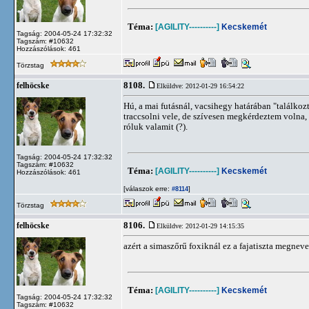
Téma:
[AGILITY----------]
Kecskemét
Tagság: 2004-05-24 17:32:32
Tagszám: #10632
Hozzászólások: 461
Törzstag
8108.
felhöcske
Elküldve: 2012-01-29 16:54:22
Hú, a mai futásnál, vacsihegy határában "találkoz
traccsolni vele, de szívesen megkérdeztem volna, 
róluk valamit (?).
Tagság: 2004-05-24 17:32:32
Tagszám: #10632
Téma:
[AGILITY----------]
Kecskemét
Hozzászólások: 461
[válaszok erre:
]
#8114
Törzstag
8106.
felhöcske
Elküldve: 2012-01-29 14:15:35
azért a simaszőrű foxiknál ez a fajatiszta megnev
Téma:
[AGILITY----------]
Kecskemét
Tagság: 2004-05-24 17:32:32
Tagszám: #10632