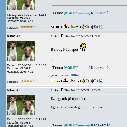
Téma:
[AGILITY----------]
Kecskemét
Tagság: 2004-05-24 17:32:32
Tagszám: #10632
Hozzászólások: 461
Törzstag
8343.
felhöcske
Elküldve: 2012-05-27 14:09:00
Boldog Névnapot!
Tagság: 2004-05-24 17:32:32
Téma:
[AGILITY----------]
Kecskemét
Tagszám: #10632
Hozzászólások: 461
[válaszok erre:
]
#8344
Törzstag
8342.
felhöcske
Elküldve: 2012-05-27 10:53:20
Ez egy tök jó riport lett!
Egyébként tényleg mi ez a kihalás itt?
Tagság: 2004-05-24 17:32:32
Tagszám: #10632
Téma:
[AGILITY----------]
Kecskemét
Hozzászólások: 461