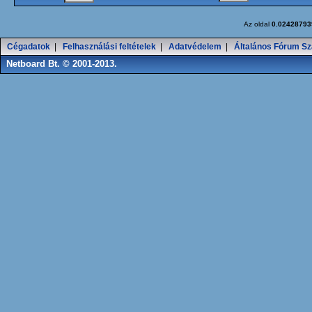
Az oldal
0.02428793
Cégadatok
|
Felhasználási feltételek
|
Adatvédelem
|
Általános Fórum Sz
Netboard Bt. © 2001-2013.