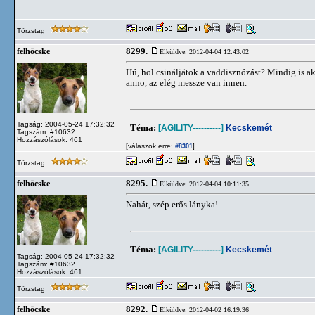
Törzstag
8299.
felhöcske
Elküldve: 2012-04-04 12:43:02
Hú, hol csináljátok a vaddisznózást? Mindig is a
anno, az elég messze van innen.
Tagság: 2004-05-24 17:32:32
Téma:
[AGILITY----------]
Kecskemét
Tagszám: #10632
Hozzászólások: 461
[válaszok erre:
]
#8301
Törzstag
8295.
felhöcske
Elküldve: 2012-04-04 10:11:35
Nahát, szép erős lányka!
Téma:
[AGILITY----------]
Kecskemét
Tagság: 2004-05-24 17:32:32
Tagszám: #10632
Hozzászólások: 461
Törzstag
8292.
felhöcske
Elküldve: 2012-04-02 16:19:36