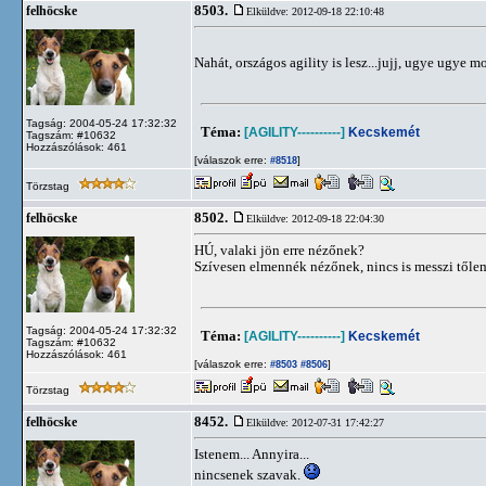
8503.
felhöcske
Elküldve: 2012-09-18 22:10:48
Nahát, országos agility is lesz...jujj, ugye ugye
Tagság: 2004-05-24 17:32:32
Téma:
[AGILITY----------]
Kecskemét
Tagszám: #10632
Hozzászólások: 461
[válaszok erre:
]
#8518
Törzstag
8502.
felhöcske
Elküldve: 2012-09-18 22:04:30
HÚ, valaki jön erre nézőnek?
Szívesen elmennék nézőnek, nincs is messzi tőle
Tagság: 2004-05-24 17:32:32
Téma:
[AGILITY----------]
Kecskemét
Tagszám: #10632
Hozzászólások: 461
[válaszok erre:
]
#8503
#8506
Törzstag
8452.
felhöcske
Elküldve: 2012-07-31 17:42:27
Istenem... Annyira...
nincsenek szavak.