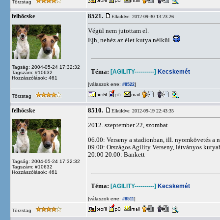
Törzstag
8521.
felhöcske
Elküldve: 2012-09-30 13:23:26
Végül nem jutottam el.
Ejh, nehéz az élet kutya nélkül.
Tagság: 2004-05-24 17:32:32
Téma:
[AGILITY----------]
Kecskemét
Tagszám: #10632
Hozzászólások: 461
[válaszok erre:
]
#8522
Törzstag
8510.
felhöcske
Elküldve: 2012-09-19 22:43:35
2012. szeptember 22, szombat
06.00: Verseny a stadionban, ill. nyomkövetés a 
09.00: Országos Agility Verseny, látványos kuty
20:00 20.00: Bankett
Tagság: 2004-05-24 17:32:32
Tagszám: #10632
Hozzászólások: 461
Téma:
[AGILITY----------]
Kecskemét
[válaszok erre:
]
#8511
Törzstag