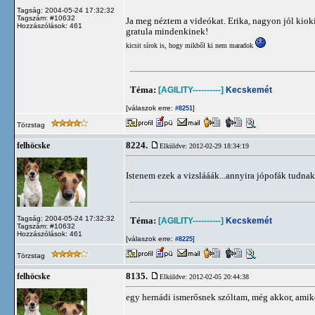
Tagság: 2004-05-24 17:32:32
Tagszám: #10632
Ja meg néztem a videókat. Erika, nagyon jól kio
Hozzászólások: 461
gratula mindenkinek!
kicsit sírok is, hogy mikből ki nem maradok
Téma:
[AGILITY----------]
Kecskemét
[válaszok erre:
]
#8251
Törzstag
8224.
felhöcske
Elküldve: 2012-02-29 18:34:19
Istenem ezek a vizslááák...annyira jópofák tudnak
Tagság: 2004-05-24 17:32:32
Téma:
[AGILITY----------]
Kecskemét
Tagszám: #10632
Hozzászólások: 461
[válaszok erre:
]
#8225
Törzstag
8135.
felhöcske
Elküldve: 2012-02-05 20:44:38
egy hernádi ismerősnek szóltam, még akkor, amikor