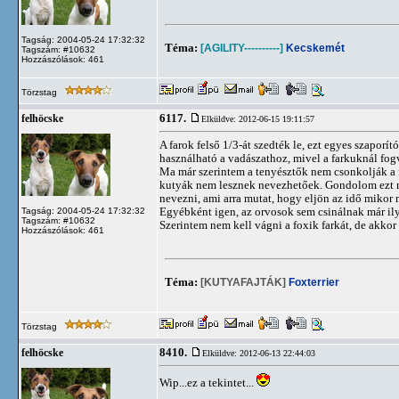
Tagság: 2004-05-24 17:32:32
Téma:
[AGILITY----------]
Kecskemét
Tagszám: #10632
Hozzászólások: 461
Törzstag
6117.
felhöcske
Elküldve: 2012-06-15 19:11:57
A farok felső 1/3-át szedték le, ezt egyes szapor
használható a vadászathoz, mivel a farkuknál fog
Ma már szerintem a tenyésztők nem csonkolják a fa
kutyák nem lesznek nevezhetőek. Gondolom ezt mi
nevezni, ami arra mutat, hogy eljön az idő mikor 
Egyébként igen, az orvosok sem csinálnak már ily
Tagság: 2004-05-24 17:32:32
Tagszám: #10632
Szerintem nem kell vágni a foxik farkát, de akkor 
Hozzászólások: 461
Téma:
[KUTYAFAJTÁK]
Foxterrier
Törzstag
8410.
felhöcske
Elküldve: 2012-06-13 22:44:03
Wip...ez a tekintet...