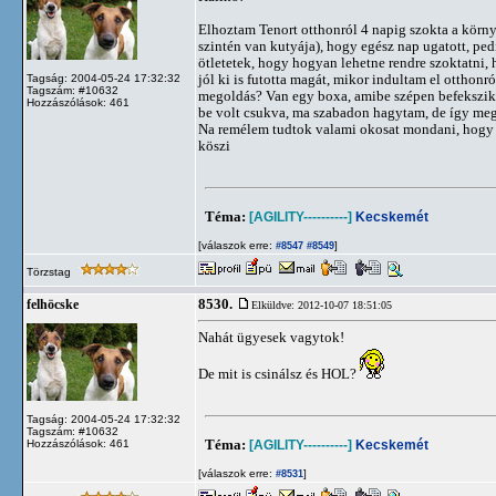
Elhoztam Tenort otthonról 4 napig szokta a körn
szintén van kutyája), hogy egész nap ugatott, ped
ötletetek, hogy hogyan lehetne rendre szoktatni,
jól ki is futotta magát, mikor indultam el otthonr
Tagság: 2004-05-24 17:32:32
Tagszám: #10632
megoldás? Van egy boxa, amibe szépen befekszi
Hozzászólások: 461
be volt csukva, ma szabadon hagytam, de így meg
Na remélem tudtok valami okosat mondani, hogy 
köszi
Téma:
[AGILITY----------]
Kecskemét
[válaszok erre:
]
#8547
#8549
Törzstag
8530.
felhöcske
Elküldve: 2012-10-07 18:51:05
Nahát ügyesek vagytok!
De mit is csinálsz és HOL?
Tagság: 2004-05-24 17:32:32
Tagszám: #10632
Téma:
[AGILITY----------]
Kecskemét
Hozzászólások: 461
[válaszok erre:
]
#8531