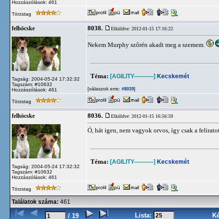
Hozzászólások: 461
Törzstag
8038.
felhöcske
Elküldve: 2012-01-15 17:16:22
Nekem Murphy szőrén akadt meg a szemem.
Téma:
[AGILITY----------]
Kecskemét
Tagság: 2004-05-24 17:32:32
Tagszám: #10632
[válaszok erre:
]
#8039
Hozzászólások: 461
Törzstag
8036.
felhöcske
Elküldve: 2012-01-15 16:56:59
Ó, hát igen, nem vagyok orvos, így csak a felirat
Téma:
[AGILITY----------]
Kecskemét
Tagság: 2004-05-24 17:32:32
Tagszám: #10632
Hozzászólások: 461
Törzstag
Találatok száma:
461
Lista:
K
/ 19