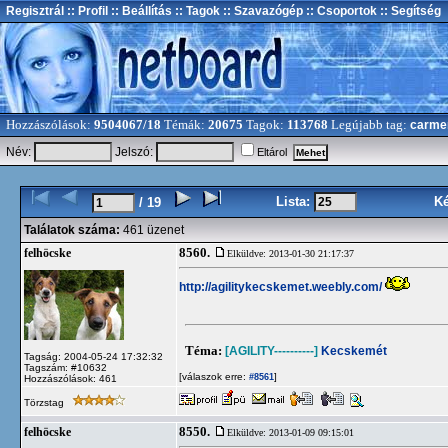
Regisztrál
:: Profil
:: Beállítás
:: Tagok
:: Szavazógép
:: Csoportok
:: Segítség
Hozzászólások:
9504067/18
Témák:
20675
Tagok:
113768
Legújabb tag:
carme
Név:
Jelszó:
Eltárol
Lista:
K
/ 19
Találatok száma:
461 üzenet
8560.
felhöcske
Elküldve: 2013-01-30 21:17:37
http://agilitykecskemet.weebly.com/
Téma:
[AGILITY----------]
Kecskemét
Tagság: 2004-05-24 17:32:32
Tagszám: #10632
[válaszok erre:
]
#8561
Hozzászólások: 461
Törzstag
8550.
felhöcske
Elküldve: 2013-01-09 09:15:01