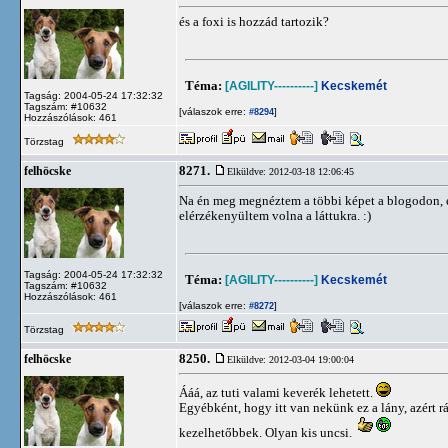
és a foxi is hozzád tartozik?
Téma:
[AGILITY----------]
Kecskemét
Tagság: 2004-05-24 17:32:32
Tagszám: #10632
[válaszok erre:
]
#8294
Hozzászólások: 461
Törzstag
8271.
felhöcske
Elküldve: 2012-03-18 12:06:45
Na én meg megnéztem a többi képet a blogodon, ez
elérzékenyültem volna a láttukra. :)
Tagság: 2004-05-24 17:32:32
Téma:
[AGILITY----------]
Kecskemét
Tagszám: #10632
Hozzászólások: 461
[válaszok erre:
]
#8272
Törzstag
8250.
felhöcske
Elküldve: 2012-03-04 19:00:04
Ááá, az tuti valami keverék lehetett.
Egyébként, hogy itt van nekünk ez a lány, azért 
kezelhetőbbek. Olyan kis uncsi.