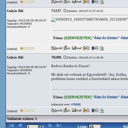
Zöldfülű
71237.
Gulyás Ildi
Elküldve: 2014-07-31 07:43:35
Tagság: 2012-08-26 09:19:57
Tagszám: #109061
Hozzászólások: 6
Téma:
[SZERVEZETEK]
"Állat és Ember" Álla
Zöldfülű
70289.
Gulyás Ildi
Elküldve: 2014-05-25 11:09:38
Kedves Katika és Zsuzsi!
Tagság: 2012-08-26 09:19:57
Tagszám: #109061
Hozzászólások: 6
Mi akik ott voltunk az Egyesülettől / Iza, Zolika, 
probléma lenne ezekkel a fizetésekkel akkor kérle
Téma:
[SZERVEZETEK]
"Állat és Ember" Álla
[válaszok erre:
]
#70290
Zöldfülű
Találatok száma:
6
Lista:
Ké
/ 1