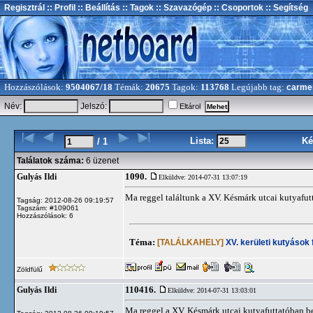
Regisztrál
:: Profil
:: Beállítás
:: Tagok
:: Szavazógép
:: Csoportok
:: Segítség
Hozzászólások:
9504067/18
Témák:
20675
Tagok:
113768
Legújabb tag:
carme
Név:
Jelszó:
Eltárol
Lista:
Ké
/ 1
Találatok száma:
6 üzenet
1090.
Gulyás Ildi
Elküldve: 2014-07-31 13:07:19
Ma reggel találtunk a XV. Késmárk utcai kutyafutt
Tagság: 2012-08-26 09:19:57
Tagszám: #109061
Hozzászólások: 6
Téma:
[TALÁLKAHELY]
XV. kerületi kutyások
Zöldfülű
110416.
Gulyás Ildi
Elküldve: 2014-07-31 13:03:01
Ma reggel a XV. Késmárk utcai kutyafuttatóban be