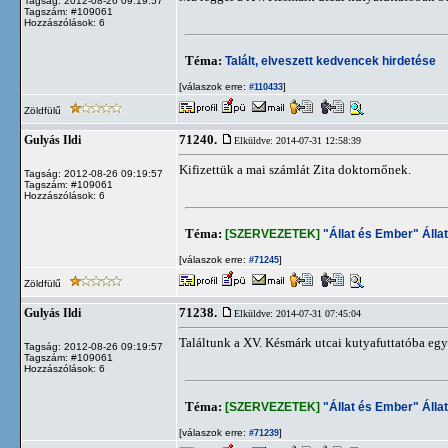
Tagság: 2012-08-26 09:19:57
Tagszám: #109061
Hozzászólások: 6
Téma:
Talált, elveszett kedvencek hirdetése
[válaszok erre:
]
#110433
Zöldfülű
71240.
Gulyás Ildi
Elküldve: 2014-07-31 12:58:39
Kifizettük a mai számlát Zita doktornőnek.
Tagság: 2012-08-26 09:19:57
Tagszám: #109061
Hozzászólások: 6
Téma:
[SZERVEZETEK]
"Állat és Ember" Álla
[válaszok erre:
]
#71245
Zöldfülű
71238.
Gulyás Ildi
Elküldve: 2014-07-31 07:45:04
Találtunk a XV. Késmárk utcai kutyafuttatóba egy 
Tagság: 2012-08-26 09:19:57
Tagszám: #109061
Hozzászólások: 6
Téma:
[SZERVEZETEK]
"Állat és Ember" Álla
[válaszok erre:
]
#71239