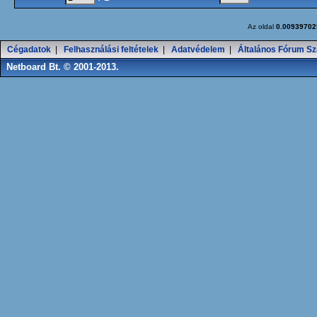
Az oldal
0.00939702
Cégadatok
|
Felhasználási feltételek
|
Adatvédelem
|
Általános Fórum Sz
Netboard Bt. © 2001-2013.