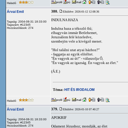
Haladó
380.
Árvai Emil
Elküldve: 2026-01-12 12:08:36
INDULNA HAZA
Tagság: 2004-08-31 18:33:00
Tagszám: #12345
Hozzászólások: 274
Indulna haza a tékozló fiú;
elhagyván immár Betlehemet,
Jeruzsálem felé közeledve,
szembejön vele a kivégző menet.
"Hol találni utat atyai házhoz?"
- faggatja az egyik elítéltet.
"Én vagyok az út!" - válaszolja Ő,
"Én vagyok az igazság. Én vagyok az élet."
(Á.E.)
Téma:
HIT ÉS IRODALOM
Haladó
379.
Árvai Emil
Elküldve: 2026-01-10 07:40:27
APOKRIF
Tagság: 2004-08-31 18:33:00
Tagszám: #12345
Hozzászólások: 274
Odament Jézushoz; mondják, az élet