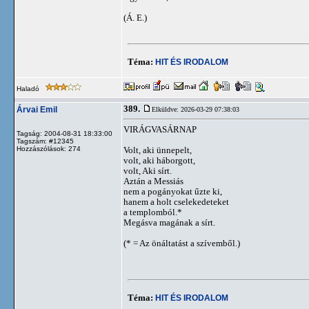
(Á. E.)
Téma:
HIT ÉS IRODALOM
Haladó
389.
Árvai Emil
Elküldve: 2026-03-29 07:38:03
VIRÁGVASÁRNAP
Tagság: 2004-08-31 18:33:00
Tagszám: #12345
Hozzászólások: 274
Volt, aki ünnepelt,
volt, aki háborgott,
volt, Aki sírt.
Aztán a Messiás
nem a pogányokat űzte ki,
hanem a holt cselekedeteket
a templomból.*
Megásva magának a sírt.
(* = Az önáltatást a szívemből.)
Téma:
HIT ÉS IRODALOM