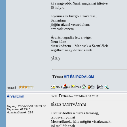
ki a nagyobb. Naná, magamat ültetve
fő helyre.
Gyermekek buzgó elzavarása;
Samáriára
jöjjön tűzzel veszedelem:
arra volt eszem.
Árulás, tagadás lett a vége.
Nem kéne
dicsekednem. - Már csak a Szentlélek
segíthet: nagy dózist kérek.
(Á.E.)
Téma:
HIT ÉS IRODALOM
Haladó
370.
Árvai Emil
Elküldve: 2025-10-12 18:52:17
JÉZUS TANÍTVÁNYAI
Tagság: 2004-08-31 18:33:00
Tagszám: #12345
Hozzászólások: 274
Csetlik-botlik a díszes társaság,
taposva nyomát
Mesterüknek; háta mögött vitatkoznak,
jól melléfognak.