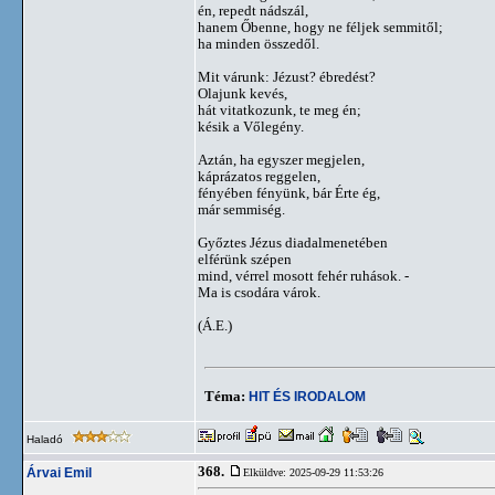
én, repedt nádszál,
hanem Őbenne, hogy ne féljek semmitől;
ha minden összedől.
Mit várunk: Jézust? ébredést?
Olajunk kevés,
hát vitatkozunk, te meg én;
késik a Vőlegény.
Aztán, ha egyszer megjelen,
káprázatos reggelen,
fényében fényünk, bár Érte ég,
már semmiség.
Győztes Jézus diadalmenetében
elférünk szépen
mind, vérrel mosott fehér ruhások. -
Ma is csodára várok.
(Á.E.)
Téma:
HIT ÉS IRODALOM
Haladó
368.
Árvai Emil
Elküldve: 2025-09-29 11:53:26