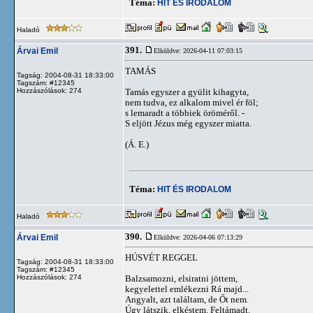
Téma:
HIT ÉS IRODALOM
Haladó
391.
Árvai Emil
Elküldve: 2026-04-11 07:03:15
TAMÁS
Tagság: 2004-08-31 18:33:00
Tagszám: #12345
Hozzászólások: 274
Tamás egyszer a gyülit kihagyta,
nem tudva, ez alkalom mivel ér föl;
s lemaradt a többiek öröméről. -
S eljött Jézus még egyszer miatta.
(Á. E.)
Téma:
HIT ÉS IRODALOM
Haladó
390.
Árvai Emil
Elküldve: 2026-04-06 07:13:29
HÚSVÉT REGGEL
Tagság: 2004-08-31 18:33:00
Tagszám: #12345
Hozzászólások: 274
Balzsamozni, elsiratni jöttem,
kegyelettel emlékezni Rá majd...
Angyalt, azt találtam, de Őt nem.
Úgy látszik, elkéstem. Feltámadt.