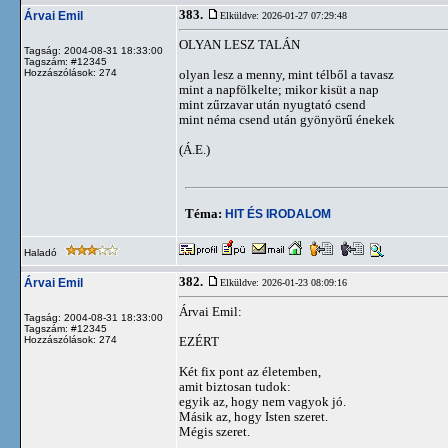
383.
Árvai Emil
Elküldve: 2026-01-27 07:29:48
OLYAN LESZ TALÁN
Tagság: 2004-08-31 18:33:00
Tagszám: #12345
Hozzászólások: 274
olyan lesz a menny, mint télből a tavasz
mint a napfölkelte; mikor kisüt a nap
mint zűrzavar után nyugtató csend
mint néma csend után gyönyörű énekek
(Á.E.)
Téma:
HIT ÉS IRODALOM
Haladó
382.
Árvai Emil
Elküldve: 2026-01-23 08:09:16
Árvai Emil:
Tagság: 2004-08-31 18:33:00
Tagszám: #12345
Hozzászólások: 274
EZÉRT
Két fix pont az életemben,
amit biztosan tudok:
egyik az, hogy nem vagyok jó.
Másik az, hogy Isten szeret.
Mégis szeret.