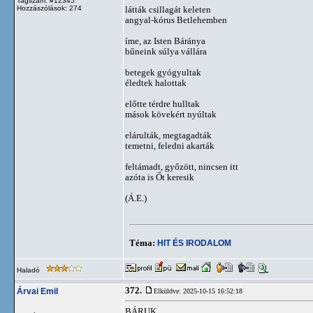
Tagszám: #12345
Hozzászólások: 274
látták csillagát keleten
angyal-kórus Betlehemben
íme, az Isten Báránya
bűneink súlya vállára
betegek gyógyultak
éledtek halottak
előtte térdre hulltak
mások kövekért nyúltak
elárulták, megtagadták
temetni, feledni akarták
feltámadt, győzött, nincsen itt
azóta is Őt keresik
(Á.E.)
Téma:
HIT ÉS IRODALOM
Haladó
372.
Árvai Emil
Elküldve: 2025-10-15 16:52:18
BÁRUK