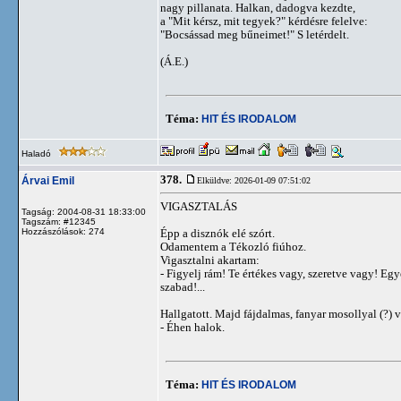
nagy pillanata. Halkan, dadogva kezdte,
a "Mit kérsz, mit tegyek?" kérdésre felelve:
"Bocsássad meg bűneimet!" S letérdelt.
(Á.E.)
Téma:
HIT ÉS IRODALOM
Haladó
378.
Árvai Emil
Elküldve: 2026-01-09 07:51:02
VIGASZTALÁS
Tagság: 2004-08-31 18:33:00
Tagszám: #12345
Hozzászólások: 274
Épp a disznók elé szórt.
Odamentem a Tékozló fiúhoz.
Vigasztalni akartam:
- Figyelj rám! Te értékes vagy, szeretve vagy! E
szabad!...
Hallgatott. Majd fájdalmas, fanyar mosollyal (?) v
- Éhen halok.
Téma:
HIT ÉS IRODALOM