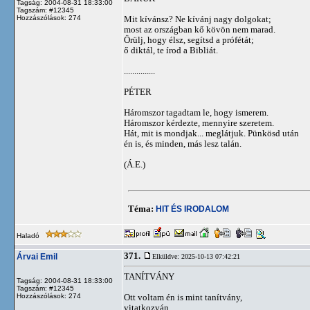
Tagság: 2004-08-31 18:33:00
Tagszám: #12345
Hozzászólások: 274
Mit kívánsz? Ne kívánj nagy dolgokat;
most az országban kő kövön nem marad.
Örülj, hogy élsz, segítsd a prófétát;
ő diktál, te írod a Bibliát.
...............
PÉTER
Háromszor tagadtam le, hogy ismerem.
Háromszor kérdezte, mennyire szeretem.
Hát, mit is mondjak... meglátjuk. Pünkösd után
én is, és minden, más lesz talán.
(Á.E.)
Téma:
HIT ÉS IRODALOM
Haladó
371.
Árvai Emil
Elküldve: 2025-10-13 07:42:21
TANÍTVÁNY
Tagság: 2004-08-31 18:33:00
Tagszám: #12345
Hozzászólások: 274
Ott voltam én is mint tanítvány,
vitatkozván,