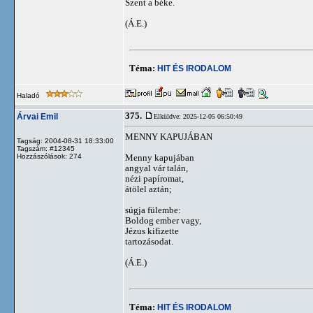
Szent a béke.
(Á.E.)
Téma:
HIT ÉS IRODALOM
Haladó
375.
Árvai Emil
Elküldve: 2025-12-05 06:50:49
MENNY KAPUJÁBAN
Tagság: 2004-08-31 18:33:00
Tagszám: #12345
Hozzászólások: 274
Menny kapujában
angyal vár talán,
nézi papíromat,
átölel aztán;
súgja fülembe:
Boldog ember vagy,
Jézus kifizette
tartozásodat.
(Á.E.)
Téma:
HIT ÉS IRODALOM