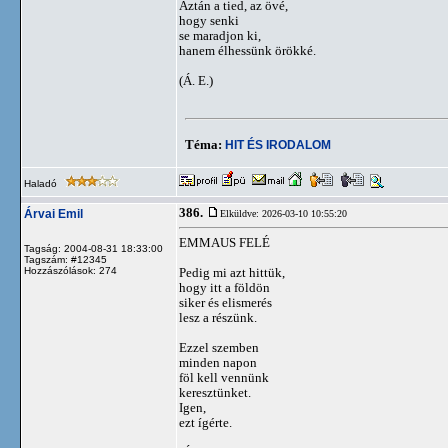
Aztán a tied, az övé,
hogy senki
se maradjon ki,
hanem élhessünk örökké.
(Á. E.)
Téma:
HIT ÉS IRODALOM
Haladó
386.
Árvai Emil
Elküldve: 2026-03-10 10:55:20
EMMAUS FELÉ
Tagság: 2004-08-31 18:33:00
Tagszám: #12345
Hozzászólások: 274
Pedig mi azt hittük,
hogy itt a földön
siker és elismerés
lesz a részünk.
Ezzel szemben
minden napon
föl kell vennünk
keresztünket.
Igen,
ezt ígérte.