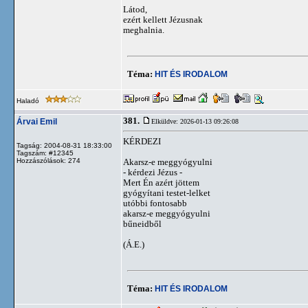
Látod,
ezért kellett Jézusnak
meghalnia.
Téma:
HIT ÉS IRODALOM
Haladó
381.
Árvai Emil
Elküldve: 2026-01-13 09:26:08
KÉRDEZI
Tagság: 2004-08-31 18:33:00
Tagszám: #12345
Hozzászólások: 274
Akarsz-e meggyógyulni
- kérdezi Jézus -
Mert Én azért jöttem
gyógyítani testet-lelket
utóbbi fontosabb
akarsz-e meggyógyulni
bűneidből
(Á.E.)
Téma:
HIT ÉS IRODALOM