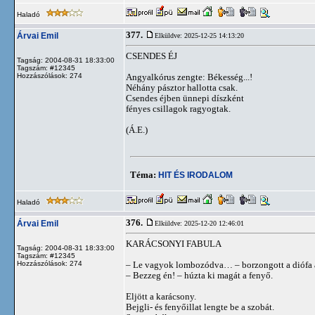
Haladó
377.
Árvai Emil
Elküldve: 2025-12-25 14:13:20
CSENDES ÉJ
Tagság: 2004-08-31 18:33:00
Tagszám: #12345
Hozzászólások: 274
Angyalkórus zengte: Békesség...!
Néhány pásztor hallotta csak.
Csendes éjben ünnepi díszként
fényes csillagok ragyogtak.
(Á.E.)
Téma:
HIT ÉS IRODALOM
Haladó
376.
Árvai Emil
Elküldve: 2025-12-20 12:46:01
KARÁCSONYI FABULA
Tagság: 2004-08-31 18:33:00
Tagszám: #12345
Hozzászólások: 274
– Le vagyok lombozódva… – borzongott a diófa 
– Bezzeg én! – húzta ki magát a fenyő.
Eljött a karácsony.
Bejgli- és fenyőillat lengte be a szobát.