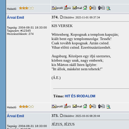
Haladó
374.
Árvai Emil
Elküldve: 2025-11-01 09:37:34
KIS VERSEK
Tagság: 2004-08-31 18:33:00
Tagszám: #12345
Hozzászólások: 274
Wittenberg. Kopognak a templom kapuján;
kiált bent egy templomszolga: Tessék!
Csak tovább kopognak. Aztán csönd.
Vihar előtti csönd. Ezerötszáztizenhét.
Augsburg. Középen egy ifjú szerzetes,
körben nagy urak, nagy emberek;
kis Márton rááll Isten Igéjére:
"Itt állok, másként nem tehetek!"
(Á.E.)
Téma:
HIT ÉS IRODALOM
Haladó
373.
Árvai Emil
Elküldve: 2025-10-16 08:20:44
JÉZUS, JÉZUS
Tagság: 2004-08-31 18:33:00