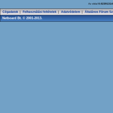
Az oldal
0.02391314
Cégadatok
|
Felhasználási feltételek
|
Adatvédelem
|
Általános Fórum Sz
Netboard Bt. © 2001-2013.