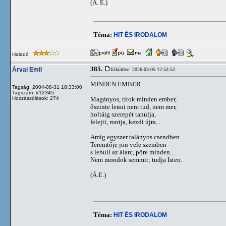
(Á. E.)
Téma:
HIT ÉS IRODALOM
Haladó
385.
Árvai Emil
Elküldve: 2026-03-05 12:53:52
MINDEN EMBER
Tagság: 2004-08-31 18:33:00
Tagszám: #12345
Hozzászólások: 274
Magányos, titok minden ember,
őszinte lenni nem tud, nem mer,
holtáig szerepét tanulja,
felejti, rontja, kezdi újra...
Amíg egyszer talányos csendben
Teremtője jön vele szemben
s lehull az álarc, pőre minden...
Nem mondok semmit; tudja Isten.
(Á.E.)
Téma:
HIT ÉS IRODALOM