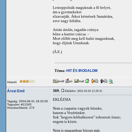
Lestoppolnák maguknak a fő helyet,
ám a gyermekeket
elzavarják. Átkot kérnének Samáriára,
esve nagy hibába.
Aztán árulás, tagadás csúnya
bűne a karrier csúcsa. -
Mert előbb meg kell halni magunknak,
hogy éljünk Urunknak.
(Á.E.)
Téma:
HIT ÉS IRODALOM
Haladó
369.
Árvai Emil
Elküldve: 2025-10-10 12:29:31
EKLÉZSIA
Tagság: 2004-08-31 18:33:00
Tagszám: #12345
Hozzászólások: 274
Nem a csapatra vagyok büszke,
hanem a Vezérünkre.
Sok "kegyes kétbalkezest" toborzott össze;
engem is közte.
Nem is magamban bízom már,