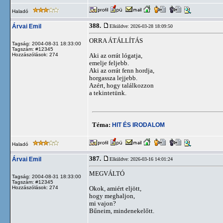
Haladó
388.
Árvai Emil
Elküldve: 2026-03-28 18:09:50
ORRA ÁTÁLLÍTÁS
Tagság: 2004-08-31 18:33:00
Tagszám: #12345
Hozzászólások: 274
Aki az orrát lógatja,
emelje feljebb.
Aki az orrát fenn hordja,
horgassza lejjebb.
Azért, hogy találkozzon
a tekintetünk.
Téma:
HIT ÉS IRODALOM
Haladó
387.
Árvai Emil
Elküldve: 2026-03-16 14:01:24
MEGVÁLTÓ
Tagság: 2004-08-31 18:33:00
Tagszám: #12345
Hozzászólások: 274
Okok, amiért eljött,
hogy meghaljon,
mi vajon?
Bűneim, mindenekelőtt.