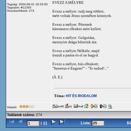
EVEZZ A MÉLYRE
Tagság: 2004-08-31 18:33:00
Tagszám: #12345
Hozzászólások: 274
Evezz a mélyre: tudj meg többet,
mért voltak Jézus szemében könnyek.
Evezz a mélyre: Péternek
háromszor elbukni mért kellett.
Evezz a mélyre: Golgotára,
mennyire drága bűneink ára.
Evezz a mélyre Nélküle, majd
ússzál a partra és el ne hagyd.
Evezz a mélyre, bús elbukott;
"Szeretsz-é Engem?" - "Te tudod!..."
(Á. E.)
Téma:
HIT ÉS IRODALOM
Haladó
Találatok száma:
274
Lista:
K
/ 11