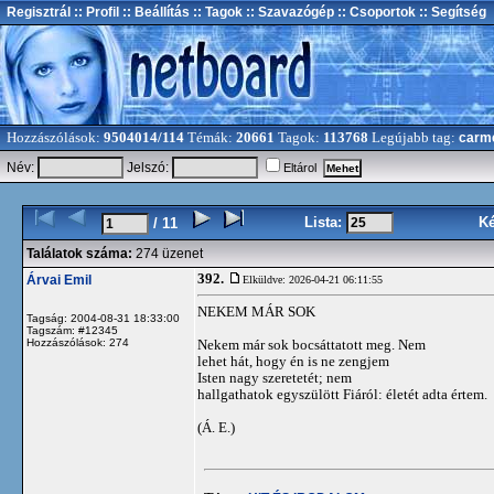
Regisztrál
:: Profil
:: Beállítás
:: Tagok
:: Szavazógép
:: Csoportok
:: Segítség
Hozzászólások:
9504014/114
Témák:
20661
Tagok:
113768
Legújabb tag:
carm
Név:
Jelszó:
Eltárol
Lista:
K
/ 11
Találatok száma:
274 üzenet
392.
Árvai Emil
Elküldve: 2026-04-21 06:11:55
NEKEM MÁR SOK
Tagság: 2004-08-31 18:33:00
Tagszám: #12345
Hozzászólások: 274
Nekem már sok bocsáttatott meg. Nem
lehet hát, hogy én is ne zengjem
Isten nagy szeretetét; nem
hallgathatok egyszülött Fiáról: életét adta értem.
(Á. E.)