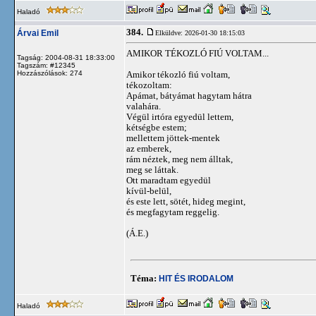
Haladó
384.
Árvai Emil
Elküldve: 2026-01-30 18:15:03
AMIKOR TÉKOZLÓ FIÚ VOLTAM...
Tagság: 2004-08-31 18:33:00
Tagszám: #12345
Hozzászólások: 274
Amikor tékozló fiú voltam,
tékozoltam:
Apámat, bátyámat hagytam hátra
valahára.
Végül irtóra egyedül lettem,
kétségbe estem;
mellettem jöttek-mentek
az emberek,
rám néztek, meg nem álltak,
meg se láttak.
Ott maradtam egyedül
kívül-belül,
és este lett, sötét, hideg megint,
és megfagytam reggelig.
(Á.E.)
Téma:
HIT ÉS IRODALOM
Haladó