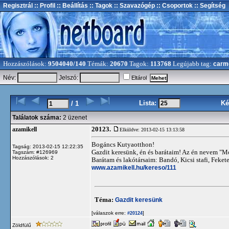
Regisztrál
:: Profil
:: Beállítás
:: Tagok
:: Szavazógép
:: Csoportok
:: Segítség
Hozzászólások:
9504040/140
Témák:
20670
Tagok:
113768
Legújabb tag:
carm
Név:
Jelszó:
Eltárol
Lista:
Ké
/ 1
Találatok száma:
2 üzenet
20123.
azamikell
Elküldve: 2013-02-15 13:13:58
Bogáncs Kutyaotthon!
Tagság: 2013-02-15 12:22:35
Gazdit keresünk, én és barátaim! Az én nevem "M
Tagszám: #126969
Hozzászólások: 2
Barátam és lakótársaim: Bandó, Kicsi stafi, Fek
www.azamikell.hu/kereso/111
Téma:
Gazdit keresünk
[válaszok erre:
]
#20124
Zöldfülű