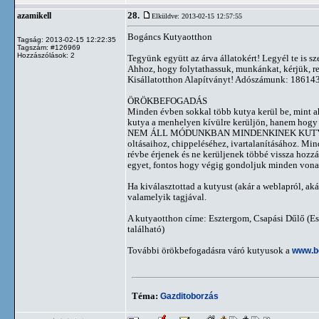
28.
azamikell
Elküldve: 2013-02-15 12:57:55
Bogáncs Kutyaotthon
Tagság: 2013-02-15 12:22:35
Tagszám: #126969
Hozzászólások: 2
Tegyünk együtt az árva állatokért! Legyél te is sz
Ahhoz, hogy folytathassuk, munkánkat, kérjük, 
Kisállatotthon Alapítványt! Adószámunk: 18614
ÖRÖKBEFOGADÁS
Minden évben sokkal több kutya kerül be, mint a
kutya a menhelyen kívülre kerüljön, hanem hogy a
NEM ÁLL MÓDUNKBAN MINDENKINEK KUTYÁT ÖRÖ
oltásaihoz, chippeléséhez, ivartalanításához. Min
révbe érjenek és ne kerüljenek többé vissza hozzá
egyet, fontos hogy végig gondoljuk minden vona
Ha kiválasztottad a kutyust (akár a weblapról, ak
valamelyik tagjával.
A kutyaotthon címe: Esztergom, Csapási Dűlő (Esz
található)
További örökbefogadásra váró kutyusok a
www.b
Téma:
Gazditoborzás