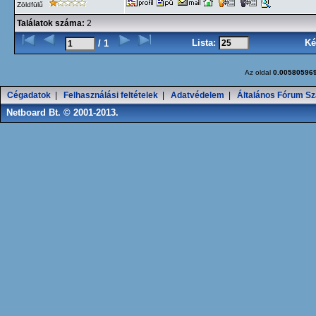
Zöldfülű
Találatok száma:
2
Lista:
Ké
/ 1
Az oldal
0.00580596
Cégadatok
|
Felhasználási feltételek
|
Adatvédelem
|
Általános Fórum Sz
Netboard Bt. © 2001-2013.