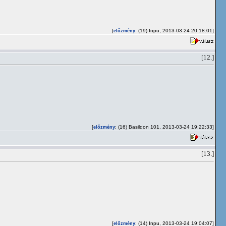
[
: (19) Inpu, 2013-03-24 20:18:01]
előzmény
[12.]
[
: (16) Basildon 101, 2013-03-24 19:22:33]
előzmény
[13.]
[
: (14) Inpu, 2013-03-24 19:04:07]
előzmény