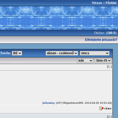
Vissza
:: Főoldal
Online: (
/
)
186
0
Elfelejtette jelszavát?
Smile:
[1.]
[
: (257) Régimódos1985, 2013-04-26 10:01:44]
előzmény
[2.]