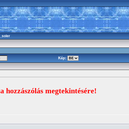
_soler
Kép:
 a hozzászólás megtekintésére!