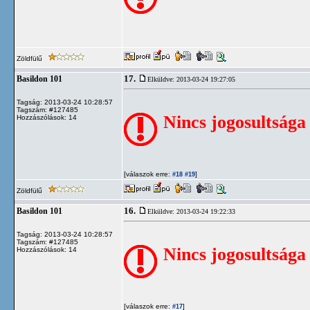
Zöldfülű
17.
Basildon 101
Elküldve: 2013-03-24 19:27:05
Tagság: 2013-03-24 10:28:57
Tagszám: #127485
Nincs jogosultsága
Hozzászólások: 14
[válaszok erre:
]
#18
#19
Zöldfülű
16.
Basildon 101
Elküldve: 2013-03-24 19:22:33
Tagság: 2013-03-24 10:28:57
Tagszám: #127485
Nincs jogosultsága
Hozzászólások: 14
[válaszok erre:
]
#17