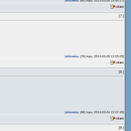
[
: (80) Inpu, 2013-03-26 14:00:17]
előzmény
[7.]
[
: (78) Inpu, 2013-03-26 12:05:05]
előzmény
[8.]
[
: (66) Inpu, 2013-03-24 22:27:45]
előzmény
[9.]