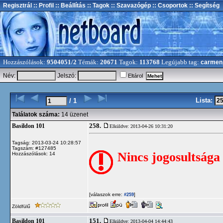
Regisztrál
:: Profil
:: Beállítás
:: Tagok
:: Szavazógép
:: Csoportok
:: Segítség
Hozzászólások:
9504051/2
Témák:
20671
Tagok:
113768
Legújabb tag:
carmen
Név:
Jelszó:
Eltárol
Lista:
/ 1
Találatok száma:
14 üzenet
258.
Basildon 101
Elküldve: 2013-04-26 10:31:20
Tagság: 2013-03-24 10:28:57
Tagszám: #127485
Nincs jogosultsága
Hozzászólások: 14
[válaszok erre:
]
#259
Zöldfülű
151.
Basildon 101
Elküldve: 2013-04-04 14:44:43