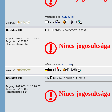
[válaszok erre:
]
#148
#149
Zöldfülű
110.
Basildon 101
Elküldve: 2013-03-27 12:26:48
Tagság: 2013-03-24 10:28:57
Tagszám: #127485
Nincs jogosultsága
Hozzászólások: 14
[válaszok erre:
]
#111
#112
Zöldfülű
81.
Basildon 101
Elküldve: 2013-03-26 14:19:13
Tagság: 2013-03-24 10:28:57
Tagszám: #127485
Nincs jogosultsága
Hozzászólások: 14