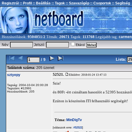
Regisztrál
:: Profil
:: Beállítás
:: Tagok
:: Szavazógép
:: Csoportok
:: Segítség
Hozzászólások:
9504051/2
Témák:
20671
Tagok:
113768
Legújabb tag:
carmen
Név:
Jelszó:
Eltárol
Lista:
/ 9
Találatok száma:
205 üzenet
52521.
sztyepy
Elküldve: 2018-01-24 13:47:13
Szia!
Tagság: 2004-10-04 20:00:28
Tagszám: #12991
Hozzászólások: 205
én 80Ft -ért csináltam hasonlót a 52395 hozzászólá
Ezúton is köszönöm ITI felhasználó segítségét!
Téma:
MinDigTv
[válaszok erre:
]
#52522