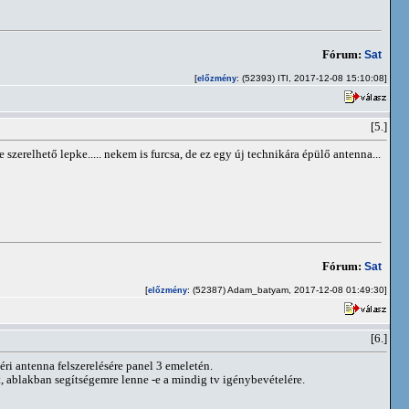
Fórum:
Sat
[
: (52393) ITI, 2017-12-08 15:10:08]
előzmény
[5.]
szerelhető lepke..... nekem is furcsa, de ez egy új technikára épülő antenna...
Fórum:
Sat
[
: (52387) Adam_batyam, 2017-12-08 01:49:30]
előzmény
[6.]
ri antenna felszerelésére panel 3 emeletén.
t, ablakban segítségemre lenne -e a mindig tv igénybevételére.