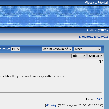
Vissza
:: Főoldal
Online: (
/
)
338
0
Elfelejtette jelszavát?
Smile:
[1.]
ősebb jellel jön a vétel, mint egy kültéri antenna.
Fórum:
Sat
[
: (52511) net_user, 2018-01-21 13:02:08]
előzmény