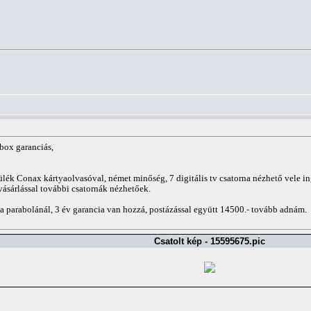
box garanciás,
szülék Conax kártyaolvasóval, német minőség, 7 digitális tv csatorna nézhető vel
 vásárlással további csatornák nézhetőek.
 a parabolánál, 3 év garancia van hozzá, postázással együtt 14500.- tovább adnám.
Csatolt kép - 15595675.pic