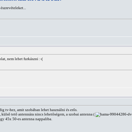
 észrevételeket...
lat, nem lehet furkászni :-(
g tv-hez, amit szobában lehet használni és erős.
külső tető antennára nincs lehetőségem, a szobai antenna (
egy 45x 50-es antenna nappaliba.