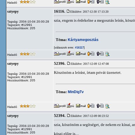
Haladó
16116.
sztyepy
Elküldve: 2017-12-30 17:13:20
szia, engem is érdekelne a megosztás leírás, kös
Tagság: 2004-10-04 20:00:28
Tagszám: #12991
Hozzászólások: 205
Téma:
Kártyamegosztás
[válaszok erre:
]
#16117
Haladó
52396.
sztyepy
Elküldve: 2017-12-09 12:47:08
Köszönöm a leírást, írtam privát üzenetet.
Tagság: 2004-10-04 20:00:28
Tagszám: #12991
Hozzászólások: 205
Téma:
MinDigTv
Haladó
52394.
sztyepy
Elküldve: 2017-12-09 00:23:52
szia, köszönöm a segítséget, de nekem ez kínai, ami
Tagság: 2004-10-04 20:00:28
Tagszám: #12991
Hozzászólások: 205
köszi előre is....