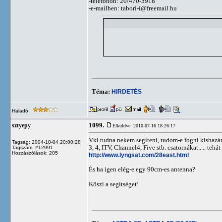
-telefonon: 20/470-3918
-e-mailben:
tabori-i@freemail.hu
Téma:
HIRDETÉS
Haladó
1099.
sztyepy
Elküldve: 2010-07-16 18:26:17
Vki tudna nekem segíteni, tudom-e fogni kishazán
Tagság: 2004-10-04 20:00:28
3, 4, ITV, Channel4, Five stb. csatornákat..... tehát
Tagszám: #12991
Hozzászólások: 205
http://www.lyngsat.com/28east.html
És ha igen elég-e egy 90cm-es antenna?
Köszi a segítséget!