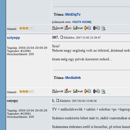
Téma:
MinDigTv
[válaszok erre:
]
#52279
#52288
Haladó
307.
sztyepy
Elküldve: 2017-11-05 21:59:47
Szia!
Tagság: 2004-10-04 20:00:28
Nekem nagy segítség volt az ötleted, átírással ne
Tagszám: #12991
Hozzászólások: 205
írtam még egy privát üzenetet neked...
Téma:
Medialink
Haladó
1.
sztyepy
Elküldve: 2017-02-03 13:06:56
TV + műholdvevők + tablet + telefon +pc +laptop
Tagság: 2004-10-04 20:00:28
Tagszám: #12991
Hozzászólások: 205
Számos eszközön lehet már tv, rádió csatornákat néz
Számomra érdemes erről is beszélni, pl telon haszn