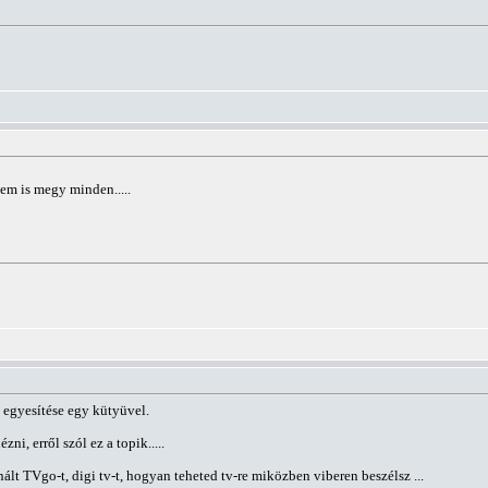
kem is megy minden.....
 egyesítése egy kütyüvel.
ni, erről szól ez a topik.....
ált TVgo-t, digi tv-t, hogyan teheted tv-re miközben viberen beszélsz ...