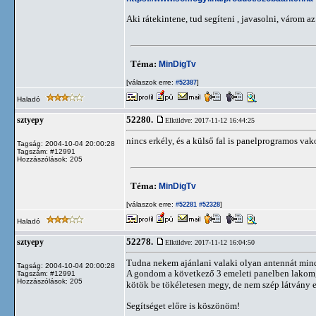
Aki rátekintene, tud segíteni , javasolni, várom az
Téma:
MinDigTv
[válaszok erre:
]
#52387
Haladó
52280.
sztyepy
Elküldve: 2017-11-12 16:44:25
nincs erkély, és a külső fal is panelprogramos vako
Tagság: 2004-10-04 20:00:28
Tagszám: #12991
Hozzászólások: 205
Téma:
MinDigTv
[válaszok erre:
]
#52281
#52328
Haladó
52278.
sztyepy
Elküldve: 2017-11-12 16:04:50
Tudna nekem ajánlani valaki olyan antennát mindi
Tagság: 2004-10-04 20:00:28
A gondom a következő 3 emeleti panelben lakom, 
Tagszám: #12991
Hozzászólások: 205
kötök be tökéletesen megy, de nem szép látvány 
Segítséget előre is köszönöm!