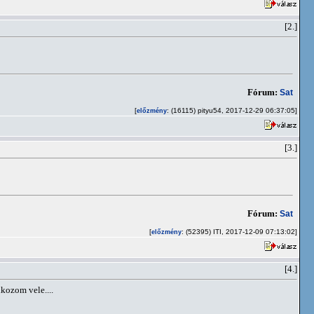
[2.]
Fórum:
Sat
[
: (16115) pityu54, 2017-12-29 06:37:05]
előzmény
[3.]
Fórum:
Sat
[
: (52395) ITI, 2017-12-09 07:13:02]
előzmény
[4.]
lkozom vele....