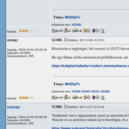
Téma:
MinDigTv
[válaszok erre:
]
#52395
Haladó
52388.
sztyepy
Elküldve: 2017-12-08 11:25:01
Köszönöm a segítséget, két toronyi is 20-25 km-re 
Tagság: 2004-10-04 20:00:28
Tagszám: #12991
Hozzászólások: 205
Ha egy Hama szóba antennával próbálkozom, azt ta
https://edigital.hu/belteri-kulteri-antenna/ha
Téma:
MinDigTv
[válaszok erre:
]
#52389
#52390
#52391
#52392
Haladó
52386.
sztyepy
Elküldve: 2017-12-07 22:51:40
Valakinek van-e tapasztalata ezzel az antennával 
Tagság: 2004-10-04 20:00:28
Viszont ez az antenna valami új technológia, és a
Tagszám: #12991
Hozzászólások: 205
https://www.somogyi.hu/product/szobaantenna-e