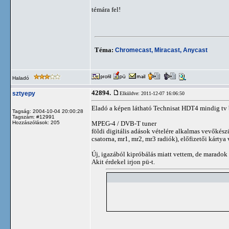
témára fel!
Téma:
Chromecast, Miracast, Anycast
Haladó
42894.
sztyepy
Elküldve: 2011-12-07 16:06:50
Eladó a képen látható Technisat HDT4 mindig tv 
Tagság: 2004-10-04 20:00:28
Tagszám: #12991
Hozzászólások: 205
MPEG-4 / DVB-T tuner
földi digitális adások vételére alkalmas vevőké
csatorna, mr1, mr2, mr3 radiók), előfizetői kártya
Új, igazából kipróbálás miatt vettem, de maradok
Akit érdekel irjon pü-t.