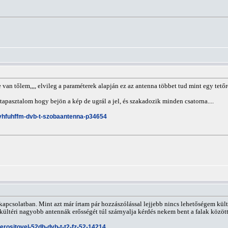
van tőlem,,,, elvileg a paraméterek alapján ez az antenna többet tud mint egy tetőre 
pasztalom hogy bejön a kép de ugrál a jel, és szakadozik minden csatorna....
ma-vhfuhffm-dvb-t-szobaantenna-p34654
kapcsolatban. Mint azt már írtam pár hozzászólással lejjebb nincs lehetőségem külté
 kültéri nagyobb antennák erősségét túl szárnyalja kérdés nekem bent a falak közöt
rositovel-52db-dvb-t-t2-fz-52-14214