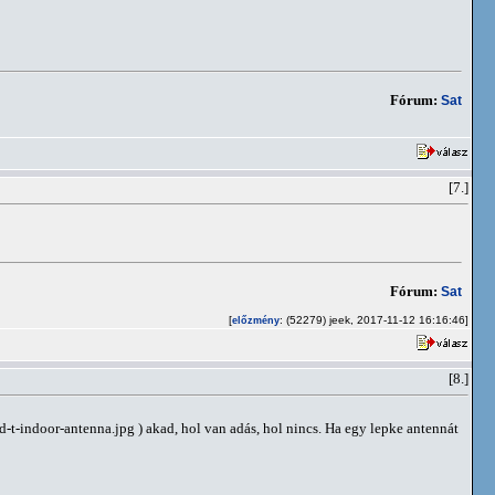
Fórum:
Sat
[7.]
Fórum:
Sat
[
: (52279) jeek, 2017-11-12 16:16:46]
előzmény
[8.]
) akad, hol van adás, hol nincs. Ha egy lepke antennát