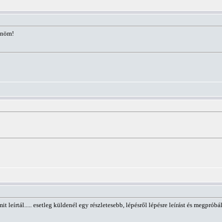
zönöm!
t leírtál..... esetleg küldenél egy részletesebb, lépésről lépésre leírást és megpróbá