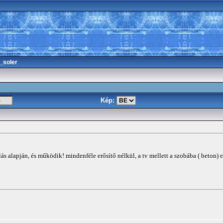
_soler
Kép:
s alapján, és működik! mindenféle erősítő nélkül, a tv mellett a szobába ( beton) er