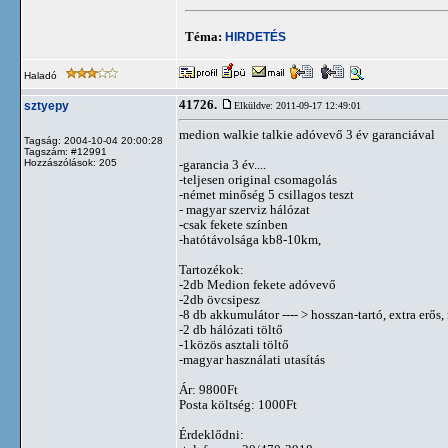
Téma:
HIRDETÉS
Haladó
41726.
sztyepy
Elküldve: 2011-09-17 12:49:01
medion walkie talkie adóvevő 3 év garanciával
Tagság: 2004-10-04 20:00:28
Tagszám: #12991
Hozzászólások: 205
-garancia 3 év....
-teljesen original csomagolás
-német minőség 5 csillagos teszt
- magyar szerviz hálózat
-csak fekete színben
-hatótávolsága kb8-10km,
Tartozékok:
-2db Medion fekete adóvevő
-2db övcsipesz
-8 db akkumulátor ---- > hosszan-tartó, extra erős,
-2 db hálózati töltő
-1közös asztali töltő
-magyar használati utasítás
Ár: 9800Ft
Posta költség: 1000Ft
Érdeklődni: