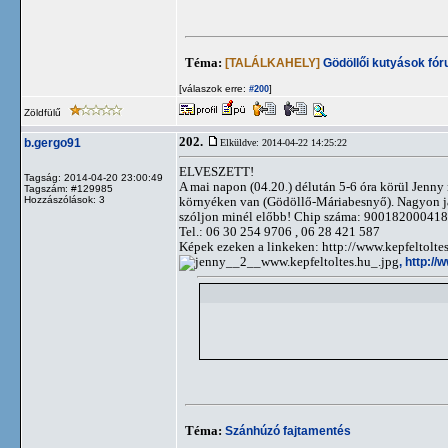
Téma:
[TALÁLKAHELY]
Gödöllői kutyások fó
[válaszok erre:
]
#200
Zöldfülű
202.
b.gergo91
Elküldve: 2014-04-22 14:25:22
ELVESZETT!
Tagság: 2014-04-20 23:00:49
A mai napon (04.20.) délután 5-6 óra körül Jenny 
Tagszám: #129985
Hozzászólások: 3
környéken van (Gödöllő-Máriabesnyő). Nagyon játéko
szóljon minél előbb! Chip száma: 900182000418
Tel.: 06 30 254 9706 , 06 28 421 587
Képek ezeken a linkeken: http://www.kepfeltolt
, http:/
Téma:
Szánhúzó fajtamentés