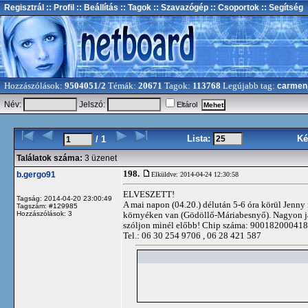
Regisztrál
:: Profil
:: Beállítás
:: Tagok
:: Szavazógép
:: Csoportok
:: Segítség
Hozzászólások:
9504051/2
Témák:
20671
Tagok:
113768
Legújabb tag:
carmen
Név:
Jelszó:
Eltárol
Lista:
Ké
/ 1
Találatok száma:
3 üzenet
198.
b.gergo91
Elküldve: 2014-04-24 12:30:58
ELVESZETT!
Tagság: 2014-04-20 23:00:49
A mai napon (04.20.) délután 5-6 óra körül Jenny 
Tagszám: #129985
Hozzászólások: 3
környéken van (Gödöllő-Máriabesnyő). Nagyon játéko
szóljon minél előbb! Chip száma: 900182000418
Tel.: 06 30 254 9706 , 06 28 421 587