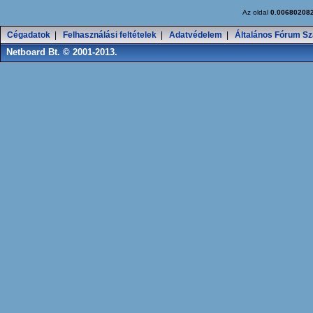
Az oldal
0.00680208
Cégadatok
|
Felhasználási feltételek
|
Adatvédelem
|
Általános Fórum Sz
Netboard Bt. © 2001-2013.