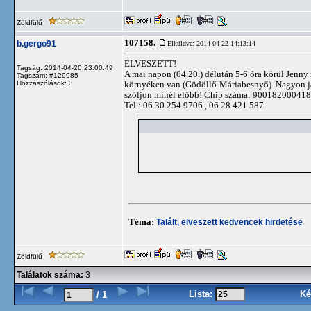
Zöldfülű
107158.
b.gergo91
Elküldve: 2014-04-22 14:13:14
ELVESZETT!
Tagság: 2014-04-20 23:00:49
A mai napon (04.20.) délután 5-6 óra körül Jenny 
Tagszám: #129985
Hozzászólások: 3
környéken van (Gödöllő-Máriabesnyő). Nagyon játéko
szóljon minél előbb! Chip száma: 900182000418
Tel.: 06 30 254 9706 , 06 28 421 587
Téma:
Talált, elveszett kedvencek hirdetése
Zöldfülű
Találatok száma:
3
Lista:
Ké
/ 1