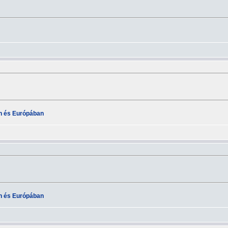
an és Európában
an és Európában