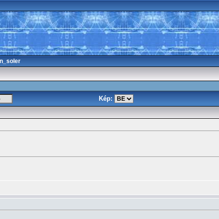
n_soler
Kép: