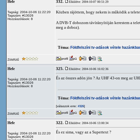
332.
Hefe
Elküldve: 2004-10-07 00:51:29
Közben rájöttem, hogy nekem is működik a telete
Tagság: 2004-10-06 11:22:20
Tagszám: #13026
Hozzászólások: 8
A DVB-T dobozom távírányítóján kerestem a telet
meg a doboz).
Téma:
Földfelszíni tv-adások vétele hazánkb
Zöldfülű
325.
Hefe
Elküldve: 2004-10-06 16:02:36
És az összes adón jön ? Az UHF 43-on meg az UHF
Tagság: 2004-10-06 11:22:20
Tagszám: #13026
Hozzászólások: 8
Téma:
Földfelszíni tv-adások vétele hazánkb
[válaszok erre:
]
#326
Zöldfülű
322.
Hefe
Elküldve: 2004-10-06 13:00:34
És ez sima, vagy az a Supertext ?
Tagság: 2004-10-06 11:22:20
Tagszám: #13026