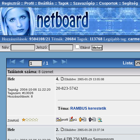
Regisztrál
:: Profil
:: Beállítás
:: Tagok
:: Szavazógép
:: Csoportok
:: Segítség
Hozzászólások:
9504108/21
Témák:
20684
Tagok:
113768
Legújabb tag:
carme
Név:
Jelszó:
Eltárol
Lista:
/ 1
Találatok száma:
8 üzenet
4.
Hefe
Elküldve: 2005-01-29 13:05:08
20-823-5742
Tagság: 2004-10-06 11:22:20
Tagszám: #13026
Hozzászólások: 8
Téma:
RAMBUS kerestetik
Zöldfülű
2.
Hefe
Elküldve: 2005-01-28 23:37:34
Van 4 DB 256 MB-os Samsungom,