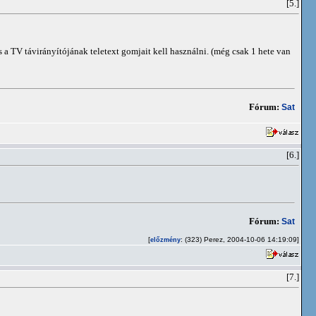
[5.]
a TV távirányítójának teletext gomjait kell használni. (még csak 1 hete van
Fórum:
Sat
[6.]
Fórum:
Sat
[
: (323) Perez, 2004-10-06 14:19:09]
előzmény
[7.]