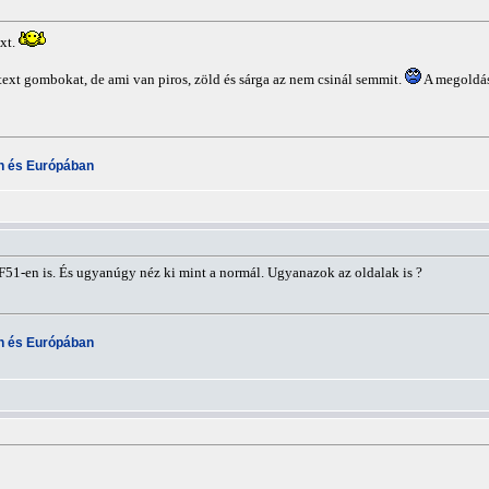
xt.
ext gombokat, de ami van piros, zöld és sárga az nem csinál semmit.
A megoldás 
an és Európában
51-en is. És ugyanúgy néz ki mint a normál. Ugyanazok az oldalak is ?
an és Európában