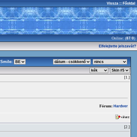
Vissza
:: Főoldal
Online: (
/
)
87
0
Elfelejtette jelszavát?
Smile:
[1.]
Fórum:
Hardver
[2.]