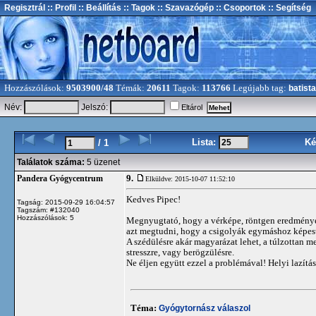
Regisztrál
:: Profil
:: Beállítás
:: Tagok
:: Szavazógép
:: Csoportok
:: Segítség
Hozzászólások:
9503900/48
Témák:
20611
Tagok:
113766
Legújabb tag:
batista
Név:
Jelszó:
Eltárol
Lista:
Ké
/ 1
Találatok száma:
5 üzenet
9.
Pandera Gyógycentrum
Elküldve: 2015-10-07 11:52:10
Kedves Pipec!
Tagság: 2015-09-29 16:04:57
Tagszám: #132040
Hozzászólások: 5
Megnyugtató, hogy a vérképe, röntgen eredménye 
azt megtudni, hogy a csigolyák egymáshoz képest
A szédülésre akár magyarázat lehet, a túlzottan m
stresszre, vagy berögzülésre.
Ne éljen együtt ezzel a problémával! Helyi lazítás
Téma:
Gyógytornász válaszol