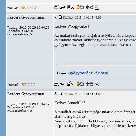
Zöldfülű
7.
Pandera Gyógycentrum
Elküldve: 2015-10-02 15:49:00
Kedves Woogycake !
Tagság: 2015-09-29 16:04:57
Tagszám: #132040
Hozzászólások: 5
Az inakat szalagok tartják a helyükön és elképze
és funkció zavart, akkor egyéb terápiát, vagy kez
gyógytornász segíthet a panaszok kezelésében.
Téma:
Gyógytornász válaszol
Zöldfülű
5.
Pandera Gyógycentrum
Elküldve: 2015-10-01 11:41:01
Kedves Armadillo!
Tagság: 2015-09-29 16:04:57
Tagszám: #132040
Hozzászólások: 5
A mindkét csípő érintettsége miatt eleinte érezhet
alatt korrigálták ezt.
Ami segítséget jelenthet Önnek, az a masszázs, 
leépíthető a fájdalom. Olyas valakit érdemes kere