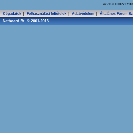
Az oldal
0.00770711
Cégadatok
|
Felhasználási feltételek
|
Adatvédelem
|
Általános Fórum Sz
Netboard Bt. © 2001-2013.