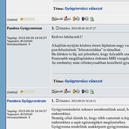
Téma:
Gyógytornász válaszol
Zöldfülű
3.
Pandera Gyógycentrum
Elküldve: 2015-09-30 10:37:27
Kedves labdacsek1!
Tagság: 2015-09-29 16:04:57
Tagszám: #132040
Hozzászólások: 5
A hajlítás-nyújtás közben érzett fájdalom nagy va
porcfelszínének "felrostozódása" is társulhat.
Ha üléskor is fáj, azt jelentheti, hogy folyadék sza
Pontosabb megállapításhoz érdemes MRI vizsgála
Az eredmény után célirányosabban kezelhető gyu
Téma:
Gyógytornász válaszol
Zöldfülű
1.
Pandera Gyógycentrum
Elküldve: 2015-09-29 16:24:11
Gyógytornászként sokszor szembesülünk azzal, ho
Tagság: 2015-09-29 16:04:57
emberekhez.
Tagszám: #132040
Hozzászólások: 5
Nemrég célul tűztük ki, hogy több csatornát is k
emberekhez a saját egészségüket megőrzéséhez.
Gyógytorna rendelőnk szakképzett gyógytornászai 