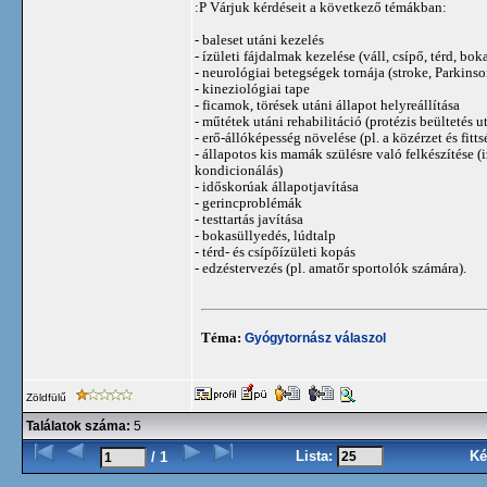
:P Várjuk kérdéseit a következő témákban:
- baleset utáni kezelés
- ízületi fájdalmak kezelése (váll, csípő, térd, bok
- neurológiai betegségek tornája (stroke, Parkinso
- kineziológiai tape
- ficamok, törések utáni állapot helyreállítása
- műtétek utáni rehabilitáció (protézis beültetés ut
- erő-állóképesség növelése (pl. a közérzet és fitts
- állapotos kis mamák szülésre való felkészítése (i
kondicionálás)
- időskorúak állapotjavítása
- gerincproblémák
- testtartás javítása
- bokasüllyedés, lúdtalp
- térd- és csípőízületi kopás
- edzéstervezés (pl. amatőr sportolók számára).
Téma:
Gyógytornász válaszol
Zöldfülű
Találatok száma:
5
Lista:
Ké
/ 1