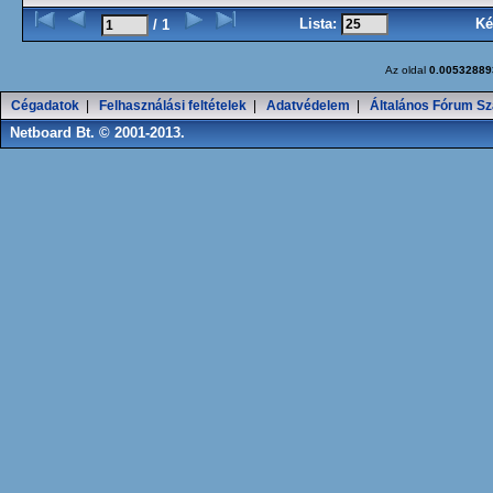
Lista:
Ké
/ 1
Az oldal
0.00532889
Cégadatok
|
Felhasználási feltételek
|
Adatvédelem
|
Általános Fórum Sz
Netboard Bt. © 2001-2013.