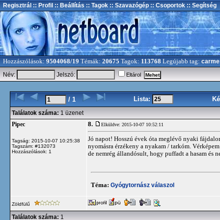
Regisztrál
:: Profil
:: Beállítás
:: Tagok
:: Szavazógép
:: Csoportok
:: Segítség
Hozzászólások:
9504068/19
Témák:
20675
Tagok:
113768
Legújabb tag:
carme
Név:
Jelszó:
Eltárol
Lista:
Ké
/ 1
Találatok száma:
1 üzenet
8.
Pipec
Elküldve: 2015-10-07 10:52:11
Jó napot! Hosszú évek óta meglévő nyaki fájdalo
Tagság: 2015-10-07 10:25:38
nyomásra érzékeny a nyakam / tarkóm. Vérképem r
Tagszám: #132073
Hozzászólások: 1
de nemrég állandósult, hogy puffadt a hasam és n
Téma:
Gyógytornász válaszol
Zöldfülű
Találatok száma:
1