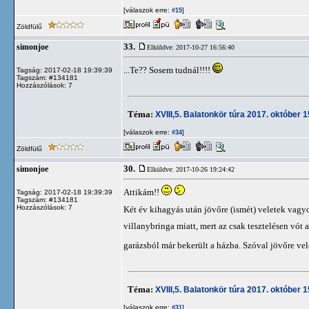
[válaszok erre:
]
#15
Zöldfülű
33.
simonjoe
Elküldve: 2017-10-27 16:56:40
...Te?? Sosem tudnál!!!!
Tagság: 2017-02-18 19:39:39
Tagszám: #134181
Hozzászólások: 7
Téma:
XVIII,5. Balatonkör túra 2017. október 
[válaszok erre:
]
#34
Zöldfülű
30.
simonjoe
Elküldve: 2017-10-26 19:24:42
Attikám!!
Tagság: 2017-02-18 19:39:39
Tagszám: #134181
Hozzászólások: 7
Két év kihagyás után jövőre (ismét) veletek vagyo
villanybringa miatt, mert az csak tesztelésen vó
garázsból már bekerült a házba. Szóval jövőre vel
Téma:
XVIII,5. Balatonkör túra 2017. október 
[válaszok erre:
]
#31