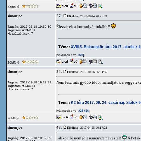
Zöldfülű
27.
simonjoe
Elküldve: 2017-10-24 20:21:33
Élezzétek a korcsolyát inkább!!
Tagság: 2017-02-18 19:39:39
Tagszám: #134181
Hozzászólások: 7
Téma:
XVIII,5. Balatonkör túra 2017. október 
[válaszok erre:
]
#28
Zöldfülű
24.
simonjoe
Elküldve: 2017-10-06 06:04:55
Nem lesz már gyóóó időő, maradjatok a seggeteke
Tagság: 2017-02-18 19:39:39
Tagszám: #134181
Hozzászólások: 7
Téma:
K2 túra 2017. 09. 24. vasárnap Siófok 9
[válaszok erre:
]
#25
#26
Zöldfülű
48.
simonjoe
Elküldve: 2017-04-25 20:17:23
..akkor Te nem jó eseményre neveztél!
A Pelso
Tagság: 2017-02-18 19:39:39