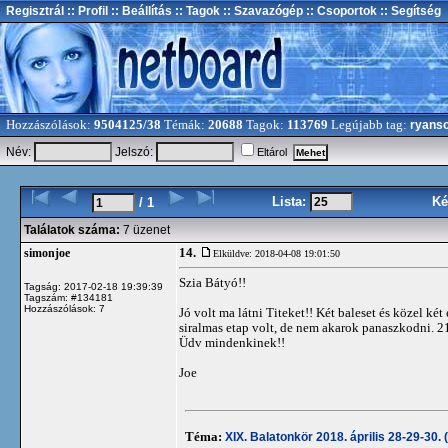
Regisztrál
:: Profil
:: Beállítás
:: Tagok
:: Szavazógép
:: Csoportok
:: Segítség
Hozzászólások:
9504125/38
Témák:
20688
Tagok:
113769
Legújabb tag:
ryans
Név:
Jelszó:
Eltárol
Lista:
Ké
/ 1
Találatok száma:
7 üzenet
14.
simonjoe
Elküldve: 2018-04-08 19:01:50
Szia Bátyó!!
Tagság: 2017-02-18 19:39:39
Tagszám: #134181
Hozzászólások: 7
Jó volt ma látni Titeket!! Két baleset és közel két
siralmas etap volt, de nem akarok panaszkodni. 21-es
Üdv mindenkinek!!
Joe
Téma:
XIX. Balatonkör 2018. április 28-29-30. 