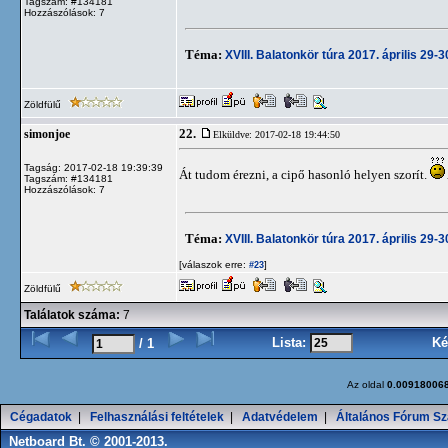
Tagszám: #134181
Hozzászólások: 7
Téma:
XVIII. Balatonkör túra 2017. április 29-3
Zöldfülű
22.
simonjoe
Elküldve: 2017-02-18 19:44:50
Tagság: 2017-02-18 19:39:39
Át tudom érezni, a cipő hasonló helyen szorít.
Tagszám: #134181
Hozzászólások: 7
Téma:
XVIII. Balatonkör túra 2017. április 29-3
[válaszok erre:
]
#23
Zöldfülű
Találatok száma:
7
Lista:
Ké
/ 1
Az oldal
0.00918006
Cégadatok
|
Felhasználási feltételek
|
Adatvédelem
|
Általános Fórum Sz
Netboard Bt. © 2001-2013.