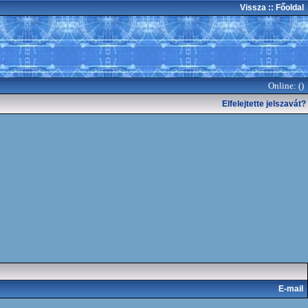
Vissza
:: Főoldal
Online: (
)
Elfelejtette jelszavát?
E-mail