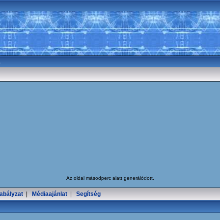
a
Az oldal
másodperc alatt generálódott.
abályzat
|
Médiaajánlat
|
Segítség