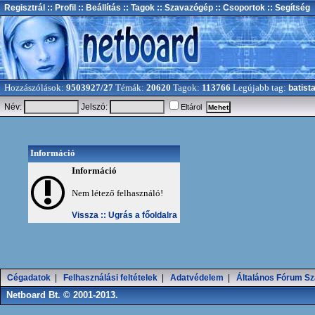
Regisztrál
:: Profil
:: Beállítás
:: Tagok
:: Szavazógép
:: Csoportok
:: Segítség
Hozzászólások:
9503927/27
Témák:
20620
Tagok:
113766
Legújabb tag:
batist
Név:
Jelszó:
Eltárol
Információ
Információ
Nem létező felhasználó!
Vissza ::
Ugrás a főoldalra
Cégadatok
|
Felhasználási feltételek
|
Adatvédelem
|
Általános Fórum Sz
Netboard Bt. © 2001-2013.