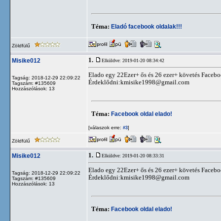
Téma:
Eladó facebook oldalak!!!
Zöldfülű
1.
Misike012
Elküldve: 2019-01-20 08:34:42
Elado egy 22Ezer+ ős és 26 ezer+ követés Faceboo
Tagság: 2018-12-29 22:09:22
Érdeklődni:
kmisike1998@gmail.com
Tagszám: #135609
Hozzászólások: 13
Téma:
Facebook oldal elado!
[válaszok erre:
]
#3
Zöldfülű
1.
Misike012
Elküldve: 2019-01-20 08:33:31
Elado egy 22Ezer+ ős és 26 ezer+ követés Faceboo
Tagság: 2018-12-29 22:09:22
Érdeklődni:
kmisike1998@gmail.com
Tagszám: #135609
Hozzászólások: 13
Téma:
Facebook oldal elado!