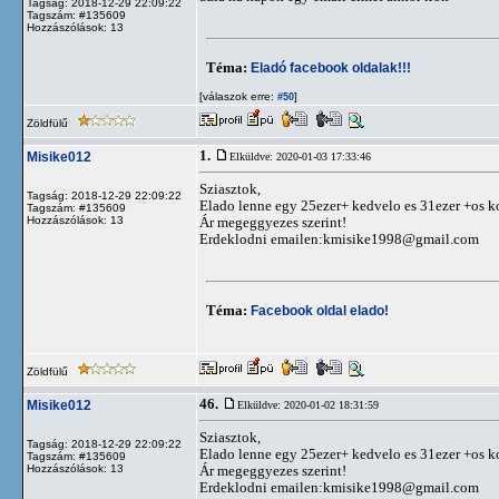
Tagság: 2018-12-29 22:09:22
Tagszám: #135609
Hozzászólások: 13
Téma:
Eladó facebook oldalak!!!
[válaszok erre:
]
#50
Zöldfülű
1.
Misike012
Elküldve: 2020-01-03 17:33:46
Sziasztok,
Tagság: 2018-12-29 22:09:22
Elado lenne egy 25ezer+ kedvelo es 31ezer +os k
Tagszám: #135609
Hozzászólások: 13
Ár megeggyezes szerint!
Erdeklodni emailen:
kmisike1998@gmail.com
Téma:
Facebook oldal elado!
Zöldfülű
46.
Misike012
Elküldve: 2020-01-02 18:31:59
Sziasztok,
Tagság: 2018-12-29 22:09:22
Elado lenne egy 25ezer+ kedvelo es 31ezer +os k
Tagszám: #135609
Hozzászólások: 13
Ár megeggyezes szerint!
Erdeklodni emailen:
kmisike1998@gmail.com