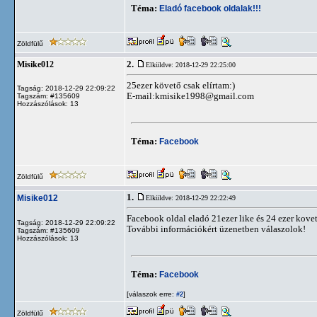
Téma:
Eladó facebook oldalak!!!
Zöldfülű
2.
Misike012
Elküldve: 2018-12-29 22:25:00
25ezer követő csak elírtam:)
Tagság: 2018-12-29 22:09:22
E-mail:
kmisike1998@gmail.com
Tagszám: #135609
Hozzászólások: 13
Téma:
Facebook
Zöldfülű
1.
Misike012
Elküldve: 2018-12-29 22:22:49
Facebook oldal eladó 21ezer like és 24 ezer kove
Tagság: 2018-12-29 22:09:22
További információkért üzenetben válaszolok!
Tagszám: #135609
Hozzászólások: 13
Téma:
Facebook
[válaszok erre:
]
#2
Zöldfülű