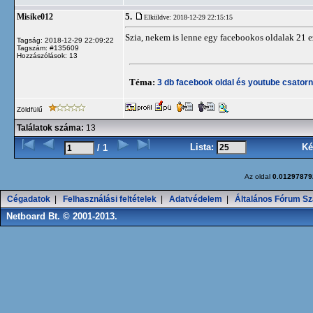
5.
Misike012
Elküldve: 2018-12-29 22:15:15
Szia, nekem is lenne egy facebookos oldalak 21 ez
Tagság: 2018-12-29 22:09:22
Tagszám: #135609
Hozzászólások: 13
Téma:
3 db facebook oldal és youtube csatorn
Zöldfülű
Találatok száma:
13
Lista:
Ké
/ 1
Az oldal
0.01297879
Cégadatok
|
Felhasználási feltételek
|
Adatvédelem
|
Általános Fórum Sz
Netboard Bt. © 2001-2013.