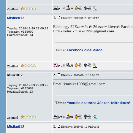
Zöldfülű
1.
Misike012
Elküldve: 2019-01-20 08:33:12
Elado egy 22Ezer+ ős és 26 ezer+ követés Faceboo
Tagság: 2018-12-29 22:09:22
Érdeklődni:
kmisike1998@gmail.com
Tagszám: #135609
Hozzászólások: 13
Téma:
Facebook oldal elado!
Zöldfülű
2.
Misike012
Elküldve: 2019-01-13 13:01:52
Email:
kmisike1998@gmail.com
Tagság: 2018-12-29 22:09:22
Tagszám: #135609
Hozzászólások: 13
Téma:
Youtube csatorna 40ezer+feliratkozo!
Zöldfülű
1.
Misike012
Elküldve: 2019-01-12 01:01:42