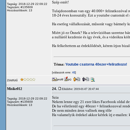
Szép estét!
Tagság: 2018-12-29 22:09:22
Tagszám: #135609
Hozzászólások: 13
Tulajdonomban van egy 40.000+ feliratkozóval r
18-24 éves korosztály. Ezt a youtube csatornát el
Ha esetleg vállalkozását, műsorát vagy bármely kr
Miért jó ez Önnek? Ha a televízióban szeretne bárk
a nulláról kezdenie és így évek, és a videókra költ
Ha felkeltettem az érdeklődését, kérem írjon biz
Téma:
Youtube csatorna 40ezer+feliratkozo!
[válaszok erre:
]
#2
Zöldfülű
24.
Misike012
Elküldve: 2019-01-07 20:47:44
Szia
Tagság: 2018-12-29 22:09:22
Nekem lenne egy 21 ezer likes Facebook oldal de 
Tagszám: #135609
Hozzászólások: 13
De ha véletlenül egy 40ezer + feliratkozoval re
De nem minden áron vallnek meg tőle
Ha valamelyik érdekel akkor kérlek írj e-mailen: