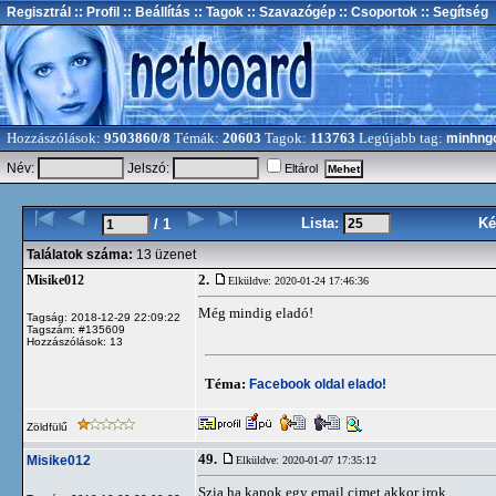
Regisztrál
:: Profil
:: Beállítás
:: Tagok
:: Szavazógép
:: Csoportok
:: Segítség
Hozzászólások:
9503860/8
Témák:
20603
Tagok:
113763
Legújabb tag:
minhng
Név:
Jelszó:
Eltárol
Lista:
Ké
/ 1
Találatok száma:
13 üzenet
2.
Misike012
Elküldve: 2020-01-24 17:46:36
Még mindig eladó!
Tagság: 2018-12-29 22:09:22
Tagszám: #135609
Hozzászólások: 13
Téma:
Facebook oldal elado!
Zöldfülű
49.
Misike012
Elküldve: 2020-01-07 17:35:12
Szia ha kapok egy email cimet akkor irok