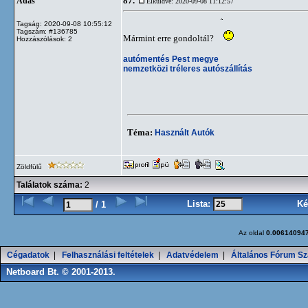
87.
Adas
Elküldve: 2020-09-08 11:12:57
Tagság: 2020-09-08 10:55:12
Tagszám: #136785
Mármint erre gondoltál?
Hozzászólások: 2
autómentés Pest megye
nemzetközi tréleres autószállítás
Téma:
Használt Autók
Zöldfülű
Találatok száma:
2
Lista:
Ké
/ 1
Az oldal
0.00614094
Cégadatok
|
Felhasználási feltételek
|
Adatvédelem
|
Általános Fórum Sz
Netboard Bt. © 2001-2013.