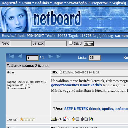
Regisztrál
:: Profil
:: Beállítás
:: Tagok
:: Szavazógép
:: Csoportok
:: Segítség
Hozzászólások:
9504056/7
Témák:
20673
Tagok:
113768
Legújabb tag:
carmen
Név:
Jelszó:
Eltárol
Lista:
Ké
/ 1
Találatok száma:
2 üzenet
185.
Adas
Elküldve: 2020-09-23 14:21:28
Ha valóban tartós kerítést kerestek, érdemes meg
Tagság: 2020-09-08 10:55:12
gondozásmentes lemez kerítés
lehetőségeit is.
Tagszám: #136785
Hozzászólások: 2
Már fa, vagy kő mintában is létezik, viszont nem k
Téma:
SZÉP KERTEK ötletek, ápolás, tanács
Zöldfülű